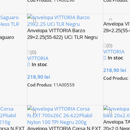
Cod Produs:
11A00296
Cod Produs:
Anvelopa V
Anvelopa VITTORIA Barzo
29×2.25(55
aguaro
29×2.25(55-622) UCi TLR Negru
Adventure
XC Adventure
(0)
VITTORIA
(0)
In stoc
VITTORIA
In stoc
218,90
lei
218,90
lei
Cod Produs:
Cod Produs:
11A00559
Anvelopa TA
orsa N.EXT
Anvelopa VITTORIA Corsa N.EXT
20×2.0 Neg