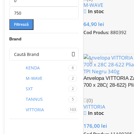
M-WAVE
In stoc
64,90
lei
Filtrează
Cod Produs:
880392
Brand
KENDA
6
M-WAVE
Anvelopa VITTORIA Za
2
700 x 28C( 28-622) Pli
SXT
2
26 TPI Negru
TANNUS
5
(0)
VITTORIA
VITTORIA
103
In stoc
176,00
lei