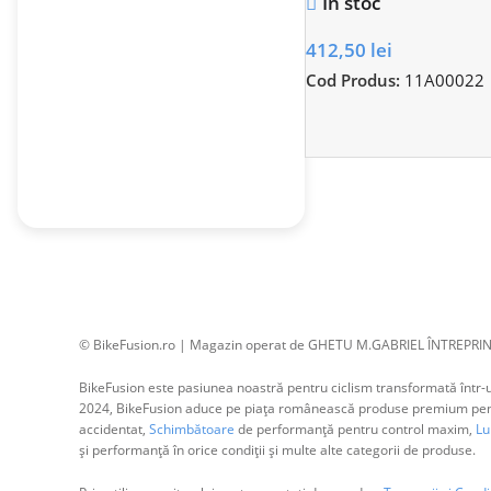
In stoc
412,50
lei
Cod Produs:
11A00022
© BikeFusion.ro | Magazin operat de GHETU M.GABRIEL ÎNTREPRIN
BikeFusion este pasiunea noastră pentru ciclism transformată într-un
2024, BikeFusion aduce pe piața românească produse premium pentru
accidentat,
Schimbătoare
de performanță pentru control maxim,
Lum
și performanță în orice condiții și multe alte categorii de produse.