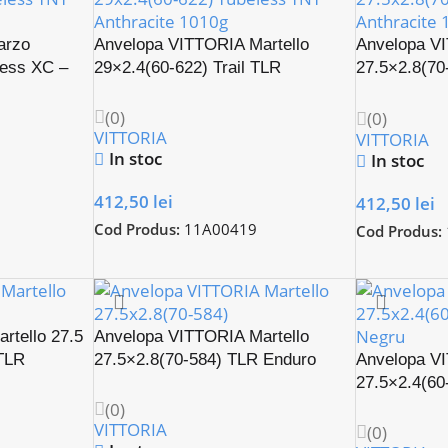
arzo
Anvelopa VITTORIA Martello
Anvelopa VI
less XC –
29×2.4(60-622) Trail TLR
27.5×2.8(70
Anthracite
(0)
(0)
VITTORIA
VITTORIA
In stoc
In stoc
412,50
lei
412,50
lei
Cod Produs:
11A00419
Cod Produs:
rtello 27.5
Anvelopa VITTORIA Martello
 TLR
27.5×2.8(70-584) TLR Enduro
Anvelopa VI
27.5×2.4(60
(0)
VITTORIA
(0)