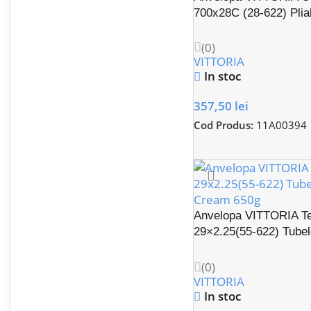
700x28C (28-622) Plia
(0)
VITTORIA
In stoc
357,50
lei
Cod Produs:
11A00394
Anvelopa VITTORIA T
29×2.25(55-622) Tube
Cream 650g
(0)
VITTORIA
In stoc