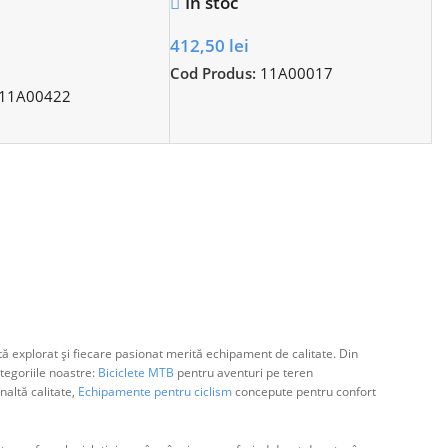
In stoc
412,50
lei
Cod Produs:
11A00017
11A00422
ă explorat și fiecare pasionat merită echipament de calitate. Din
egoriile noastre:
Biciclete MTB
pentru aventuri pe teren
naltă calitate,
Echipamente pentru ciclism
concepute pentru confort