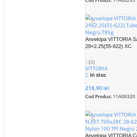
Cod Produs:
11A00295
Anvelopa VITTORIA S
29×2.25(55-622) XC
AdventureTubeless
(0)
VITTORIA
In stoc
218,90
lei
Cod Produs:
11A00320
Anvelopa VITTORIA C