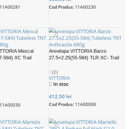
11A00281
Cod Produs:
11A00230
ITTORIA Mezcal
Anvelopa VITTORIA Barzo
7-584) XC Trail
27.5×2.25(55-584) TLR XC- Trail
(0)
VITTORIA
In stoc
412,50
lei
Cod Produs:
11A00008
11A00030