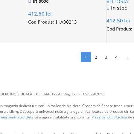
In stoc
VITTORIA
In stoc
412,50
lei
412,50
lei
Cod Produs:
11A00213
Cod Produs:
1
2
3
4
→
DERE INDIVIDUALĂ | CIF: 34481979 | Reg. Com: F09/379/2015
 magazin dedicat tuturor iubitorilor de biciclete. Credem că fiecare traseu merit
 ciclism. Descoperă universul nostru și alege din varietatea de produse din cat
ini pentru bicicletă
ce asigură vizibilitate și siguranță,
Piese pentru bicicletă
de î