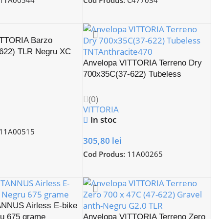
11A00544
Cod Produs:
C477034
ITTORIA Barzo
-622) TLR Negru XC
Anvelopa VITTORIA Terreno Dry
700x35C(37-622) Tubeless
TNTAnthracite470
(0)
VITTORIA
In stoc
11A00515
305,80
lei
Cod Produs:
11A00265
NNUS Airless E-bike
ru 675 grame
Anvelopa VITTORIA Terreno Zero