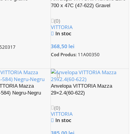
700 x 47C (47-622) Gravel
Endurance TLR
(0)
VITTORIA
In stoc
368,50
lei
520317
Cod Produs:
11A00350
ITTORIA Mazza
Anvelopa VITTORIA Mazza
-584) Negru-Negru
29×2.4(60-622)
(0)
VITTORIA
In stoc
385,00
lei