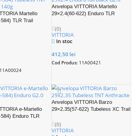
Anvelopa VITTORIA Martello
TTORIA Martello
29×2.4(60-622) Enduro TLR
-584) TLR Trail
(0)
VITTORIA
In stoc
412,50
lei
Cod Produs:
11A00421
11A00024
Anvelopa VITTORIA Barzo
TTORIA e-Martello
29×2.35(57-622) Tubeless XC Trail
-584) Enduro TLR
(0)
VITTORIA