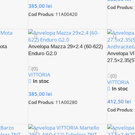
385,00
lei
Cod Produs:
Cod Produs:
11A00420
ota
Anvelopa Mazza 29×2.4 (60-622)
Enduro G2.0
Anvelopa V
27.5×2.35(5
Tubeless
(0)
VITTORIA
(0)
In stoc
VITTORIA
In stoc
385,00
lei
412,50
lei
Cod Produs:
11A00280
Cod Produs: