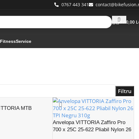
0767 443 341
contact@bikefusion.
0
/
0,00
L
 Fitness
Service
Filtru
 VITTORIA MTB
Anvelopa VITTORIA Zaffiro Pro
700 x 25C 25-622 Pliabil Nylon 26
TPI Negru