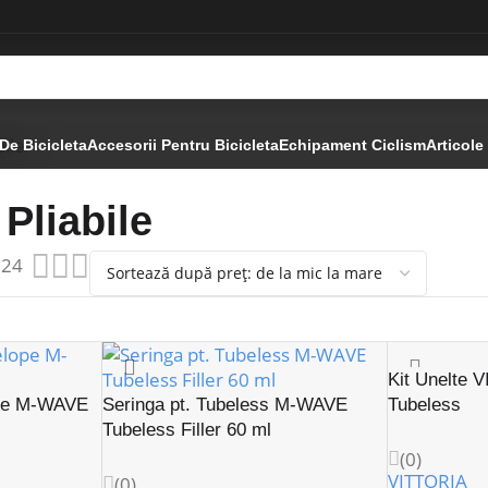
ile
De Bicicleta
Accesorii Pentru Bicicleta
Echipament Ciclism
Articole
Pliabile
24
Kit Unelte
ope M-WAVE
Seringa pt. Tubeless M-WAVE
Tubeless
Tubeless Filler 60 ml
(0)
VITTORIA
(0)