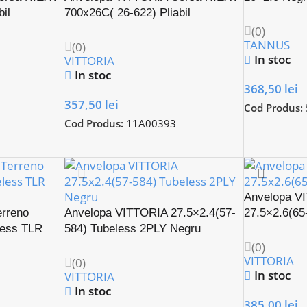
bil
700x26C( 26-622) Pliabil
(0)
TANNUS
(0)
In stoc
VITTORIA
In stoc
368,50
lei
357,50
lei
Cod Produs:
Cod Produs:
11A00393
Anvelopa V
erreno
Anvelopa VITTORIA 27.5×2.4(57-
27.5×2.6(65
less TLR
584) Tubeless 2PLY Negru
(0)
VITTORIA
(0)
In stoc
VITTORIA
In stoc
385,00
lei