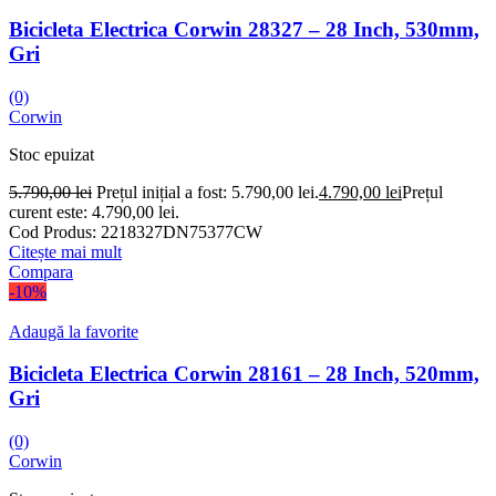
Bicicleta Electrica Corwin 28327 – 28 Inch, 530mm,
Gri
(0)
Corwin
Stoc epuizat
5.790,00
lei
Prețul inițial a fost: 5.790,00 lei.
4.790,00
lei
Prețul
curent este: 4.790,00 lei.
Cod Produs:
2218327DN75377CW
Citește mai mult
Compara
-10%
Adaugă la favorite
Bicicleta Electrica Corwin 28161 – 28 Inch, 520mm,
Gri
(0)
Corwin