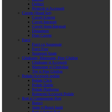
Oglinzi
Protectii si Accesorii
Cuvete (Head Set)
Cuveți Externi
Cuveți Integrați
Cuveți Semi-Integrați
Distanțiere
Flori Cuvete
Furci
Furci cu Suspensie
Furci Fixe
Suspensii Spate
Ghidoane, Mansoane, Pipe Ghidon
Ghidoane și Accesorii
Mansoane și Ghidoline
Tije și Pipe Ghidon
Pedale/Accesorii pedale
Pedale Click
Pedale Duble
Pedale Platforma
Rulmenti/Accesorii Pedale
Roți și Componente Roți
Butuci
Jante și Benzi Jantă
Roți și Seturi Roți