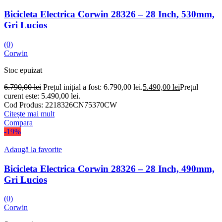
Bicicleta Electrica Corwin 28326 – 28 Inch, 530mm,
Gri Lucios
(0)
Corwin
Stoc epuizat
6.790,00
lei
Prețul inițial a fost: 6.790,00 lei.
5.490,00
lei
Prețul
curent este: 5.490,00 lei.
Cod Produs:
2218326CN75370CW
Citește mai mult
Compara
-19%
Adaugă la favorite
Bicicleta Electrica Corwin 28326 – 28 Inch, 490mm,
Gri Lucios
(0)
Corwin