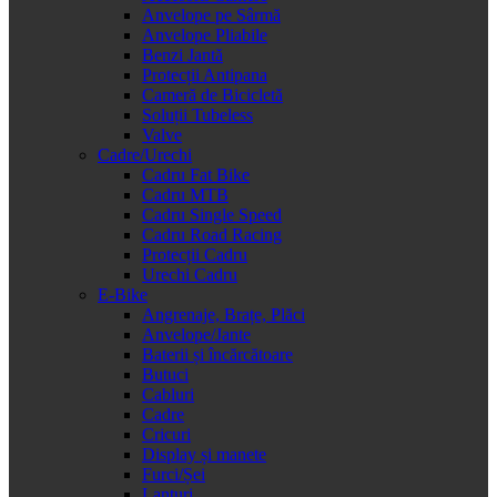
Anvelope pe Sârmă
Anvelope Pliabile
Benzi Jantă
Protecții Antipana
Cameră de Bicicletă
Soluții Tubeless
Valve
Cadre/Urechi
Cadru Fat Bike
Cadru MTB
Cadru Single Speed
Cadru Road Racing
Protecții Cadru
Urechi Cadru
E-Bike
Angrenaje, Brațe, Plăci
Anvelope/Jante
Baterii și încărcătoare
Butuci
Cabluri
Cadre
Cricuri
Display și manete
Furci/Șei
Lanțuri