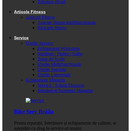
Tubulare-Head
Articole Fitness
Articole Fitness
Aparate fitness multifunctionale
Biciclete fitness
Service
Unelte Service
Echipament Workshop
Șuruburi / Piulițe / Șaibe
Truse de Scule
Unelte Multifuncționale
Unelte Speciale
Unelte Universale
Echipament Magazin
Servicii / Soluții Magazin
Standuri și Suporturi Magazin
Bike Serv Brăila
Pentru reparații, întreținere și echipamente de calitate, te
așteptăm cu drag la service-ul nostru.