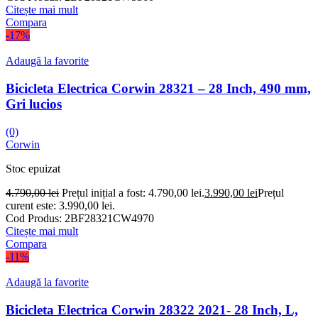
Citește mai mult
Compara
-17%
Adaugă la favorite
Bicicleta Electrica Corwin 28321 – 28 Inch, 490 mm,
Gri lucios
(0)
Corwin
Stoc epuizat
4.790,00
lei
Prețul inițial a fost: 4.790,00 lei.
3.990,00
lei
Prețul
curent este: 3.990,00 lei.
Cod Produs:
2BF28321CW4970
Citește mai mult
Compara
-11%
Adaugă la favorite
Bicicleta Electrica Corwin 28322 2021- 28 Inch, L,