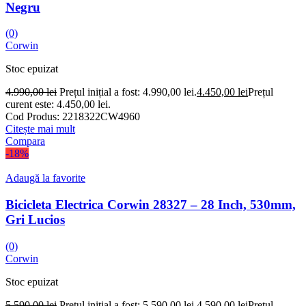
Negru
(0)
Corwin
Stoc epuizat
4.990,00
lei
Prețul inițial a fost: 4.990,00 lei.
4.450,00
lei
Prețul
curent este: 4.450,00 lei.
Cod Produs:
2218322CW4960
Citește mai mult
Compara
-18%
Adaugă la favorite
Bicicleta Electrica Corwin 28327 – 28 Inch, 530mm,
Gri Lucios
(0)
Corwin
Stoc epuizat
5.590,00
lei
Prețul inițial a fost: 5.590,00 lei.
4.590,00
lei
Prețul