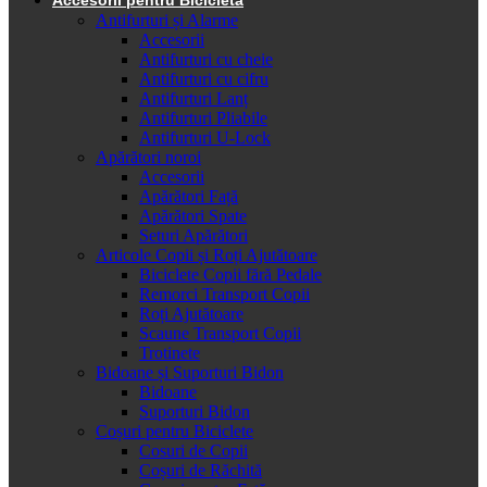
Antifurturi și Alarme
Accesorii
Antifurturi cu cheie
Antifurturi cu cifru
Antifurturi Lanț
Antifurturi Pliabile
Antifurturi U-Lock
Apărători noroi
Accesorii
Apărători Față
Apărători Spate
Seturi Apărători
Articole Copii și Roți Ajutătoare
Biciclete Copii fără Pedale
Remorci Transport Copii
Roți Ajutătoare
Scaune Transport Copii
Trotinete
Bidoane și Suporturi Bidon
Bidoane
Suporturi Bidon
Coșuri pentru Biciclete
Cosuri de Copii
Coșuri de Răchită