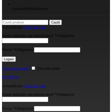
contact@bikefusion.ro
Caută
Autentificare
Creați un cont
Nume utilizator sau adresă email
*
Obligatoriu
Parola
*
Obligatoriu
Logare
Ți-ai uitat parola?
Ține-mă minte
0
/
0,00
lei
Autentificare
Creați un cont
Nume utilizator sau adresă email
*
Obligatoriu
Parola
*
Obligatoriu