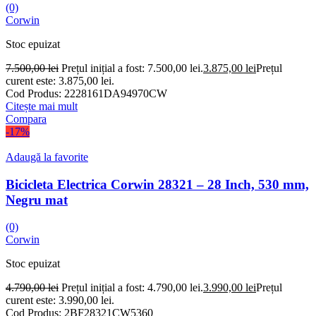
(0)
Corwin
Stoc epuizat
7.500,00
lei
Prețul inițial a fost: 7.500,00 lei.
3.875,00
lei
Prețul
curent este: 3.875,00 lei.
Cod Produs:
2228161DA94970CW
Citește mai mult
Compara
-17%
Adaugă la favorite
Bicicleta Electrica Corwin 28321 – 28 Inch, 530 mm,
Negru mat
(0)
Corwin
Stoc epuizat
4.790,00
lei
Prețul inițial a fost: 4.790,00 lei.
3.990,00
lei
Prețul
curent este: 3.990,00 lei.
Cod Produs:
2BF28321CW5360