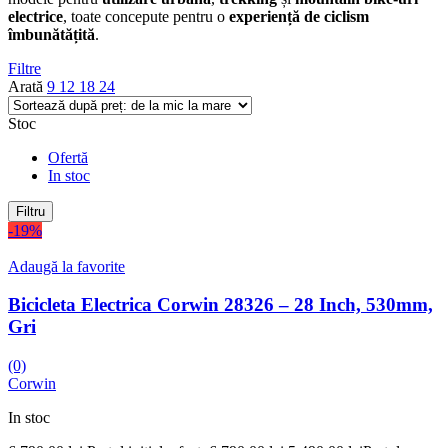
electrice
, toate concepute pentru o
experiență de ciclism
îmbunătățită
.
Filtre
Arată
9
12
18
24
Stoc
Ofertă
In stoc
Filtru
-19%
Adaugă la favorite
Bicicleta Electrica Corwin 28326 – 28 Inch, 530mm,
Gri
(0)
Corwin
In stoc