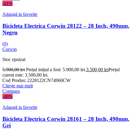
-41%
Adaugă la favorite
Bicicleta Electrica Corwin 28122 – 28 Inch, 490mm,
Negru
(0)
Corwin
Stoc epuizat
5.900,00
lei
Prețul inițial a fost: 5.900,00 lei.
3.500,00
lei
Prețul
curent este: 3.500,00 lei.
Cod Produs:
2228122CN74960CW
Citește mai mult
Compara
-48%
Adaugă la favorite
Bicicleta Electrica Corwin 28161 – 28 Inch, 490mm,
Gri