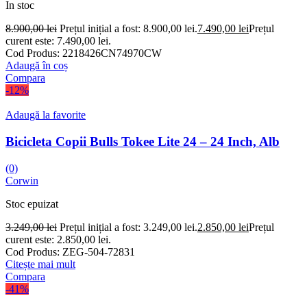
In stoc
8.900,00
lei
Prețul inițial a fost: 8.900,00 lei.
7.490,00
lei
Prețul
curent este: 7.490,00 lei.
Cod Produs:
2218426CN74970CW
Adaugă în coș
Compara
-12%
Adaugă la favorite
Bicicleta Copii Bulls Tokee Lite 24 – 24 Inch, Alb
(0)
Corwin
Stoc epuizat
3.249,00
lei
Prețul inițial a fost: 3.249,00 lei.
2.850,00
lei
Prețul
curent este: 2.850,00 lei.
Cod Produs:
ZEG-504-72831
Citește mai mult
Compara
-41%