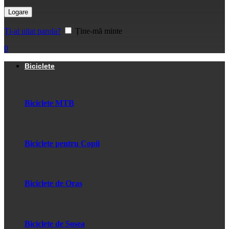
Logare
Ți-ai uitat parola?
Ține-mă minte
0
Biciclete
Biciclete MTB
Biciclete pentru Copii
Biciclete de Oras
Biciclete de Sosea