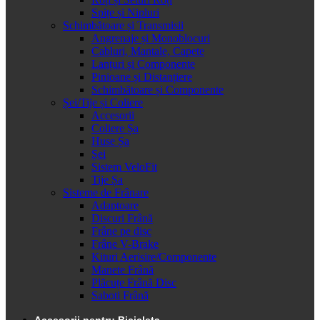
Spițe și Nipluri
Schimbătoare și Transmisii
Angrenaje și Monoblocuri
Cabluri, Mantale, Capete
Lanțuri și Componente
Pinioane și Distanțiere
Schimbătoare și Componente
Șei/Tije și Coliere
Accesorii
Coliere Șa
Huse Șa
Șei
Sistem VeloFit
Tije Șa
Sisteme de Frânare
Adaptoare
Discuri Frână
Frâne pe disc
Frâne V-Brake
Kituri Aerisire/Componente
Manete Frână
Plăcuțe Frână Disc
Saboti Frână
Accesorii pentru Bicicleta