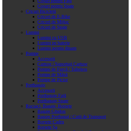
Coșuri pentru Față
Coșuri pentru Spate
Cricuri Bicicletă
Cricuri de E-Bike
Cricuri de Mijloc
Cricuri de Spate
Lumini
Lumini cu USB
Lumini pe baterie
Lumini pentru dinam
Pompe
Accesorii
Cartușe / Suporturi Cartușe
Pompe de Furcă / Tubeless
Pompe de Mână
Pompe de Picior
Portbagaje
Accesorii
Portbagaje Față
Portbagaje Spate
Rucsaci, Bagaje, Borsete
Bagaje Ghidon
Bagaje Portbagaj / Cutii de Transport
Borsete Cadru
Borsete Șa