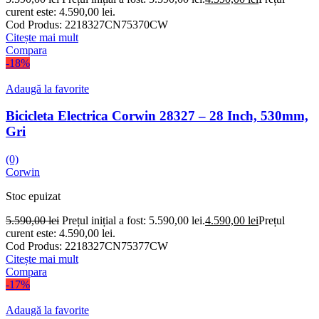
curent este: 4.590,00 lei.
Cod Produs:
2218327CN75370CW
Citește mai mult
Compara
-18%
Adaugă la favorite
Bicicleta Electrica Corwin 28327 – 28 Inch, 530mm,
Gri
(0)
Corwin
Stoc epuizat
5.590,00
lei
Prețul inițial a fost: 5.590,00 lei.
4.590,00
lei
Prețul
curent este: 4.590,00 lei.
Cod Produs:
2218327CN75377CW
Citește mai mult
Compara
-17%
Adaugă la favorite