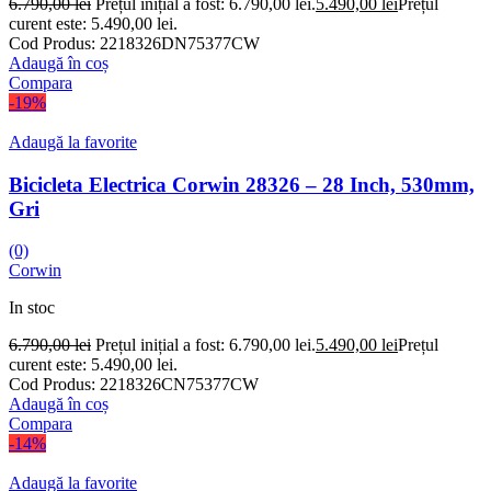
6.790,00
lei
Prețul inițial a fost: 6.790,00 lei.
5.490,00
lei
Prețul
curent este: 5.490,00 lei.
Cod Produs:
2218326DN75377CW
Adaugă în coș
Compara
-19%
Adaugă la favorite
Bicicleta Electrica Corwin 28326 – 28 Inch, 530mm,
Gri
(0)
Corwin
In stoc
6.790,00
lei
Prețul inițial a fost: 6.790,00 lei.
5.490,00
lei
Prețul
curent este: 5.490,00 lei.
Cod Produs:
2218326CN75377CW
Adaugă în coș
Compara
-14%
Adaugă la favorite