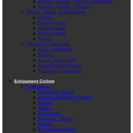
Borsete / Carcase / Prinderi Smartphone
Rucsaci și Bagaje Călătorie
Sonerii, Oglinzi, Reflectorizante
Oglinzi
Protecții Cadru
Protecții Roată
Reflectorizante
Sonerii
Transport și Depozitare
Elastice Portbagaj
Remorci
Scaune pentru Copii
Stand Biciclete/Parcare
Transport si Depozitare
Echipament Ciclism
Echipamente
Bib Shorts / Boxeri
Încălzitoare Mâini și Picioare
Jachete
Mănuși
Pad Pantofi
Pantaloni / Jerseys
Pantofi
Tricouri Funcționale