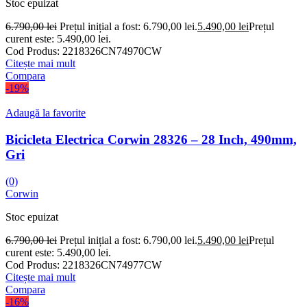
Stoc epuizat
6.790,00
lei
Prețul inițial a fost: 6.790,00 lei.
5.490,00
lei
Prețul
curent este: 5.490,00 lei.
Cod Produs:
2218326CN74970CW
Citește mai mult
Compara
-19%
Adaugă la favorite
Bicicleta Electrica Corwin 28326 – 28 Inch, 490mm,
Gri
(0)
Corwin
Stoc epuizat
6.790,00
lei
Prețul inițial a fost: 6.790,00 lei.
5.490,00
lei
Prețul
curent este: 5.490,00 lei.
Cod Produs:
2218326CN74977CW
Citește mai mult
Compara
-16%