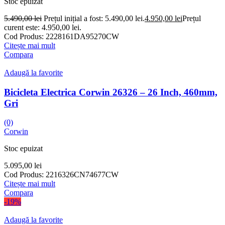
Stoc epuizat
5.490,00
lei
Prețul inițial a fost: 5.490,00 lei.
4.950,00
lei
Prețul
curent este: 4.950,00 lei.
Cod Produs:
2228161DA95270CW
Citește mai mult
Compara
Adaugă la favorite
Bicicleta Electrica Corwin 26326 – 26 Inch, 460mm,
Gri
(0)
Corwin
Stoc epuizat
5.095,00
lei
Cod Produs:
2216326CN74677CW
Citește mai mult
Compara
-19%
Adaugă la favorite