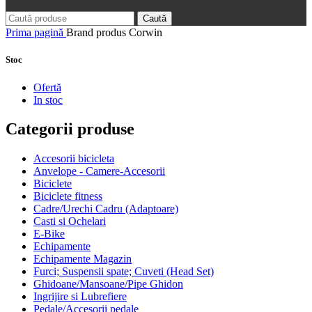
Caută
Prima pagină
Brand produs
Corwin
Stoc
Ofertă
In stoc
Categorii produse
Accesorii bicicleta
Anvelope - Camere-Accesorii
Biciclete
Biciclete fitness
Cadre/Urechi Cadru (Adaptoare)
Casti si Ochelari
E-Bike
Echipamente
Echipamente Magazin
Furci; Suspensii spate; Cuveti (Head Set)
Ghidoane/Mansoane/Pipe Ghidon
Ingrijire si Lubrefiere
Pedale/Accesorii pedale