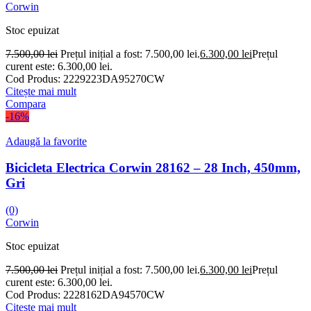
Corwin
Stoc epuizat
7.500,00
lei
Prețul inițial a fost: 7.500,00 lei.
6.300,00
lei
Prețul
curent este: 6.300,00 lei.
Cod Produs:
2229223DA95270CW
Citește mai mult
Compara
-16%
Adaugă la favorite
Bicicleta Electrica Corwin 28162 – 28 Inch, 450mm,
Gri
(0)
Corwin
Stoc epuizat
7.500,00
lei
Prețul inițial a fost: 7.500,00 lei.
6.300,00
lei
Prețul
curent este: 6.300,00 lei.
Cod Produs:
2228162DA94570CW
Citește mai mult