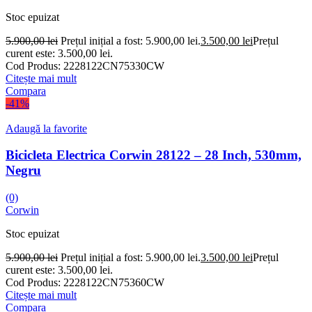
Stoc epuizat
5.900,00
lei
Prețul inițial a fost: 5.900,00 lei.
3.500,00
lei
Prețul
curent este: 3.500,00 lei.
Cod Produs:
2228122CN75330CW
Citește mai mult
Compara
-41%
Adaugă la favorite
Bicicleta Electrica Corwin 28122 – 28 Inch, 530mm,
Negru
(0)
Corwin
Stoc epuizat
5.900,00
lei
Prețul inițial a fost: 5.900,00 lei.
3.500,00
lei
Prețul
curent este: 3.500,00 lei.
Cod Produs:
2228122CN75360CW
Citește mai mult
Compara