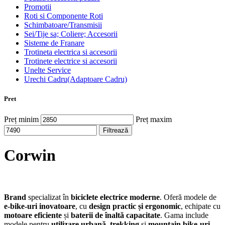
Promotii
Roti si Componente Roti
Schimbatoare/Transmisii
Sei/Tije sa; Coliere; Accesorii
Sisteme de Franare
Trotineta electrica si accesorii
Trotinete electrice si accesorii
Unelte Service
Urechi Cadru(Adaptoare Cadru)
Pret
Preț minim
Preț maxim
Filtrează
Corwin
Brand
specializat în
biciclete electrice moderne
. Oferă modele de
e-bike-uri inovatoare
, cu
design practic și ergonomic
, echipate cu
motoare eficiente
și
baterii de înaltă capacitate
. Gama include
modele pentru
utilizare urbană
,
trekking
și
mountain bike-uri