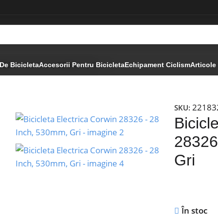
28326 – 28 Inch, 530mm, Gri
De Bicicleta
Accesorii Pentru Bicicleta
Echipament Ciclism
Articole
2218
SKU:
Bicicl
28326
Gri
În stoc