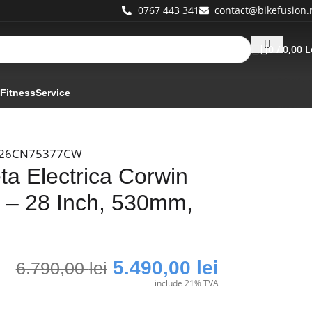
0767 443 341
contact@bikefusion.
0
/
0,00
L
 Fitness
Service
326CN75377CW
eta Electrica Corwin
 – 28 Inch, 530mm,
5.490,00
lei
6.790,00
lei
include 21% TVA