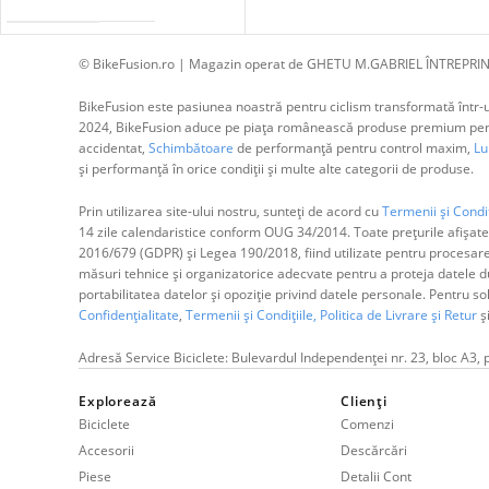
© BikeFusion.ro | Magazin operat de GHETU M.GABRIEL ÎNTREPRIN
BikeFusion este pasiunea noastră pentru ciclism transformată într-un
2024, BikeFusion aduce pe piața românească produse premium pentru
accidentat,
Schimbătoare
de performanță pentru control maxim,
Lum
și performanță în orice condiții și multe alte categorii de produse.
Prin utilizarea site-ului nostru, sunteți de acord cu
Termenii și Condiț
14 zile calendaristice conform OUG 34/2014. Toate prețurile afișate
2016/679 (GDPR) și Legea 190/2018, fiind utilizate pentru procesar
măsuri tehnice și organizatorice adecvate pentru a proteja datele dum
portabilitatea datelor și opoziție privind datele personale. Pentru s
Confidențialitate
,
Termenii și Condițiile,
Politica de Livrare și Retur
ș
Adresă Service Biciclete: Bulevardul Independenței nr. 23, bloc A3, 
Explorează
Clienți
Biciclete
Comenzi
Accesorii
Descărcări
Piese
Detalii Cont