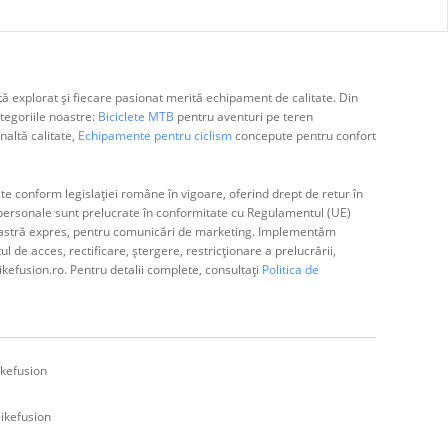
ă explorat și fiecare pasionat merită echipament de calitate. Din
egoriile noastre:
Biciclete MTB
pentru aventuri pe teren
naltă calitate,
Echipamente pentru ciclism
concepute pentru confort
e conform legislației române în vigoare, oferind drept de retur în
ă personale sunt prelucrate în conformitate cu Regulamentul (UE)
avoastră expres, pentru comunicări de marketing. Implementăm
de acces, rectificare, ștergere, restricționare a prelucrării,
ikefusion.ro. Pentru detalii complete, consultați
Politica de
kefusion
ikefusion