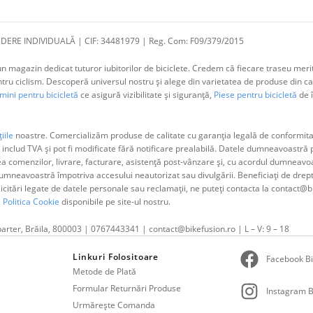
DERE INDIVIDUALĂ | CIF: 34481979 | Reg. Com: F09/379/2015
 magazin dedicat tuturor iubitorilor de biciclete. Credem că fiecare traseu merit
 ciclism. Descoperă universul nostru și alege din varietatea de produse din cat
ini pentru bicicletă
ce asigură vizibilitate și siguranță,
Piese pentru bicicletă
de î
iile
noastre. Comercializăm produse de calitate cu garanția legală de conformitat
 includ TVA și pot fi modificate fără notificare prealabilă. Datele dumneavoastr
ea comenzilor, livrare, facturare, asistență post-vânzare și, cu acordul dumne
neavoastră împotriva accesului neautorizat sau divulgării. Beneficiați de dreptul 
olicitări legate de datele personale sau reclamații, ne puteți contacta la contact@b
i
Politica Cookie
disponibile pe site-ul nostru.
parter, Brăila, 800003 | 0767443341 | contact@bikefusion.ro | L – V: 9 – 18
Linkuri Folositoare
Facebook Bi
Metode de Plată
Formular Returnări Produse
Instagram B
Urmărește Comanda