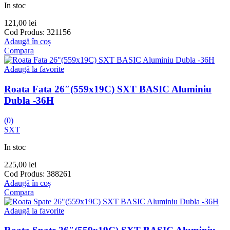
In stoc
121,00
lei
Cod Produs:
321156
Adaugă în coș
Compara
Adaugă la favorite
Roata Fata 26″(559x19C) SXT BASIC Aluminiu
Dubla -36H
(0)
SXT
In stoc
225,00
lei
Cod Produs:
388261
Adaugă în coș
Compara
Adaugă la favorite