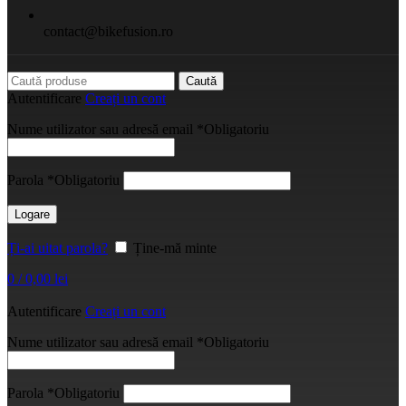
contact@bikefusion.ro
Caută
Autentificare
Creați un cont
Nume utilizator sau adresă email
*
Obligatoriu
Parola
*
Obligatoriu
Logare
Ți-ai uitat parola?
Ține-mă minte
0
/
0,00
lei
Autentificare
Creați un cont
Nume utilizator sau adresă email
*
Obligatoriu
Parola
*
Obligatoriu