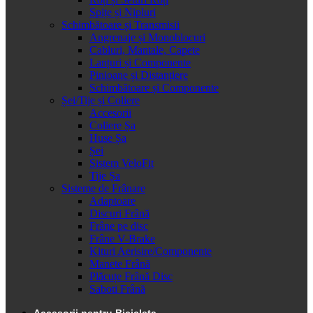
Spițe și Nipluri
Schimbătoare și Transmisii
Angrenaje și Monoblocuri
Cabluri, Mantale, Capete
Lanțuri și Componente
Pinioane și Distanțiere
Schimbătoare și Componente
Șei/Tije și Coliere
Accesorii
Coliere Șa
Huse Șa
Șei
Sistem VeloFit
Tije Șa
Sisteme de Frânare
Adaptoare
Discuri Frână
Frâne pe disc
Frâne V-Brake
Kituri Aerisire/Componente
Manete Frână
Plăcuțe Frână Disc
Saboti Frână
Accesorii pentru Bicicleta