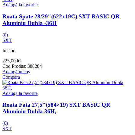
Adaugă la favorite
Roata Spate 28/29″(622x19C) SXT BASIC QR
Aluminiu Dubla -36H
(0)
SXT
In stoc
225,00
lei
Cod Produs:
388284
Adaugă în coș
Compara
Adaugă la favorite
Roata Fata 27,5″(584×19) SXT BASIC QR
Aluminiu Dubla 36H,
(0)
SXT