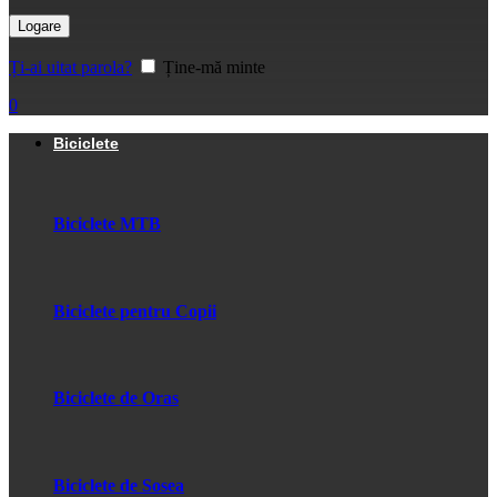
Logare
Ți-ai uitat parola?
Ține-mă minte
0
Biciclete
Biciclete MTB
Biciclete pentru Copii
Biciclete de Oras
Biciclete de Sosea