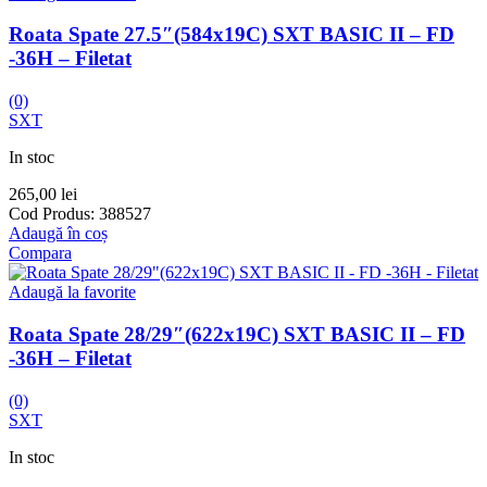
Roata Spate 27.5″(584x19C) SXT BASIC II – FD
-36H – Filetat
(0)
SXT
In stoc
265,00
lei
Cod Produs:
388527
Adaugă în coș
Compara
Adaugă la favorite
Roata Spate 28/29″(622x19C) SXT BASIC II – FD
-36H – Filetat
(0)
SXT
In stoc