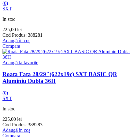
(0)
SXT
In stoc
225,00
lei
Cod Produs:
388281
Adaugă în coș
Compara
Adaugă la favorite
Roata Fata 28/29″(622x19c) SXT BASIC QR
Aluminiu Dubla 36H
(0)
SXT
In stoc
225,00
lei
Cod Produs:
388283
Adaugă în coș
Compara