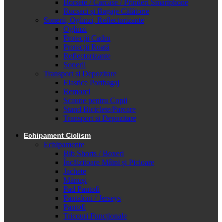
Borsete / Carcase / Prinderi Smartphone
Rucsaci și Bagaje Călătorie
Sonerii, Oglinzi, Reflectorizante
Oglinzi
Protecții Cadru
Protecții Roată
Reflectorizante
Sonerii
Transport și Depozitare
Elastice Portbagaj
Remorci
Scaune pentru Copii
Stand Biciclete/Parcare
Transport si Depozitare
Echipament Ciclism
Echipamente
Bib Shorts / Boxeri
Încălzitoare Mâini și Picioare
Jachete
Mănuși
Pad Pantofi
Pantaloni / Jerseys
Pantofi
Tricouri Funcționale