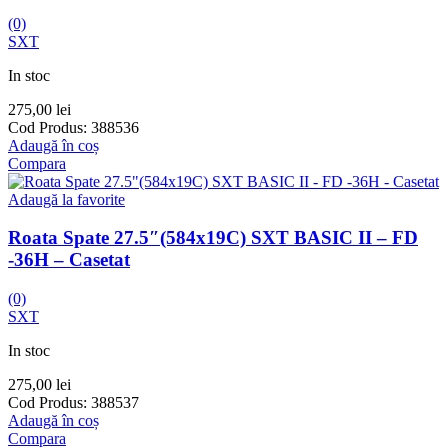
(0)
SXT
In stoc
275,00
lei
Cod Produs:
388536
Adaugă în coș
Compara
Adaugă la favorite
Roata Spate 27.5″(584x19C) SXT BASIC II – FD
-36H – Casetat
(0)
SXT
In stoc
275,00
lei
Cod Produs:
388537
Adaugă în coș
Compara