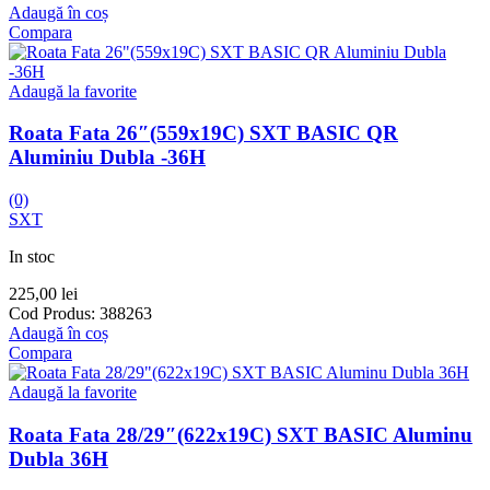
Adaugă în coș
Compara
Adaugă la favorite
Roata Fata 26″(559x19C) SXT BASIC QR
Aluminiu Dubla -36H
(0)
SXT
In stoc
225,00
lei
Cod Produs:
388263
Adaugă în coș
Compara
Adaugă la favorite
Roata Fata 28/29″(622x19C) SXT BASIC Aluminu
Dubla 36H