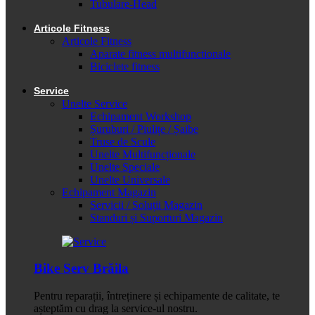
Tubulare-Head
Articole Fitness
Articole Fitness
Aparate fitness multifunctionale
Biciclete fitness
Service
Unelte Service
Echipament Workshop
Șuruburi / Piulițe / Șaibe
Truse de Scule
Unelte Multifuncționale
Unelte Speciale
Unelte Universale
Echipament Magazin
Servicii / Soluții Magazin
Standuri și Suporturi Magazin
Bike Serv Brăila
Pentru reparații, întreținere și echipamente de calitate, te
așteptăm cu drag la service-ul nostru.