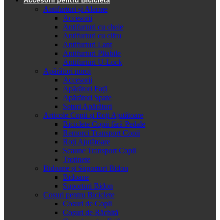
Antifurturi și Alarme
Accesorii
Antifurturi cu cheie
Antifurturi cu cifru
Antifurturi Lanț
Antifurturi Pliabile
Antifurturi U-Lock
Apărători noroi
Accesorii
Apărători Față
Apărători Spate
Seturi Apărători
Articole Copii și Roți Ajutătoare
Biciclete Copii fără Pedale
Remorci Transport Copii
Roți Ajutătoare
Scaune Transport Copii
Trotinete
Bidoane și Suporturi Bidon
Bidoane
Suporturi Bidon
Coșuri pentru Biciclete
Cosuri de Copii
Coșuri de Răchită