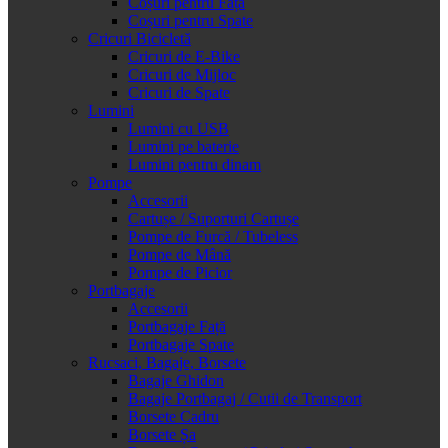
Coșuri pentru Față
Coșuri pentru Spate
Cricuri Bicicletă
Cricuri de E-Bike
Cricuri de Mijloc
Cricuri de Spate
Lumini
Lumini cu USB
Lumini pe baterie
Lumini pentru dinam
Pompe
Accesorii
Cartușe / Suporturi Cartușe
Pompe de Furcă / Tubeless
Pompe de Mână
Pompe de Picior
Portbagaje
Accesorii
Portbagaje Față
Portbagaje Spate
Rucsaci, Bagaje, Borsete
Bagaje Ghidon
Bagaje Portbagaj / Cutii de Transport
Borsete Cadru
Borsete Șa