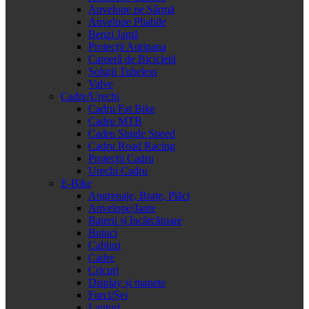
Anvelope pe Sârmă
Anvelope Pliabile
Benzi Jantă
Protecții Antipana
Cameră de Bicicletă
Soluții Tubeless
Valve
Cadre/Urechi
Cadru Fat Bike
Cadru MTB
Cadru Single Speed
Cadru Road Racing
Protecții Cadru
Urechi Cadru
E-Bike
Angrenaje, Brațe, Plăci
Anvelope/Jante
Baterii și încărcătoare
Butuci
Cabluri
Cadre
Cricuri
Display și manete
Furci/Șei
Lanțuri