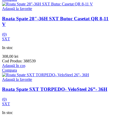
Adaugă la favorite
Roata Spate 28″-36H SXT Butuc Casetat QR 8-11
V
(0)
SXT
In stoc
308,00
lei
Cod Produs:
388539
Adaugă în coș
Compara
Adaugă la favorite
Roata Spate SXT TORPEDO- VeloSteel 26”- 36H
(0)
SXT
In stoc