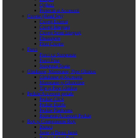
Oglinzi
Protectii si Accesorii
Cuvete (Head Set)
Cuveți Externi
Cuveți Integrați
Cuveți Semi-Integrați
Distanțiere
Flori Cuvete
Furci
Furci cu Suspensie
Furci Fixe
Suspensii Spate
Ghidoane, Mansoane, Pipe Ghidon
Ghidoane și Accesorii
Mansoane și Ghidoline
Tije și Pipe Ghidon
Pedale/Accesorii pedale
Pedale Click
Pedale Duble
Pedale Platforma
Rulmenti/Accesorii Pedale
Roți și Componente Roți
Butuci
Jante și Benzi Jantă
Roți și Seturi Roți