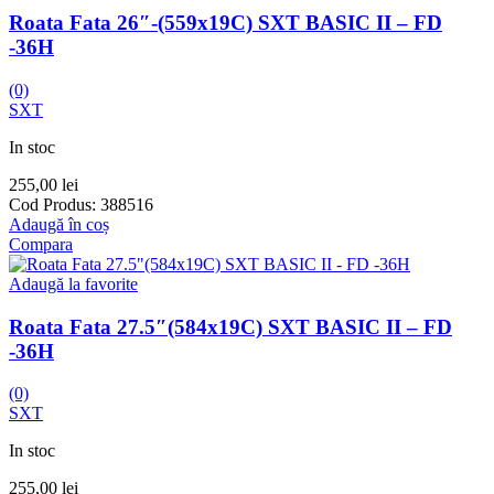
Roata Fata 26″-(559x19C) SXT BASIC II – FD
-36H
(0)
SXT
In stoc
255,00
lei
Cod Produs:
388516
Adaugă în coș
Compara
Adaugă la favorite
Roata Fata 27.5″(584x19C) SXT BASIC II – FD
-36H
(0)
SXT
In stoc
255,00
lei