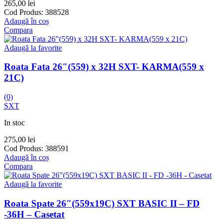
265,00
lei
Cod Produs:
388528
Adaugă în coș
Compara
Adaugă la favorite
Roata Fata 26″(559) x 32H SXT- KARMA(559 x
21C)
(0)
SXT
In stoc
275,00
lei
Cod Produs:
388591
Adaugă în coș
Compara
Adaugă la favorite
Roata Spate 26″(559x19C) SXT BASIC II – FD
-36H – Casetat