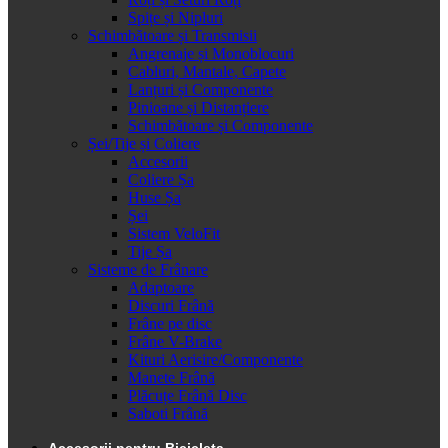
Spițe și Nipluri
Schimbătoare și Transmisii
Angrenaje și Monoblocuri
Cabluri, Mantale, Capete
Lanțuri și Componente
Pinioane și Distanțiere
Schimbătoare și Componente
Șei/Tije și Coliere
Accesorii
Coliere Șa
Huse Șa
Șei
Sistem VeloFit
Tije Șa
Sisteme de Frânare
Adaptoare
Discuri Frână
Frâne pe disc
Frâne V-Brake
Kituri Aerisire/Componente
Manete Frână
Plăcuțe Frână Disc
Saboti Frână
Accesorii pentru Bicicleta