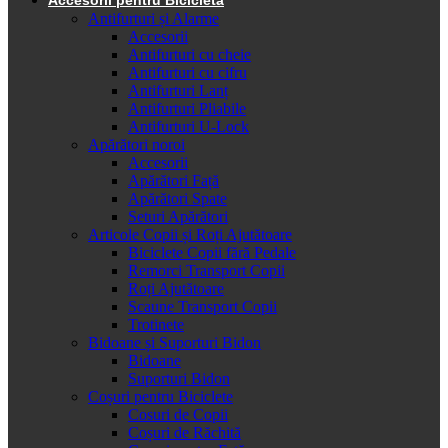
Antifurturi și Alarme
Accesorii
Antifurturi cu cheie
Antifurturi cu cifru
Antifurturi Lanț
Antifurturi Pliabile
Antifurturi U-Lock
Apărători noroi
Accesorii
Apărători Față
Apărători Spate
Seturi Apărători
Articole Copii și Roți Ajutătoare
Biciclete Copii fără Pedale
Remorci Transport Copii
Roți Ajutătoare
Scaune Transport Copii
Trotinete
Bidoane și Suporturi Bidon
Bidoane
Suporturi Bidon
Coșuri pentru Biciclete
Cosuri de Copii
Coșuri de Răchită