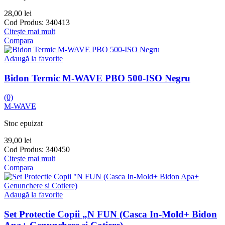
28,00
lei
Cod Produs:
340413
Citește mai mult
Compara
Adaugă la favorite
Bidon Termic M-WAVE PBO 500-ISO Negru
(0)
M-WAVE
Stoc epuizat
39,00
lei
Cod Produs:
340450
Citește mai mult
Compara
Adaugă la favorite
Set Protectie Copii „N FUN (Casca In-Mold+ Bidon