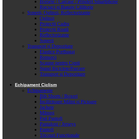
Borsete / Carcase / Prinderi Smartphone
Rucsaci și Bagaje Călătorie
Sonerii, Oglinzi, Reflectorizante
Oglinzi
Protecții Cadru
Protecții Roată
Reflectorizante
Sonerii
Transport și Depozitare
Elastice Portbagaj
Remorci
Scaune pentru Copii
Stand Biciclete/Parcare
Transport si Depozitare
Echipament Ciclism
Echipamente
Bib Shorts / Boxeri
Încălzitoare Mâini și Picioare
Jachete
Mănuși
Pad Pantofi
Pantaloni / Jerseys
Pantofi
Tricouri Funcționale