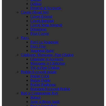
Oglinzi
Protectii si Accesorii
Cuvete (Head Set)
Cuveți Externi
Cuveți Integrați
Cuveți Semi-Integrați
Distanțiere
Flori Cuvete
Furci
Furci cu Suspensie
Furci Fixe
Suspensii Spate
Ghidoane, Mansoane, Pipe Ghidon
Ghidoane și Accesorii
Mansoane și Ghidoline
Tije și Pipe Ghidon
Pedale/Accesorii pedale
Pedale Click
Pedale Duble
Pedale Platforma
Rulmenti/Accesorii Pedale
Roți și Componente Roți
Butuci
Jante și Benzi Jantă
Roți și Seturi Roți