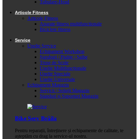
Tubulare-Head
Articole Fitness
Articole Fitness
Aparate fitness multifunctionale
Biciclete fitness
Service
Unelte Service
Echipament Workshop
Șuruburi / Piulițe / Șaibe
Truse de Scule
Unelte Multifuncționale
Unelte Speciale
Unelte Universale
Echipament Magazin
Servicii / Soluții Magazin
Standuri și Suporturi Magazin
Bike Serv Brăila
Pentru reparații, întreținere și echipamente de calitate, te
așteptăm cu drag la service-ul nostru.