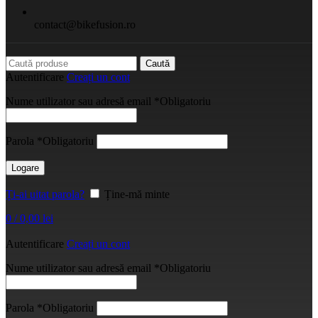
contact@bikefusion.ro
Caută
Autentificare
Creați un cont
Nume utilizator sau adresă email
*
Obligatoriu
Parola
*
Obligatoriu
Logare
Ți-ai uitat parola?
Ține-mă minte
0
/
0,00
lei
Autentificare
Creați un cont
Nume utilizator sau adresă email
*
Obligatoriu
Parola
*
Obligatoriu