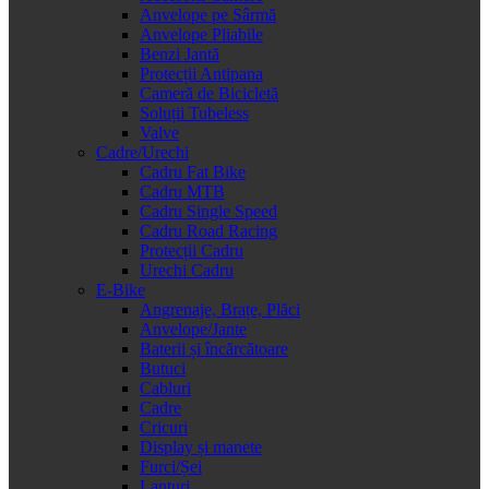
Anvelope pe Sârmă
Anvelope Pliabile
Benzi Jantă
Protecții Antipana
Cameră de Bicicletă
Soluții Tubeless
Valve
Cadre/Urechi
Cadru Fat Bike
Cadru MTB
Cadru Single Speed
Cadru Road Racing
Protecții Cadru
Urechi Cadru
E-Bike
Angrenaje, Brațe, Plăci
Anvelope/Jante
Baterii și încărcătoare
Butuci
Cabluri
Cadre
Cricuri
Display și manete
Furci/Șei
Lanțuri