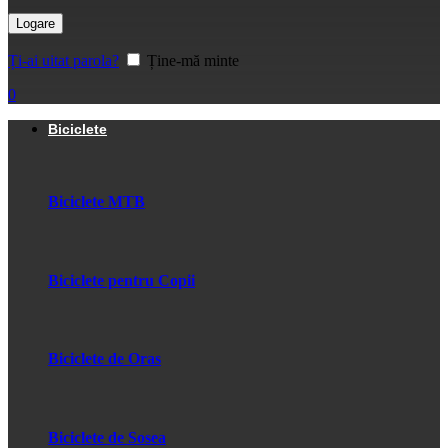
Logare
Ți-ai uitat parola?
Ține-mă minte
0
Biciclete
Biciclete MTB
Biciclete pentru Copii
Biciclete de Oras
Biciclete de Sosea