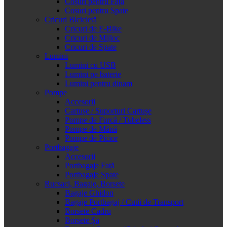
Coșuri pentru Față
Coșuri pentru Spate
Cricuri Bicicletă
Cricuri de E-Bike
Cricuri de Mijloc
Cricuri de Spate
Lumini
Lumini cu USB
Lumini pe baterie
Lumini pentru dinam
Pompe
Accesorii
Cartușe / Suporturi Cartușe
Pompe de Furcă / Tubeless
Pompe de Mână
Pompe de Picior
Portbagaje
Accesorii
Portbagaje Față
Portbagaje Spate
Rucsaci, Bagaje, Borsete
Bagaje Ghidon
Bagaje Portbagaj / Cutii de Transport
Borsete Cadru
Borsete Șa