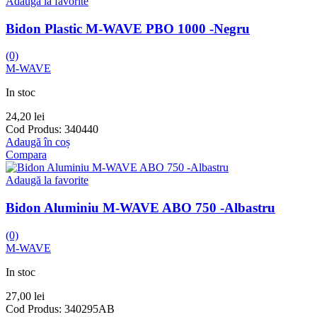
Adaugă la favorite
Bidon Plastic M-WAVE PBO 1000 -Negru
(0)
M-WAVE
In stoc
24,20
lei
Cod Produs:
340440
Adaugă în coș
Compara
Adaugă la favorite
Bidon Aluminiu M-WAVE ABO 750 -Albastru
(0)
M-WAVE
In stoc
27,00
lei
Cod Produs:
340295AB