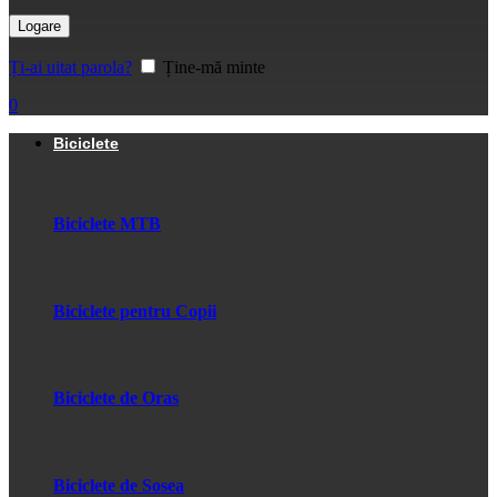
Logare
Ți-ai uitat parola?
Ține-mă minte
0
Biciclete
Biciclete MTB
Biciclete pentru Copii
Biciclete de Oras
Biciclete de Sosea