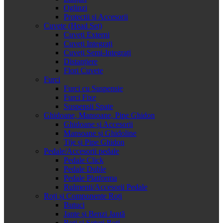
Oglinzi
Protectii si Accesorii
Cuvete (Head Set)
Cuveți Externi
Cuveți Integrați
Cuveți Semi-Integrați
Distanțiere
Flori Cuvete
Furci
Furci cu Suspensie
Furci Fixe
Suspensii Spate
Ghidoane, Mansoane, Pipe Ghidon
Ghidoane și Accesorii
Mansoane și Ghidoline
Tije și Pipe Ghidon
Pedale/Accesorii pedale
Pedale Click
Pedale Duble
Pedale Platforma
Rulmenti/Accesorii Pedale
Roți și Componente Roți
Butuci
Jante și Benzi Jantă
Roți și Seturi Roți