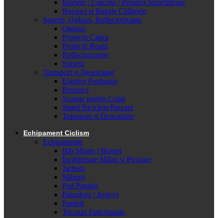
Borsete / Carcase / Prinderi Smartphone
Rucsaci și Bagaje Călătorie
Sonerii, Oglinzi, Reflectorizante
Oglinzi
Protecții Cadru
Protecții Roată
Reflectorizante
Sonerii
Transport și Depozitare
Elastice Portbagaj
Remorci
Scaune pentru Copii
Stand Biciclete/Parcare
Transport si Depozitare
Echipament Ciclism
Echipamente
Bib Shorts / Boxeri
Încălzitoare Mâini și Picioare
Jachete
Mănuși
Pad Pantofi
Pantaloni / Jerseys
Pantofi
Tricouri Funcționale