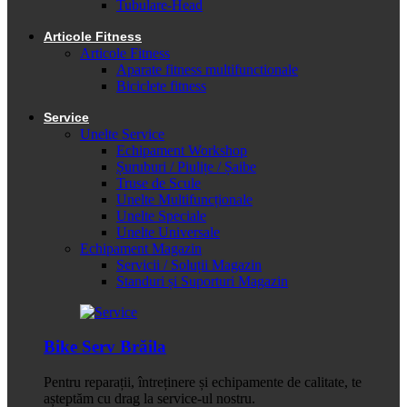
Tubulare-Head
Articole Fitness
Articole Fitness
Aparate fitness multifunctionale
Biciclete fitness
Service
Unelte Service
Echipament Workshop
Șuruburi / Piulițe / Șaibe
Truse de Scule
Unelte Multifuncționale
Unelte Speciale
Unelte Universale
Echipament Magazin
Servicii / Soluții Magazin
Standuri și Suporturi Magazin
Bike Serv Brăila
Pentru reparații, întreținere și echipamente de calitate, te
așteptăm cu drag la service-ul nostru.