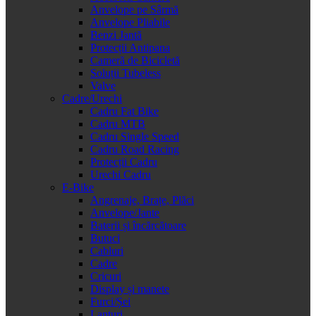
Anvelope pe Sârmă
Anvelope Pliabile
Benzi Jantă
Protecții Antipana
Cameră de Bicicletă
Soluții Tubeless
Valve
Cadre/Urechi
Cadru Fat Bike
Cadru MTB
Cadru Single Speed
Cadru Road Racing
Protecții Cadru
Urechi Cadru
E-Bike
Angrenaje, Brațe, Plăci
Anvelope/Jante
Baterii și încărcătoare
Butuci
Cabluri
Cadre
Cricuri
Display și manete
Furci/Șei
Lanțuri