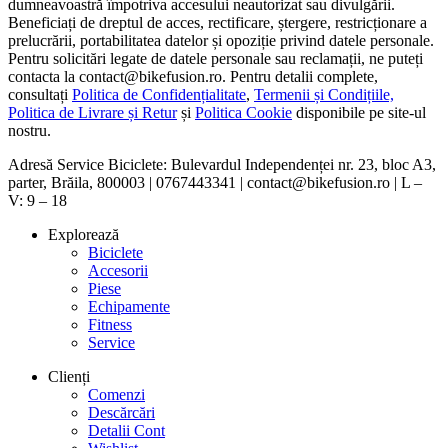
dumneavoastră împotriva accesului neautorizat sau divulgării.
Beneficiați de dreptul de acces, rectificare, ștergere, restricționare a
prelucrării, portabilitatea datelor și opoziție privind datele personale.
Pentru solicitări legate de datele personale sau reclamații, ne puteți
contacta la contact@bikefusion.ro. Pentru detalii complete,
consultați
Politica de Confidențialitate
,
Termenii și Condițiile,
Politica de Livrare și Retur
și
Politica Cookie
disponibile pe site-ul
nostru.
Adresă Service Biciclete: Bulevardul Independenței nr. 23, bloc A3,
parter, Brăila, 800003 | 0767443341 | contact@bikefusion.ro | L –
V: 9 – 18
Explorează
Biciclete
Accesorii
Piese
Echipamente
Fitness
Service
Clienți
Comenzi
Descărcări
Detalii Cont