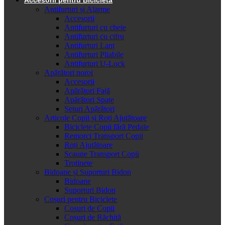
Antifurturi și Alarme
Accesorii
Antifurturi cu cheie
Antifurturi cu cifru
Antifurturi Lanț
Antifurturi Pliabile
Antifurturi U-Lock
Apărători noroi
Accesorii
Apărători Față
Apărători Spate
Seturi Apărători
Articole Copii și Roți Ajutătoare
Biciclete Copii fără Pedale
Remorci Transport Copii
Roți Ajutătoare
Scaune Transport Copii
Trotinete
Bidoane și Suporturi Bidon
Bidoane
Suporturi Bidon
Coșuri pentru Biciclete
Cosuri de Copii
Coșuri de Răchită