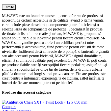
M-WAVE este un brand recunoscut pentru oferirea de produse și
accesorii de ciclism accesibile și de calitate, având o gamă variată
care include piese de schimb, componente pentru biciclete și o
selecție largă de echipamente de protecție. Specializat în produse
destinate ciclismului recreativ și urban, M-WAVE își propune să
aducă soluții fiabile și inovative pentru fiecare ciclist.Produsele M-
WAVE sunt gândite pentru a oferi un echilibru perfect între
performanță și accesibilitate, fiind potrivite pentru cicliștii de toate
nivelurile. Indiferent dacă ai nevoie de o pompă, o lanternă, o geantă
sau alte accesorii pentru bicicletă, M-WAVE asigură durabilitate,
eficiență și un raport calitate-preț excelent.Cu M-WAVE, poți conta
pe produse fiabile care îți vor sprijini fiecare pedalare, asigurându-ți
siguranța și confortul pe orice tip de traseu, de la drumuri urbane
până la drumuri mai lungi și mai provocatoare. Fiecare produs este
creat pentru a îmbunătăți experiența ta de ciclism, astfel încât să te
bucuri de fiecare moment petrecut pe bicicletă.
Produse din aceeasi categorie
Compara