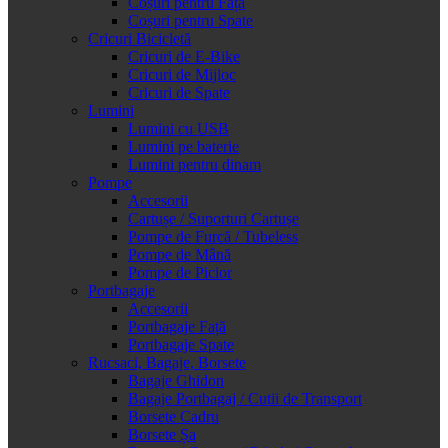
Coșuri pentru Față
Coșuri pentru Spate
Cricuri Bicicletă
Cricuri de E-Bike
Cricuri de Mijloc
Cricuri de Spate
Lumini
Lumini cu USB
Lumini pe baterie
Lumini pentru dinam
Pompe
Accesorii
Cartușe / Suporturi Cartușe
Pompe de Furcă / Tubeless
Pompe de Mână
Pompe de Picior
Portbagaje
Accesorii
Portbagaje Față
Portbagaje Spate
Rucsaci, Bagaje, Borsete
Bagaje Ghidon
Bagaje Portbagaj / Cutii de Transport
Borsete Cadru
Borsete Șa