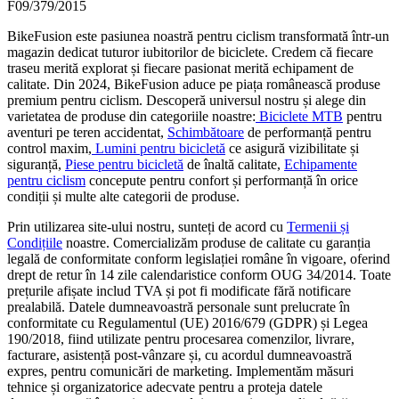
F09/379/2015
BikeFusion este pasiunea noastră pentru ciclism transformată într-un
magazin dedicat tuturor iubitorilor de biciclete. Credem că fiecare
traseu merită explorat și fiecare pasionat merită echipament de
calitate. Din 2024, BikeFusion aduce pe piața românească produse
premium pentru ciclism. Descoperă universul nostru și alege din
varietatea de produse din categoriile noastre:
Biciclete MTB
pentru
aventuri pe teren accidentat,
Schimbătoare
de performanță pentru
control maxim,
Lumini pentru bicicletă
ce asigură vizibilitate și
siguranță,
Piese pentru bicicletă
de înaltă calitate,
Echipamente
pentru ciclism
concepute pentru confort și performanță în orice
condiții și multe alte categorii de produse.
Prin utilizarea site-ului nostru, sunteți de acord cu
Termenii și
Condițiile
noastre. Comercializăm produse de calitate cu garanția
legală de conformitate conform legislației române în vigoare, oferind
drept de retur în 14 zile calendaristice conform OUG 34/2014. Toate
prețurile afișate includ TVA și pot fi modificate fără notificare
prealabilă. Datele dumneavoastră personale sunt prelucrate în
conformitate cu Regulamentul (UE) 2016/679 (GDPR) și Legea
190/2018, fiind utilizate pentru procesarea comenzilor, livrare,
facturare, asistență post-vânzare și, cu acordul dumneavoastră
expres, pentru comunicări de marketing. Implementăm măsuri
tehnice și organizatorice adecvate pentru a proteja datele