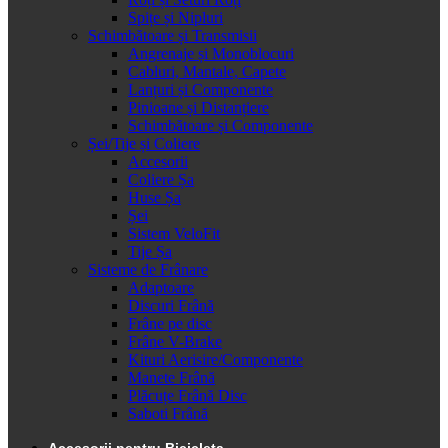
Spițe și Nipluri
Schimbătoare și Transmisii
Angrenaje și Monoblocuri
Cabluri, Mantale, Capete
Lanțuri și Componente
Pinioane și Distanțiere
Schimbătoare și Componente
Șei/Tije și Coliere
Accesorii
Coliere Șa
Huse Șa
Șei
Sistem VeloFit
Tije Șa
Sisteme de Frânare
Adaptoare
Discuri Frână
Frâne pe disc
Frâne V-Brake
Kituri Aerisire/Componente
Manete Frână
Plăcuțe Frână Disc
Saboti Frână
Accesorii pentru Bicicleta