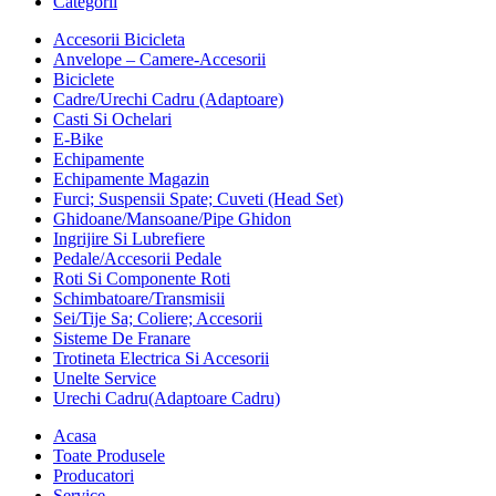
Categorii
Accesorii Bicicleta
Anvelope – Camere-Accesorii
Biciclete
Cadre/Urechi Cadru (Adaptoare)
Casti Si Ochelari
E-Bike
Echipamente
Echipamente Magazin
Furci; Suspensii Spate; Cuveti (Head Set)
Ghidoane/Mansoane/Pipe Ghidon
Ingrijire Si Lubrefiere
Pedale/Accesorii Pedale
Roti Si Componente Roti
Schimbatoare/Transmisii
Sei/Tije Sa; Coliere; Accesorii
Sisteme De Franare
Trotineta Electrica Si Accesorii
Unelte Service
Urechi Cadru(Adaptoare Cadru)
Acasa
Toate Produsele
Producatori
Service