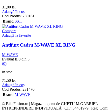
31,90
lei
Adaugă în coș
Cod Produs:
230161
Brand
SXT
Compara
Adaugă la favorite
Antifurt Cadru M-WAVE XL RING
M-WAVE
Evaluat la
0
din 5
(0)
In stoc
71,50
lei
Adaugă în coș
Cod Produs:
231470
Brand
M-WAVE
© BikeFusion.ro | Magazin operat de GHETU M.GABRIEL
ÎNTREPRINDERE INDIVIDUALĂ | CIF: 34481979 | Reg. Com: