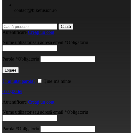
contact@bikefusion.ro
Caută
Autentificare
Creați un cont
Nume utilizator sau adresă email
*
Obligatoriu
Parola
*
Obligatoriu
Logare
Ți-ai uitat parola?
Ține-mă minte
0
/
0,00
lei
Autentificare
Creați un cont
Nume utilizator sau adresă email
*
Obligatoriu
Parola
*
Obligatoriu