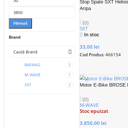
Stop Spate SXT Helio
Aripa
(0)
Filtrează
SXT
In stoc
Brand
33,00
lei
Cod Produs:
466154
BAFANG
2
M-WAVE
1
SXT
2
Motor E-Bike BROSE 
(0)
M-WAVE
Stoc epuizat
3.850,00
lei