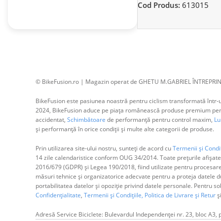
Cod Produs:
613015
© BikeFusion.ro | Magazin operat de GHETU M.GABRIEL ÎNTREPRIN
BikeFusion este pasiunea noastră pentru ciclism transformată într-un
2024, BikeFusion aduce pe piața românească produse premium pentru
accidentat,
Schimbătoare
de performanță pentru control maxim,
Lum
și performanță în orice condiții și multe alte categorii de produse.
Prin utilizarea site-ului nostru, sunteți de acord cu
Termenii și Condiț
14 zile calendaristice conform OUG 34/2014. Toate prețurile afișate
2016/679 (GDPR) și Legea 190/2018, fiind utilizate pentru procesar
măsuri tehnice și organizatorice adecvate pentru a proteja datele dum
portabilitatea datelor și opoziție privind datele personale. Pentru s
Confidențialitate
,
Termenii și Condițiile,
Politica de Livrare și Retur
ș
Adresă Service Biciclete: Bulevardul Independenței nr. 23, bloc A3, 