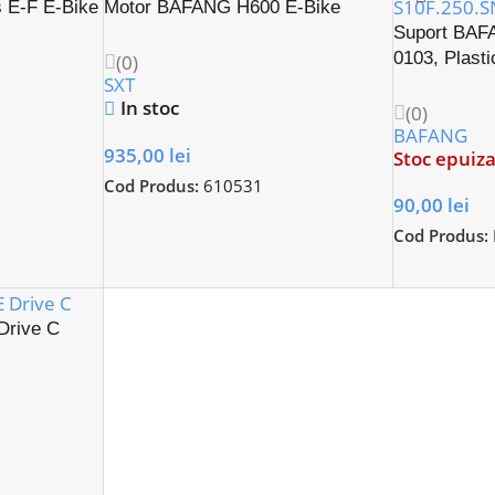
s E-F E-Bike
Motor BAFANG H600 E-Bike
Suport BAF
0103, Plasti
(0)
SXT
In stoc
(0)
BAFANG
935,00
lei
Stoc epuiza
Cod Produs:
610531
90,00
lei
Cod Produs:
Drive C