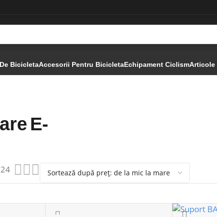
De Bicicleta
Accesorii Pentru Bicicleta
Echipament Ciclism
Articole
are E-
24