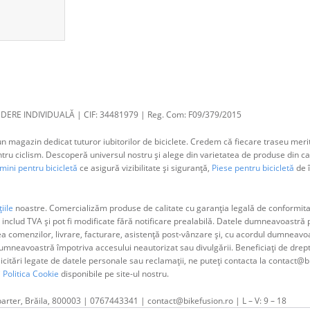
DERE INDIVIDUALĂ | CIF: 34481979 | Reg. Com: F09/379/2015
 magazin dedicat tuturor iubitorilor de biciclete. Credem că fiecare traseu merit
 ciclism. Descoperă universul nostru și alege din varietatea de produse din cat
ini pentru bicicletă
ce asigură vizibilitate și siguranță,
Piese pentru bicicletă
de î
iile
noastre. Comercializăm produse de calitate cu garanția legală de conformitat
 includ TVA și pot fi modificate fără notificare prealabilă. Datele dumneavoastr
ea comenzilor, livrare, facturare, asistență post-vânzare și, cu acordul dumne
neavoastră împotriva accesului neautorizat sau divulgării. Beneficiați de dreptul 
olicitări legate de datele personale sau reclamații, ne puteți contacta la contact@b
i
Politica Cookie
disponibile pe site-ul nostru.
parter, Brăila, 800003 | 0767443341 | contact@bikefusion.ro | L – V: 9 – 18