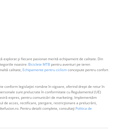
ă explorat și fiecare pasionat merită echipament de calitate. Din
egoriile noastre:
Biciclete MTB
pentru aventuri pe teren
naltă calitate,
Echipamente pentru ciclism
concepute pentru confort
e conform legislației române în vigoare, oferind drept de retur în
ă personale sunt prelucrate în conformitate cu Regulamentul (UE)
avoastră expres, pentru comunicări de marketing. Implementăm
de acces, rectificare, ștergere, restricționare a prelucrării,
ikefusion.ro. Pentru detalii complete, consultați
Politica de