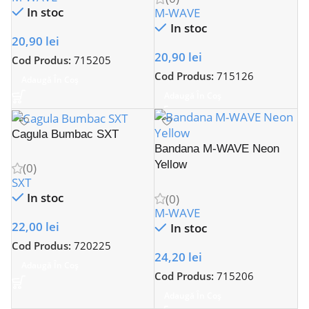
In stoc
M-WAVE
In stoc
20,90
lei
20,90
lei
Cod Produs:
715205
Cod Produs:
715126
Adaugă În Coș
Adaugă În Coș
Cagula Bumbac SXT
Bandana M-WAVE Neon
Yellow
(0)
SXT
In stoc
(0)
M-WAVE
22,00
lei
In stoc
Cod Produs:
720225
24,20
lei
Adaugă În Coș
Cod Produs:
715206
Adaugă În Coș