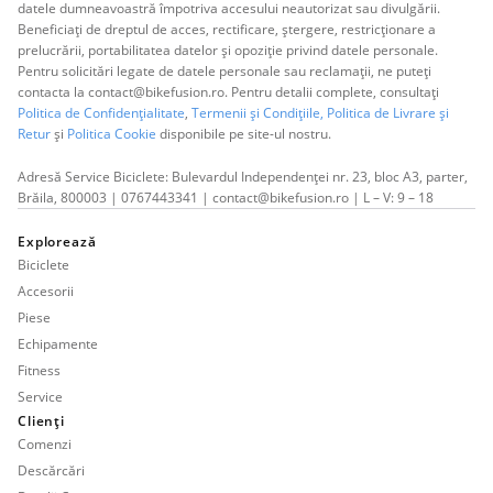
datele dumneavoastră împotriva accesului neautorizat sau divulgării.
Beneficiați de dreptul de acces, rectificare, ștergere, restricționare a
prelucrării, portabilitatea datelor și opoziție privind datele personale.
Pentru solicitări legate de datele personale sau reclamații, ne puteți
contacta la contact@bikefusion.ro. Pentru detalii complete, consultați
Politica de Confidențialitate
,
Termenii și Condițiile,
Politica de Livrare și
Retur
și
Politica Cookie
disponibile pe site-ul nostru.
Adresă Service Biciclete: Bulevardul Independenței nr. 23, bloc A3, parter,
Brăila, 800003 | 0767443341 | contact@bikefusion.ro | L – V: 9 – 18
Explorează
Biciclete
Accesorii
Piese
Echipamente
Fitness
Service
Clienți
Comenzi
Descărcări