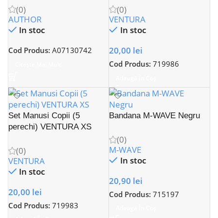
(0)
(0)
AUTHOR
VENTURA
In stoc
In stoc
20,00
lei
Cod Produs:
A07130742
Cod Produs:
719986
Citește Mai Mult
Adaugă În Coș
Set Manusi Copii (5
Bandana M-WAVE Negru
perechi) VENTURA XS
(0)
M-WAVE
(0)
In stoc
VENTURA
In stoc
20,90
lei
20,00
lei
Cod Produs:
715197
Cod Produs:
719983
Adaugă În Coș