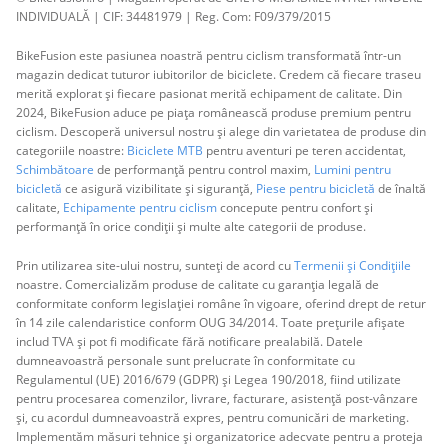
INDIVIDUALĂ | CIF: 34481979 | Reg. Com: F09/379/2015
BikeFusion este pasiunea noastră pentru ciclism transformată într-un
magazin dedicat tuturor iubitorilor de biciclete. Credem că fiecare traseu
merită explorat și fiecare pasionat merită echipament de calitate. Din
2024, BikeFusion aduce pe piața românească produse premium pentru
ciclism. Descoperă universul nostru și alege din varietatea de produse din
categoriile noastre:
Biciclete MTB
pentru aventuri pe teren accidentat,
Schimbătoare
de performanță pentru control maxim,
Lumini pentru
bicicletă
ce asigură vizibilitate și siguranță,
Piese pentru bicicletă
de înaltă
calitate,
Echipamente pentru ciclism
concepute pentru confort și
performanță în orice condiții și multe alte categorii de produse.
Prin utilizarea site-ului nostru, sunteți de acord cu
Termenii și Condițiile
noastre. Comercializăm produse de calitate cu garanția legală de
conformitate conform legislației române în vigoare, oferind drept de retur
în 14 zile calendaristice conform OUG 34/2014. Toate prețurile afișate
includ TVA și pot fi modificate fără notificare prealabilă. Datele
dumneavoastră personale sunt prelucrate în conformitate cu
Regulamentul (UE) 2016/679 (GDPR) și Legea 190/2018, fiind utilizate
pentru procesarea comenzilor, livrare, facturare, asistență post-vânzare
și, cu acordul dumneavoastră expres, pentru comunicări de marketing.
Implementăm măsuri tehnice și organizatorice adecvate pentru a proteja