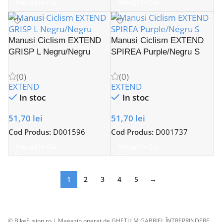
Adaugă În Coș
Adaugă În Coș
Manusi Ciclism EXTEND
Manusi Ciclism EXTEND
GRISP L Negru/Negru
SPIREA Purple/Negru S
(0)
(0)
EXTEND
EXTEND
In stoc
In stoc
51,70
lei
51,70
lei
Cod Produs:
D001596
Cod Produs:
D001737
Adaugă În Coș
Adaugă În Coș
1
2
3
4
5
→
© BikeFusion.ro | Magazin operat de GHETU M.GABRIEL ÎNTREPRINDERE