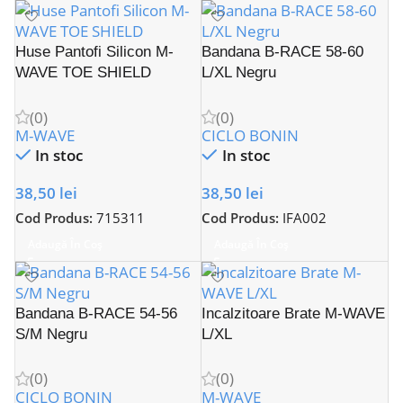
Huse Pantofi Silicon M-
Bandana B-RACE 58-60
WAVE TOE SHIELD
L/XL Negru
(0)
(0)
M-WAVE
CICLO BONIN
In stoc
In stoc
38,50
lei
38,50
lei
Cod Produs:
715311
Cod Produs:
IFA002
Adaugă În Coș
Adaugă În Coș
Bandana B-RACE 54-56
Incalzitoare Brate M-WAVE
S/M Negru
L/XL
(0)
(0)
CICLO BONIN
M-WAVE