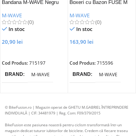
Bandana M-WAVE Negru
Boxeri cu Bazon FUSE M
M-WAVE
M-WAVE
(0)
(0)
In stoc
In stoc
20,90
lei
163,90
lei
Adaugă În Coș
Adaugă În Coș
Cod Produs:
715197
Cod Produs:
715596
M-WAVE
M-WAVE
BRAND
BRAND
© BikeFusion.ro | Magazin operat de GHETU M.GABRIEL ÎNTREPRINDERE
INDIVIDUALĂ | CIF: 34481979 | Reg. Com: F09/379/2015
BikeFusion este pasiunea noastră pentru ciclism transformată într-un
magazin dedicat tuturor iubitorilor de biciclete. Credem că fiecare traseu