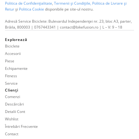
Politica de Confidențialitate
,
Termenii și Condițiile,
Politica de Livrare și
Retur
și
Politica Cookie
disponibile pe site-ul nostru.
Adresă Service Biciclete: Bulevardul Independenței nr. 23, bloc A3, parter,
Brăila, 800003 | 0767443341 | contact@bikefusion.ro | L – V: 9 – 18
Explorează
Biciclete
Accesorii
Piese
Echipamente
Fitness
Service
Clienți
Comenzi
Descărcări
Detalii Cont
Wishlist
Întrebări Frecvente
Contact