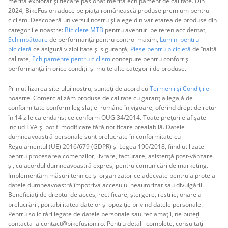
merită explorat și fiecare pasionat merită echipament de calitate. Din
2024, BikeFusion aduce pe piața românească produse premium pentru
ciclism. Descoperă universul nostru și alege din varietatea de produse din
categoriile noastre:
Biciclete MTB
pentru aventuri pe teren accidentat,
Schimbătoare
de performanță pentru control maxim,
Lumini pentru
bicicletă
ce asigură vizibilitate și siguranță,
Piese pentru bicicletă
de înaltă
calitate,
Echipamente pentru ciclism
concepute pentru confort și
performanță în orice condiții și multe alte categorii de produse.
Prin utilizarea site-ului nostru, sunteți de acord cu
Termenii și Condițiile
noastre. Comercializăm produse de calitate cu garanția legală de
conformitate conform legislației române în vigoare, oferind drept de retur
în 14 zile calendaristice conform OUG 34/2014. Toate prețurile afișate
includ TVA și pot fi modificate fără notificare prealabilă. Datele
dumneavoastră personale sunt prelucrate în conformitate cu
Regulamentul (UE) 2016/679 (GDPR) și Legea 190/2018, fiind utilizate
pentru procesarea comenzilor, livrare, facturare, asistență post-vânzare
și, cu acordul dumneavoastră expres, pentru comunicări de marketing.
Implementăm măsuri tehnice și organizatorice adecvate pentru a proteja
datele dumneavoastră împotriva accesului neautorizat sau divulgării.
Beneficiați de dreptul de acces, rectificare, ștergere, restricționare a
prelucrării, portabilitatea datelor și opoziție privind datele personale.
Pentru solicitări legate de datele personale sau reclamații, ne puteți
contacta la contact@bikefusion.ro. Pentru detalii complete, consultați