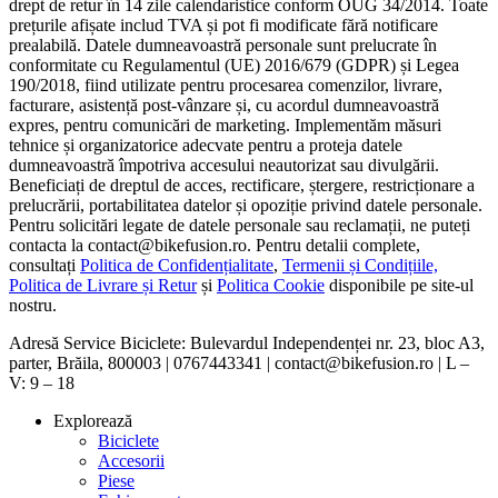
drept de retur în 14 zile calendaristice conform OUG 34/2014. Toate
prețurile afișate includ TVA și pot fi modificate fără notificare
prealabilă. Datele dumneavoastră personale sunt prelucrate în
conformitate cu Regulamentul (UE) 2016/679 (GDPR) și Legea
190/2018, fiind utilizate pentru procesarea comenzilor, livrare,
facturare, asistență post-vânzare și, cu acordul dumneavoastră
expres, pentru comunicări de marketing. Implementăm măsuri
tehnice și organizatorice adecvate pentru a proteja datele
dumneavoastră împotriva accesului neautorizat sau divulgării.
Beneficiați de dreptul de acces, rectificare, ștergere, restricționare a
prelucrării, portabilitatea datelor și opoziție privind datele personale.
Pentru solicitări legate de datele personale sau reclamații, ne puteți
contacta la contact@bikefusion.ro. Pentru detalii complete,
consultați
Politica de Confidențialitate
,
Termenii și Condițiile,
Politica de Livrare și Retur
și
Politica Cookie
disponibile pe site-ul
nostru.
Adresă Service Biciclete: Bulevardul Independenței nr. 23, bloc A3,
parter, Brăila, 800003 | 0767443341 | contact@bikefusion.ro | L –
V: 9 – 18
Explorează
Biciclete
Accesorii
Piese