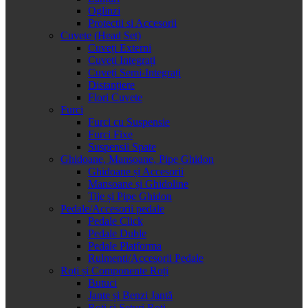
Oglinzi
Protectii si Accesorii
Cuvete (Head Set)
Cuveți Externi
Cuveți Integrați
Cuveți Semi-Integrați
Distanțiere
Flori Cuvete
Furci
Furci cu Suspensie
Furci Fixe
Suspensii Spate
Ghidoane, Mansoane, Pipe Ghidon
Ghidoane și Accesorii
Mansoane și Ghidoline
Tije și Pipe Ghidon
Pedale/Accesorii pedale
Pedale Click
Pedale Duble
Pedale Platforma
Rulmenti/Accesorii Pedale
Roți și Componente Roți
Butuci
Jante și Benzi Jantă
Roți și Seturi Roți