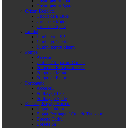
Coșuri pentru Față
Coșuri pentru Spate
Cricuri Bicicletă
Cricuri de E-Bike
Cricuri de Mijloc
Cricuri de Spate
Lumini
Lumini cu USB
Lumini pe baterie
Lumini pentru dinam
Pompe
Accesorii
Cartușe / Suporturi Cartușe
Pompe de Furcă / Tubeless
Pompe de Mână
Pompe de Picior
Portbagaje
Accesorii
Portbagaje Față
Portbagaje Spate
Rucsaci, Bagaje, Borsete
Bagaje Ghidon
Bagaje Portbagaj / Cutii de Transport
Borsete Cadru
Borsete Șa