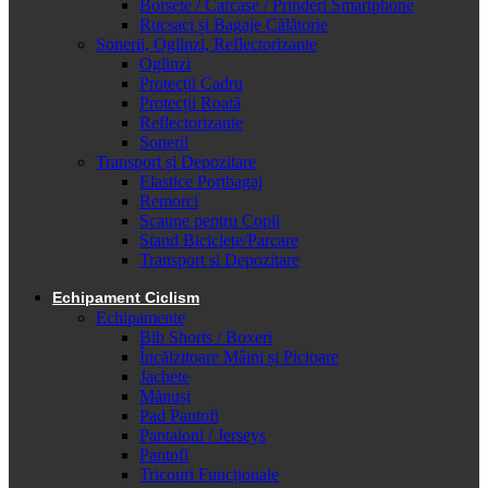
Borsete / Carcase / Prinderi Smartphone
Rucsaci și Bagaje Călătorie
Sonerii, Oglinzi, Reflectorizante
Oglinzi
Protecții Cadru
Protecții Roată
Reflectorizante
Sonerii
Transport și Depozitare
Elastice Portbagaj
Remorci
Scaune pentru Copii
Stand Biciclete/Parcare
Transport si Depozitare
Echipament Ciclism
Echipamente
Bib Shorts / Boxeri
Încălzitoare Mâini și Picioare
Jachete
Mănuși
Pad Pantofi
Pantaloni / Jerseys
Pantofi
Tricouri Funcționale