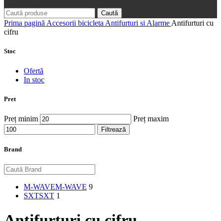
Caută
Prima pagină
Accesorii bicicleta
Antifurturi si Alarme
Antifurturi cu
cifru
Stoc
Ofertă
In stoc
Pret
Preț minim
Preț maxim
Filtrează
Brand
M-WAVE
M-WAVE
9
SXT
SXT
1
Antifurturi cu cifru