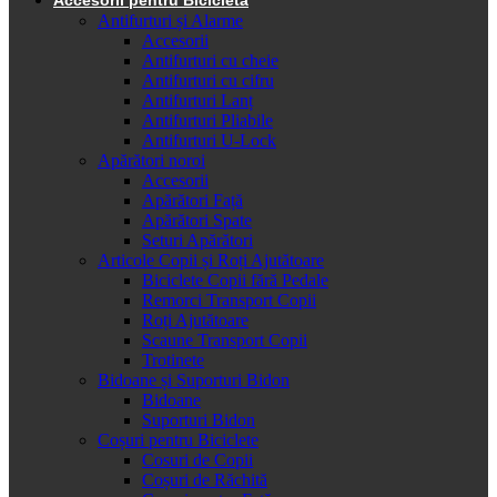
Antifurturi și Alarme
Accesorii
Antifurturi cu cheie
Antifurturi cu cifru
Antifurturi Lanț
Antifurturi Pliabile
Antifurturi U-Lock
Apărători noroi
Accesorii
Apărători Față
Apărători Spate
Seturi Apărători
Articole Copii și Roți Ajutătoare
Biciclete Copii fără Pedale
Remorci Transport Copii
Roți Ajutătoare
Scaune Transport Copii
Trotinete
Bidoane și Suporturi Bidon
Bidoane
Suporturi Bidon
Coșuri pentru Biciclete
Cosuri de Copii
Coșuri de Răchită