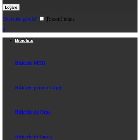
Logare
Ți-ai uitat parola?
Ține-mă minte
0
Biciclete
Biciclete MTB
Biciclete pentru Copii
Biciclete de Oras
Biciclete de Sosea