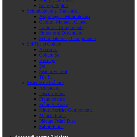
Spițe și Nipluri
Schimbătoare și Transmisii
Angrenaje și Monoblocuri
Cabluri, Mantale, Capete
Lanțuri și Componente
Pinioane și Distanțiere
Schimbătoare și Componente
Șei/Tije și Coliere
Accesorii
Coliere Șa
Huse Șa
Șei
Sistem VeloFit
Tije Șa
Sisteme de Frânare
Adaptoare
Discuri Frână
Frâne pe disc
Frâne V-Brake
Kituri Aerisire/Componente
Manete Frână
Plăcuțe Frână Disc
Saboti Frână
Accesorii pentru Bicicleta