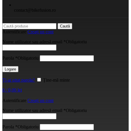
contact@bikefusion.ro
Caută
Autentificare
Creați un cont
Nume utilizator sau adresă email
*
Obligatoriu
Parola
*
Obligatoriu
Logare
Ți-ai uitat parola?
Ține-mă minte
0
/
0,00
lei
Autentificare
Creați un cont
Nume utilizator sau adresă email
*
Obligatoriu
Parola
*
Obligatoriu