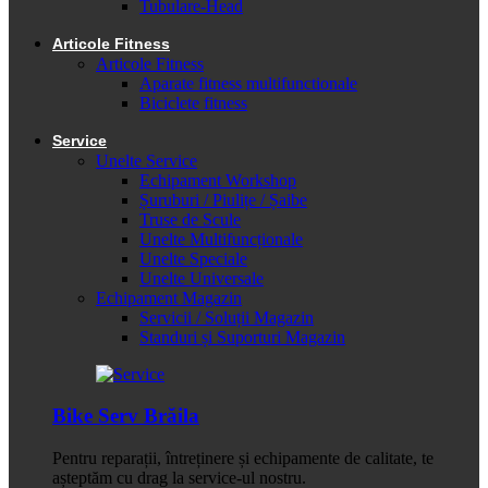
Tubulare-Head
Articole Fitness
Articole Fitness
Aparate fitness multifunctionale
Biciclete fitness
Service
Unelte Service
Echipament Workshop
Șuruburi / Piulițe / Șaibe
Truse de Scule
Unelte Multifuncționale
Unelte Speciale
Unelte Universale
Echipament Magazin
Servicii / Soluții Magazin
Standuri și Suporturi Magazin
Bike Serv Brăila
Pentru reparații, întreținere și echipamente de calitate, te
așteptăm cu drag la service-ul nostru.