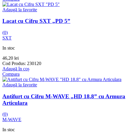
Adaugă la favorite
Lacat cu Cifru SXT „PD 5”
(0)
SXT
In stoc
46,20
lei
Cod Produs:
230120
Adaugă în coș
Compara
Adaugă la favorite
Antifurt cu Cifru M-WAVE „HD 18.8” cu Armura
Articulara
(0)
M-WAVE
In stoc