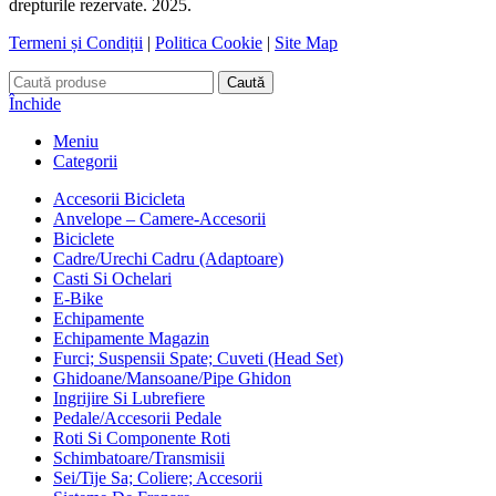
drepturile rezervate. 2025.
Termeni și Condiții
|
Politica Cookie
|
Site Map
Caută
Închide
Meniu
Categorii
Accesorii Bicicleta
Anvelope – Camere-Accesorii
Biciclete
Cadre/Urechi Cadru (Adaptoare)
Casti Si Ochelari
E-Bike
Echipamente
Echipamente Magazin
Furci; Suspensii Spate; Cuveti (Head Set)
Ghidoane/Mansoane/Pipe Ghidon
Ingrijire Si Lubrefiere
Pedale/Accesorii Pedale
Roti Si Componente Roti
Schimbatoare/Transmisii
Sei/Tije Sa; Coliere; Accesorii