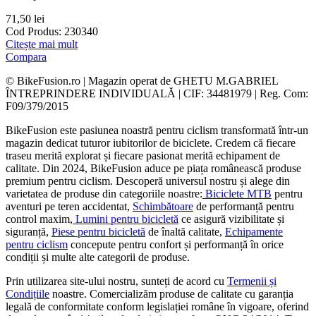
71,50
lei
Cod Produs:
230340
Citește mai mult
Compara
© BikeFusion.ro | Magazin operat de GHETU M.GABRIEL
ÎNTREPRINDERE INDIVIDUALĂ | CIF: 34481979 | Reg. Com:
F09/379/2015
BikeFusion este pasiunea noastră pentru ciclism transformată într-un
magazin dedicat tuturor iubitorilor de biciclete. Credem că fiecare
traseu merită explorat și fiecare pasionat merită echipament de
calitate. Din 2024, BikeFusion aduce pe piața românească produse
premium pentru ciclism. Descoperă universul nostru și alege din
varietatea de produse din categoriile noastre:
Biciclete MTB
pentru
aventuri pe teren accidentat,
Schimbătoare
de performanță pentru
control maxim,
Lumini pentru bicicletă
ce asigură vizibilitate și
siguranță,
Piese pentru bicicletă
de înaltă calitate,
Echipamente
pentru ciclism
concepute pentru confort și performanță în orice
condiții și multe alte categorii de produse.
Prin utilizarea site-ului nostru, sunteți de acord cu
Termenii și
Condițiile
noastre. Comercializăm produse de calitate cu garanția
legală de conformitate conform legislației române în vigoare, oferind