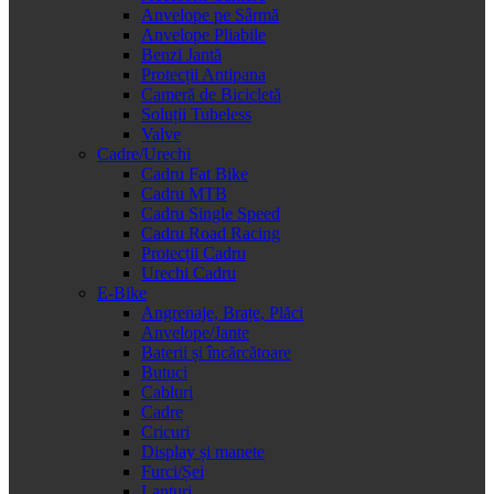
Anvelope pe Sârmă
Anvelope Pliabile
Benzi Jantă
Protecții Antipana
Cameră de Bicicletă
Soluții Tubeless
Valve
Cadre/Urechi
Cadru Fat Bike
Cadru MTB
Cadru Single Speed
Cadru Road Racing
Protecții Cadru
Urechi Cadru
E-Bike
Angrenaje, Brațe, Plăci
Anvelope/Jante
Baterii și încărcătoare
Butuci
Cabluri
Cadre
Cricuri
Display și manete
Furci/Șei
Lanțuri