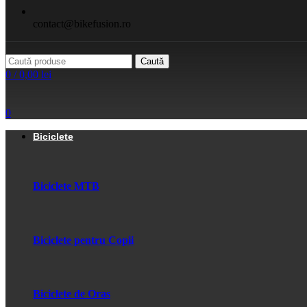
contact@bikefusion.ro
Caută
0
/
0,00
lei
0
Biciclete
Biciclete MTB
Biciclete pentru Copii
Biciclete de Oras