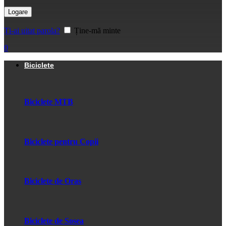
Logare
Ți-ai uitat parola?
Ține-mă minte
0
Biciclete
Biciclete MTB
Biciclete pentru Copii
Biciclete de Oras
Biciclete de Sosea