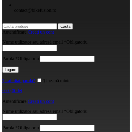
contact@bikefusion.ro
Caută
Autentificare
Creați un cont
Nume utilizator sau adresă email
*
Obligatoriu
Parola
*
Obligatoriu
Logare
Ți-ai uitat parola?
Ține-mă minte
0
/
0,00
lei
Autentificare
Creați un cont
Nume utilizator sau adresă email
*
Obligatoriu
Parola
*
Obligatoriu