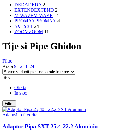
DEDA
DEDA
2
EXTEND
EXTEND
2
M-WAVE
M-WAVE
14
PROMAX
PROMAX
4
SXT
SXT
24
ZOOM
ZOOM
11
Tije si Pipe Ghidon
Filtre
Arată
9
12
18
24
Stoc
Ofertă
In stoc
Filtru
Adaugă la favorite
Adaptor Pipa SXT 25.4-22.2 Aluminiu