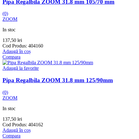
Pipa Regalbila ZOOM 31.8 mm 105/70 mm
(0)
ZOOM
In stoc
137,50
lei
Cod Produs:
404160
Adaugă în coș
Compara
Adaugă la favorite
Pipa Regalbila ZOOM 31.8 mm 125/90mm
(0)
ZOOM
In stoc
137,50
lei
Cod Produs:
404162
Adaugă în coș
Compara