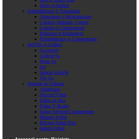
Spițe și Nipluri
Schimbătoare și Transmisii
Angrenaje și Monoblocuri
Cabluri, Mantale, Capete
Lanțuri și Componente
Pinioane și Distanțiere
Schimbătoare și Componente
Șei/Tije și Coliere
Accesorii
Coliere Șa
Huse Șa
Șei
Sistem VeloFit
Tije Șa
Sisteme de Frânare
Adaptoare
Discuri Frână
Frâne pe disc
Frâne V-Brake
Kituri Aerisire/Componente
Manete Frână
Plăcuțe Frână Disc
Saboti Frână
Accesorii pentru Bicicleta