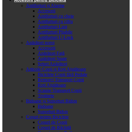
Antifurturi și Alarme
Accesorii
Antifurturi cu cheie
Antifurturi cu cifru
Antifurturi Lanț
Antifurturi Pliabile
Antifurturi U-Lock
Apărători noroi
Accesorii
Apărători Față
Apărători Spate
Seturi Apărători
Articole Copii și Roți Ajutătoare
Biciclete Copii fără Pedale
Remorci Transport Copii
Roți Ajutătoare
Scaune Transport Copii
Trotinete
Bidoane și Suporturi Bidon
Bidoane
Suporturi Bidon
Coșuri pentru Biciclete
Cosuri de Copii
Coșuri de Răchită