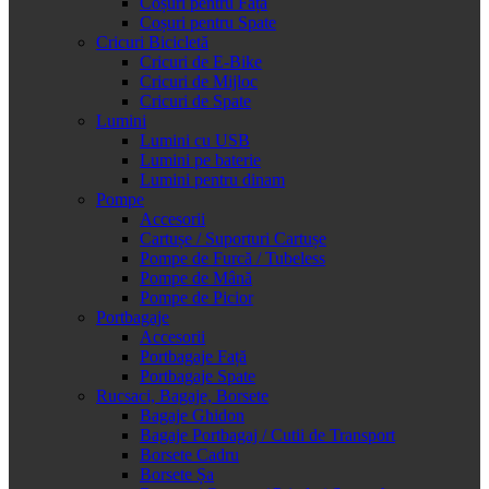
Coșuri pentru Față
Coșuri pentru Spate
Cricuri Bicicletă
Cricuri de E-Bike
Cricuri de Mijloc
Cricuri de Spate
Lumini
Lumini cu USB
Lumini pe baterie
Lumini pentru dinam
Pompe
Accesorii
Cartușe / Suporturi Cartușe
Pompe de Furcă / Tubeless
Pompe de Mână
Pompe de Picior
Portbagaje
Accesorii
Portbagaje Față
Portbagaje Spate
Rucsaci, Bagaje, Borsete
Bagaje Ghidon
Bagaje Portbagaj / Cutii de Transport
Borsete Cadru
Borsete Șa