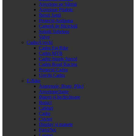
Anvelope pe Sârmă
Anvelope Pliabile
Benzi Jantă
Protecții Antipana
Cameră de Bicicletă
Soluții Tubeless
Valve
Cadre/Urechi
Cadru Fat Bike
Cadru MTB
Cadru Single Speed
Cadru Road Racing
Protecții Cadru
Urechi Cadru
E-Bike
Angrenaje, Brațe, Plăci
Anvelope/Jante
Baterii și încărcătoare
Butuci
Cabluri
Cadre
Cricuri
Display și manete
Furci/Șei
Lanțuri