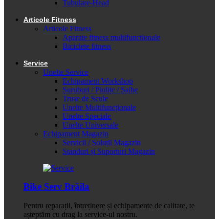
Tubulare-Head
Articole Fitness
Articole Fitness
Aparate fitness multifunctionale
Biciclete fitness
Service
Unelte Service
Echipament Workshop
Șuruburi / Piulițe / Șaibe
Truse de Scule
Unelte Multifuncționale
Unelte Speciale
Unelte Universale
Echipament Magazin
Servicii / Soluții Magazin
Standuri și Suporturi Magazin
Bike Serv Brăila
Pentru reparații, întreținere și echipamente de calitate, te
așteptăm cu drag la service-ul nostru.