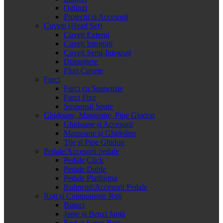
Oglinzi
Protectii si Accesorii
Cuvete (Head Set)
Cuveți Externi
Cuveți Integrați
Cuveți Semi-Integrați
Distanțiere
Flori Cuvete
Furci
Furci cu Suspensie
Furci Fixe
Suspensii Spate
Ghidoane, Mansoane, Pipe Ghidon
Ghidoane și Accesorii
Mansoane și Ghidoline
Tije și Pipe Ghidon
Pedale/Accesorii pedale
Pedale Click
Pedale Duble
Pedale Platforma
Rulmenti/Accesorii Pedale
Roți și Componente Roți
Butuci
Jante și Benzi Jantă
Roți și Seturi Roți