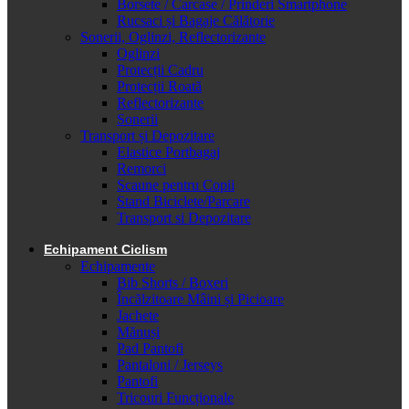
Borsete / Carcase / Prinderi Smartphone
Rucsaci și Bagaje Călătorie
Sonerii, Oglinzi, Reflectorizante
Oglinzi
Protecții Cadru
Protecții Roată
Reflectorizante
Sonerii
Transport și Depozitare
Elastice Portbagaj
Remorci
Scaune pentru Copii
Stand Biciclete/Parcare
Transport si Depozitare
Echipament Ciclism
Echipamente
Bib Shorts / Boxeri
Încălzitoare Mâini și Picioare
Jachete
Mănuși
Pad Pantofi
Pantaloni / Jerseys
Pantofi
Tricouri Funcționale