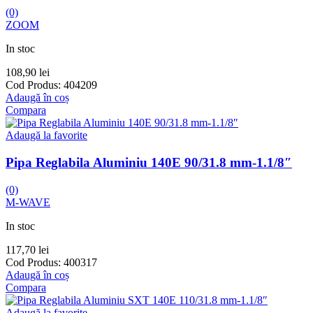
(0)
ZOOM
In stoc
108,90
lei
Cod Produs:
404209
Adaugă în coș
Compara
Adaugă la favorite
Pipa Reglabila Aluminiu 140E 90/31.8 mm-1.1/8″
(0)
M-WAVE
In stoc
117,70
lei
Cod Produs:
400317
Adaugă în coș
Compara
Adaugă la favorite