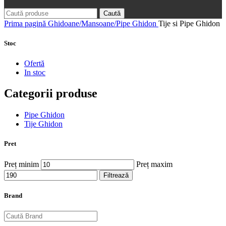
Caută
Prima pagină
Ghidoane/Mansoane/Pipe Ghidon
Tije si Pipe Ghidon
Stoc
Ofertă
In stoc
Categorii produse
Pipe Ghidon
Tije Ghidon
Pret
Preț minim
Preț maxim
Filtrează
Brand