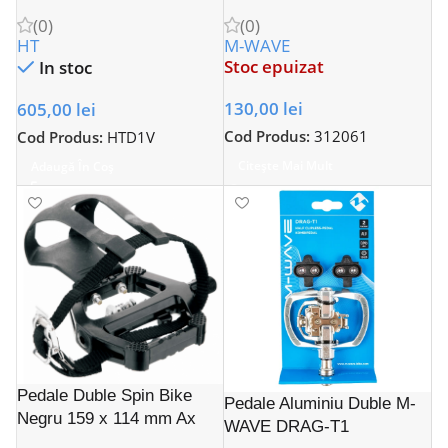
(0)
(0)
HT
M-WAVE
Stoc epuizat
In stoc
130,00
lei
605,00
lei
Cod Produs:
312061
Cod Produs:
HTD1V
Citește Mai Mult
Adaugă În Coș
Pedale Duble Spin Bike
Pedale Aluminiu Duble M-
Negru 159 x 114 mm Ax
WAVE DRAG-T1
9/16″