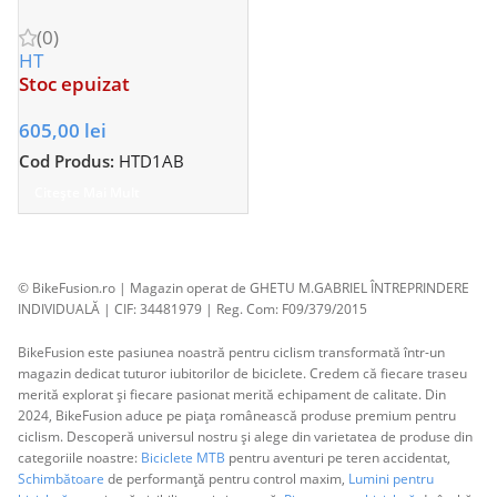
(0)
HT
Stoc epuizat
605,00
lei
Cod Produs:
HTD1AB
Citește Mai Mult
© BikeFusion.ro | Magazin operat de GHETU M.GABRIEL ÎNTREPRINDERE
INDIVIDUALĂ | CIF: 34481979 | Reg. Com: F09/379/2015
BikeFusion este pasiunea noastră pentru ciclism transformată într-un
magazin dedicat tuturor iubitorilor de biciclete. Credem că fiecare traseu
merită explorat și fiecare pasionat merită echipament de calitate. Din
2024, BikeFusion aduce pe piața românească produse premium pentru
ciclism. Descoperă universul nostru și alege din varietatea de produse din
categoriile noastre:
Biciclete MTB
pentru aventuri pe teren accidentat,
Schimbătoare
de performanță pentru control maxim,
Lumini pentru