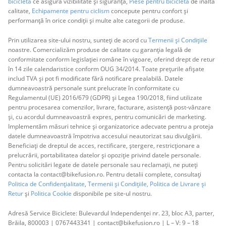
bicicletă
ce asigură vizibilitate și siguranță,
Piese pentru bicicletă
de înaltă
calitate,
Echipamente pentru ciclism
concepute pentru confort și
performanță în orice condiții și multe alte categorii de produse.
Prin utilizarea site-ului nostru, sunteți de acord cu
Termenii și Condițiile
noastre. Comercializăm produse de calitate cu garanția legală de
conformitate conform legislației române în vigoare, oferind drept de retur
în 14 zile calendaristice conform OUG 34/2014. Toate prețurile afișate
includ TVA și pot fi modificate fără notificare prealabilă. Datele
dumneavoastră personale sunt prelucrate în conformitate cu
Regulamentul (UE) 2016/679 (GDPR) și Legea 190/2018, fiind utilizate
pentru procesarea comenzilor, livrare, facturare, asistență post-vânzare
și, cu acordul dumneavoastră expres, pentru comunicări de marketing.
Implementăm măsuri tehnice și organizatorice adecvate pentru a proteja
datele dumneavoastră împotriva accesului neautorizat sau divulgării.
Beneficiați de dreptul de acces, rectificare, ștergere, restricționare a
prelucrării, portabilitatea datelor și opoziție privind datele personale.
Pentru solicitări legate de datele personale sau reclamații, ne puteți
contacta la contact@bikefusion.ro. Pentru detalii complete, consultați
Politica de Confidențialitate
,
Termenii și Condițiile,
Politica de Livrare și
Retur
și
Politica Cookie
disponibile pe site-ul nostru.
Adresă Service Biciclete: Bulevardul Independenței nr. 23, bloc A3, parter,
Brăila, 800003 | 0767443341 | contact@bikefusion.ro | L – V: 9 – 18