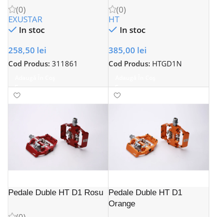
(0)
(0)
EXUSTAR
HT
In stoc
In stoc
258,50
lei
385,00
lei
Cod Produs:
311861
Cod Produs:
HTGD1N
Adaugă În Coș
Adaugă În Coș
Pedale Duble HT D1 Rosu
Pedale Duble HT D1
Orange
(0)