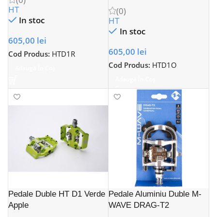
HT
(0)
In stoc
HT
In stoc
605,00
lei
605,00
lei
Cod Produs:
HTD1R
Cod Produs:
HTD1O
Adaugă În Coș
Adaugă În Coș
Pedale Duble HT D1 Verde
Pedale Aluminiu Duble M-
Apple
WAVE DRAG-T2