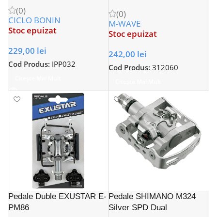
(0)
(0)
CICLO BONIN
M-WAVE
Stoc epuizat
Stoc epuizat
229,00
lei
242,00
lei
Cod Produs:
IPP032
Cod Produs:
312060
Citește Mai Mult
Citește Mai Mult
Pedale Duble EXUSTAR E-
Pedale SHIMANO M324
PM86
Silver SPD Dual