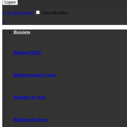
Logare
Ți-ai uitat parola?
Ține-mă minte
0
Biciclete
Biciclete MTB
Biciclete pentru Copii
Biciclete de Oras
Biciclete de Sosea