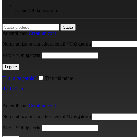
contact@bikefusion.ro
Caută
Autentificare
Creați un cont
Nume utilizator sau adresă email
*
Obligatoriu
Parola
*
Obligatoriu
Logare
Ți-ai uitat parola?
Ține-mă minte
0
/
0,00
lei
Autentificare
Creați un cont
Nume utilizator sau adresă email
*
Obligatoriu
Parola
*
Obligatoriu