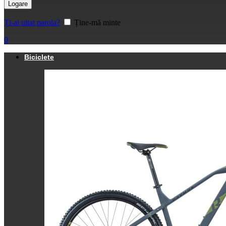
Logare
Ți-ai uitat parola?
Ține-mă minte
0
Biciclete