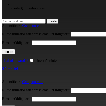
contact@bikefusion.ro
Caută
Autentificare
Creați un cont
Nume utilizator sau adresă email
*
Obligatoriu
Parola
*
Obligatoriu
Logare
Ți-ai uitat parola?
Ține-mă minte
0
/
0,00
lei
Autentificare
Creați un cont
Nume utilizator sau adresă email
*
Obligatoriu
Parola
*
Obligatoriu