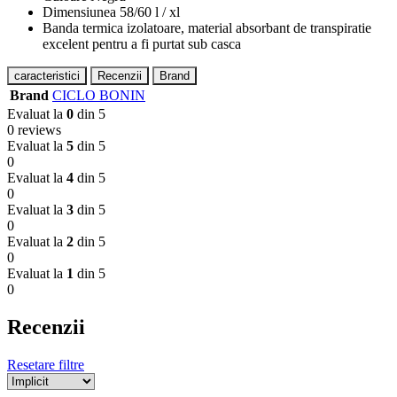
Dimensiunea 58/60 l / xl
Banda termica izolatoare, material absorbant de transpiratie
excelent pentru a fi purtat sub casca
caracteristici
Recenzii
Brand
Brand
CICLO BONIN
Evaluat la
0
din 5
0 reviews
Evaluat la
5
din 5
0
Evaluat la
4
din 5
0
Evaluat la
3
din 5
0
Evaluat la
2
din 5
0
Evaluat la
1
din 5
0
Recenzii
Resetare filtre