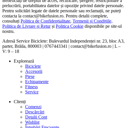
Beneficiați de dreptul de acces, rectificare, ștergere, restricționare a
prelucrării, portabilitatea datelor și opoziție privind datele personale.
Pentru solicitări legate de datele personale sau reclamații, ne puteți
contacta la contact@bikefusion.ro. Pentru detalii complete,
consultați
Politica de Confidențialitate
,
Termenii și Condițiile,
Politica de Livrare și Retur
și
Politica Cookie
disponibile pe site-ul
nostru.
Adresă Service Biciclete: Bulevardul Independenței nr. 23, bloc A3,
parter, Brăila, 800003 | 0767443341 | contact@bikefusion.ro | L –
V: 9 – 18
Explorează
Biciclete
Accesorii
Piese
Echipamente
Fitness
Service
Clienți
Comenzi
Descărcări
Detalii Cont
Wishlist
Întrebări Frecvente