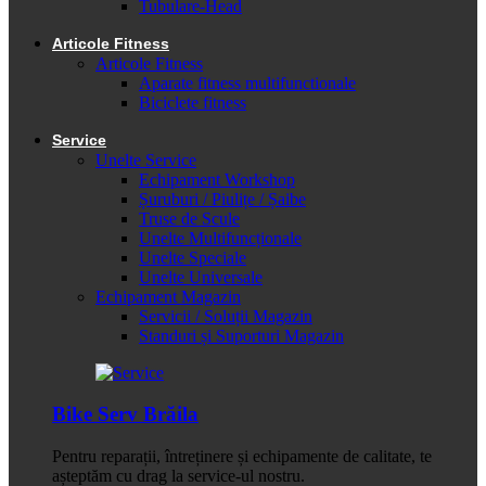
Tubulare-Head
Articole Fitness
Articole Fitness
Aparate fitness multifunctionale
Biciclete fitness
Service
Unelte Service
Echipament Workshop
Șuruburi / Piulițe / Șaibe
Truse de Scule
Unelte Multifuncționale
Unelte Speciale
Unelte Universale
Echipament Magazin
Servicii / Soluții Magazin
Standuri și Suporturi Magazin
Bike Serv Brăila
Pentru reparații, întreținere și echipamente de calitate, te
așteptăm cu drag la service-ul nostru.