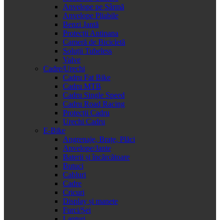
Anvelope pe Sârmă
Anvelope Pliabile
Benzi Jantă
Protecții Antipana
Cameră de Bicicletă
Soluții Tubeless
Valve
Cadre/Urechi
Cadru Fat Bike
Cadru MTB
Cadru Single Speed
Cadru Road Racing
Protecții Cadru
Urechi Cadru
E-Bike
Angrenaje, Brațe, Plăci
Anvelope/Jante
Baterii și încărcătoare
Butuci
Cabluri
Cadre
Cricuri
Display și manete
Furci/Șei
Lanțuri