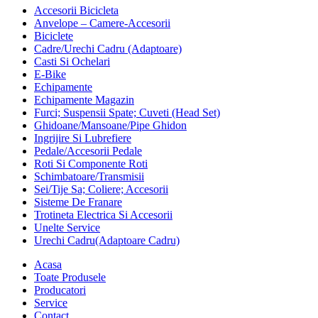
Accesorii Bicicleta
Anvelope – Camere-Accesorii
Biciclete
Cadre/Urechi Cadru (Adaptoare)
Casti Si Ochelari
E-Bike
Echipamente
Echipamente Magazin
Furci; Suspensii Spate; Cuveti (Head Set)
Ghidoane/Mansoane/Pipe Ghidon
Ingrijire Si Lubrefiere
Pedale/Accesorii Pedale
Roti Si Componente Roti
Schimbatoare/Transmisii
Sei/Tije Sa; Coliere; Accesorii
Sisteme De Franare
Trotineta Electrica Si Accesorii
Unelte Service
Urechi Cadru(Adaptoare Cadru)
Acasa
Toate Produsele
Producatori
Service
Contact