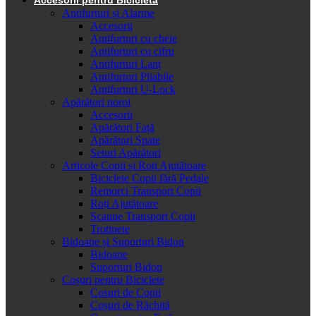
Antifurturi și Alarme
Accesorii
Antifurturi cu cheie
Antifurturi cu cifru
Antifurturi Lanț
Antifurturi Pliabile
Antifurturi U-Lock
Apărători noroi
Accesorii
Apărători Față
Apărători Spate
Seturi Apărători
Articole Copii și Roți Ajutătoare
Biciclete Copii fără Pedale
Remorci Transport Copii
Roți Ajutătoare
Scaune Transport Copii
Trotinete
Bidoane și Suporturi Bidon
Bidoane
Suporturi Bidon
Coșuri pentru Biciclete
Cosuri de Copii
Coșuri de Răchită