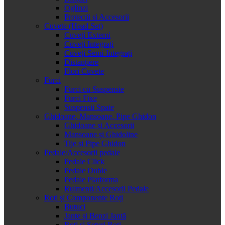
Oglinzi
Protectii si Accesorii
Cuvete (Head Set)
Cuveți Externi
Cuveți Integrați
Cuveți Semi-Integrați
Distanțiere
Flori Cuvete
Furci
Furci cu Suspensie
Furci Fixe
Suspensii Spate
Ghidoane, Mansoane, Pipe Ghidon
Ghidoane și Accesorii
Mansoane și Ghidoline
Tije și Pipe Ghidon
Pedale/Accesorii pedale
Pedale Click
Pedale Duble
Pedale Platforma
Rulmenti/Accesorii Pedale
Roți și Componente Roți
Butuci
Jante și Benzi Jantă
Roți și Seturi Roți