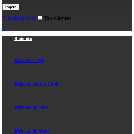
Logare
Ți-ai uitat parola?
Ține-mă minte
0
Biciclete
Biciclete MTB
Biciclete pentru Copii
Biciclete de Oras
Biciclete de Sosea