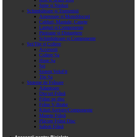
Spițe și Nipluri
Schimbătoare și Transmisii
Angrenaje și Monoblocuri
Cabluri, Mantale, Capete
Lanțuri și Componente
Pinioane și Distanțiere
Schimbătoare și Componente
Șei/Tije și Coliere
Accesorii
Coliere Șa
Huse Șa
Șei
Sistem VeloFit
Tije Șa
Sisteme de Frânare
Adaptoare
Discuri Frână
Frâne pe disc
Frâne V-Brake
Kituri Aerisire/Componente
Manete Frână
Plăcuțe Frână Disc
Saboti Frână
Accesorii pentru Bicicleta