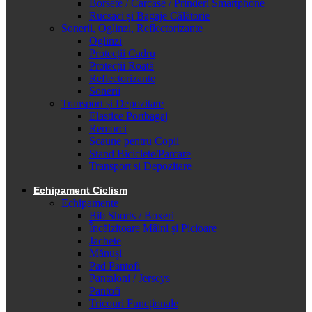
Borsete / Carcase / Prinderi Smartphone
Rucsaci și Bagaje Călătorie
Sonerii, Oglinzi, Reflectorizante
Oglinzi
Protecții Cadru
Protecții Roată
Reflectorizante
Sonerii
Transport și Depozitare
Elastice Portbagaj
Remorci
Scaune pentru Copii
Stand Biciclete/Parcare
Transport si Depozitare
Echipament Ciclism
Echipamente
Bib Shorts / Boxeri
Încălzitoare Mâini și Picioare
Jachete
Mănuși
Pad Pantofi
Pantaloni / Jerseys
Pantofi
Tricouri Funcționale