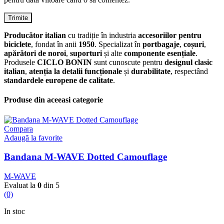
Producător italian
cu tradiție în industria
accesoriilor pentru
biciclete
, fondat în anii
1950
. Specializat în
portbagaje
,
coșuri
,
apărători de noroi
,
suporturi
și alte
componente esențiale
.
Produsele
CICLO BONIN
sunt cunoscute pentru
designul clasic
italian
,
atenția la detalii funcționale
și
durabilitate
, respectând
standardele europene de calitate
.
Produse din aceeasi categorie
Compara
Adaugă la favorite
Bandana M-WAVE Dotted Camouflage
M-WAVE
Evaluat la
0
din 5
(0)
In stoc