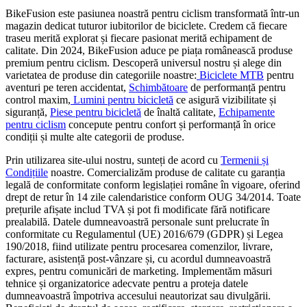
BikeFusion este pasiunea noastră pentru ciclism transformată într-un
magazin dedicat tuturor iubitorilor de biciclete. Credem că fiecare
traseu merită explorat și fiecare pasionat merită echipament de
calitate. Din 2024, BikeFusion aduce pe piața românească produse
premium pentru ciclism. Descoperă universul nostru și alege din
varietatea de produse din categoriile noastre:
Biciclete MTB
pentru
aventuri pe teren accidentat,
Schimbătoare
de performanță pentru
control maxim,
Lumini pentru bicicletă
ce asigură vizibilitate și
siguranță,
Piese pentru bicicletă
de înaltă calitate,
Echipamente
pentru ciclism
concepute pentru confort și performanță în orice
condiții și multe alte categorii de produse.
Prin utilizarea site-ului nostru, sunteți de acord cu
Termenii și
Condițiile
noastre. Comercializăm produse de calitate cu garanția
legală de conformitate conform legislației române în vigoare, oferind
drept de retur în 14 zile calendaristice conform OUG 34/2014. Toate
prețurile afișate includ TVA și pot fi modificate fără notificare
prealabilă. Datele dumneavoastră personale sunt prelucrate în
conformitate cu Regulamentul (UE) 2016/679 (GDPR) și Legea
190/2018, fiind utilizate pentru procesarea comenzilor, livrare,
facturare, asistență post-vânzare și, cu acordul dumneavoastră
expres, pentru comunicări de marketing. Implementăm măsuri
tehnice și organizatorice adecvate pentru a proteja datele
dumneavoastră împotriva accesului neautorizat sau divulgării.