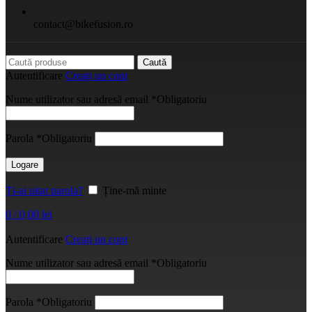
contact@bikefusion.ro
Caută
Autentificare
Creați un cont
Nume utilizator sau adresă email
*
Obligatoriu
Parola
*
Obligatoriu
Logare
Ți-ai uitat parola?
Ține-mă minte
0
/
0,00
lei
Autentificare
Creați un cont
Nume utilizator sau adresă email
*
Obligatoriu
Parola
*
Obligatoriu