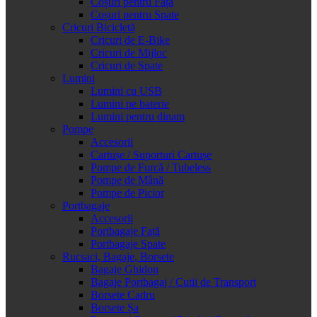
Coșuri pentru Față
Coșuri pentru Spate
Cricuri Bicicletă
Cricuri de E-Bike
Cricuri de Mijloc
Cricuri de Spate
Lumini
Lumini cu USB
Lumini pe baterie
Lumini pentru dinam
Pompe
Accesorii
Cartușe / Suporturi Cartușe
Pompe de Furcă / Tubeless
Pompe de Mână
Pompe de Picior
Portbagaje
Accesorii
Portbagaje Față
Portbagaje Spate
Rucsaci, Bagaje, Borsete
Bagaje Ghidon
Bagaje Portbagaj / Cutii de Transport
Borsete Cadru
Borsete Șa