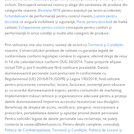
ciclism. Descoperă universul nostru și alege din varietatea de produse din
categoriile noastre:
Biciclete MTB
pentru aventuri pe teren accidentat,
Schimbătoare
de performanță pentru control maxim,
Lumini pentru
bicicletă
ce asigură vizibilitate și siguranță,
Piese pentru bicicletă
de înaltă
calitate,
Echipamente pentru ciclism
concepute pentru confort și
performanță în orice condiții și multe alte categorii de produse.
Prin utilizarea site-ului nostru, sunteți de acord cu
Termenii și Condițiile
noastre. Comercializăm produse de calitate cu garanția legală de
conformitate conform legislației române în vigoare, oferind drept de retur
în 14 zile calendaristice conform OUG 34/2014. Toate prețurile afișate
includ TVA și pot fi modificate fără notificare prealabilă. Datele
dumneavoastră personale sunt prelucrate în conformitate cu
Regulamentul (UE) 2016/679 (GDPR) și Legea 190/2018, fiind utilizate
pentru procesarea comenzilor, livrare, facturare, asistență post-vânzare
și, cu acordul dumneavoastră expres, pentru comunicări de marketing.
Implementăm măsuri tehnice și organizatorice adecvate pentru a proteja
datele dumneavoastră împotriva accesului neautorizat sau divulgării.
Beneficiați de dreptul de acces, rectificare, ștergere, restricționare a
prelucrării, portabilitatea datelor și opoziție privind datele personale.
Pentru solicitări legate de datele personale sau reclamații, ne puteți
contacta la contact@bikefusion.ro. Pentru detalii complete, consultați
Politica de Confidențialitate
,
Termenii și Condițiile,
Politica de Livrare și