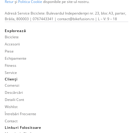
Retur
și
Politica Cookie
disponibile pe site-ul nostru.
Adresă Service Biciclete: Bulevardul Independenței nr. 23, bloc A3, parter,
Brăila, 800003 | 0767443341 | contact@bikefusion.ro | L – V: 9 – 18
Explorează
Biciclete
Accesorii
Piese
Echipamente
Fitness
Service
Clienți
Comenzi
Descărcări
Detalii Cont
Wishlist
Întrebări Frecvente
Contact
Linkuri Folositoare