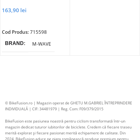
163,90
lei
Adaugă În Coș
Cod Produs:
715598
M-WAVE
BRAND
© BikeFusion.ro | Magazin operat de GHETU M.GABRIEL ÎNTREPRINDERE
INDIVIDUALĂ | CIF: 34481979 | Reg. Com: F09/379/2015
BikeFusion este pasiunea noastră pentru ciclism transformată într-un
magazin dedicat tuturor iubitorilor de biciclete. Credem că fiecare traseu
merită explorat și fiecare pasionat merită echipament de calitate. Din
2024, BikeFusion aduce pe piața românească produse premium pentru