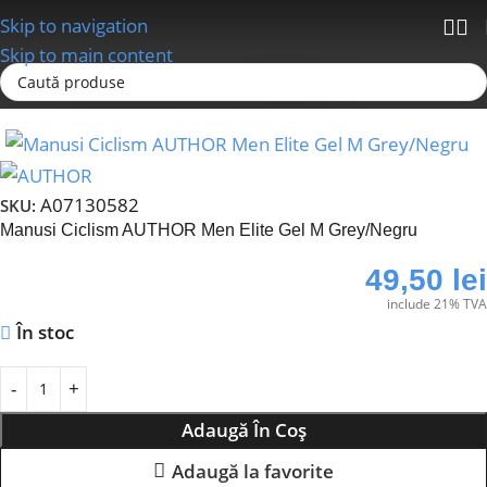
Skip to navigation
Skip to main content
Prima pagină
Echipamente
Manusi
A07130582
SKU:
Manusi Ciclism AUTHOR Men Elite Gel M Grey/Negru
49,50
lei
include 21% TVA
În stoc
Adaugă În Coș
Adaugă la favorite