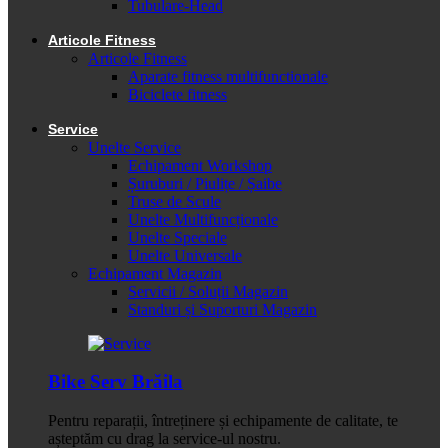
Tubulare-Head
Articole Fitness
Articole Fitness
Aparate fitness multifunctionale
Biciclete fitness
Service
Unelte Service
Echipament Workshop
Șuruburi / Piulițe / Șaibe
Truse de Scule
Unelte Multifuncționale
Unelte Speciale
Unelte Universale
Echipament Magazin
Servicii / Soluții Magazin
Standuri și Suporturi Magazin
Bike Serv Brăila
Pentru reparații, întreținere și echipamente de calitate, te
așteptăm cu drag la service-ul nostru.