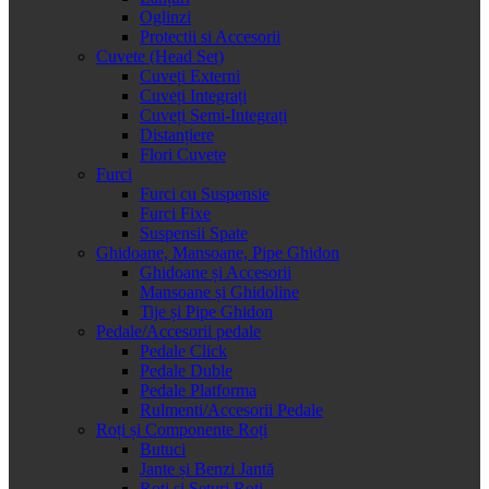
Oglinzi
Protectii si Accesorii
Cuvete (Head Set)
Cuveți Externi
Cuveți Integrați
Cuveți Semi-Integrați
Distanțiere
Flori Cuvete
Furci
Furci cu Suspensie
Furci Fixe
Suspensii Spate
Ghidoane, Mansoane, Pipe Ghidon
Ghidoane și Accesorii
Mansoane și Ghidoline
Tije și Pipe Ghidon
Pedale/Accesorii pedale
Pedale Click
Pedale Duble
Pedale Platforma
Rulmenti/Accesorii Pedale
Roți și Componente Roți
Butuci
Jante și Benzi Jantă
Roți și Seturi Roți