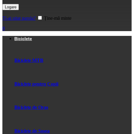
Logare
Ți-ai uitat parola?
Ține-mă minte
0
Biciclete
Biciclete MTB
Biciclete pentru Copii
Biciclete de Oras
Biciclete de Sosea