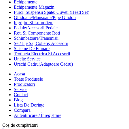
Echipamente
Echipamente Magazin
Furci; Suspensii Spate; Cuveti (Head Set)
Ghidoane/Mansoane/Pipe Ghidon
Ingrijire Si Lubrefiere
Pedale/Accesorii Pedale
Roti Si Componente Roti
Schimbatoare/Transmisii
Sei/Tije Sa; Coliere; Accesorii
Sisteme De Franare
Trotineta Electrica Si Accesorii
Unelte Service
Urechi Cadru(Adaptoare Cadru)
Acasa
Toate Produsele
Producatori
Service
Contact
Blog
Lista De Dorințe
Compara
Autentificare / Înregistrare
Coș de cumpărături