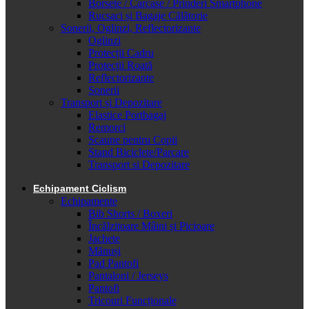
Borsete / Carcase / Prinderi Smartphone
Rucsaci și Bagaje Călătorie
Sonerii, Oglinzi, Reflectorizante
Oglinzi
Protecții Cadru
Protecții Roată
Reflectorizante
Sonerii
Transport și Depozitare
Elastice Portbagaj
Remorci
Scaune pentru Copii
Stand Biciclete/Parcare
Transport si Depozitare
Echipament Ciclism
Echipamente
Bib Shorts / Boxeri
Încălzitoare Mâini și Picioare
Jachete
Mănuși
Pad Pantofi
Pantaloni / Jerseys
Pantofi
Tricouri Funcționale