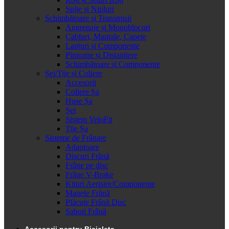
Spițe și Nipluri
Schimbătoare și Transmisii
Angrenaje și Monoblocuri
Cabluri, Mantale, Capete
Lanțuri și Componente
Pinioane și Distanțiere
Schimbătoare și Componente
Șei/Tije și Coliere
Accesorii
Coliere Șa
Huse Șa
Șei
Sistem VeloFit
Tije Șa
Sisteme de Frânare
Adaptoare
Discuri Frână
Frâne pe disc
Frâne V-Brake
Kituri Aerisire/Componente
Manete Frână
Plăcuțe Frână Disc
Saboti Frână
Accesorii pentru Bicicleta