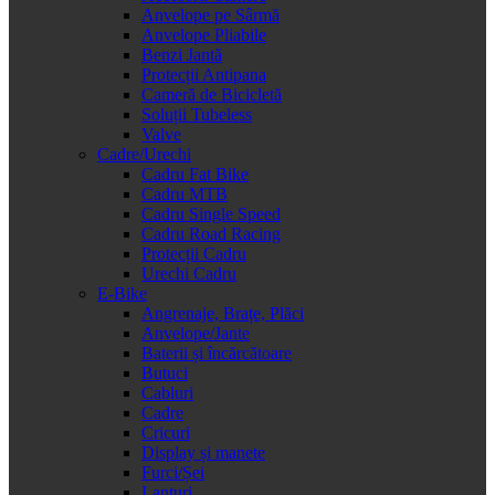
Anvelope pe Sârmă
Anvelope Pliabile
Benzi Jantă
Protecții Antipana
Cameră de Bicicletă
Soluții Tubeless
Valve
Cadre/Urechi
Cadru Fat Bike
Cadru MTB
Cadru Single Speed
Cadru Road Racing
Protecții Cadru
Urechi Cadru
E-Bike
Angrenaje, Brațe, Plăci
Anvelope/Jante
Baterii și încărcătoare
Butuci
Cabluri
Cadre
Cricuri
Display și manete
Furci/Șei
Lanțuri