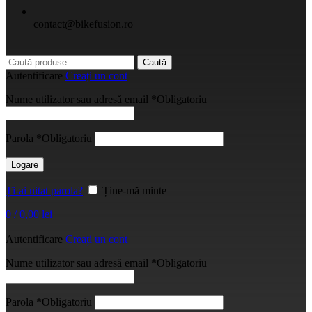
contact@bikefusion.ro
Caută
Autentificare
Creați un cont
Nume utilizator sau adresă email
*
Obligatoriu
Parola
*
Obligatoriu
Logare
Ți-ai uitat parola?
Ține-mă minte
0
/
0,00
lei
Autentificare
Creați un cont
Nume utilizator sau adresă email
*
Obligatoriu
Parola
*
Obligatoriu