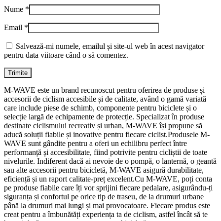
Nume
*
Email
*
Salvează-mi numele, emailul și site-ul web în acest navigator
pentru data viitoare când o să comentez.
M-WAVE este un brand recunoscut pentru oferirea de produse și
accesorii de ciclism accesibile și de calitate, având o gamă variată
care include piese de schimb, componente pentru biciclete și o
selecție largă de echipamente de protecție. Specializat în produse
destinate ciclismului recreativ și urban, M-WAVE își propune să
aducă soluții fiabile și inovative pentru fiecare ciclist.Produsele M-
WAVE sunt gândite pentru a oferi un echilibru perfect între
performanță și accesibilitate, fiind potrivite pentru cicliștii de toate
nivelurile. Indiferent dacă ai nevoie de o pompă, o lanternă, o geantă
sau alte accesorii pentru bicicletă, M-WAVE asigură durabilitate,
eficiență și un raport calitate-preț excelent.Cu M-WAVE, poți conta
pe produse fiabile care îți vor sprijini fiecare pedalare, asigurându-ți
siguranța și confortul pe orice tip de traseu, de la drumuri urbane
până la drumuri mai lungi și mai provocatoare. Fiecare produs este
creat pentru a îmbunătăți experiența ta de ciclism, astfel încât să te