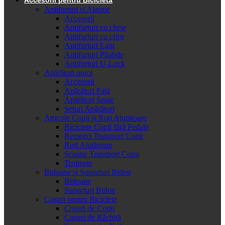
Antifurturi și Alarme
Accesorii
Antifurturi cu cheie
Antifurturi cu cifru
Antifurturi Lanț
Antifurturi Pliabile
Antifurturi U-Lock
Apărători noroi
Accesorii
Apărători Față
Apărători Spate
Seturi Apărători
Articole Copii și Roți Ajutătoare
Biciclete Copii fără Pedale
Remorci Transport Copii
Roți Ajutătoare
Scaune Transport Copii
Trotinete
Bidoane și Suporturi Bidon
Bidoane
Suporturi Bidon
Coșuri pentru Biciclete
Cosuri de Copii
Coșuri de Răchită