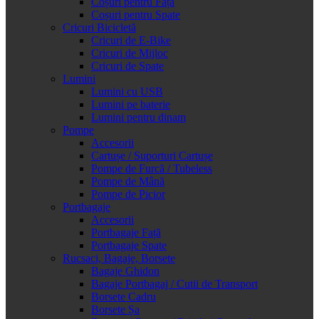
Coșuri pentru Față
Coșuri pentru Spate
Cricuri Bicicletă
Cricuri de E-Bike
Cricuri de Mijloc
Cricuri de Spate
Lumini
Lumini cu USB
Lumini pe baterie
Lumini pentru dinam
Pompe
Accesorii
Cartușe / Suporturi Cartușe
Pompe de Furcă / Tubeless
Pompe de Mână
Pompe de Picior
Portbagaje
Accesorii
Portbagaje Față
Portbagaje Spate
Rucsaci, Bagaje, Borsete
Bagaje Ghidon
Bagaje Portbagaj / Cutii de Transport
Borsete Cadru
Borsete Șa