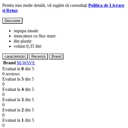
Pentru mai multe detalii, vă rugăm să consultați
Politica de Livrare
și Retur
.
Descriere
supapa moale
muscatura cu flux mare
din plastic
volum 0,35 litri
caracteristici
Recenzii
Brand
Brand
M-WAVE
Evaluat la
0
din 5
0 reviews
Evaluat la
5
din 5
0
Evaluat la
4
din 5
0
Evaluat la
3
din 5
0
Evaluat la
2
din 5
0
Evaluat la
1
din 5
0