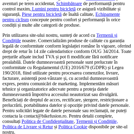
aventuri pe teren accidentat,
Schimbătoare
de performanță pentru
control maxim,
Lumini pentru bicicletă
ce asigură vizibilitate și
siguranță,
Piese pentru bicicletă
de înaltă calitate,
Echipamente
pentru ciclism
concepute pentru confort și performanță în orice
condiții și multe alte categorii de produse.
Prin utilizarea site-ului nostru, sunteți de acord cu
Termenii și
Condițiile
noastre. Comercializăm produse de calitate cu garanția
legală de conformitate conform legislației române în vigoare, oferind
drept de retur în 14 zile calendaristice conform OUG 34/2014. Toate
prețurile afișate includ TVA și pot fi modificate fără notificare
prealabilă. Datele dumneavoastră personale sunt prelucrate în
conformitate cu Regulamentul (UE) 2016/679 (GDPR) și Legea
190/2018, fiind utilizate pentru procesarea comenzilor, livrare,
facturare, asistență post-vânzare și, cu acordul dumneavoastră
expres, pentru comunicări de marketing. Implementăm măsuri
tehnice și organizatorice adecvate pentru a proteja datele
dumneavoastră împotriva accesului neautorizat sau divulgării.
Beneficiați de dreptul de acces, rectificare, ștergere, restricționare a
prelucrării, portabilitatea datelor și opoziție privind datele personale.
Pentru solicitări legate de datele personale sau reclamații, ne puteți
contacta la contact@bikefusion.ro. Pentru detalii complete,
consultați
Politica de Confidențialitate
,
Termenii și Condițiile,
Politica de Livrare și Retur
și
Politica Cookie
disponibile pe site-ul
nostru.