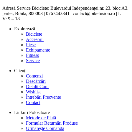
Adresă Service Biciclete: Bulevardul Independenței nr. 23, bloc A3,
parter, Brăila, 800003 | 0767443341 | contact@bikefusion.ro | L –
V: 9 – 18
Explorează
Biciclete
Accesorii
Piese
Echipamente
Fitness
Service
Clienți
Comenzi
Descărcări
Detalii Cont
Wishlist
Întrebări Frecvente
Contact
Linkuri Folositoare
Metode de Plată
Formular Returnări Produse
Urmărește Comanda