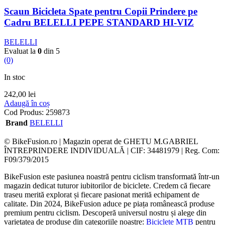
Scaun Bicicleta Spate pentru Copii Prindere pe
Cadru BELELLI PEPE STANDARD HI-VIZ
BELELLI
Evaluat la
0
din 5
(0)
In stoc
242,00
lei
Adaugă în coș
Cod Produs:
259873
Brand
BELELLI
© BikeFusion.ro | Magazin operat de GHETU M.GABRIEL
ÎNTREPRINDERE INDIVIDUALĂ | CIF: 34481979 | Reg. Com:
F09/379/2015
BikeFusion este pasiunea noastră pentru ciclism transformată într-un
magazin dedicat tuturor iubitorilor de biciclete. Credem că fiecare
traseu merită explorat și fiecare pasionat merită echipament de
calitate. Din 2024, BikeFusion aduce pe piața românească produse
premium pentru ciclism. Descoperă universul nostru și alege din
varietatea de produse din categoriile noastre:
Biciclete MTB
pentru