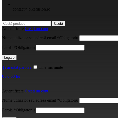
contact@bikefusion.ro
Caută
Autentificare
Creați un cont
Nume utilizator sau adresă email
*
Obligatoriu
Parola
*
Obligatoriu
Logare
Ți-ai uitat parola?
Ține-mă minte
0
/
0,00
lei
Autentificare
Creați un cont
Nume utilizator sau adresă email
*
Obligatoriu
Parola
*
Obligatoriu