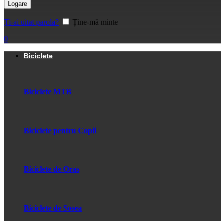
Logare
Ți-ai uitat parola?
Ține-mă minte
0
Biciclete
Biciclete MTB
Biciclete pentru Copii
Biciclete de Oras
Biciclete de Sosea