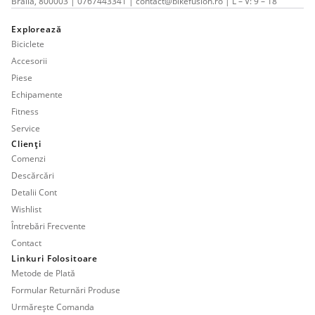
Brăila, 800003 | 0767443341 | contact@bikefusion.ro | L – V: 9 – 18
Explorează
Biciclete
Accesorii
Piese
Echipamente
Fitness
Service
Clienți
Comenzi
Descărcări
Detalii Cont
Wishlist
Întrebări Frecvente
Contact
Linkuri Folositoare
Metode de Plată
Formular Returnări Produse
Urmărește Comanda