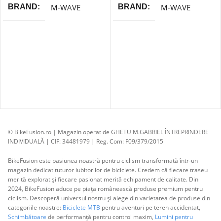
M-WAVE
M-WAVE
BRAND
BRAND
© BikeFusion.ro | Magazin operat de GHETU M.GABRIEL ÎNTREPRINDERE
INDIVIDUALĂ | CIF: 34481979 | Reg. Com: F09/379/2015
BikeFusion este pasiunea noastră pentru ciclism transformată într-un
magazin dedicat tuturor iubitorilor de biciclete. Credem că fiecare traseu
merită explorat și fiecare pasionat merită echipament de calitate. Din
2024, BikeFusion aduce pe piața românească produse premium pentru
ciclism. Descoperă universul nostru și alege din varietatea de produse din
categoriile noastre:
Biciclete MTB
pentru aventuri pe teren accidentat,
Schimbătoare
de performanță pentru control maxim,
Lumini pentru