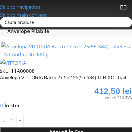
Skip to navigation
Skip to main content
Prima pagină
Anvelope - Camere-Accesorii
Anvelope Pliabile
11A00008
SKU:
Anvelopa VITTORIA Barzo 27.5×2.25(55-584) TLR XC- Trail
412,50
lei
include 21% TVA
În stoc
Adaugă În Coș