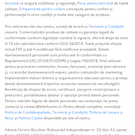
bicicletă
ce asigură vizibilitate și siguranță,
Piese pentru bicicletă
de înaltă
calitate,
Echipamente pentru ciclism
concepute pentru confort și
performanță în orice condiții și multe alte categorii de produse.
Prin utilizarea site-ului nostru, sunteți de acord cu
Termenii și Condițiile
noastre. Comercializăm produse de calitate cu garanția legală de
conformitate conform legislației române în vigoare, oferind drept de retur
în 14 zile calendaristice conform OUG 34/2014. Toate prețurile afișate
includ TVA și pot fi modificate fără notificare prealabilă. Datele
dumneavoastră personale sunt prelucrate în conformitate cu
Regulamentul (UE) 2016/679 (GDPR) și Legea 190/2018, fiind utilizate
pentru procesarea comenzilor, livrare, facturare, asistență post-vânzare
și, cu acordul dumneavoastră expres, pentru comunicări de marketing.
Implementăm măsuri tehnice și organizatorice adecvate pentru a proteja
datele dumneavoastră împotriva accesului neautorizat sau divulgării.
Beneficiați de dreptul de acces, rectificare, ștergere, restricționare a
prelucrării, portabilitatea datelor și opoziție privind datele personale.
Pentru solicitări legate de datele personale sau reclamații, ne puteți
contacta la contact@bikefusion.ro. Pentru detalii complete, consultați
Politica de Confidențialitate
,
Termenii și Condițiile,
Politica de Livrare și
Retur
și
Politica Cookie
disponibile pe site-ul nostru.
Adresă Service Biciclete: Bulevardul Independenței nr. 23, bloc A3, parter,