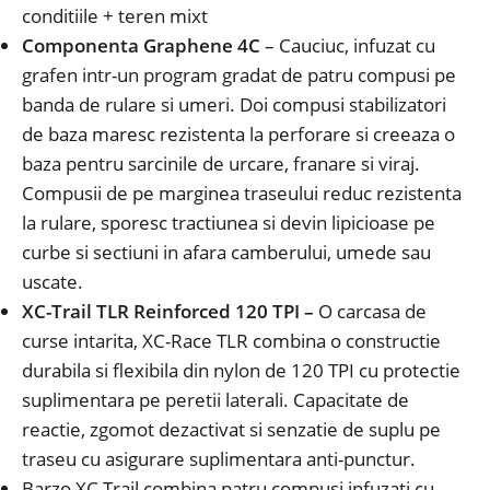
conditiile + teren mixt
Componenta
Graphene
4C
–
Cauciuc, infuzat cu
grafen intr-un program gradat de patru compusi pe
banda de rulare si umeri.
Doi compusi stabilizatori
de baza maresc rezistenta la perforare si creeaza o
baza pentru sarcinile de urcare, franare si viraj.
Compusii de pe marginea traseului reduc rezistenta
la rulare, sporesc tractiunea si devin lipicioase pe
curbe si sectiuni in afara camberului, umede sau
uscate.
XC-Trail TLR Reinforced 120 TPI –
O carcasa de
curse intarita, XC-Race TLR combina o constructie
durabila si flexibila din nylon de 120 TPI cu protectie
suplimentara pe peretii laterali.
Capacitate de
reactie, zgomot dezactivat si senzatie de suplu pe
traseu cu asigurare suplimentara anti-punctur.
Barzo XC Trail combina patru compusi infuzati cu