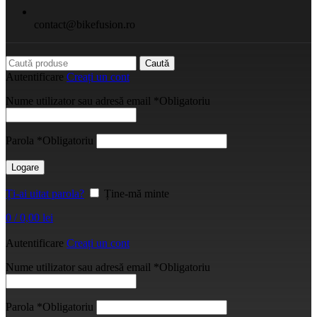
contact@bikefusion.ro
Caută
Autentificare
Creați un cont
Nume utilizator sau adresă email
*
Obligatoriu
Parola
*
Obligatoriu
Logare
Ți-ai uitat parola?
Ține-mă minte
0
/
0,00
lei
Autentificare
Creați un cont
Nume utilizator sau adresă email
*
Obligatoriu
Parola
*
Obligatoriu