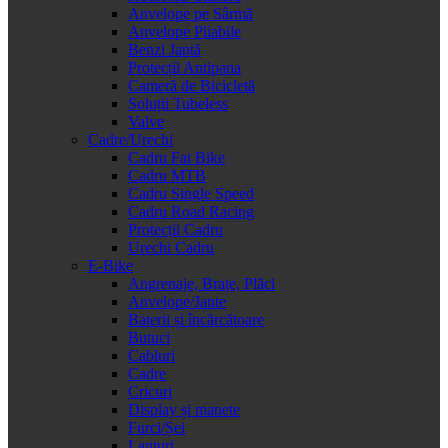
Anvelope pe Sârmă
Anvelope Pliabile
Benzi Jantă
Protecții Antipana
Cameră de Bicicletă
Soluții Tubeless
Valve
Cadre/Urechi
Cadru Fat Bike
Cadru MTB
Cadru Single Speed
Cadru Road Racing
Protecții Cadru
Urechi Cadru
E-Bike
Angrenaje, Brațe, Plăci
Anvelope/Jante
Baterii și încărcătoare
Butuci
Cabluri
Cadre
Cricuri
Display și manete
Furci/Șei
Lanțuri