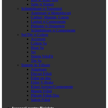
Spițe și Nipluri
Schimbătoare și Transmisii
Angrenaje și Monoblocuri
Cabluri, Mantale, Capete
Lanțuri și Componente
Pinioane și Distanțiere
Schimbătoare și Componente
Șei/Tije și Coliere
Accesorii
Coliere Șa
Huse Șa
Șei
Sistem VeloFit
Tije Șa
Sisteme de Frânare
Adaptoare
Discuri Frână
Frâne pe disc
Frâne V-Brake
Kituri Aerisire/Componente
Manete Frână
Plăcuțe Frână Disc
Saboti Frână
Accesorii pentru Bicicleta