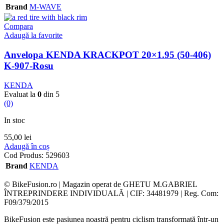
Brand
M-WAVE
Compara
Adaugă la favorite
Anvelopa KENDA KRACKPOT 20×1.95 (50-406)
K-907-Rosu
KENDA
Evaluat la
0
din 5
(0)
In stoc
55,00
lei
Adaugă în coș
Cod Produs:
529603
Brand
KENDA
© BikeFusion.ro | Magazin operat de GHETU M.GABRIEL
ÎNTREPRINDERE INDIVIDUALĂ | CIF: 34481979 | Reg. Com:
F09/379/2015
BikeFusion este pasiunea noastră pentru ciclism transformată într-un