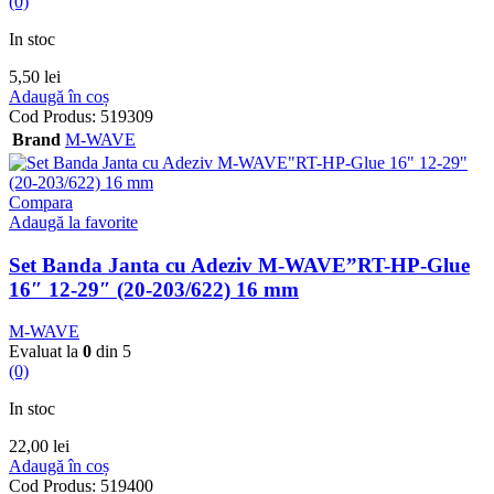
(0)
In stoc
5,50
lei
Adaugă în coș
Cod Produs:
519309
Brand
M-WAVE
Compara
Adaugă la favorite
Set Banda Janta cu Adeziv M-WAVE”RT-HP-Glue
16″ 12-29″ (20-203/622) 16 mm
M-WAVE
Evaluat la
0
din 5
(0)
In stoc
22,00
lei
Adaugă în coș
Cod Produs:
519400