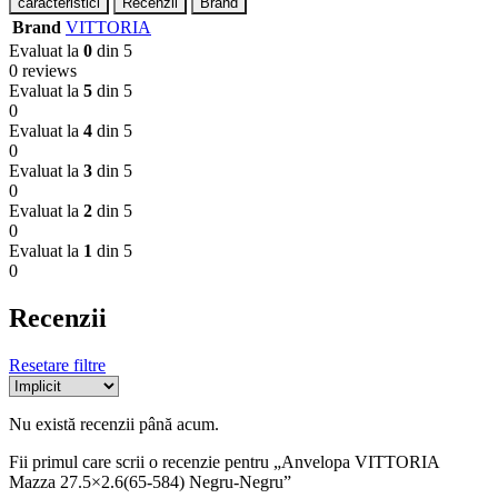
caracteristici
Recenzii
Brand
Brand
VITTORIA
Evaluat la
0
din 5
0 reviews
Evaluat la
5
din 5
0
Evaluat la
4
din 5
0
Evaluat la
3
din 5
0
Evaluat la
2
din 5
0
Evaluat la
1
din 5
0
Recenzii
Resetare filtre
Nu există recenzii până acum.
Fii primul care scrii o recenzie pentru „Anvelopa VITTORIA
Mazza 27.5×2.6(65-584) Negru-Negru”