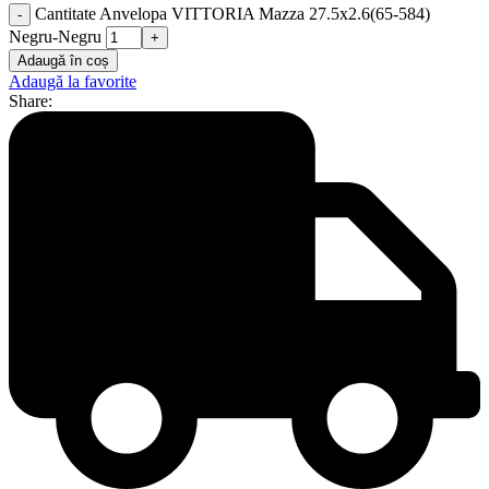
Cantitate Anvelopa VITTORIA Mazza 27.5x2.6(65-584)
Negru-Negru
Adaugă în coș
Adaugă la favorite
Share: