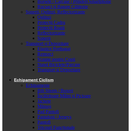
Borsete / Carcase / Prinderi Smartphone
Rucsaci și Bagaje Călătorie
Sonerii, Oglinzi, Reflectorizante
Oglinzi
Protecții Cadru
Protecții Roată
Reflectorizante
Sonerii
Transport și Depozitare
Elastice Portbagaj
Remorci
Scaune pentru Copii
Stand Biciclete/Parcare
Transport si Depozitare
Echipament Ciclism
Echipamente
Bib Shorts / Boxeri
Încălzitoare Mâini și Picioare
Jachete
Mănuși
Pad Pantofi
Pantaloni / Jerseys
Pantofi
Tricouri Funcționale