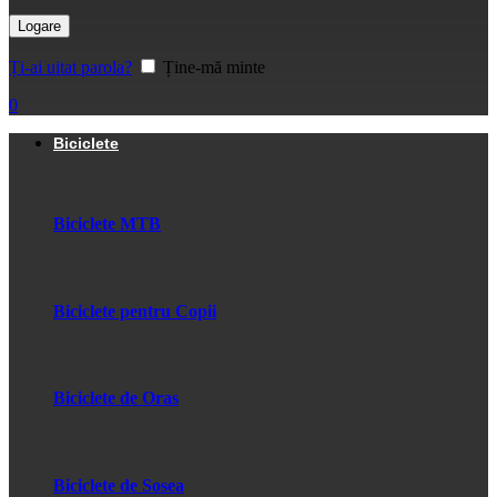
Logare
Ți-ai uitat parola?
Ține-mă minte
0
Biciclete
Biciclete MTB
Biciclete pentru Copii
Biciclete de Oras
Biciclete de Sosea