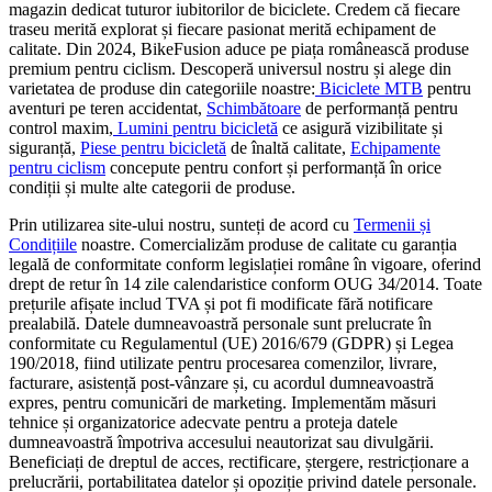
magazin dedicat tuturor iubitorilor de biciclete. Credem că fiecare
traseu merită explorat și fiecare pasionat merită echipament de
calitate. Din 2024, BikeFusion aduce pe piața românească produse
premium pentru ciclism. Descoperă universul nostru și alege din
varietatea de produse din categoriile noastre:
Biciclete MTB
pentru
aventuri pe teren accidentat,
Schimbătoare
de performanță pentru
control maxim,
Lumini pentru bicicletă
ce asigură vizibilitate și
siguranță,
Piese pentru bicicletă
de înaltă calitate,
Echipamente
pentru ciclism
concepute pentru confort și performanță în orice
condiții și multe alte categorii de produse.
Prin utilizarea site-ului nostru, sunteți de acord cu
Termenii și
Condițiile
noastre. Comercializăm produse de calitate cu garanția
legală de conformitate conform legislației române în vigoare, oferind
drept de retur în 14 zile calendaristice conform OUG 34/2014. Toate
prețurile afișate includ TVA și pot fi modificate fără notificare
prealabilă. Datele dumneavoastră personale sunt prelucrate în
conformitate cu Regulamentul (UE) 2016/679 (GDPR) și Legea
190/2018, fiind utilizate pentru procesarea comenzilor, livrare,
facturare, asistență post-vânzare și, cu acordul dumneavoastră
expres, pentru comunicări de marketing. Implementăm măsuri
tehnice și organizatorice adecvate pentru a proteja datele
dumneavoastră împotriva accesului neautorizat sau divulgării.
Beneficiați de dreptul de acces, rectificare, ștergere, restricționare a
prelucrării, portabilitatea datelor și opoziție privind datele personale.