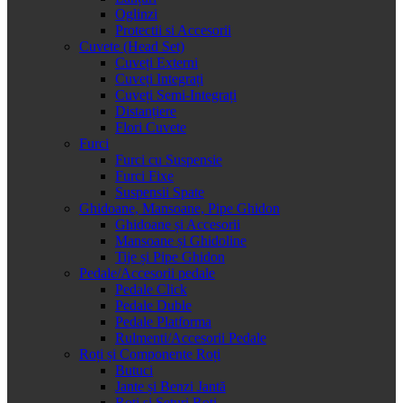
Oglinzi
Protectii si Accesorii
Cuvete (Head Set)
Cuveți Externi
Cuveți Integrați
Cuveți Semi-Integrați
Distanțiere
Flori Cuvete
Furci
Furci cu Suspensie
Furci Fixe
Suspensii Spate
Ghidoane, Mansoane, Pipe Ghidon
Ghidoane și Accesorii
Mansoane și Ghidoline
Tije și Pipe Ghidon
Pedale/Accesorii pedale
Pedale Click
Pedale Duble
Pedale Platforma
Rulmenti/Accesorii Pedale
Roți și Componente Roți
Butuci
Jante și Benzi Jantă
Roți și Seturi Roți