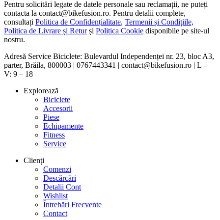
Pentru solicitări legate de datele personale sau reclamații, ne puteți
contacta la contact@bikefusion.ro. Pentru detalii complete,
consultați
Politica de Confidențialitate
,
Termenii și Condițiile,
Politica de Livrare și Retur
și
Politica Cookie
disponibile pe site-ul
nostru.
Adresă Service Biciclete: Bulevardul Independenței nr. 23, bloc A3,
parter, Brăila, 800003 | 0767443341 | contact@bikefusion.ro | L –
V: 9 – 18
Explorează
Biciclete
Accesorii
Piese
Echipamente
Fitness
Service
Clienți
Comenzi
Descărcări
Detalii Cont
Wishlist
Întrebări Frecvente
Contact