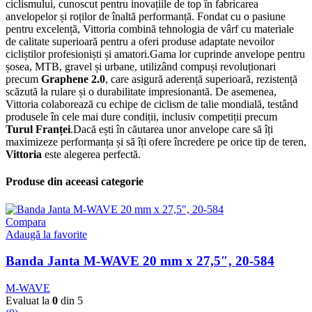
ciclismului, cunoscut pentru inovațiile de top în fabricarea
anvelopelor și roților de înaltă performanță. Fondat cu o pasiune
pentru excelență, Vittoria combină tehnologia de vârf cu materiale
de calitate superioară pentru a oferi produse adaptate nevoilor
cicliștilor profesioniști și amatori.Gama lor cuprinde anvelope pentru
șosea, MTB, gravel și urbane, utilizând compuși revoluționari
precum
Graphene 2.0
, care asigură aderență superioară, rezistență
scăzută la rulare și o durabilitate impresionantă. De asemenea,
Vittoria colaborează cu echipe de ciclism de talie mondială, testând
produsele în cele mai dure condiții, inclusiv competiții precum
Turul Franței
.Dacă ești în căutarea unor anvelope care să îți
maximizeze performanța și să îți ofere încredere pe orice tip de teren,
Vittoria
este alegerea perfectă.
Produse din aceeasi categorie
Compara
Adaugă la favorite
Banda Janta M-WAVE 20 mm x 27,5″, 20-584
M-WAVE
Evaluat la
0
din 5