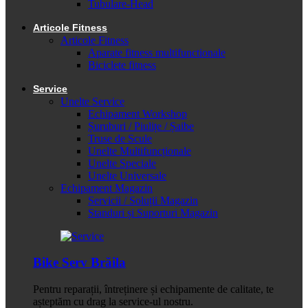
Tubulare-Head
Articole Fitness
Articole Fitness
Aparate fitness multifunctionale
Biciclete fitness
Service
Unelte Service
Echipament Workshop
Șuruburi / Piulițe / Șaibe
Truse de Scule
Unelte Multifuncționale
Unelte Speciale
Unelte Universale
Echipament Magazin
Servicii / Soluții Magazin
Standuri și Suporturi Magazin
Bike Serv Brăila
Pentru reparații, întreținere și echipamente de calitate, te
așteptăm cu drag la service-ul nostru.