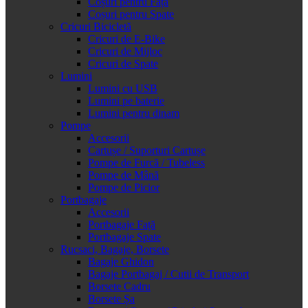
Coșuri pentru Față
Coșuri pentru Spate
Cricuri Bicicletă
Cricuri de E-Bike
Cricuri de Mijloc
Cricuri de Spate
Lumini
Lumini cu USB
Lumini pe baterie
Lumini pentru dinam
Pompe
Accesorii
Cartușe / Suporturi Cartușe
Pompe de Furcă / Tubeless
Pompe de Mână
Pompe de Picior
Portbagaje
Accesorii
Portbagaje Față
Portbagaje Spate
Rucsaci, Bagaje, Borsete
Bagaje Ghidon
Bagaje Portbagaj / Cutii de Transport
Borsete Cadru
Borsete Șa