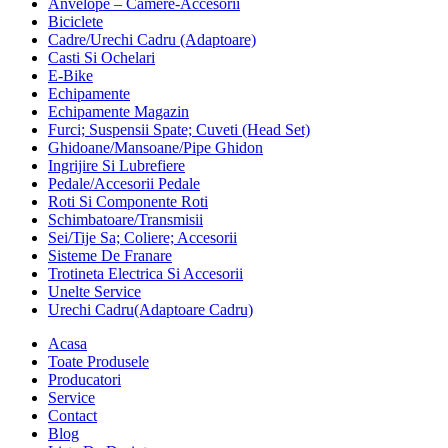
Anvelope – Camere-Accesorii
Biciclete
Cadre/Urechi Cadru (Adaptoare)
Casti Si Ochelari
E-Bike
Echipamente
Echipamente Magazin
Furci; Suspensii Spate; Cuveti (Head Set)
Ghidoane/Mansoane/Pipe Ghidon
Ingrijire Si Lubrefiere
Pedale/Accesorii Pedale
Roti Si Componente Roti
Schimbatoare/Transmisii
Sei/Tije Sa; Coliere; Accesorii
Sisteme De Franare
Trotineta Electrica Si Accesorii
Unelte Service
Urechi Cadru(Adaptoare Cadru)
Acasa
Toate Produsele
Producatori
Service
Contact
Blog