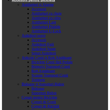
Antifurturi și Alarme
Accesorii
Antifurturi cu cheie
Antifurturi cu cifru
Antifurturi Lanț
Antifurturi Pliabile
Antifurturi U-Lock
Apărători noroi
Accesorii
Apărători Față
Apărători Spate
Seturi Apărători
Articole Copii și Roți Ajutătoare
Biciclete Copii fără Pedale
Remorci Transport Copii
Roți Ajutătoare
Scaune Transport Copii
Trotinete
Bidoane și Suporturi Bidon
Bidoane
Suporturi Bidon
Coșuri pentru Biciclete
Cosuri de Copii
Coșuri de Răchită