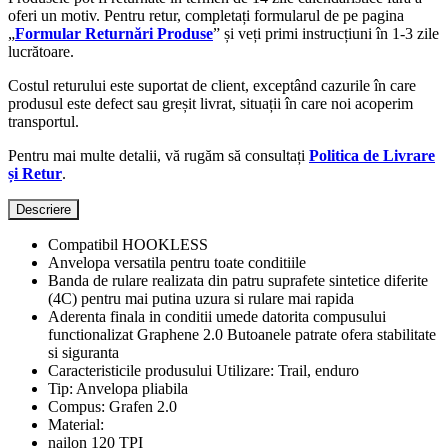
oferi un motiv. Pentru retur, completați formularul de pe pagina
„
Formular Returnări Produse
” și veți primi instrucțiuni în 1-3 zile
lucrătoare.
Costul returului este suportat de client, exceptând cazurile în care
produsul este defect sau greșit livrat, situații în care noi acoperim
transportul.
Pentru mai multe detalii, vă rugăm să consultați
Politica de Livrare
și Retur
.
Descriere
Compatibil HOOKLESS
Anvelopa versatila pentru toate conditiile
Banda de rulare realizata din patru suprafete sintetice diferite
(4C) pentru mai putina uzura si rulare mai rapida
Aderenta finala in conditii umede datorita compusului
functionalizat Graphene 2.0 Butoanele patrate ofera stabilitate
si siguranta
Caracteristicile produsului Utilizare: Trail, enduro
Tip: Anvelopa pliabila
Compus: Grafen 2.0
Material:
nailon 120 TPI