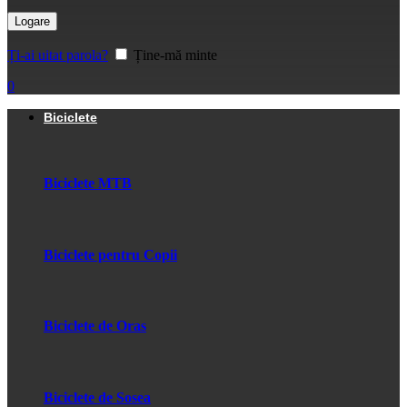
Logare
Ți-ai uitat parola?
Ține-mă minte
0
Biciclete
Biciclete MTB
Biciclete pentru Copii
Biciclete de Oras
Biciclete de Sosea