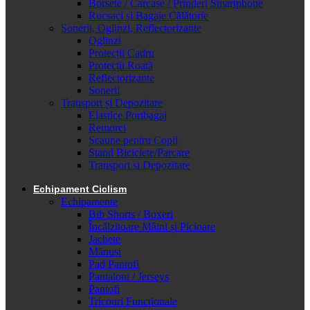
Borsete / Carcase / Prinderi Smartphone
Rucsaci și Bagaje Călătorie
Sonerii, Oglinzi, Reflectorizante
Oglinzi
Protecții Cadru
Protecții Roată
Reflectorizante
Sonerii
Transport și Depozitare
Elastice Portbagaj
Remorci
Scaune pentru Copii
Stand Biciclete/Parcare
Transport si Depozitare
Echipament Ciclism
Echipamente
Bib Shorts / Boxeri
Încălzitoare Mâini și Picioare
Jachete
Mănuși
Pad Pantofi
Pantaloni / Jerseys
Pantofi
Tricouri Funcționale