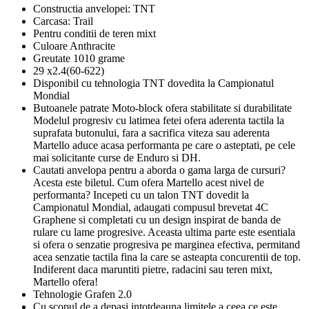
Constructia anvelopei: TNT
Carcasa: Trail
Pentru conditii de teren mixt
Culoare Anthracite
Greutate 1010 grame
29 x2.4(60-622)
Disponibil cu tehnologia TNT dovedita la Campionatul
Mondial
Butoanele patrate Moto-block ofera stabilitate si durabilitate
Modelul progresiv cu latimea fetei ofera aderenta tactila la
suprafata butonului, fara a sacrifica viteza sau aderenta
Martello aduce acasa performanta pe care o asteptati, pe cele
mai solicitante curse de Enduro si DH.
Cautati anvelopa pentru a aborda o gama larga de cursuri?
Acesta este biletul. Cum ofera Martello acest nivel de
performanta? Incepeti cu un talon TNT dovedit la
Campionatul Mondial, adaugati compusul brevetat 4C
Graphene si completati cu un design inspirat de banda de
rulare cu lame progresive. Aceasta ultima parte este esentiala
si ofera o senzatie progresiva pe marginea efectiva, permitand
acea senzatie tactila fina la care se asteapta concurentii de top.
Indiferent daca maruntiti pietre, radacini sau teren mixt,
Martello ofera!
Tehnologie Grafen 2.0
Cu scopul de a depasi intotdeauna limitele a ceea ce este