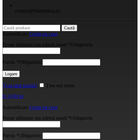
contact@bikefusion.ro
Caută
Autentificare
Creați un cont
Nume utilizator sau adresă email
*
Obligatoriu
Parola
*
Obligatoriu
Logare
Ți-ai uitat parola?
Ține-mă minte
0
/
0,00
lei
Autentificare
Creați un cont
Nume utilizator sau adresă email
*
Obligatoriu
Parola
*
Obligatoriu