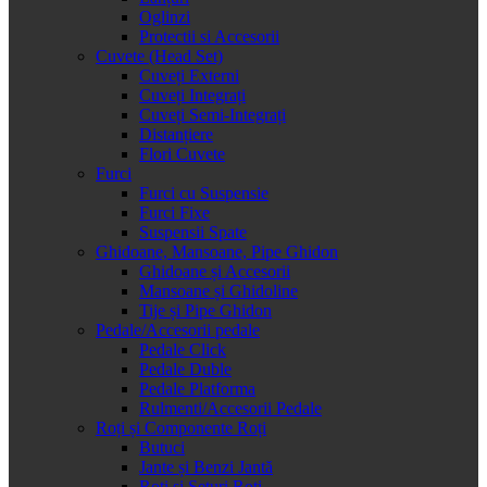
Oglinzi
Protectii si Accesorii
Cuvete (Head Set)
Cuveți Externi
Cuveți Integrați
Cuveți Semi-Integrați
Distanțiere
Flori Cuvete
Furci
Furci cu Suspensie
Furci Fixe
Suspensii Spate
Ghidoane, Mansoane, Pipe Ghidon
Ghidoane și Accesorii
Mansoane și Ghidoline
Tije și Pipe Ghidon
Pedale/Accesorii pedale
Pedale Click
Pedale Duble
Pedale Platforma
Rulmenti/Accesorii Pedale
Roți și Componente Roți
Butuci
Jante și Benzi Jantă
Roți și Seturi Roți