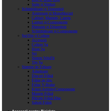
Spițe și Nipluri
Schimbătoare și Transmisii
Angrenaje și Monoblocuri
Cabluri, Mantale, Capete
Lanțuri și Componente
Pinioane și Distanțiere
Schimbătoare și Componente
Șei/Tije și Coliere
Accesorii
Coliere Șa
Huse Șa
Șei
Sistem VeloFit
Tije Șa
Sisteme de Frânare
Adaptoare
Discuri Frână
Frâne pe disc
Frâne V-Brake
Kituri Aerisire/Componente
Manete Frână
Plăcuțe Frână Disc
Saboti Frână
Accesorii pentru Bicicleta