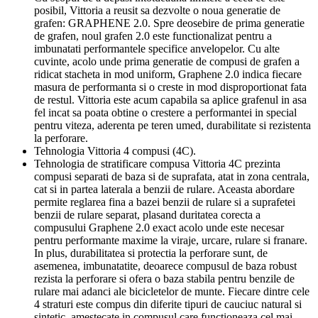
posibil, Vittoria a reusit sa dezvolte o noua generatie de
grafen: GRAPHENE 2.0. Spre deosebire de prima generatie
de grafen, noul grafen 2.0 este functionalizat pentru a
imbunatati performantele specifice anvelopelor. Cu alte
cuvinte, acolo unde prima generatie de compusi de grafen a
ridicat stacheta in mod uniform, Graphene 2.0 indica fiecare
masura de performanta si o creste in mod disproportionat fata
de restul. Vittoria este acum capabila sa aplice grafenul in asa
fel incat sa poata obtine o crestere a performantei in special
pentru viteza, aderenta pe teren umed, durabilitate si rezistenta
la perforare.
Tehnologia Vittoria 4 compusi (4C).
Tehnologia de stratificare compusa Vittoria 4C prezinta
compusi separati de baza si de suprafata, atat in zona centrala,
cat si in partea laterala a benzii de rulare. Aceasta abordare
permite reglarea fina a bazei benzii de rulare si a suprafetei
benzii de rulare separat, plasand duritatea corecta a
compusului Graphene 2.0 exact acolo unde este necesar
pentru performante maxime la viraje, urcare, rulare si franare.
In plus, durabilitatea si protectia la perforare sunt, de
asemenea, imbunatatite, deoarece compusul de baza robust
rezista la perforare si ofera o baza stabila pentru benzile de
rulare mai adanci ale bicicletelor de munte. Fiecare dintre cele
4 straturi este compus din diferite tipuri de cauciuc natural si
sintetic, amestecate in compusul care functioneaza cel mai