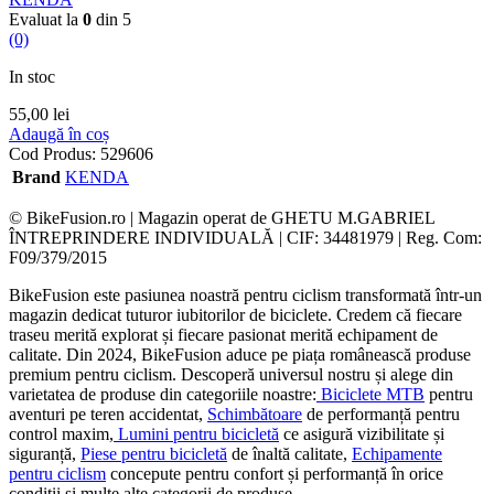
Evaluat la
0
din 5
(0)
In stoc
55,00
lei
Adaugă în coș
Cod Produs:
529606
Brand
KENDA
© BikeFusion.ro | Magazin operat de GHETU M.GABRIEL
ÎNTREPRINDERE INDIVIDUALĂ | CIF: 34481979 | Reg. Com:
F09/379/2015
BikeFusion este pasiunea noastră pentru ciclism transformată într-un
magazin dedicat tuturor iubitorilor de biciclete. Credem că fiecare
traseu merită explorat și fiecare pasionat merită echipament de
calitate. Din 2024, BikeFusion aduce pe piața românească produse
premium pentru ciclism. Descoperă universul nostru și alege din
varietatea de produse din categoriile noastre:
Biciclete MTB
pentru
aventuri pe teren accidentat,
Schimbătoare
de performanță pentru
control maxim,
Lumini pentru bicicletă
ce asigură vizibilitate și
siguranță,
Piese pentru bicicletă
de înaltă calitate,
Echipamente
pentru ciclism
concepute pentru confort și performanță în orice
condiții și multe alte categorii de produse.