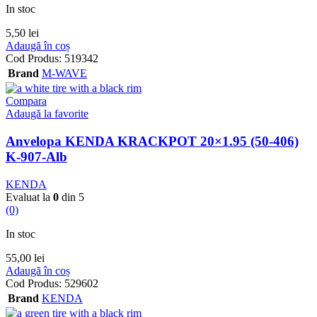
In stoc
5,50
lei
Adaugă în coș
Cod Produs:
519342
Brand
M-WAVE
Compara
Adaugă la favorite
Anvelopa KENDA KRACKPOT 20×1.95 (50-406)
K-907-Alb
KENDA
Evaluat la
0
din 5
(0)
In stoc
55,00
lei
Adaugă în coș
Cod Produs:
529602
Brand
KENDA