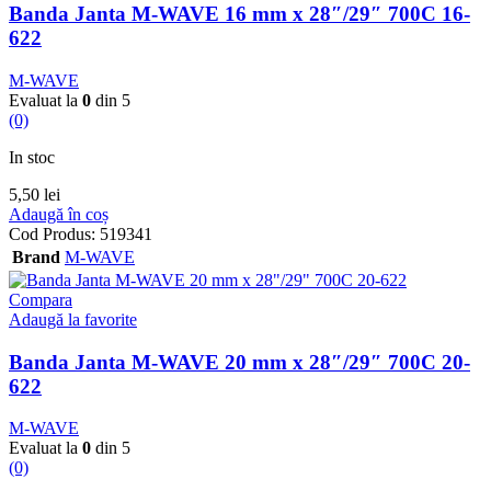
Banda Janta M-WAVE 16 mm x 28″/29″ 700C 16-
622
M-WAVE
Evaluat la
0
din 5
(0)
In stoc
5,50
lei
Adaugă în coș
Cod Produs:
519341
Brand
M-WAVE
Compara
Adaugă la favorite
Banda Janta M-WAVE 20 mm x 28″/29″ 700C 20-
622
M-WAVE
Evaluat la
0
din 5
(0)