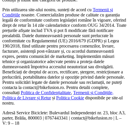
Prin utilizarea site-ului nostru, sunteți de acord cu
Termenii și
Condițiile
noastre. Comercializăm produse de calitate cu garanția
legală de conformitate conform legislației române în vigoare, oferind
drept de retur în 14 zile calendaristice conform OUG 34/2014. Toate
prețurile afișate includ TVA și pot fi modificate fără notificare
prealabilă. Datele dumneavoastră personale sunt prelucrate în
conformitate cu Regulamentul (UE) 2016/679 (GDPR) și Legea
190/2018, fiind utilizate pentru procesarea comenzilor, livrare,
facturare, asistență post-vânzare și, cu acordul dumneavoastră
expres, pentru comunicări de marketing. Implementăm măsuri
tehnice și organizatorice adecvate pentru a proteja datele
dumneavoastră împotriva accesului neautorizat sau divulgării.
Beneficiați de dreptul de acces, rectificare, ștergere, restricționare a
prelucrării, portabilitatea datelor și opoziție privind datele personale.
Pentru solicitări legate de datele personale sau reclamații, ne puteți
contacta la contact@bikefusion.ro. Pentru detalii complete,
consultați
Politica de Confidențialitate
,
Termenii și Condițiile,
Politica de Livrare și Retur
și
Politica Cookie
disponibile pe site-ul
nostru.
Adresă Service Biciclete: Bulevardul Independenței nr. 23, bloc A3,
parter, Brăila, 800003 | 0767443341 | contact@bikefusion.ro | L –
V: 9 – 18