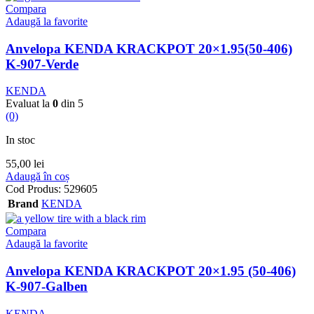
Compara
Adaugă la favorite
Anvelopa KENDA KRACKPOT 20×1.95(50-406)
K-907-Verde
KENDA
Evaluat la
0
din 5
(0)
In stoc
55,00
lei
Adaugă în coș
Cod Produs:
529605
Brand
KENDA
Compara
Adaugă la favorite
Anvelopa KENDA KRACKPOT 20×1.95 (50-406)
K-907-Galben
KENDA