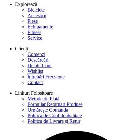
Explorează
Biciclete
Accesorii
Piese
Echipamente
Fitness
Service
Clienți
Comenzi
Descărcări
Detalii Cont
Wishlist
Întrebări Frecvente
Contact
Linkuri Folositoare
Metode de Plată
Formular Returnări Produse
Urmărește Comanda
Politica de Confidențialitate
Politica de Livrare și Retur