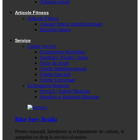
Tubulare-Head
Articole Fitness
Articole Fitness
Aparate fitness multifunctionale
Biciclete fitness
Service
Unelte Service
Echipament Workshop
Șuruburi / Piulițe / Șaibe
Truse de Scule
Unelte Multifuncționale
Unelte Speciale
Unelte Universale
Echipament Magazin
Servicii / Soluții Magazin
Standuri și Suporturi Magazin
Bike Serv Brăila
Pentru reparații, întreținere și echipamente de calitate, te
așteptăm cu drag la service-ul nostru.