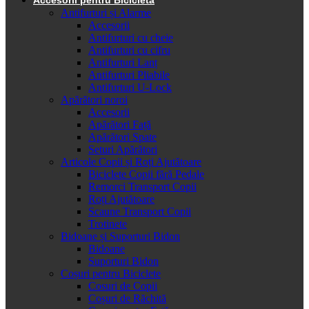
Antifurturi și Alarme
Accesorii
Antifurturi cu cheie
Antifurturi cu cifru
Antifurturi Lanț
Antifurturi Pliabile
Antifurturi U-Lock
Apărători noroi
Accesorii
Apărători Față
Apărători Spate
Seturi Apărători
Articole Copii și Roți Ajutătoare
Biciclete Copii fără Pedale
Remorci Transport Copii
Roți Ajutătoare
Scaune Transport Copii
Trotinete
Bidoane și Suporturi Bidon
Bidoane
Suporturi Bidon
Coșuri pentru Biciclete
Cosuri de Copii
Coșuri de Răchită