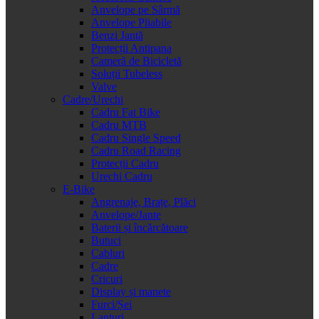
Anvelope pe Sârmă
Anvelope Pliabile
Benzi Jantă
Protecții Antipana
Cameră de Bicicletă
Soluții Tubeless
Valve
Cadre/Urechi
Cadru Fat Bike
Cadru MTB
Cadru Single Speed
Cadru Road Racing
Protecții Cadru
Urechi Cadru
E-Bike
Angrenaje, Brațe, Plăci
Anvelope/Jante
Baterii și încărcătoare
Butuci
Cabluri
Cadre
Cricuri
Display și manete
Furci/Șei
Lanțuri