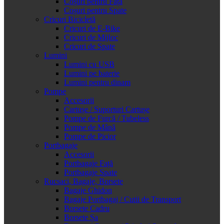
Coșuri pentru Față
Coșuri pentru Spate
Cricuri Bicicletă
Cricuri de E-Bike
Cricuri de Mijloc
Cricuri de Spate
Lumini
Lumini cu USB
Lumini pe baterie
Lumini pentru dinam
Pompe
Accesorii
Cartușe / Suporturi Cartușe
Pompe de Furcă / Tubeless
Pompe de Mână
Pompe de Picior
Portbagaje
Accesorii
Portbagaje Față
Portbagaje Spate
Rucsaci, Bagaje, Borsete
Bagaje Ghidon
Bagaje Portbagaj / Cutii de Transport
Borsete Cadru
Borsete Șa