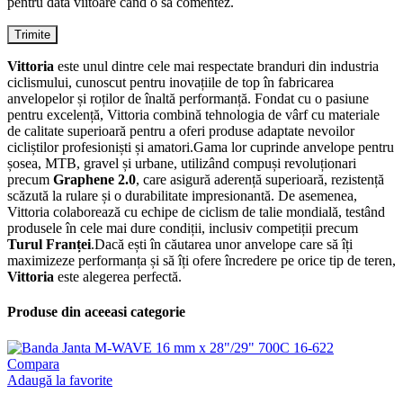
pentru data viitoare când o să comentez.
Vittoria
este unul dintre cele mai respectate branduri din industria
ciclismului, cunoscut pentru inovațiile de top în fabricarea
anvelopelor și roților de înaltă performanță. Fondat cu o pasiune
pentru excelență, Vittoria combină tehnologia de vârf cu materiale
de calitate superioară pentru a oferi produse adaptate nevoilor
cicliștilor profesioniști și amatori.Gama lor cuprinde anvelope pentru
șosea, MTB, gravel și urbane, utilizând compuși revoluționari
precum
Graphene 2.0
, care asigură aderență superioară, rezistență
scăzută la rulare și o durabilitate impresionantă. De asemenea,
Vittoria colaborează cu echipe de ciclism de talie mondială, testând
produsele în cele mai dure condiții, inclusiv competiții precum
Turul Franței
.Dacă ești în căutarea unor anvelope care să îți
maximizeze performanța și să îți ofere încredere pe orice tip de teren,
Vittoria
este alegerea perfectă.
Produse din aceeasi categorie
Compara
Adaugă la favorite