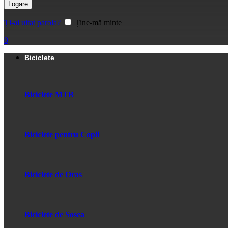
Logare
Ți-ai uitat parola?
Ține-mă minte
0
Biciclete
Biciclete MTB
Biciclete pentru Copii
Biciclete de Oras
Biciclete de Sosea