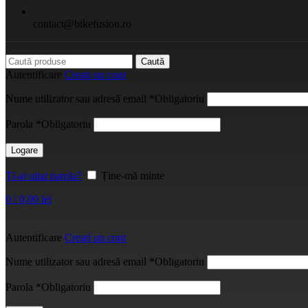
contact@bikefusion.ro
Caută
Autentificare
Creați un cont
Nume utilizator sau adresă email
*
Obligatoriu
Parola
*
Obligatoriu
Logare
Ți-ai uitat parola?
Ține-mă minte
0
/
0,00
lei
Autentificare
Creați un cont
Nume utilizator sau adresă email
*
Obligatoriu
Parola
*
Obligatoriu