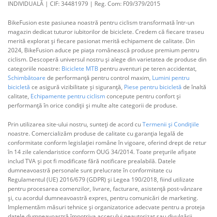
INDIVIDUALĂ | CIF: 34481979 | Reg. Com: F09/379/2015
BikeFusion este pasiunea noastră pentru ciclism transformată într-un
magazin dedicat tuturor iubitorilor de biciclete. Credem că fiecare traseu
merită explorat și fiecare pasionat merită echipament de calitate. Din
2024, BikeFusion aduce pe piața românească produse premium pentru
ciclism. Descoperă universul nostru și alege din varietatea de produse din
categoriile noastre:
Biciclete MTB
pentru aventuri pe teren accidentat,
Schimbătoare
de performanță pentru control maxim,
Lumini pentru
bicicletă
ce asigură vizibilitate și siguranță,
Piese pentru bicicletă
de înaltă
calitate,
Echipamente pentru ciclism
concepute pentru confort și
performanță în orice condiții și multe alte categorii de produse.
Prin utilizarea site-ului nostru, sunteți de acord cu
Termenii și Condițiile
noastre. Comercializăm produse de calitate cu garanția legală de
conformitate conform legislației române în vigoare, oferind drept de retur
în 14 zile calendaristice conform OUG 34/2014. Toate prețurile afișate
includ TVA și pot fi modificate fără notificare prealabilă. Datele
dumneavoastră personale sunt prelucrate în conformitate cu
Regulamentul (UE) 2016/679 (GDPR) și Legea 190/2018, fiind utilizate
pentru procesarea comenzilor, livrare, facturare, asistență post-vânzare
și, cu acordul dumneavoastră expres, pentru comunicări de marketing.
Implementăm măsuri tehnice și organizatorice adecvate pentru a proteja
datele dumneavoastră împotriva accesului neautorizat sau divulgării.