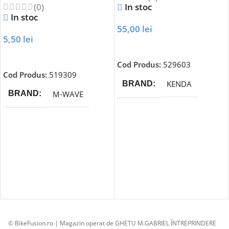
(0)
In stoc
In stoc
55,00
lei
5,50
lei
Adaugă În Coș
Adaugă În Coș
Cod Produs:
529603
Cod Produs:
519309
KENDA
BRAND
M-WAVE
BRAND
© BikeFusion.ro | Magazin operat de GHETU M.GABRIEL ÎNTREPRINDERE