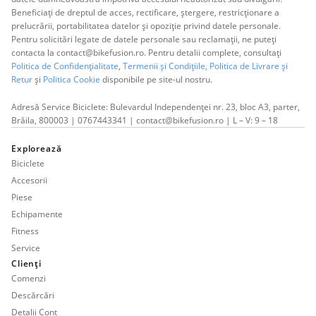
Beneficiați de dreptul de acces, rectificare, ștergere, restricționare a
prelucrării, portabilitatea datelor și opoziție privind datele personale.
Pentru solicitări legate de datele personale sau reclamații, ne puteți
contacta la contact@bikefusion.ro. Pentru detalii complete, consultați
Politica de Confidențialitate
,
Termenii și Condițiile,
Politica de Livrare și
Retur
și
Politica Cookie
disponibile pe site-ul nostru.
Adresă Service Biciclete: Bulevardul Independenței nr. 23, bloc A3, parter,
Brăila, 800003 | 0767443341 | contact@bikefusion.ro | L – V: 9 – 18
Explorează
Biciclete
Accesorii
Piese
Echipamente
Fitness
Service
Clienți
Comenzi
Descărcări
Detalii Cont