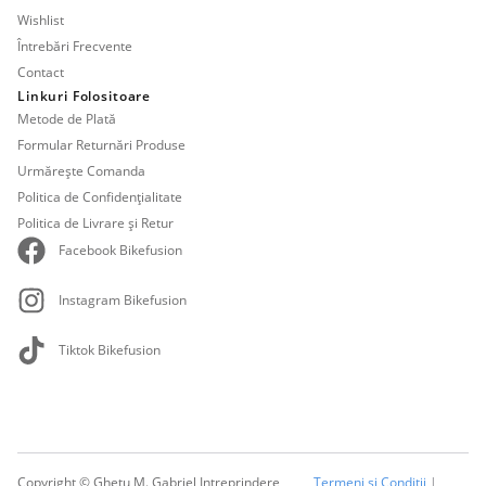
Wishlist
Întrebări Frecvente
Contact
Linkuri Folositoare
Metode de Plată
Formular Returnări Produse
Urmărește Comanda
Politica de Confidențialitate
Politica de Livrare și Retur
Facebook Bikefusion
Instagram Bikefusion
Tiktok Bikefusion
Copyright © Ghetu M. Gabriel Intreprindere
Termeni și Condiții
|