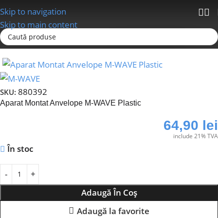
Skip to navigation
Skip to main content
Prima pagină
Unelte Service
Unelte Speciale
880392
SKU:
Aparat Montat Anvelope M-WAVE Plastic
64,90
lei
include 21% TVA
În stoc
Adaugă În Coș
Adaugă la favorite