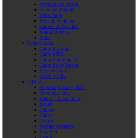
Anvelope pe Sârmă
Anvelope Pliabile
Benzi Jantă
Protecții Antipana
Cameră de Bicicletă
Soluții Tubeless
Valve
Cadre/Urechi
Cadru Fat Bike
Cadru MTB
Cadru Single Speed
Cadru Road Racing
Protecții Cadru
Urechi Cadru
E-Bike
Angrenaje, Brațe, Plăci
Anvelope/Jante
Baterii și încărcătoare
Butuci
Cabluri
Cadre
Cricuri
Display și manete
Furci/Șei
Lanțuri