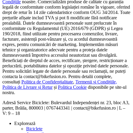
Condițiile
noastre. Comercializăm produse de calitate cu garanția
legală de conformitate conform legislației române în vigoare, oferind
drept de retur în 14 zile calendaristice conform OUG 34/2014. Toate
prețurile afișate includ TVA și pot fi modificate fără notificare
prealabilă. Datele dumneavoastră personale sunt prelucrate în
conformitate cu Regulamentul (UE) 2016/679 (GDPR) și Legea
190/2018, fiind utilizate pentru procesarea comenzilor, livrare,
facturare, asistență post-vânzare și, cu acordul dumneavoastră
expres, pentru comunicări de marketing. Implementăm măsuri
tehnice și organizatorice adecvate pentru a proteja datele
dumneavoastră împotriva accesului neautorizat sau divulgării.
Beneficiați de dreptul de acces, rectificare, ștergere, restricționare a
prelucrării, portabilitatea datelor și opoziție privind datele personale.
Pentru solicitări legate de datele personale sau reclamații, ne puteți
contacta la contact@bikefusion.ro. Pentru detalii complete,
consultați
Politica de Confidențialitate
,
Termenii și Condițiile,
Politica de Livrare și Retur
și
Politica Cookie
disponibile pe site-ul
nostru.
Adresă Service Biciclete: Bulevardul Independenței nr. 23, bloc A3,
parter, Brăila, 800003 | 0767443341 | contact@bikefusion.ro | L –
V: 9 – 18
Explorează
Biciclete