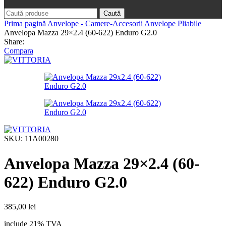
Caută
Prima pagină
Anvelope - Camere-Accesorii
Anvelope Pliabile
Anvelopa Mazza 29×2.4 (60-622) Enduro G2.0
Share:
Compara
SKU:
11A00280
Anvelopa Mazza 29×2.4 (60-
622) Enduro G2.0
385,00
lei
include 21% TVA