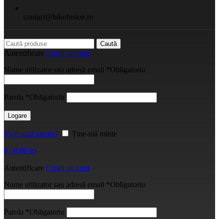
contact@bikefusion.ro
Caută
Autentificare
Creați un cont
Nume utilizator sau adresă email
*
Obligatoriu
Parola
*
Obligatoriu
Logare
Ți-ai uitat parola?
Ține-mă minte
0
/
0,00
lei
Autentificare
Creați un cont
Nume utilizator sau adresă email
*
Obligatoriu
Parola
*
Obligatoriu