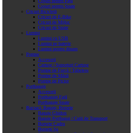
Coșuri pentru Față
Coșuri pentru Spate
Cricuri Bicicletă
Cricuri de E-Bike
Cricuri de Mijloc
Cricuri de Spate
Lumini
Lumini cu USB
Lumini pe baterie
Lumini pentru dinam
Pompe
Accesorii
Cartușe / Suporturi Cartușe
Pompe de Furcă / Tubeless
Pompe de Mână
Pompe de Picior
Portbagaje
Accesorii
Portbagaje Față
Portbagaje Spate
Rucsaci, Bagaje, Borsete
Bagaje Ghidon
Bagaje Portbagaj / Cutii de Transport
Borsete Cadru
Borsete Șa