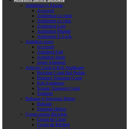
Antifurturi și Alarme
Accesorii
Antifurturi cu cheie
Antifurturi cu cifru
Antifurturi Lanț
Antifurturi Pliabile
Antifurturi U-Lock
Apărători noroi
Accesorii
Apărători Față
Apărători Spate
Seturi Apărători
Articole Copii și Roți Ajutătoare
Biciclete Copii fără Pedale
Remorci Transport Copii
Roți Ajutătoare
Scaune Transport Copii
Trotinete
Bidoane și Suporturi Bidon
Bidoane
Suporturi Bidon
Coșuri pentru Biciclete
Cosuri de Copii
Coșuri de Răchită