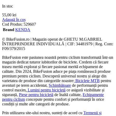
In stoc
55,00
lei
Adaugă în coș
Cod Produs:
529607
Brand
KENDA
© BikeFusion.ro | Magazin operat de GHETU M.GABRIEL
ÎNTREPRINDERE INDIVIDUALĂ | CIF: 34481979 | Reg. Com:
F09/379/2015
BikeFusion este pasiunea noastră pentru ciclism transformată într-un
magazin dedicat tuturor iubitorilor de biciclete. Credem că fiecare
traseu merită explorat și fiecare pasionat merită echipament de
calitate. Din 2024, BikeFusion aduce pe piața românească produse
premium pentru ciclism. Descoperă universul nostru și alege din
varietatea de produse din categoriile noastre:
Biciclete MTB
pentru
aventuri pe teren accidentat,
Schimbătoare
de performanță pentru
control maxim,
Lumini pentru bicicletă
ce asigură vizibilitate și
siguranță,
Piese pentru bicicletă
de înaltă calitate,
Echipamente
pentru ciclism
concepute pentru confort și performanță în orice
condiții și multe alte categorii de produse.
Prin utilizarea site-ului nostru, sunteți de acord cu
Termenii și