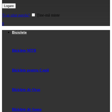
Logare
Ți-ai uitat parola?
Ține-mă minte
0
Biciclete
Biciclete MTB
Biciclete pentru Copii
Biciclete de Oras
Biciclete de Sosea