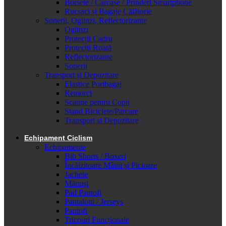
Borsete / Carcase / Prinderi Smartphone
Rucsaci și Bagaje Călătorie
Sonerii, Oglinzi, Reflectorizante
Oglinzi
Protecții Cadru
Protecții Roată
Reflectorizante
Sonerii
Transport și Depozitare
Elastice Portbagaj
Remorci
Scaune pentru Copii
Stand Biciclete/Parcare
Transport si Depozitare
Echipament Ciclism
Echipamente
Bib Shorts / Boxeri
Încălzitoare Mâini și Picioare
Jachete
Mănuși
Pad Pantofi
Pantaloni / Jerseys
Pantofi
Tricouri Funcționale