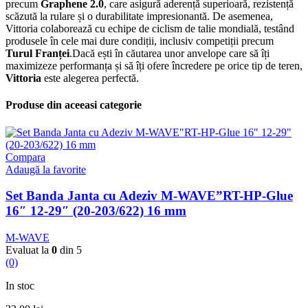
precum
Graphene 2.0
, care asigură aderență superioară, rezistență
scăzută la rulare și o durabilitate impresionantă. De asemenea,
Vittoria colaborează cu echipe de ciclism de talie mondială, testând
produsele în cele mai dure condiții, inclusiv competiții precum
Turul Franței
.Dacă ești în căutarea unor anvelope care să îți
maximizeze performanța și să îți ofere încredere pe orice tip de teren,
Vittoria
este alegerea perfectă.
Produse din aceeasi categorie
Compara
Adaugă la favorite
Set Banda Janta cu Adeziv M-WAVE”RT-HP-Glue
16″ 12-29″ (20-203/622) 16 mm
M-WAVE
Evaluat la
0
din 5
(0)
In stoc