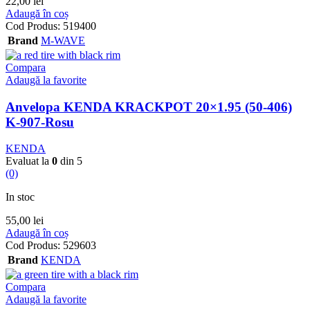
22,00
lei
Adaugă în coș
Cod Produs:
519400
Brand
M-WAVE
Compara
Adaugă la favorite
Anvelopa KENDA KRACKPOT 20×1.95 (50-406)
K-907-Rosu
KENDA
Evaluat la
0
din 5
(0)
In stoc
55,00
lei
Adaugă în coș
Cod Produs:
529603
Brand
KENDA
Compara
Adaugă la favorite