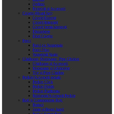
Oglinzi
Protectii si Accesorii
Cuvete (Head Set)
Cuveți Externi
Cuveți Integrați
Cuveți Semi-Integrați
Distanțiere
Flori Cuvete
Furci
Furci cu Suspensie
Furci Fixe
Suspensii Spate
Ghidoane, Mansoane, Pipe Ghidon
Ghidoane și Accesorii
Mansoane și Ghidoline
Tije și Pipe Ghidon
Pedale/Accesorii pedale
Pedale Click
Pedale Duble
Pedale Platforma
Rulmenti/Accesorii Pedale
Roți și Componente Roți
Butuci
Jante și Benzi Jantă
Roți și Seturi Roți