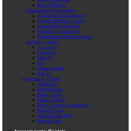
Spițe și Nipluri
Schimbătoare și Transmisii
Angrenaje și Monoblocuri
Cabluri, Mantale, Capete
Lanțuri și Componente
Pinioane și Distanțiere
Schimbătoare și Componente
Șei/Tije și Coliere
Accesorii
Coliere Șa
Huse Șa
Șei
Sistem VeloFit
Tije Șa
Sisteme de Frânare
Adaptoare
Discuri Frână
Frâne pe disc
Frâne V-Brake
Kituri Aerisire/Componente
Manete Frână
Plăcuțe Frână Disc
Saboti Frână
Accesorii pentru Bicicleta