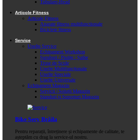
Tubulare-Head
Articole Fitness
Articole Fitness
Aparate fitness multifunctionale
Biciclete fitness
Service
Unelte Service
Echipament Workshop
Șuruburi / Piulițe / Șaibe
Truse de Scule
Unelte Multifuncționale
Unelte Speciale
Unelte Universale
Echipament Magazin
Servicii / Soluții Magazin
Standuri și Suporturi Magazin
Bike Serv Brăila
Pentru reparații, întreținere și echipamente de calitate, te
așteptăm cu drag la service-ul nostru.