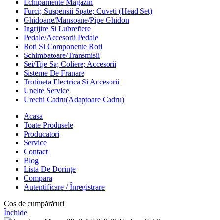
Echipamente Magazin
Furci; Suspensii Spate; Cuveti (Head Set)
Ghidoane/Mansoane/Pipe Ghidon
Ingrijire Si Lubrefiere
Pedale/Accesorii Pedale
Roti Si Componente Roti
Schimbatoare/Transmisii
Sei/Tije Sa; Coliere; Accesorii
Sisteme De Franare
Trotineta Electrica Si Accesorii
Unelte Service
Urechi Cadru(Adaptoare Cadru)
Acasa
Toate Produsele
Producatori
Service
Contact
Blog
Lista De Dorințe
Compara
Autentificare / Înregistrare
Coș de cumpărături
Închide