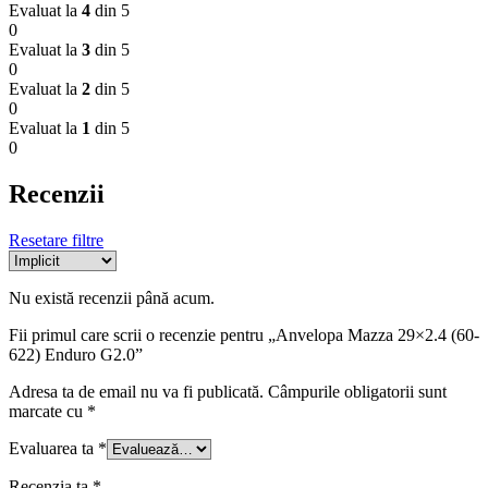
Evaluat la
4
din 5
0
Evaluat la
3
din 5
0
Evaluat la
2
din 5
0
Evaluat la
1
din 5
0
Recenzii
Resetare filtre
Nu există recenzii până acum.
Fii primul care scrii o recenzie pentru „Anvelopa Mazza 29×2.4 (60-
622) Enduro G2.0”
Adresa ta de email nu va fi publicată.
Câmpurile obligatorii sunt
marcate cu
*
Evaluarea ta
*
Recenzia ta
*