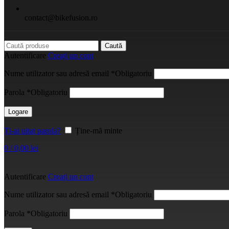
contact@bikefusion.ro
Caută
Autentificare
Creați un cont
Nume utilizator sau adresă email
*
Obligatoriu
Parola
*
Obligatoriu
Logare
Ți-ai uitat parola?
Ține-mă minte
0
/
0,00
lei
Autentificare
Creați un cont
Nume utilizator sau adresă email
*
Obligatoriu
Parola
*
Obligatoriu