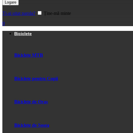
Logare
Ți-ai uitat parola?
Ține-mă minte
0
Biciclete
Biciclete MTB
Biciclete pentru Copii
Biciclete de Oras
Biciclete de Sosea