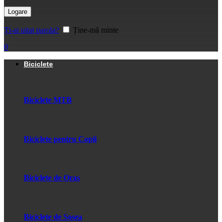
Logare
Ți-ai uitat parola?
Ține-mă minte
0
Biciclete
Biciclete MTB
Biciclete pentru Copii
Biciclete de Oras
Biciclete de Sosea