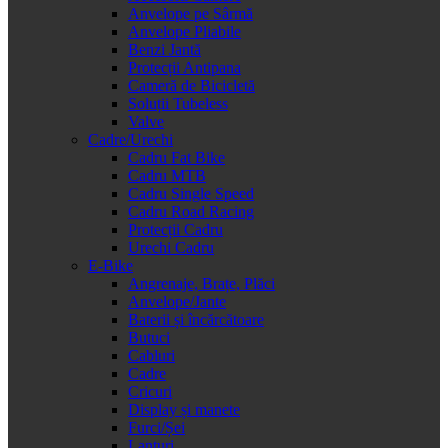
Anvelope pe Sârmă
Anvelope Pliabile
Benzi Jantă
Protecții Antipana
Cameră de Bicicletă
Soluții Tubeless
Valve
Cadre/Urechi
Cadru Fat Bike
Cadru MTB
Cadru Single Speed
Cadru Road Racing
Protecții Cadru
Urechi Cadru
E-Bike
Angrenaje, Brațe, Plăci
Anvelope/Jante
Baterii și încărcătoare
Butuci
Cabluri
Cadre
Cricuri
Display și manete
Furci/Șei
Lanțuri