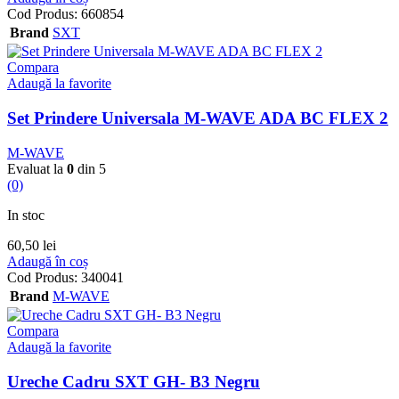
Cod Produs:
660854
Brand
SXT
Compara
Adaugă la favorite
Set Prindere Universala M-WAVE ADA BC FLEX 2
M-WAVE
Evaluat la
0
din 5
(0)
In stoc
60,50
lei
Adaugă în coș
Cod Produs:
340041
Brand
M-WAVE
Compara
Adaugă la favorite
Ureche Cadru SXT GH- B3 Negru