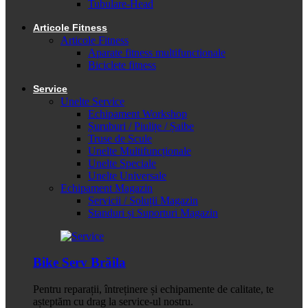
Tubulare-Head
Articole Fitness
Articole Fitness
Aparate fitness multifunctionale
Biciclete fitness
Service
Unelte Service
Echipament Workshop
Șuruburi / Piulițe / Șaibe
Truse de Scule
Unelte Multifuncționale
Unelte Speciale
Unelte Universale
Echipament Magazin
Servicii / Soluții Magazin
Standuri și Suporturi Magazin
Bike Serv Brăila
Pentru reparații, întreținere și echipamente de calitate, te
așteptăm cu drag la service-ul nostru.