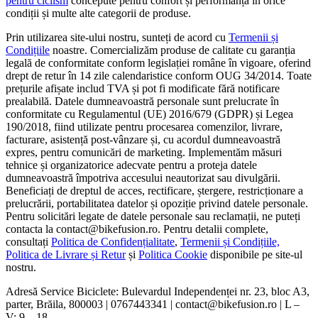
pentru ciclism
concepute pentru confort și performanță în orice
condiții și multe alte categorii de produse.
Prin utilizarea site-ului nostru, sunteți de acord cu
Termenii și
Condițiile
noastre. Comercializăm produse de calitate cu garanția
legală de conformitate conform legislației române în vigoare, oferind
drept de retur în 14 zile calendaristice conform OUG 34/2014. Toate
prețurile afișate includ TVA și pot fi modificate fără notificare
prealabilă. Datele dumneavoastră personale sunt prelucrate în
conformitate cu Regulamentul (UE) 2016/679 (GDPR) și Legea
190/2018, fiind utilizate pentru procesarea comenzilor, livrare,
facturare, asistență post-vânzare și, cu acordul dumneavoastră
expres, pentru comunicări de marketing. Implementăm măsuri
tehnice și organizatorice adecvate pentru a proteja datele
dumneavoastră împotriva accesului neautorizat sau divulgării.
Beneficiați de dreptul de acces, rectificare, ștergere, restricționare a
prelucrării, portabilitatea datelor și opoziție privind datele personale.
Pentru solicitări legate de datele personale sau reclamații, ne puteți
contacta la contact@bikefusion.ro. Pentru detalii complete,
consultați
Politica de Confidențialitate
,
Termenii și Condițiile,
Politica de Livrare și Retur
și
Politica Cookie
disponibile pe site-ul
nostru.
Adresă Service Biciclete: Bulevardul Independenței nr. 23, bloc A3,
parter, Brăila, 800003 | 0767443341 | contact@bikefusion.ro | L –
V: 9 – 18