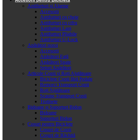
Antifurturi și Alarme
Accesorii
Antifurturi cu cheie
Antifurturi cu cifru
Antifurturi Lanț
Antifurturi Pliabile
Antifurturi U-Lock
Apărători noroi
Accesorii
Apărători Față
Apărători Spate
Seturi Apărători
Articole Copii și Roți Ajutătoare
Biciclete Copii fără Pedale
Remorci Transport Copii
Roți Ajutătoare
Scaune Transport Copii
Trotinete
Bidoane și Suporturi Bidon
Bidoane
Suporturi Bidon
Coșuri pentru Biciclete
Cosuri de Copii
Coșuri de Răchită