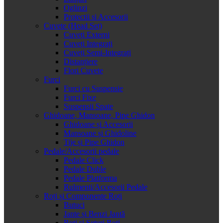
Oglinzi
Protectii si Accesorii
Cuvete (Head Set)
Cuveți Externi
Cuveți Integrați
Cuveți Semi-Integrați
Distanțiere
Flori Cuvete
Furci
Furci cu Suspensie
Furci Fixe
Suspensii Spate
Ghidoane, Mansoane, Pipe Ghidon
Ghidoane și Accesorii
Mansoane și Ghidoline
Tije și Pipe Ghidon
Pedale/Accesorii pedale
Pedale Click
Pedale Duble
Pedale Platforma
Rulmenti/Accesorii Pedale
Roți și Componente Roți
Butuci
Jante și Benzi Jantă
Roți și Seturi Roți