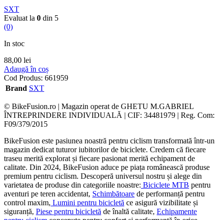
SXT
Evaluat la
0
din 5
(0)
In stoc
88,00
lei
Adaugă în coș
Cod Produs:
661959
Brand
SXT
© BikeFusion.ro | Magazin operat de GHETU M.GABRIEL
ÎNTREPRINDERE INDIVIDUALĂ | CIF: 34481979 | Reg. Com:
F09/379/2015
BikeFusion este pasiunea noastră pentru ciclism transformată într-un
magazin dedicat tuturor iubitorilor de biciclete. Credem că fiecare
traseu merită explorat și fiecare pasionat merită echipament de
calitate. Din 2024, BikeFusion aduce pe piața românească produse
premium pentru ciclism. Descoperă universul nostru și alege din
varietatea de produse din categoriile noastre:
Biciclete MTB
pentru
aventuri pe teren accidentat,
Schimbătoare
de performanță pentru
control maxim,
Lumini pentru bicicletă
ce asigură vizibilitate și
siguranță,
Piese pentru bicicletă
de înaltă calitate,
Echipamente