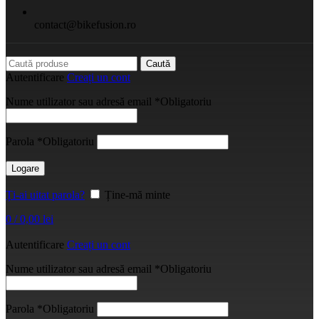
contact@bikefusion.ro
Caută
Autentificare
Creați un cont
Nume utilizator sau adresă email
*
Obligatoriu
Parola
*
Obligatoriu
Logare
Ți-ai uitat parola?
Ține-mă minte
0
/
0,00
lei
Autentificare
Creați un cont
Nume utilizator sau adresă email
*
Obligatoriu
Parola
*
Obligatoriu