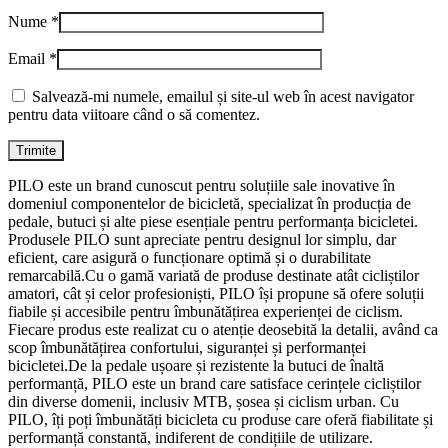
Nume
*
Email
*
Salvează-mi numele, emailul și site-ul web în acest navigator
pentru data viitoare când o să comentez.
PILO este un brand cunoscut pentru soluțiile sale inovative în
domeniul componentelor de bicicletă, specializat în producția de
pedale, butuci și alte piese esențiale pentru performanța bicicletei.
Produsele PILO sunt apreciate pentru designul lor simplu, dar
eficient, care asigură o funcționare optimă și o durabilitate
remarcabilă.Cu o gamă variată de produse destinate atât cicliștilor
amatori, cât și celor profesioniști, PILO își propune să ofere soluții
fiabile și accesibile pentru îmbunătățirea experienței de ciclism.
Fiecare produs este realizat cu o atenție deosebită la detalii, având ca
scop îmbunătățirea confortului, siguranței și performanței
bicicletei.De la pedale ușoare și rezistente la butuci de înaltă
performanță, PILO este un brand care satisface cerințele cicliștilor
din diverse domenii, inclusiv MTB, șosea și ciclism urban. Cu
PILO, îți poți îmbunătăți bicicleta cu produse care oferă fiabilitate și
performanță constantă, indiferent de condițiile de utilizare.