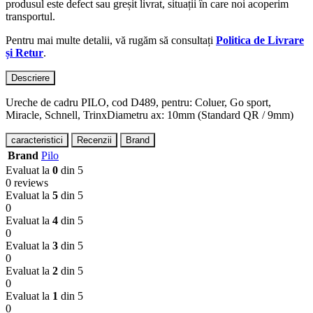
produsul este defect sau greșit livrat, situații în care noi acoperim
transportul.
Pentru mai multe detalii, vă rugăm să consultați
Politica de Livrare
și Retur
.
Descriere
Ureche de cadru PILO, cod D489, pentru: Coluer, Go sport,
Miracle, Schnell, TrinxDiametru ax: 10mm (Standard QR / 9mm)
caracteristici
Recenzii
Brand
Brand
Pilo
Evaluat la
0
din 5
0 reviews
Evaluat la
5
din 5
0
Evaluat la
4
din 5
0
Evaluat la
3
din 5
0
Evaluat la
2
din 5
0
Evaluat la
1
din 5
0