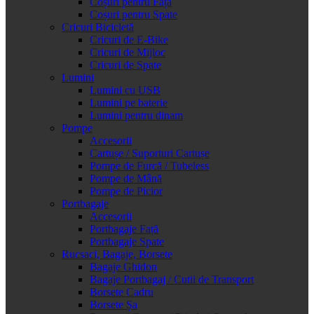
Coșuri pentru Față
Coșuri pentru Spate
Cricuri Bicicletă
Cricuri de E-Bike
Cricuri de Mijloc
Cricuri de Spate
Lumini
Lumini cu USB
Lumini pe baterie
Lumini pentru dinam
Pompe
Accesorii
Cartușe / Suporturi Cartușe
Pompe de Furcă / Tubeless
Pompe de Mână
Pompe de Picior
Portbagaje
Accesorii
Portbagaje Față
Portbagaje Spate
Rucsaci, Bagaje, Borsete
Bagaje Ghidon
Bagaje Portbagaj / Cutii de Transport
Borsete Cadru
Borsete Șa