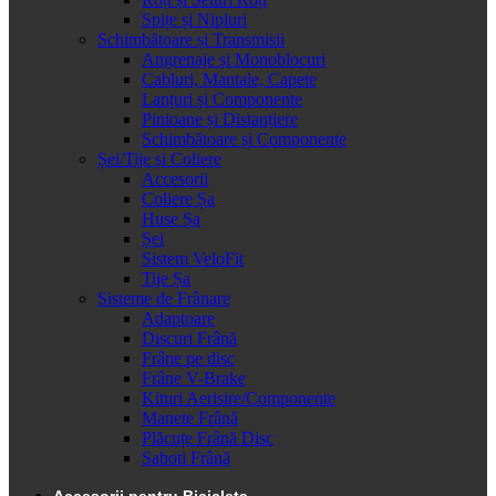
Spițe și Nipluri
Schimbătoare și Transmisii
Angrenaje și Monoblocuri
Cabluri, Mantale, Capete
Lanțuri și Componente
Pinioane și Distanțiere
Schimbătoare și Componente
Șei/Tije și Coliere
Accesorii
Coliere Șa
Huse Șa
Șei
Sistem VeloFit
Tije Șa
Sisteme de Frânare
Adaptoare
Discuri Frână
Frâne pe disc
Frâne V-Brake
Kituri Aerisire/Componente
Manete Frână
Plăcuțe Frână Disc
Saboti Frână
Accesorii pentru Bicicleta