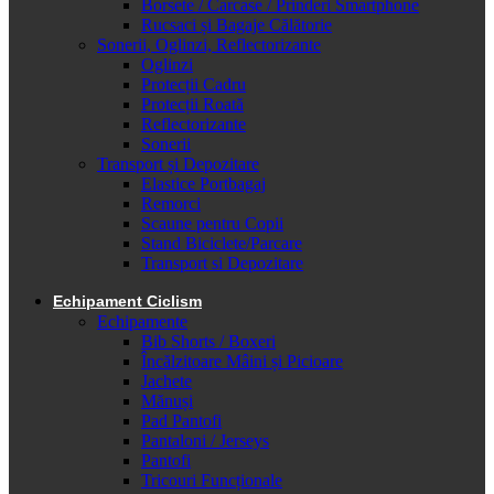
Borsete / Carcase / Prinderi Smartphone
Rucsaci și Bagaje Călătorie
Sonerii, Oglinzi, Reflectorizante
Oglinzi
Protecții Cadru
Protecții Roată
Reflectorizante
Sonerii
Transport și Depozitare
Elastice Portbagaj
Remorci
Scaune pentru Copii
Stand Biciclete/Parcare
Transport si Depozitare
Echipament Ciclism
Echipamente
Bib Shorts / Boxeri
Încălzitoare Mâini și Picioare
Jachete
Mănuși
Pad Pantofi
Pantaloni / Jerseys
Pantofi
Tricouri Funcționale