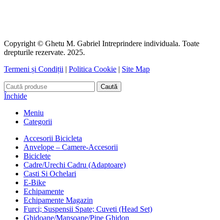
Copyright © Ghetu M. Gabriel Intreprindere individuala. Toate
drepturile rezervate. 2025.
Termeni și Condiții
|
Politica Cookie
|
Site Map
Caută
Închide
Meniu
Categorii
Accesorii Bicicleta
Anvelope – Camere-Accesorii
Biciclete
Cadre/Urechi Cadru (Adaptoare)
Casti Si Ochelari
E-Bike
Echipamente
Echipamente Magazin
Furci; Suspensii Spate; Cuveti (Head Set)
Ghidoane/Mansoane/Pipe Ghidon