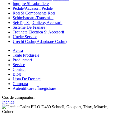
Ingrijire Si Lubrefiere
Pedale/Accesorii Pedale
Roti Si Componente Roti
Schimbatoare/Transmisii
Sei/Tije Sa; Coliere; Accesorii
Sisteme De Franare
Trotineta Electrica Si Accesorii
Unelte Service
Urechi Cadru(Adaptoare Cadru)
Acasa
Toate Produsele
Producatori
Service
Contact
Blog
Lista De Dorințe
Compara
Autentificare / Înregistrare
Coș de cumpărături
Închide