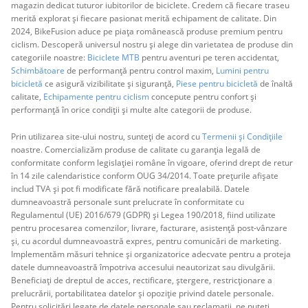
magazin dedicat tuturor iubitorilor de biciclete. Credem că fiecare traseu
merită explorat și fiecare pasionat merită echipament de calitate. Din
2024, BikeFusion aduce pe piața românească produse premium pentru
ciclism. Descoperă universul nostru și alege din varietatea de produse din
categoriile noastre:
Biciclete MTB
pentru aventuri pe teren accidentat,
Schimbătoare
de performanță pentru control maxim,
Lumini pentru
bicicletă
ce asigură vizibilitate și siguranță,
Piese pentru bicicletă
de înaltă
calitate,
Echipamente pentru ciclism
concepute pentru confort și
performanță în orice condiții și multe alte categorii de produse.
Prin utilizarea site-ului nostru, sunteți de acord cu
Termenii și Condițiile
noastre. Comercializăm produse de calitate cu garanția legală de
conformitate conform legislației române în vigoare, oferind drept de retur
în 14 zile calendaristice conform OUG 34/2014. Toate prețurile afișate
includ TVA și pot fi modificate fără notificare prealabilă. Datele
dumneavoastră personale sunt prelucrate în conformitate cu
Regulamentul (UE) 2016/679 (GDPR) și Legea 190/2018, fiind utilizate
pentru procesarea comenzilor, livrare, facturare, asistență post-vânzare
și, cu acordul dumneavoastră expres, pentru comunicări de marketing.
Implementăm măsuri tehnice și organizatorice adecvate pentru a proteja
datele dumneavoastră împotriva accesului neautorizat sau divulgării.
Beneficiați de dreptul de acces, rectificare, ștergere, restricționare a
prelucrării, portabilitatea datelor și opoziție privind datele personale.
Pentru solicitări legate de datele personale sau reclamații, ne puteți