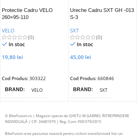
Protectie Cadru VELO
Ureche Cadru SXT GH -013
260×95-110
S-3
VELO
SXT
(0)
(0)
In stoc
In stoc
19,80
lei
45,00
lei
Adaugă În Coș
Adaugă În Coș
Cod Produs:
303322
Cod Produs:
660846
VELO
SXT
BRAND
BRAND
© BikeFusion.ro | Magazin operat de GHETU M.GABRIEL ÎNTREPRINDERE
INDIVIDUALĂ | CIF: 34481979 | Reg. Com: F09/379/2015
BikeFusion este pasiunea noastră pentru ciclism transformată într-un