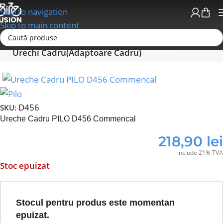
Skip to navigation
Skip to main content
Prima pagină
Cadre/Urechi Cadru (Adaptoare)
Urechi Cadru(Adaptoare Cadru)
D456
SKU:
Ureche Cadru PILO D456 Commencal
218,90
lei
include 21% TVA
Stoc epuizat
Stocul pentru produs este momentan
epuizat.