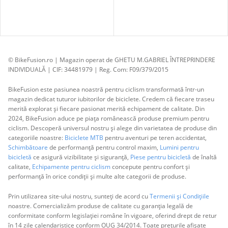
© BikeFusion.ro | Magazin operat de GHETU M.GABRIEL ÎNTREPRINDERE
INDIVIDUALĂ | CIF: 34481979 | Reg. Com: F09/379/2015
BikeFusion este pasiunea noastră pentru ciclism transformată într-un
magazin dedicat tuturor iubitorilor de biciclete. Credem că fiecare traseu
merită explorat și fiecare pasionat merită echipament de calitate. Din
2024, BikeFusion aduce pe piața românească produse premium pentru
ciclism. Descoperă universul nostru și alege din varietatea de produse din
categoriile noastre:
Biciclete MTB
pentru aventuri pe teren accidentat,
Schimbătoare
de performanță pentru control maxim,
Lumini pentru
bicicletă
ce asigură vizibilitate și siguranță,
Piese pentru bicicletă
de înaltă
calitate,
Echipamente pentru ciclism
concepute pentru confort și
performanță în orice condiții și multe alte categorii de produse.
Prin utilizarea site-ului nostru, sunteți de acord cu
Termenii și Condițiile
noastre. Comercializăm produse de calitate cu garanția legală de
conformitate conform legislației române în vigoare, oferind drept de retur
în 14 zile calendaristice conform OUG 34/2014. Toate prețurile afișate