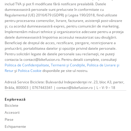
includ TVA și pot fi modificate fără notificare prealabilă. Datele
dumneavoastră personale sunt prelucrate în conformitate cu
Regulamentul (UE) 2016/679 (GDPR) și Legea 190/2018, fiind utilizate
pentru procesarea comenzilor, livrare, facturare, asistență post-vânzare
și, cu acordul dumneavoastră expres, pentru comunicări de marketing.
Implementăm măsuri tehnice și organizatorice adecvate pentru a proteja
datele dumneavoastră împotriva accesului neautorizat sau divulgării.
Beneficiați de dreptul de acces, rectificare, ștergere, restricționare a
prelucrării, portabilitatea datelor și opoziție privind datele personale.
Pentru solicitări legate de datele personale sau reclamații, ne puteți
contacta la contact@bikefusion.ro. Pentru detalii complete, consultați
Politica de Confidențialitate
,
Termenii și Condițiile,
Politica de Livrare și
Retur
și
Politica Cookie
disponibile pe site-ul nostru.
Adresă Service Biciclete: Bulevardul Independenței nr. 23, bloc A3, parter,
Brăila, 800003 | 0767443341 | contact@bikefusion.ro | L – V: 9 – 18
Explorează
Biciclete
Accesorii
Piese
Echipamente