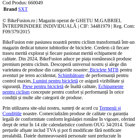
Cod Produs:
660049
Brand
SXT
© BikeFusion.ro | Magazin operat de GHETU M.GABRIEL
ÎNTREPRINDERE INDIVIDUALĂ | CIF: 34481979 | Reg. Com:
F09/379/2015
BikeFusion este pasiunea noastră pentru ciclism transformată într-un
magazin dedicat tuturor iubitorilor de biciclete. Credem că fiecare
traseu merită explorat și fiecare pasionat merită echipament de
calitate. Din 2024, BikeFusion aduce pe piața românească produse
premium pentru ciclism. Descoperă universul nostru și alege din
varietatea de produse din categoriile noastre:
Biciclete MTB
pentru
aventuri pe teren accidentat,
Schimbătoare
de performanță pentru
control maxim,
Lumini pentru bicicletă
ce asigură vizibilitate și
siguranță,
Piese pentru bicicletă
de înaltă calitate,
Echipamente
pentru ciclism
concepute pentru confort și performanță în orice
condiții și multe alte categorii de produse.
Prin utilizarea site-ului nostru, sunteți de acord cu
Termenii și
Condițiile
noastre. Comercializăm produse de calitate cu garanția
legală de conformitate conform legislației române în vigoare, oferind
drept de retur în 14 zile calendaristice conform OUG 34/2014. Toate
prețurile afișate includ TVA și pot fi modificate fără notificare
prealabilă. Datele dumneavoastră personale sunt prelucrate în