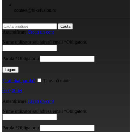
contact@bikefusion.ro
Caută
Autentificare
Creați un cont
Nume utilizator sau adresă email
*
Obligatoriu
Parola
*
Obligatoriu
Logare
Ți-ai uitat parola?
Ține-mă minte
0
/
0,00
lei
Autentificare
Creați un cont
Nume utilizator sau adresă email
*
Obligatoriu
Parola
*
Obligatoriu