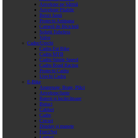
Anvelope pe Sârmă
Anvelope Pliabile
Benzi Jantă
Protecții Antipana
Cameră de Bicicletă
Soluții Tubeless
Valve
Cadre/Urechi
Cadru Fat Bike
Cadru MTB
Cadru Single Speed
Cadru Road Racing
Protecții Cadru
Urechi Cadru
E-Bike
Angrenaje, Brațe, Plăci
Anvelope/Jante
Baterii și încărcătoare
Butuci
Cabluri
Cadre
Cricuri
Display și manete
Furci/Șei
Lanțuri