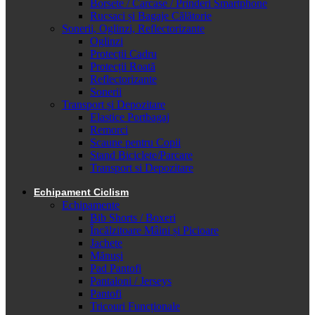
Borsete / Carcase / Prinderi Smartphone
Rucsaci și Bagaje Călătorie
Sonerii, Oglinzi, Reflectorizante
Oglinzi
Protecții Cadru
Protecții Roată
Reflectorizante
Sonerii
Transport și Depozitare
Elastice Portbagaj
Remorci
Scaune pentru Copii
Stand Biciclete/Parcare
Transport si Depozitare
Echipament Ciclism
Echipamente
Bib Shorts / Boxeri
Încălzitoare Mâini și Picioare
Jachete
Mănuși
Pad Pantofi
Pantaloni / Jerseys
Pantofi
Tricouri Funcționale