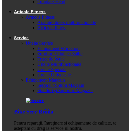
Tubulare-Head
Articole Fitness
Articole Fitness
Aparate fitness multifunctionale
Biciclete fitness
Service
Unelte Service
Echipament Workshop
Șuruburi / Piulițe / Șaibe
Truse de Scule
Unelte Multifuncționale
Unelte Speciale
Unelte Universale
Echipament Magazin
Servicii / Soluții Magazin
Standuri și Suporturi Magazin
Bike Serv Brăila
Pentru reparații, întreținere și echipamente de calitate, te
așteptăm cu drag la service-ul nostru.