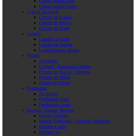
Coșuri pentru Față
Coșuri pentru Spate
Cricuri Bicicletă
Cricuri de E-Bike
Cricuri de Mijloc
Cricuri de Spate
Lumini
Lumini cu USB
Lumini pe baterie
Lumini pentru dinam
Pompe
Accesorii
Cartușe / Suporturi Cartușe
Pompe de Furcă / Tubeless
Pompe de Mână
Pompe de Picior
Portbagaje
Accesorii
Portbagaje Față
Portbagaje Spate
Rucsaci, Bagaje, Borsete
Bagaje Ghidon
Bagaje Portbagaj / Cutii de Transport
Borsete Cadru
Borsete Șa