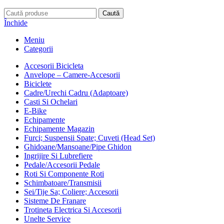
Caută
Închide
Meniu
Categorii
Accesorii Bicicleta
Anvelope – Camere-Accesorii
Biciclete
Cadre/Urechi Cadru (Adaptoare)
Casti Si Ochelari
E-Bike
Echipamente
Echipamente Magazin
Furci; Suspensii Spate; Cuveti (Head Set)
Ghidoane/Mansoane/Pipe Ghidon
Ingrijire Si Lubrefiere
Pedale/Accesorii Pedale
Roti Si Componente Roti
Schimbatoare/Transmisii
Sei/Tije Sa; Coliere; Accesorii
Sisteme De Franare
Trotineta Electrica Si Accesorii
Unelte Service