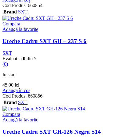
Cod Produs:
660854
Brand
SXT
Compara
Adaugă la favorite
Ureche Cadru SXT GH – 237 S 6
SXT
Evaluat la
0
din 5
(0)
In stoc
45,00
lei
Adaugă în coș
Cod Produs:
660856
Brand
SXT
Compara
Adaugă la favorite
Ureche Cadru SXT GH-126 Negru S14