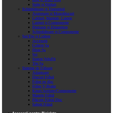
Spițe și Nipluri
Schimbătoare și Transmisii
Angrenaje și Monoblocuri
Cabluri, Mantale, Capete
Lanțuri și Componente
Pinioane și Distanțiere
Schimbătoare și Componente
Șei/Tije și Coliere
Accesorii
Coliere Șa
Huse Șa
Șei
Sistem VeloFit
Tije Șa
Sisteme de Frânare
Adaptoare
Discuri Frână
Frâne pe disc
Frâne V-Brake
Kituri Aerisire/Componente
Manete Frână
Plăcuțe Frână Disc
Saboti Frână
Accesorii pentru Bicicleta