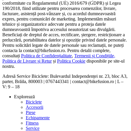
conformitate cu Regulamentul (UE) 2016/679 (GDPR) și Legea
190/2018, fiind utilizate pentru procesarea comenzilor, livrare,
facturare, asistență post-vânzare și, cu acordul dumneavoastră
expres, pentru comunicări de marketing. Implementăm măsuri
tehnice și organizatorice adecvate pentru a proteja datele
dumneavoastră împotriva accesului neautorizat sau divulgării.
Beneficiați de dreptul de acces, rectificare, ștergere, restricționare a
prelucrării, portabilitatea datelor și opoziție privind datele personale.
Pentru solicitări legate de datele personale sau reclamații, ne puteți
contacta la contact@bikefusion.ro. Pentru detalii complete,
consultați
Politica de Confidențialitate
,
Termenii și Condițiile,
Politica de Livrare și Retur
și
Politica Cookie
disponibile pe site-ul
nostru.
Adresă Service Biciclete: Bulevardul Independenței nr. 23, bloc A3,
parter, Brăila, 800003 | 0767443341 | contact@bikefusion.ro | L –
V: 9 – 18
Explorează
Biciclete
Accesorii
Piese
Echipamente
Fitness
Service