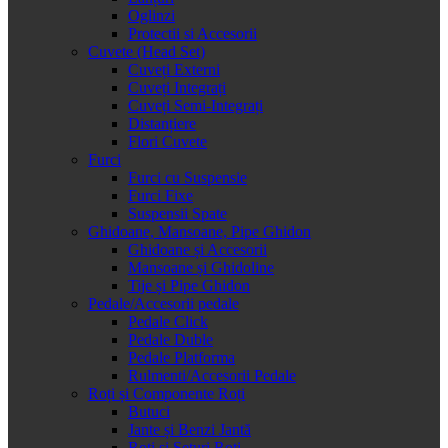
Oglinzi
Protectii si Accesorii
Cuvete (Head Set)
Cuveți Externi
Cuveți Integrați
Cuveți Semi-Integrați
Distanțiere
Flori Cuvete
Furci
Furci cu Suspensie
Furci Fixe
Suspensii Spate
Ghidoane, Mansoane, Pipe Ghidon
Ghidoane și Accesorii
Mansoane și Ghidoline
Tije și Pipe Ghidon
Pedale/Accesorii pedale
Pedale Click
Pedale Duble
Pedale Platforma
Rulmenti/Accesorii Pedale
Roți și Componente Roți
Butuci
Jante și Benzi Jantă
Roți și Seturi Roți