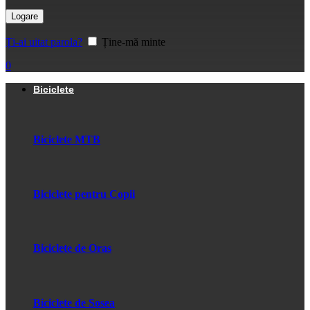
Logare
Ți-ai uitat parola?
Ține-mă minte
0
Biciclete
Biciclete MTB
Biciclete pentru Copii
Biciclete de Oras
Biciclete de Sosea