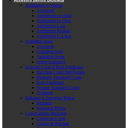
Antifurturi și Alarme
Accesorii
Antifurturi cu cheie
Antifurturi cu cifru
Antifurturi Lanț
Antifurturi Pliabile
Antifurturi U-Lock
Apărători noroi
Accesorii
Apărători Față
Apărători Spate
Seturi Apărători
Articole Copii și Roți Ajutătoare
Biciclete Copii fără Pedale
Remorci Transport Copii
Roți Ajutătoare
Scaune Transport Copii
Trotinete
Bidoane și Suporturi Bidon
Bidoane
Suporturi Bidon
Coșuri pentru Biciclete
Cosuri de Copii
Coșuri de Răchită