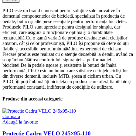
PILO este un brand cunoscut pentru soluțiile sale inovative în
domeniul componentelor de bicicletă, specializat în producția de
pedale, butuci și alte piese esențiale pentru performanța bicicletei.
Produsele PILO sunt apreciate pentru designul lor simplu, dar
eficient, care asigură o funcționare optimă și o durabilitate
remarcabilă.Cu o gamă variată de produse destinate atât cicliștilor
amatori, cât și celor profesioniști, PILO își propune să ofere soluții
fiabile și accesibile pentru îmbunătățirea experienței de ciclism.
Fiecare produs este realizat cu o atenție deosebită la detalii, având ca
scop îmbunătățirea confortului, siguranței și performanței
bicicletei.De la pedale ușoare și rezistente la butuci de înaltă
performanță, PILO este un brand care satisface cerințele cicliștilor
din diverse domenii, inclusiv MTB, șosea și ciclism urban. Cu
PILO, îți poți îmbunătăți bicicleta cu produse care oferă fiabilitate și
performanță constantă, indiferent de condițiile de utilizare.
Produse din aceeasi categorie
Compara
Adaugă la favorite
Protectie Cadru VELO 245×95-110