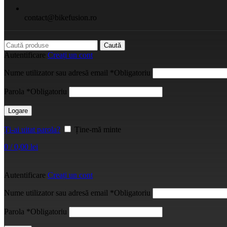
contact@bikefusion.ro
Caută
Autentificare
Creați un cont
Nume utilizator sau adresă email
*
Obligatoriu
Parola
*
Obligatoriu
Logare
Ți-ai uitat parola?
Ține-mă minte
0
/
0,00
lei
Autentificare
Creați un cont
Nume utilizator sau adresă email
*
Obligatoriu
Parola
*
Obligatoriu