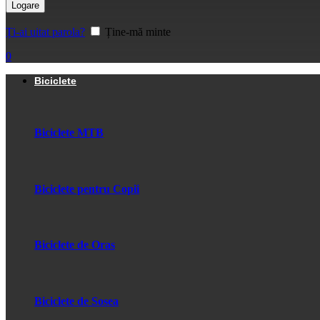
Logare
Ți-ai uitat parola?
Ține-mă minte
0
Biciclete
Biciclete MTB
Biciclete pentru Copii
Biciclete de Oras
Biciclete de Sosea