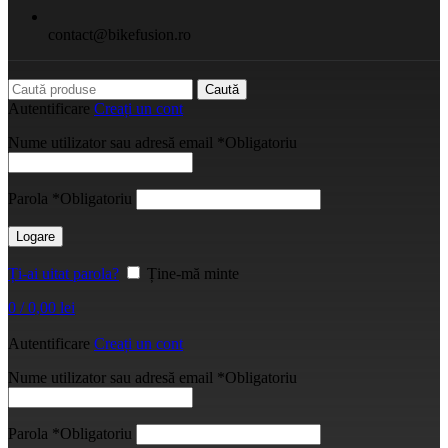
contact@bikefusion.ro
Caută
Autentificare
Creați un cont
Nume utilizator sau adresă email
*
Obligatoriu
Parola
*
Obligatoriu
Logare
Ți-ai uitat parola?
Ține-mă minte
0
/
0,00
lei
Autentificare
Creați un cont
Nume utilizator sau adresă email
*
Obligatoriu
Parola
*
Obligatoriu