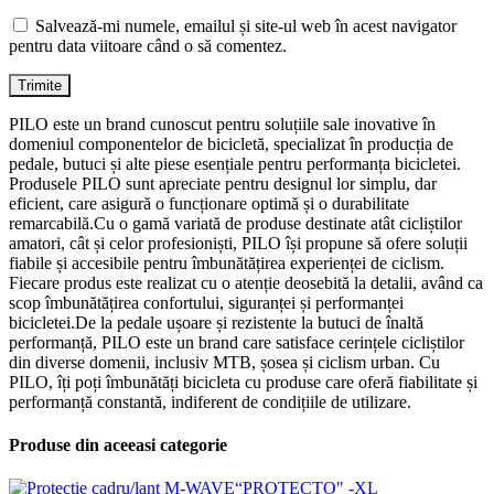
Salvează-mi numele, emailul și site-ul web în acest navigator
pentru data viitoare când o să comentez.
PILO este un brand cunoscut pentru soluțiile sale inovative în
domeniul componentelor de bicicletă, specializat în producția de
pedale, butuci și alte piese esențiale pentru performanța bicicletei.
Produsele PILO sunt apreciate pentru designul lor simplu, dar
eficient, care asigură o funcționare optimă și o durabilitate
remarcabilă.Cu o gamă variată de produse destinate atât cicliștilor
amatori, cât și celor profesioniști, PILO își propune să ofere soluții
fiabile și accesibile pentru îmbunătățirea experienței de ciclism.
Fiecare produs este realizat cu o atenție deosebită la detalii, având ca
scop îmbunătățirea confortului, siguranței și performanței
bicicletei.De la pedale ușoare și rezistente la butuci de înaltă
performanță, PILO este un brand care satisface cerințele cicliștilor
din diverse domenii, inclusiv MTB, șosea și ciclism urban. Cu
PILO, îți poți îmbunătăți bicicleta cu produse care oferă fiabilitate și
performanță constantă, indiferent de condițiile de utilizare.
Produse din aceeasi categorie