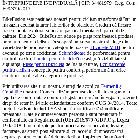
ÎNTREPRINDERE INDIVIDUALĂ | CIF: 34481979 | Reg. Com:
F09/379/2015
BikeFusion este pasiunea noastră pentru ciclism transformată într-un
magazin dedicat tuturor iubitorilor de biciclete. Credem că fiecare
traseu merită explorat și fiecare pasionat merită echipament de
calitate. Din 2024, BikeFusion aduce pe piața românească produse
premium pentru ciclism. Descoperă universul nostru și alege din
varietatea de produse din categoriile noastre:
Biciclete MTB
pentru
aventuri pe teren accidentat,
Schimbătoare
de performanță pentru
control maxim,
Lumini pentru bicicletă
ce asigură vizibilitate și
siguranță,
Piese pentru bicicletă
de înaltă calitate,
Echipamente
pentru ciclism
concepute pentru confort și performanță în orice
condiții și multe alte categorii de produse.
Prin utilizarea site-ului nostru, sunteți de acord cu
Termenii și
Condițiile
noastre. Comercializăm produse de calitate cu garanția
legală de conformitate conform legislației române în vigoare, oferind
drept de retur în 14 zile calendaristice conform OUG 34/2014. Toate
prețurile afișate includ TVA și pot fi modificate fără notificare
prealabilă. Datele dumneavoastră personale sunt prelucrate în
conformitate cu Regulamentul (UE) 2016/679 (GDPR) și Legea
190/2018, fiind utilizate pentru procesarea comenzilor, livrare,
facturare, asistență post-vânzare și, cu acordul dumneavoastră
expres, pentru comunicări de marketing. Implementăm măsuri