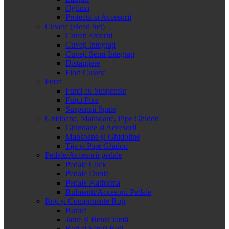
Oglinzi
Protectii si Accesorii
Cuvete (Head Set)
Cuveți Externi
Cuveți Integrați
Cuveți Semi-Integrați
Distanțiere
Flori Cuvete
Furci
Furci cu Suspensie
Furci Fixe
Suspensii Spate
Ghidoane, Mansoane, Pipe Ghidon
Ghidoane și Accesorii
Mansoane și Ghidoline
Tije și Pipe Ghidon
Pedale/Accesorii pedale
Pedale Click
Pedale Duble
Pedale Platforma
Rulmenti/Accesorii Pedale
Roți și Componente Roți
Butuci
Jante și Benzi Jantă
Roți și Seturi Roți