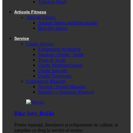
Tubulare-Head
Articole Fitness
Articole Fitness
Aparate fitness multifunctionale
Biciclete fitness
Service
Unelte Service
Echipament Workshop
Șuruburi / Piulițe / Șaibe
Truse de Scule
Unelte Multifuncționale
Unelte Speciale
Unelte Universale
Echipament Magazin
Servicii / Soluții Magazin
Standuri și Suporturi Magazin
Bike Serv Brăila
Pentru reparații, întreținere și echipamente de calitate, te
așteptăm cu drag la service-ul nostru.