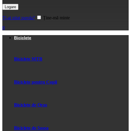
Logare
Ți-ai uitat parola?
Ține-mă minte
0
Biciclete
Biciclete MTB
Biciclete pentru Copii
Biciclete de Oras
Biciclete de Sosea