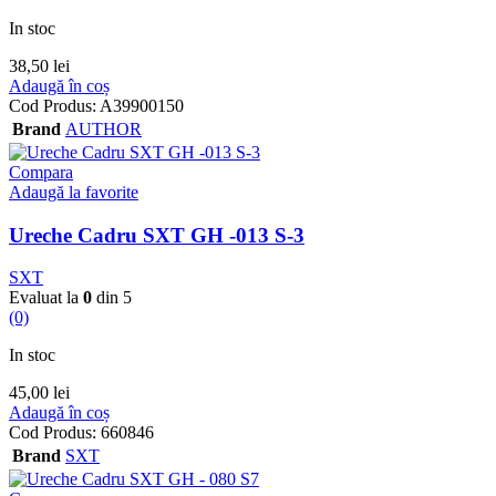
In stoc
38,50
lei
Adaugă în coș
Cod Produs:
A39900150
Brand
AUTHOR
Compara
Adaugă la favorite
Ureche Cadru SXT GH -013 S-3
SXT
Evaluat la
0
din 5
(0)
In stoc
45,00
lei
Adaugă în coș
Cod Produs:
660846
Brand
SXT