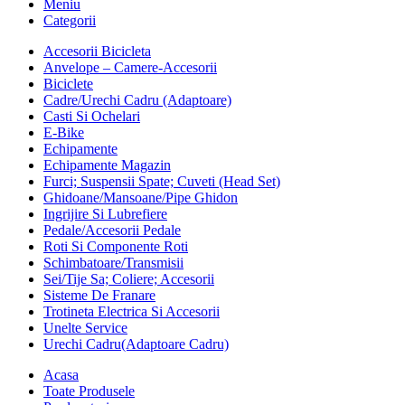
Meniu
Categorii
Accesorii Bicicleta
Anvelope – Camere-Accesorii
Biciclete
Cadre/Urechi Cadru (Adaptoare)
Casti Si Ochelari
E-Bike
Echipamente
Echipamente Magazin
Furci; Suspensii Spate; Cuveti (Head Set)
Ghidoane/Mansoane/Pipe Ghidon
Ingrijire Si Lubrefiere
Pedale/Accesorii Pedale
Roti Si Componente Roti
Schimbatoare/Transmisii
Sei/Tije Sa; Coliere; Accesorii
Sisteme De Franare
Trotineta Electrica Si Accesorii
Unelte Service
Urechi Cadru(Adaptoare Cadru)
Acasa
Toate Produsele