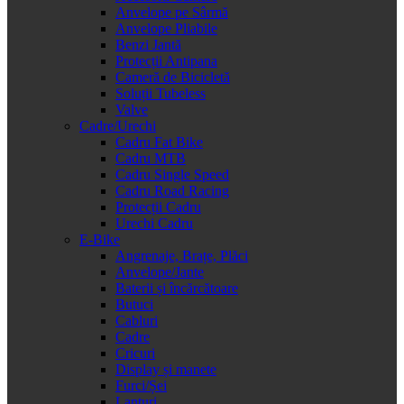
Anvelope pe Sârmă
Anvelope Pliabile
Benzi Jantă
Protecții Antipana
Cameră de Bicicletă
Soluții Tubeless
Valve
Cadre/Urechi
Cadru Fat Bike
Cadru MTB
Cadru Single Speed
Cadru Road Racing
Protecții Cadru
Urechi Cadru
E-Bike
Angrenaje, Brațe, Plăci
Anvelope/Jante
Baterii și încărcătoare
Butuci
Cabluri
Cadre
Cricuri
Display și manete
Furci/Șei
Lanțuri