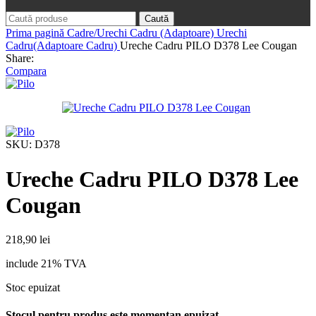
Caută
Prima pagină
Cadre/Urechi Cadru (Adaptoare)
Urechi
Cadru(Adaptoare Cadru)
Ureche Cadru PILO D378 Lee Cougan
Share:
Compara
SKU:
D378
Ureche Cadru PILO D378 Lee
Cougan
218,90
lei
include 21% TVA
Stoc epuizat
Stocul pentru produs este momentan epuizat.