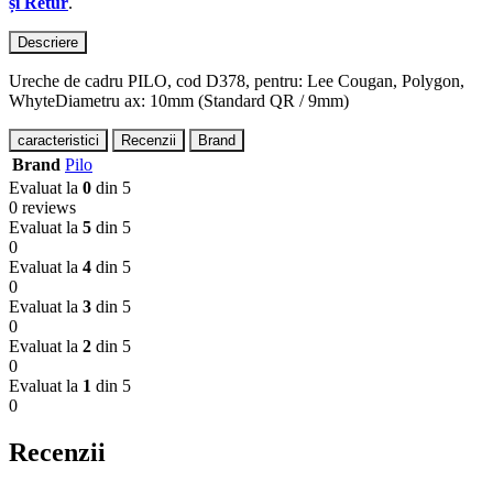
și Retur
.
Descriere
Ureche de cadru PILO, cod D378, pentru: Lee Cougan, Polygon,
WhyteDiametru ax: 10mm (Standard QR / 9mm)
caracteristici
Recenzii
Brand
Brand
Pilo
Evaluat la
0
din 5
0 reviews
Evaluat la
5
din 5
0
Evaluat la
4
din 5
0
Evaluat la
3
din 5
0
Evaluat la
2
din 5
0
Evaluat la
1
din 5
0
Recenzii