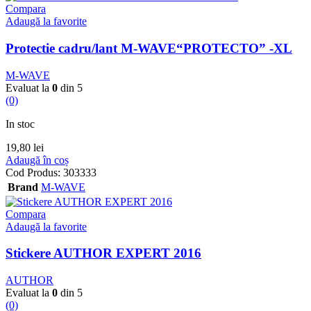
Compara
Adaugă la favorite
Protectie cadru/lant M-WAVE“PROTECTO” -XL
M-WAVE
Evaluat la
0
din 5
(0)
In stoc
19,80
lei
Adaugă în coș
Cod Produs:
303333
Brand
M-WAVE
Compara
Adaugă la favorite
Stickere AUTHOR EXPERT 2016
AUTHOR
Evaluat la
0
din 5
(0)