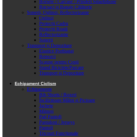
Borsete / Carcase / Prinderi Smartphone
Rucsaci și Bagaje Călătorie
Sonerii, Oglinzi, Reflectorizante
Oglinzi
Protecții Cadru
Protecții Roată
Reflectorizante
Sonerii
Transport și Depozitare
Elastice Portbagaj
Remorci
Scaune pentru Copii
Stand Biciclete/Parcare
Transport si Depozitare
Echipament Ciclism
Echipamente
Bib Shorts / Boxeri
Încălzitoare Mâini și Picioare
Jachete
Mănuși
Pad Pantofi
Pantaloni / Jerseys
Pantofi
Tricouri Funcționale