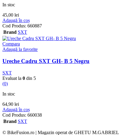
In stoc
45,00
lei
Adaugă în coș
Cod Produs:
660887
Brand
SXT
Compara
Adaugă la favorite
Ureche Cadru SXT GH- B 5 Negru
SXT
Evaluat la
0
din 5
(0)
In stoc
64,90
lei
Adaugă în coș
Cod Produs:
660038
Brand
SXT
© BikeFusion.ro | Magazin operat de GHETU M.GABRIEL