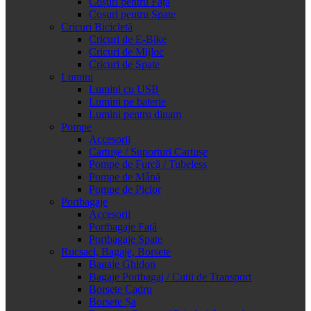
Coșuri pentru Față
Coșuri pentru Spate
Cricuri Bicicletă
Cricuri de E-Bike
Cricuri de Mijloc
Cricuri de Spate
Lumini
Lumini cu USB
Lumini pe baterie
Lumini pentru dinam
Pompe
Accesorii
Cartușe / Suporturi Cartușe
Pompe de Furcă / Tubeless
Pompe de Mână
Pompe de Picior
Portbagaje
Accesorii
Portbagaje Față
Portbagaje Spate
Rucsaci, Bagaje, Borsete
Bagaje Ghidon
Bagaje Portbagaj / Cutii de Transport
Borsete Cadru
Borsete Șa