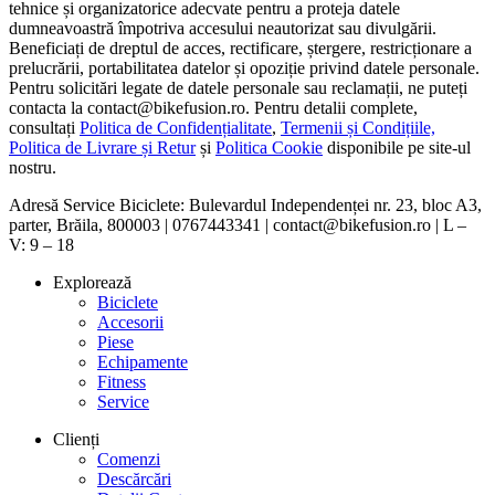
tehnice și organizatorice adecvate pentru a proteja datele
dumneavoastră împotriva accesului neautorizat sau divulgării.
Beneficiați de dreptul de acces, rectificare, ștergere, restricționare a
prelucrării, portabilitatea datelor și opoziție privind datele personale.
Pentru solicitări legate de datele personale sau reclamații, ne puteți
contacta la contact@bikefusion.ro. Pentru detalii complete,
consultați
Politica de Confidențialitate
,
Termenii și Condițiile,
Politica de Livrare și Retur
și
Politica Cookie
disponibile pe site-ul
nostru.
Adresă Service Biciclete: Bulevardul Independenței nr. 23, bloc A3,
parter, Brăila, 800003 | 0767443341 | contact@bikefusion.ro | L –
V: 9 – 18
Explorează
Biciclete
Accesorii
Piese
Echipamente
Fitness
Service
Clienți
Comenzi
Descărcări