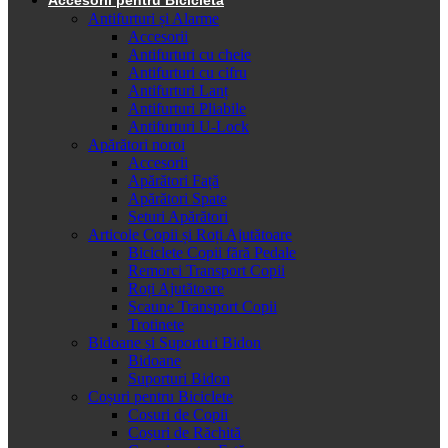
Antifurturi și Alarme
Accesorii
Antifurturi cu cheie
Antifurturi cu cifru
Antifurturi Lanț
Antifurturi Pliabile
Antifurturi U-Lock
Apărători noroi
Accesorii
Apărători Față
Apărători Spate
Seturi Apărători
Articole Copii și Roți Ajutătoare
Biciclete Copii fără Pedale
Remorci Transport Copii
Roți Ajutătoare
Scaune Transport Copii
Trotinete
Bidoane și Suporturi Bidon
Bidoane
Suporturi Bidon
Coșuri pentru Biciclete
Cosuri de Copii
Coșuri de Răchită