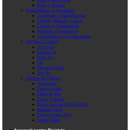
Spițe și Nipluri
Schimbătoare și Transmisii
Angrenaje și Monoblocuri
Cabluri, Mantale, Capete
Lanțuri și Componente
Pinioane și Distanțiere
Schimbătoare și Componente
Șei/Tije și Coliere
Accesorii
Coliere Șa
Huse Șa
Șei
Sistem VeloFit
Tije Șa
Sisteme de Frânare
Adaptoare
Discuri Frână
Frâne pe disc
Frâne V-Brake
Kituri Aerisire/Componente
Manete Frână
Plăcuțe Frână Disc
Saboti Frână
Accesorii pentru Bicicleta