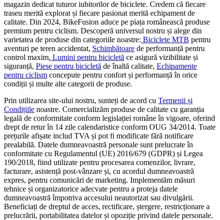
magazin dedicat tuturor iubitorilor de biciclete. Credem că fiecare
traseu merită explorat și fiecare pasionat merită echipament de
calitate. Din 2024, BikeFusion aduce pe piața românească produse
premium pentru ciclism. Descoperă universul nostru și alege din
varietatea de produse din categoriile noastre:
Biciclete MTB
pentru
aventuri pe teren accidentat,
Schimbătoare
de performanță pentru
control maxim,
Lumini pentru bicicletă
ce asigură vizibilitate și
siguranță,
Piese pentru bicicletă
de înaltă calitate,
Echipamente
pentru ciclism
concepute pentru confort și performanță în orice
condiții și multe alte categorii de produse.
Prin utilizarea site-ului nostru, sunteți de acord cu
Termenii și
Condițiile
noastre. Comercializăm produse de calitate cu garanția
legală de conformitate conform legislației române în vigoare, oferind
drept de retur în 14 zile calendaristice conform OUG 34/2014. Toate
prețurile afișate includ TVA și pot fi modificate fără notificare
prealabilă. Datele dumneavoastră personale sunt prelucrate în
conformitate cu Regulamentul (UE) 2016/679 (GDPR) și Legea
190/2018, fiind utilizate pentru procesarea comenzilor, livrare,
facturare, asistență post-vânzare și, cu acordul dumneavoastră
expres, pentru comunicări de marketing. Implementăm măsuri
tehnice și organizatorice adecvate pentru a proteja datele
dumneavoastră împotriva accesului neautorizat sau divulgării.
Beneficiați de dreptul de acces, rectificare, ștergere, restricționare a
prelucrării, portabilitatea datelor și opoziție privind datele personale.