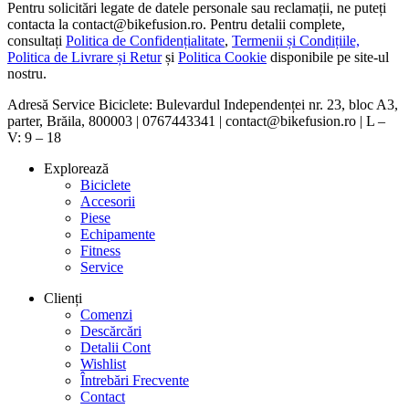
Pentru solicitări legate de datele personale sau reclamații, ne puteți
contacta la contact@bikefusion.ro. Pentru detalii complete,
consultați
Politica de Confidențialitate
,
Termenii și Condițiile,
Politica de Livrare și Retur
și
Politica Cookie
disponibile pe site-ul
nostru.
Adresă Service Biciclete: Bulevardul Independenței nr. 23, bloc A3,
parter, Brăila, 800003 | 0767443341 | contact@bikefusion.ro | L –
V: 9 – 18
Explorează
Biciclete
Accesorii
Piese
Echipamente
Fitness
Service
Clienți
Comenzi
Descărcări
Detalii Cont
Wishlist
Întrebări Frecvente
Contact