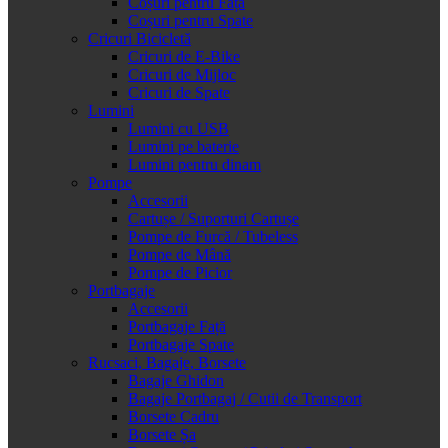
Coșuri pentru Față
Coșuri pentru Spate
Cricuri Bicicletă
Cricuri de E-Bike
Cricuri de Mijloc
Cricuri de Spate
Lumini
Lumini cu USB
Lumini pe baterie
Lumini pentru dinam
Pompe
Accesorii
Cartușe / Suporturi Cartușe
Pompe de Furcă / Tubeless
Pompe de Mână
Pompe de Picior
Portbagaje
Accesorii
Portbagaje Față
Portbagaje Spate
Rucsaci, Bagaje, Borsete
Bagaje Ghidon
Bagaje Portbagaj / Cutii de Transport
Borsete Cadru
Borsete Șa