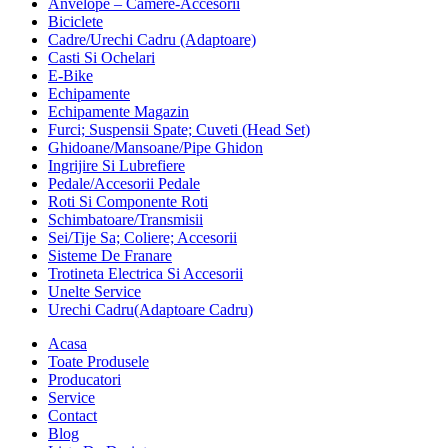
Anvelope – Camere-Accesorii
Biciclete
Cadre/Urechi Cadru (Adaptoare)
Casti Si Ochelari
E-Bike
Echipamente
Echipamente Magazin
Furci; Suspensii Spate; Cuveti (Head Set)
Ghidoane/Mansoane/Pipe Ghidon
Ingrijire Si Lubrefiere
Pedale/Accesorii Pedale
Roti Si Componente Roti
Schimbatoare/Transmisii
Sei/Tije Sa; Coliere; Accesorii
Sisteme De Franare
Trotineta Electrica Si Accesorii
Unelte Service
Urechi Cadru(Adaptoare Cadru)
Acasa
Toate Produsele
Producatori
Service
Contact
Blog