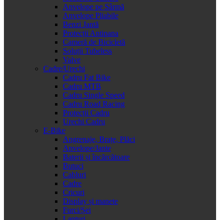
Anvelope pe Sârmă
Anvelope Pliabile
Benzi Jantă
Protecții Antipana
Cameră de Bicicletă
Soluții Tubeless
Valve
Cadre/Urechi
Cadru Fat Bike
Cadru MTB
Cadru Single Speed
Cadru Road Racing
Protecții Cadru
Urechi Cadru
E-Bike
Angrenaje, Brațe, Plăci
Anvelope/Jante
Baterii și încărcătoare
Butuci
Cabluri
Cadre
Cricuri
Display și manete
Furci/Șei
Lanțuri