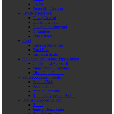
Oglinzi
Protectii si Accesorii
Cuvete (Head Set)
Cuveți Externi
Cuveți Integrați
Cuveți Semi-Integrați
Distanțiere
Flori Cuvete
Furci
Furci cu Suspensie
Furci Fixe
Suspensii Spate
Ghidoane, Mansoane, Pipe Ghidon
Ghidoane și Accesorii
Mansoane și Ghidoline
Tije și Pipe Ghidon
Pedale/Accesorii pedale
Pedale Click
Pedale Duble
Pedale Platforma
Rulmenti/Accesorii Pedale
Roți și Componente Roți
Butuci
Jante și Benzi Jantă
Roți și Seturi Roți