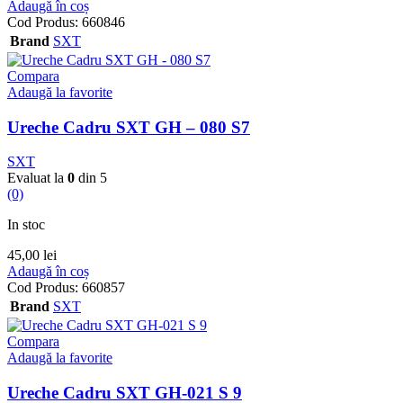
Adaugă în coș
Cod Produs:
660846
Brand
SXT
Compara
Adaugă la favorite
Ureche Cadru SXT GH – 080 S7
SXT
Evaluat la
0
din 5
(0)
In stoc
45,00
lei
Adaugă în coș
Cod Produs:
660857
Brand
SXT
Compara
Adaugă la favorite
Ureche Cadru SXT GH-021 S 9