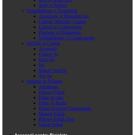
Spițe și Nipluri
Schimbătoare și Transmisii
Angrenaje și Monoblocuri
Cabluri, Mantale, Capete
Lanțuri și Componente
Pinioane și Distanțiere
Schimbătoare și Componente
Șei/Tije și Coliere
Accesorii
Coliere Șa
Huse Șa
Șei
Sistem VeloFit
Tije Șa
Sisteme de Frânare
Adaptoare
Discuri Frână
Frâne pe disc
Frâne V-Brake
Kituri Aerisire/Componente
Manete Frână
Plăcuțe Frână Disc
Saboti Frână
Accesorii pentru Bicicleta