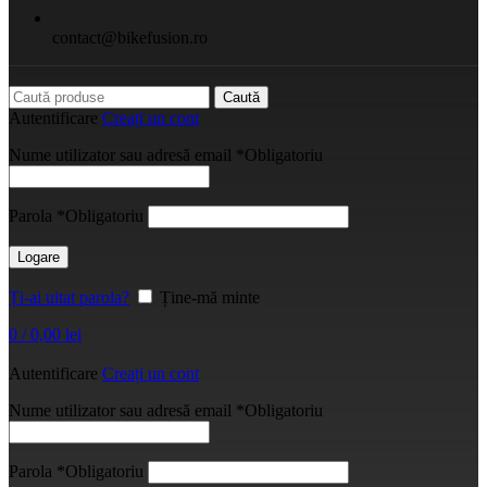
contact@bikefusion.ro
Caută
Autentificare
Creați un cont
Nume utilizator sau adresă email
*
Obligatoriu
Parola
*
Obligatoriu
Logare
Ți-ai uitat parola?
Ține-mă minte
0
/
0,00
lei
Autentificare
Creați un cont
Nume utilizator sau adresă email
*
Obligatoriu
Parola
*
Obligatoriu