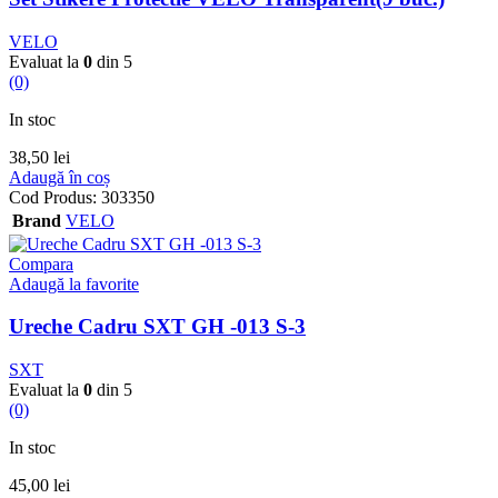
VELO
Evaluat la
0
din 5
(0)
In stoc
38,50
lei
Adaugă în coș
Cod Produs:
303350
Brand
VELO
Compara
Adaugă la favorite
Ureche Cadru SXT GH -013 S-3
SXT
Evaluat la
0
din 5
(0)
In stoc
45,00
lei