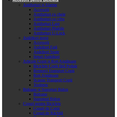
Antifurturi și Alarme
Accesorii
Antifurturi cu cheie
Antifurturi cu cifru
Antifurturi Lanț
Antifurturi Pliabile
Antifurturi U-Lock
Apărători noroi
Accesorii
Apărători Față
Apărători Spate
Seturi Apărători
Articole Copii și Roți Ajutătoare
Biciclete Copii fără Pedale
Remorci Transport Copii
Roți Ajutătoare
Scaune Transport Copii
Trotinete
Bidoane și Suporturi Bidon
Bidoane
Suporturi Bidon
Coșuri pentru Biciclete
Cosuri de Copii
Coșuri de Răchită