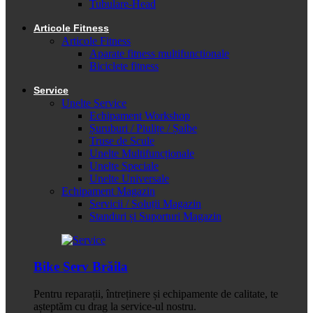
Tubulare-Head
Articole Fitness
Articole Fitness
Aparate fitness multifunctionale
Biciclete fitness
Service
Unelte Service
Echipament Workshop
Șuruburi / Piulițe / Șaibe
Truse de Scule
Unelte Multifuncționale
Unelte Speciale
Unelte Universale
Echipament Magazin
Servicii / Soluții Magazin
Standuri și Suporturi Magazin
Bike Serv Brăila
Pentru reparații, întreținere și echipamente de calitate, te
așteptăm cu drag la service-ul nostru.