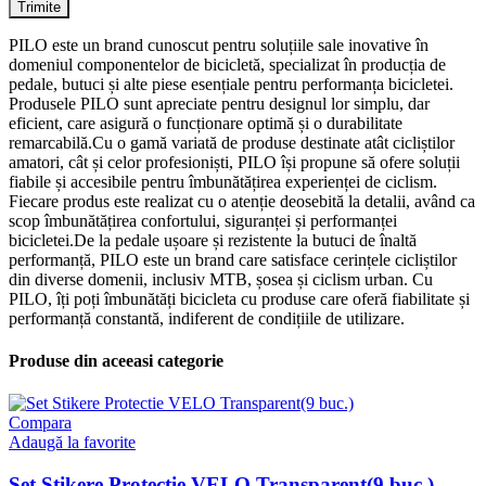
PILO este un brand cunoscut pentru soluțiile sale inovative în
domeniul componentelor de bicicletă, specializat în producția de
pedale, butuci și alte piese esențiale pentru performanța bicicletei.
Produsele PILO sunt apreciate pentru designul lor simplu, dar
eficient, care asigură o funcționare optimă și o durabilitate
remarcabilă.Cu o gamă variată de produse destinate atât cicliștilor
amatori, cât și celor profesioniști, PILO își propune să ofere soluții
fiabile și accesibile pentru îmbunătățirea experienței de ciclism.
Fiecare produs este realizat cu o atenție deosebită la detalii, având ca
scop îmbunătățirea confortului, siguranței și performanței
bicicletei.De la pedale ușoare și rezistente la butuci de înaltă
performanță, PILO este un brand care satisface cerințele cicliștilor
din diverse domenii, inclusiv MTB, șosea și ciclism urban. Cu
PILO, îți poți îmbunătăți bicicleta cu produse care oferă fiabilitate și
performanță constantă, indiferent de condițiile de utilizare.
Produse din aceeasi categorie
Compara
Adaugă la favorite
Set Stikere Protectie VELO Transparent(9 buc.)