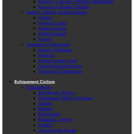
Borsete / Carcase / Prinderi Smartphone
Rucsaci și Bagaje Călătorie
Sonerii, Oglinzi, Reflectorizante
Oglinzi
Protecții Cadru
Protecții Roată
Reflectorizante
Sonerii
Transport și Depozitare
Elastice Portbagaj
Remorci
Scaune pentru Copii
Stand Biciclete/Parcare
Transport si Depozitare
Echipament Ciclism
Echipamente
Bib Shorts / Boxeri
Încălzitoare Mâini și Picioare
Jachete
Mănuși
Pad Pantofi
Pantaloni / Jerseys
Pantofi
Tricouri Funcționale