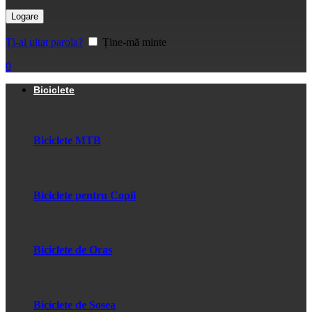
Logare
Ți-ai uitat parola?
Ține-mă minte
0
Biciclete
Biciclete MTB
Biciclete pentru Copii
Biciclete de Oras
Biciclete de Sosea