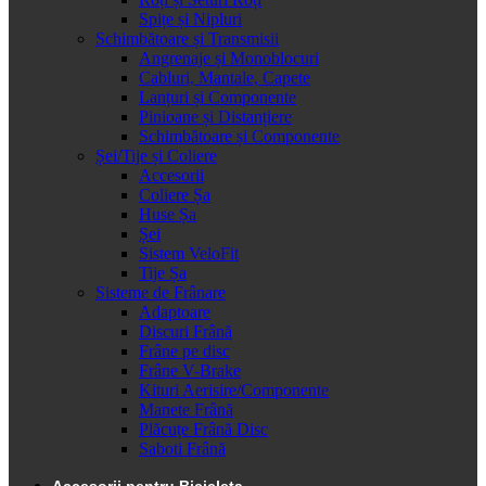
Spițe și Nipluri
Schimbătoare și Transmisii
Angrenaje și Monoblocuri
Cabluri, Mantale, Capete
Lanțuri și Componente
Pinioane și Distanțiere
Schimbătoare și Componente
Șei/Tije și Coliere
Accesorii
Coliere Șa
Huse Șa
Șei
Sistem VeloFit
Tije Șa
Sisteme de Frânare
Adaptoare
Discuri Frână
Frâne pe disc
Frâne V-Brake
Kituri Aerisire/Componente
Manete Frână
Plăcuțe Frână Disc
Saboti Frână
Accesorii pentru Bicicleta