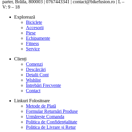
parter, Brăila, 800003 | 0767443341 | contact@bikefusion.ro | L –
V: 9 – 18
Explorează
Biciclete
Accesorii
Piese
Echipamente
Fitness
Service
Clienți
Comenzi
Descărcări
Detalii Cont
Wishlist
Întrebări Frecvente
Contact
Linkuri Folositoare
Metode de Plată
Formular Returnări Produse
Urmărește Comanda
Politica de Confidențialitate
Politica de Livrare și Retur