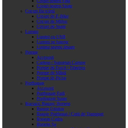
Coșuri pentru Față
Coșuri pentru Spate
Cricuri Bicicletă
Cricuri de E-Bike
Cricuri de Mijloc
Cricuri de Spate
Lumini
Lumini cu USB
Lumini pe baterie
Lumini pentru dinam
Pompe
Accesorii
Cartușe / Suporturi Cartușe
Pompe de Furcă / Tubeless
Pompe de Mână
Pompe de Picior
Portbagaje
Accesorii
Portbagaje Față
Portbagaje Spate
Rucsaci, Bagaje, Borsete
Bagaje Ghidon
Bagaje Portbagaj / Cutii de Transport
Borsete Cadru
Borsete Șa