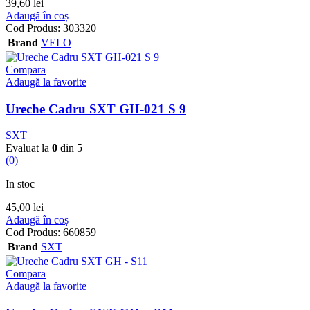
39,60
lei
Adaugă în coș
Cod Produs:
303320
Brand
VELO
Compara
Adaugă la favorite
Ureche Cadru SXT GH-021 S 9
SXT
Evaluat la
0
din 5
(0)
In stoc
45,00
lei
Adaugă în coș
Cod Produs:
660859
Brand
SXT
Compara
Adaugă la favorite