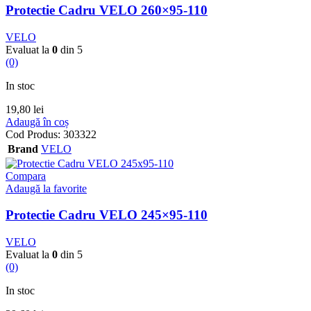
Protectie Cadru VELO 260×95-110
VELO
Evaluat la
0
din 5
(0)
In stoc
19,80
lei
Adaugă în coș
Cod Produs:
303322
Brand
VELO
Compara
Adaugă la favorite
Protectie Cadru VELO 245×95-110
VELO
Evaluat la
0
din 5
(0)
In stoc