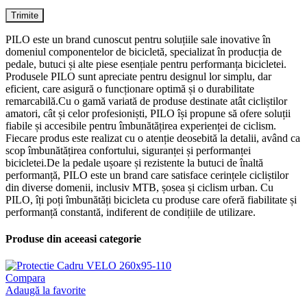
PILO este un brand cunoscut pentru soluțiile sale inovative în
domeniul componentelor de bicicletă, specializat în producția de
pedale, butuci și alte piese esențiale pentru performanța bicicletei.
Produsele PILO sunt apreciate pentru designul lor simplu, dar
eficient, care asigură o funcționare optimă și o durabilitate
remarcabilă.Cu o gamă variată de produse destinate atât cicliștilor
amatori, cât și celor profesioniști, PILO își propune să ofere soluții
fiabile și accesibile pentru îmbunătățirea experienței de ciclism.
Fiecare produs este realizat cu o atenție deosebită la detalii, având ca
scop îmbunătățirea confortului, siguranței și performanței
bicicletei.De la pedale ușoare și rezistente la butuci de înaltă
performanță, PILO este un brand care satisface cerințele cicliștilor
din diverse domenii, inclusiv MTB, șosea și ciclism urban. Cu
PILO, îți poți îmbunătăți bicicleta cu produse care oferă fiabilitate și
performanță constantă, indiferent de condițiile de utilizare.
Produse din aceeasi categorie
Compara
Adaugă la favorite