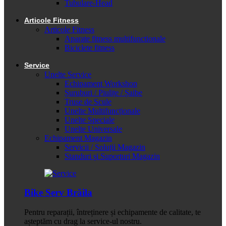
Tubulare-Head
Articole Fitness
Articole Fitness
Aparate fitness multifunctionale
Biciclete fitness
Service
Unelte Service
Echipament Workshop
Șuruburi / Piulițe / Șaibe
Truse de Scule
Unelte Multifuncționale
Unelte Speciale
Unelte Universale
Echipament Magazin
Servicii / Soluții Magazin
Standuri și Suporturi Magazin
Bike Serv Brăila
Pentru reparații, întreținere și echipamente de calitate, te
așteptăm cu drag la service-ul nostru.