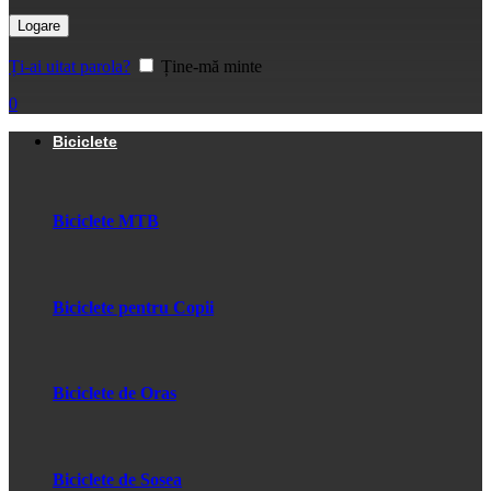
Logare
Ți-ai uitat parola?
Ține-mă minte
0
Biciclete
Biciclete MTB
Biciclete pentru Copii
Biciclete de Oras
Biciclete de Sosea