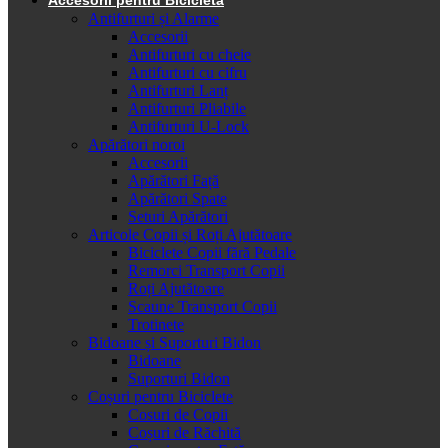
Antifurturi și Alarme
Accesorii
Antifurturi cu cheie
Antifurturi cu cifru
Antifurturi Lanț
Antifurturi Pliabile
Antifurturi U-Lock
Apărători noroi
Accesorii
Apărători Față
Apărători Spate
Seturi Apărători
Articole Copii și Roți Ajutătoare
Biciclete Copii fără Pedale
Remorci Transport Copii
Roți Ajutătoare
Scaune Transport Copii
Trotinete
Bidoane și Suporturi Bidon
Bidoane
Suporturi Bidon
Coșuri pentru Biciclete
Cosuri de Copii
Coșuri de Răchită