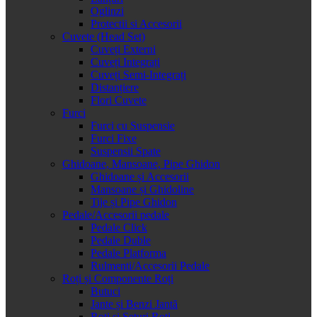
Oglinzi
Protectii si Accesorii
Cuvete (Head Set)
Cuveți Externi
Cuveți Integrați
Cuveți Semi-Integrați
Distanțiere
Flori Cuvete
Furci
Furci cu Suspensie
Furci Fixe
Suspensii Spate
Ghidoane, Mansoane, Pipe Ghidon
Ghidoane și Accesorii
Mansoane și Ghidoline
Tije și Pipe Ghidon
Pedale/Accesorii pedale
Pedale Click
Pedale Duble
Pedale Platforma
Rulmenti/Accesorii Pedale
Roți și Componente Roți
Butuci
Jante și Benzi Jantă
Roți și Seturi Roți