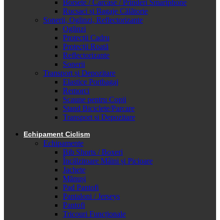
Borsete / Carcase / Prinderi Smartphone
Rucsaci și Bagaje Călătorie
Sonerii, Oglinzi, Reflectorizante
Oglinzi
Protecții Cadru
Protecții Roată
Reflectorizante
Sonerii
Transport și Depozitare
Elastice Portbagaj
Remorci
Scaune pentru Copii
Stand Biciclete/Parcare
Transport si Depozitare
Echipament Ciclism
Echipamente
Bib Shorts / Boxeri
Încălzitoare Mâini și Picioare
Jachete
Mănuși
Pad Pantofi
Pantaloni / Jerseys
Pantofi
Tricouri Funcționale