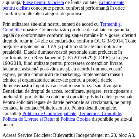
siguranță,
Piese pentru bicicletă
de înaltă calitate,
Echipamente
pentru ciclism
concepute pentru confort și performanță în orice
condiții și multe alte categorii de produse.
Prin utilizarea site-ului nostru, sunteți de acord cu
Termenii și
Condițiile
noastre. Comercializăm produse de calitate cu garanția
legală de conformitate conform legislației române în vigoare, oferind
drept de retur în 14 zile calendaristice conform OUG 34/2014. Toate
prețurile afișate includ TVA și pot fi modificate fără notificare
prealabilă. Datele dumneavoastră personale sunt prelucrate în
conformitate cu Regulamentul (UE) 2016/679 (GDPR) și Legea
190/2018, fiind utilizate pentru procesarea comenzilor, livrare,
facturare, asistență post-vânzare și, cu acordul dumneavoastră
expres, pentru comunicări de marketing. Implementăm măsuri
tehnice și organizatorice adecvate pentru a proteja datele
dumneavoastră împotriva accesului neautorizat sau divulgării.
Beneficiați de dreptul de acces, rectificare, ștergere, restricționare a
prelucrării, portabilitatea datelor și opoziție privind datele personale.
Pentru solicitări legate de datele personale sau reclamații, ne puteți
contacta la contact@bikefusion.ro. Pentru detalii complete,
consultați
Politica de Confidențialitate
,
Termenii și Condițiile,
Politica de Livrare și Retur
și
Politica Cookie
disponibile pe site-ul
nostru.
Adresă Service Biciclete: Bulevardul Independenței nr. 23, bloc A3,