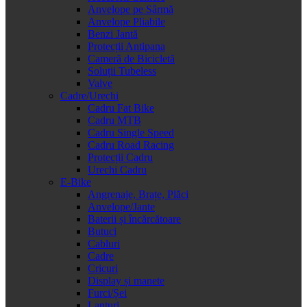
Anvelope pe Sârmă
Anvelope Pliabile
Benzi Jantă
Protecții Antipana
Cameră de Bicicletă
Soluții Tubeless
Valve
Cadre/Urechi
Cadru Fat Bike
Cadru MTB
Cadru Single Speed
Cadru Road Racing
Protecții Cadru
Urechi Cadru
E-Bike
Angrenaje, Brațe, Plăci
Anvelope/Jante
Baterii și încărcătoare
Butuci
Cabluri
Cadre
Cricuri
Display și manete
Furci/Șei
Lanțuri