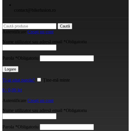
contact@bikefusion.ro
Caută
Autentificare
Creați un cont
Nume utilizator sau adresă email
*
Obligatoriu
Parola
*
Obligatoriu
Logare
Ți-ai uitat parola?
Ține-mă minte
0
/
0,00
lei
Autentificare
Creați un cont
Nume utilizator sau adresă email
*
Obligatoriu
Parola
*
Obligatoriu