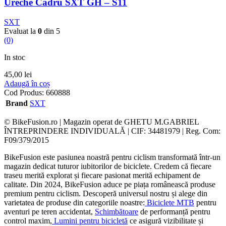
Ureche Cadru SXT GH – S11
SXT
Evaluat la
0
din 5
(0)
In stoc
45,00
lei
Adaugă în coș
Cod Produs:
660888
Brand
SXT
© BikeFusion.ro | Magazin operat de GHETU M.GABRIEL
ÎNTREPRINDERE INDIVIDUALĂ | CIF: 34481979 | Reg. Com:
F09/379/2015
BikeFusion este pasiunea noastră pentru ciclism transformată într-un
magazin dedicat tuturor iubitorilor de biciclete. Credem că fiecare
traseu merită explorat și fiecare pasionat merită echipament de
calitate. Din 2024, BikeFusion aduce pe piața românească produse
premium pentru ciclism. Descoperă universul nostru și alege din
varietatea de produse din categoriile noastre:
Biciclete MTB
pentru
aventuri pe teren accidentat,
Schimbătoare
de performanță pentru
control maxim,
Lumini pentru bicicletă
ce asigură vizibilitate și