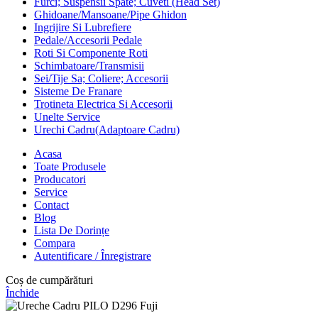
Furci; Suspensii Spate; Cuveti (Head Set)
Ghidoane/Mansoane/Pipe Ghidon
Ingrijire Si Lubrefiere
Pedale/Accesorii Pedale
Roti Si Componente Roti
Schimbatoare/Transmisii
Sei/Tije Sa; Coliere; Accesorii
Sisteme De Franare
Trotineta Electrica Si Accesorii
Unelte Service
Urechi Cadru(Adaptoare Cadru)
Acasa
Toate Produsele
Producatori
Service
Contact
Blog
Lista De Dorințe
Compara
Autentificare / Înregistrare
Coș de cumpărături
Închide