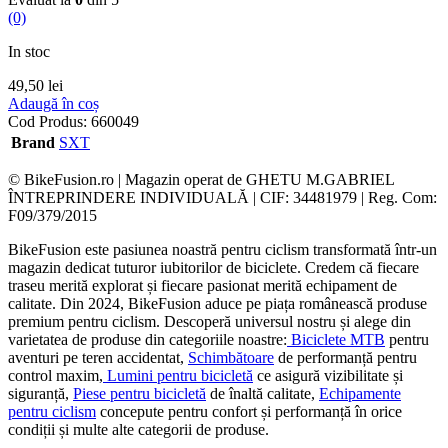
(0)
In stoc
49,50
lei
Adaugă în coș
Cod Produs:
660049
Brand
SXT
© BikeFusion.ro | Magazin operat de GHETU M.GABRIEL
ÎNTREPRINDERE INDIVIDUALĂ | CIF: 34481979 | Reg. Com:
F09/379/2015
BikeFusion este pasiunea noastră pentru ciclism transformată într-un
magazin dedicat tuturor iubitorilor de biciclete. Credem că fiecare
traseu merită explorat și fiecare pasionat merită echipament de
calitate. Din 2024, BikeFusion aduce pe piața românească produse
premium pentru ciclism. Descoperă universul nostru și alege din
varietatea de produse din categoriile noastre:
Biciclete MTB
pentru
aventuri pe teren accidentat,
Schimbătoare
de performanță pentru
control maxim,
Lumini pentru bicicletă
ce asigură vizibilitate și
siguranță,
Piese pentru bicicletă
de înaltă calitate,
Echipamente
pentru ciclism
concepute pentru confort și performanță în orice
condiții și multe alte categorii de produse.