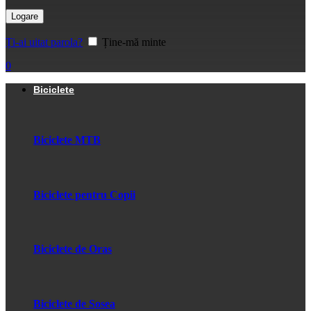
Logare
Ți-ai uitat parola?
Ține-mă minte
0
Biciclete
Biciclete MTB
Biciclete pentru Copii
Biciclete de Oras
Biciclete de Sosea