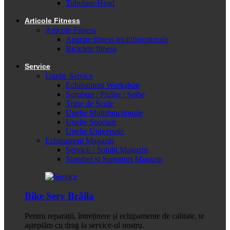
Tubulare-Head
Articole Fitness
Articole Fitness
Aparate fitness multifunctionale
Biciclete fitness
Service
Unelte Service
Echipament Workshop
Șuruburi / Piulițe / Șaibe
Truse de Scule
Unelte Multifuncționale
Unelte Speciale
Unelte Universale
Echipament Magazin
Servicii / Soluții Magazin
Standuri și Suporturi Magazin
Bike Serv Brăila
Pentru reparații, întreținere și echipamente de calitate, te
așteptăm cu drag la service-ul nostru.