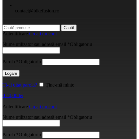
contact@bikefusion.ro
Caută
Autentificare
Creați un cont
Nume utilizator sau adresă email
*
Obligatoriu
Parola
*
Obligatoriu
Logare
Ți-ai uitat parola?
Ține-mă minte
0
/
0,00
lei
Autentificare
Creați un cont
Nume utilizator sau adresă email
*
Obligatoriu
Parola
*
Obligatoriu