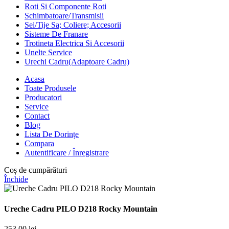
Roti Si Componente Roti
Schimbatoare/Transmisii
Sei/Tije Sa; Coliere; Accesorii
Sisteme De Franare
Trotineta Electrica Si Accesorii
Unelte Service
Urechi Cadru(Adaptoare Cadru)
Acasa
Toate Produsele
Producatori
Service
Contact
Blog
Lista De Dorințe
Compara
Autentificare / Înregistrare
Coș de cumpărături
Închide
Ureche Cadru PILO D218 Rocky Mountain
253,00
lei