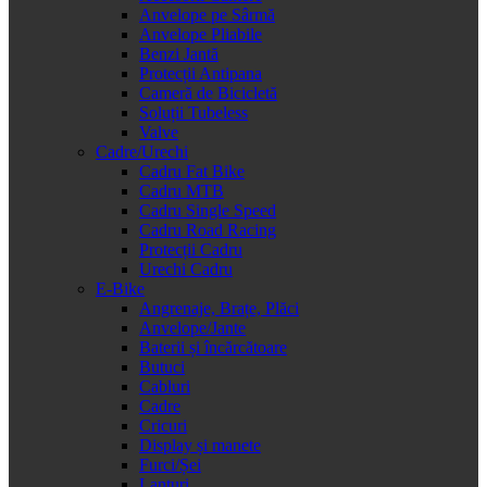
Anvelope pe Sârmă
Anvelope Pliabile
Benzi Jantă
Protecții Antipana
Cameră de Bicicletă
Soluții Tubeless
Valve
Cadre/Urechi
Cadru Fat Bike
Cadru MTB
Cadru Single Speed
Cadru Road Racing
Protecții Cadru
Urechi Cadru
E-Bike
Angrenaje, Brațe, Plăci
Anvelope/Jante
Baterii și încărcătoare
Butuci
Cabluri
Cadre
Cricuri
Display și manete
Furci/Șei
Lanțuri