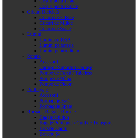
Coșuri pentru Față
Coșuri pentru Spate
Cricuri Bicicletă
Cricuri de E-Bike
Cricuri de Mijloc
Cricuri de Spate
Lumini
Lumini cu USB
Lumini pe baterie
Lumini pentru dinam
Pompe
Accesorii
Cartușe / Suporturi Cartușe
Pompe de Furcă / Tubeless
Pompe de Mână
Pompe de Picior
Portbagaje
Accesorii
Portbagaje Față
Portbagaje Spate
Rucsaci, Bagaje, Borsete
Bagaje Ghidon
Bagaje Portbagaj / Cutii de Transport
Borsete Cadru
Borsete Șa