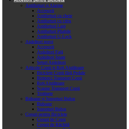
Antifurturi și Alarme
Accesorii
Antifurturi cu cheie
Antifurturi cu cifru
Antifurturi Lanț
Antifurturi Pliabile
Antifurturi U-Lock
Apărători noroi
Accesorii
Apărători Față
Apărători Spate
Seturi Apărători
Articole Copii și Roți Ajutătoare
Biciclete Copii fără Pedale
Remorci Transport Copii
Roți Ajutătoare
Scaune Transport Copii
Trotinete
Bidoane și Suporturi Bidon
Bidoane
Suporturi Bidon
Coșuri pentru Biciclete
Cosuri de Copii
Coșuri de Răchită