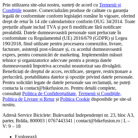
Prin utilizarea site-ului nostru, sunteți de acord cu
Termenii și
Condițiile
noastre. Comercializăm produse de calitate cu garanția
legală de conformitate conform legislației române în vigoare, oferind
drept de retur în 14 zile calendaristice conform OUG 34/2014. Toate
prețurile afișate includ TVA și pot fi modificate fără notificare
prealabilă. Datele dumneavoastră personale sunt prelucrate în
conformitate cu Regulamentul (UE) 2016/679 (GDPR) și Legea
190/2018, fiind utilizate pentru procesarea comenzilor, livrare,
facturare, asistență post-vânzare și, cu acordul dumneavoastră
expres, pentru comunicări de marketing. Implementăm măsuri
tehnice și organizatorice adecvate pentru a proteja datele
dumneavoastră împotriva accesului neautorizat sau divulgării.
Beneficiați de dreptul de acces, rectificare, ștergere, restricționare a
prelucrării, portabilitatea datelor și opoziție privind datele personale.
Pentru solicitări legate de datele personale sau reclamații, ne puteți
contacta la contact@bikefusion.ro. Pentru detalii complete,
consultați
Politica de Confidențialitate
,
Termenii și Condițiile,
Politica de Livrare și Retur
și
Politica Cookie
disponibile pe site-ul
nostru.
Adresă Service Biciclete: Bulevardul Independenței nr. 23, bloc A3,
parter, Brăila, 800003 | 0767443341 | contact@bikefusion.ro | L –
V: 9 – 18
Explorează