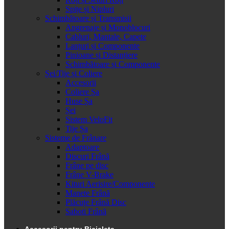
Spițe și Nipluri
Schimbătoare și Transmisii
Angrenaje și Monoblocuri
Cabluri, Mantale, Capete
Lanțuri și Componente
Pinioane și Distanțiere
Schimbătoare și Componente
Șei/Tije și Coliere
Accesorii
Coliere Șa
Huse Șa
Șei
Sistem VeloFit
Tije Șa
Sisteme de Frânare
Adaptoare
Discuri Frână
Frâne pe disc
Frâne V-Brake
Kituri Aerisire/Componente
Manete Frână
Plăcuțe Frână Disc
Saboti Frână
Accesorii pentru Bicicleta