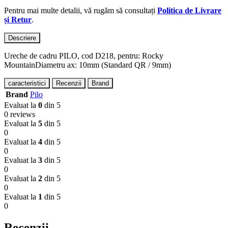
Pentru mai multe detalii, vă rugăm să consultați
Politica de Livrare
și Retur
.
Descriere
Ureche de cadru PILO, cod D218, pentru: Rocky
MountainDiametru ax: 10mm (Standard QR / 9mm)
caracteristici
Recenzii
Brand
Brand
Pilo
Evaluat la
0
din 5
0 reviews
Evaluat la
5
din 5
0
Evaluat la
4
din 5
0
Evaluat la
3
din 5
0
Evaluat la
2
din 5
0
Evaluat la
1
din 5
0
Recenzii