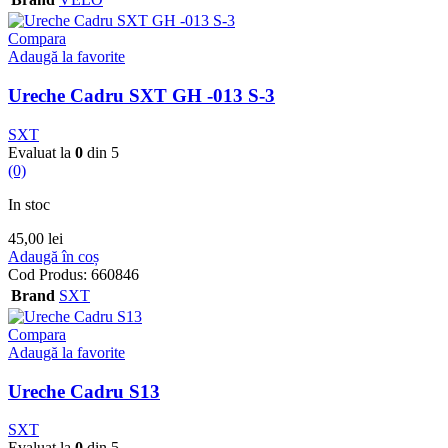
Compara
Adaugă la favorite
Ureche Cadru SXT GH -013 S-3
SXT
Evaluat la
0
din 5
(0)
In stoc
45,00
lei
Adaugă în coș
Cod Produs:
660846
Brand
SXT
Compara
Adaugă la favorite
Ureche Cadru S13
SXT
Evaluat la
0
din 5