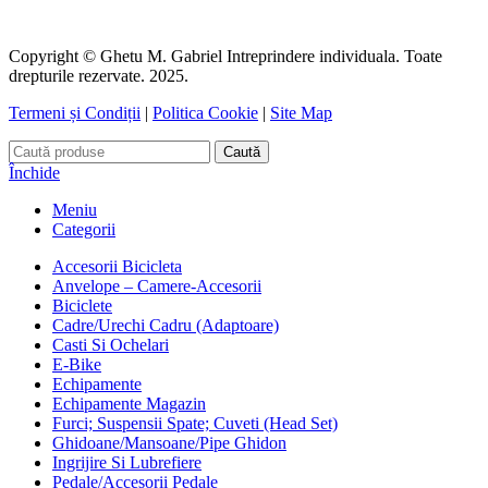
Copyright © Ghetu M. Gabriel Intreprindere individuala. Toate
drepturile rezervate. 2025.
Termeni și Condiții
|
Politica Cookie
|
Site Map
Caută
Închide
Meniu
Categorii
Accesorii Bicicleta
Anvelope – Camere-Accesorii
Biciclete
Cadre/Urechi Cadru (Adaptoare)
Casti Si Ochelari
E-Bike
Echipamente
Echipamente Magazin
Furci; Suspensii Spate; Cuveti (Head Set)
Ghidoane/Mansoane/Pipe Ghidon
Ingrijire Si Lubrefiere
Pedale/Accesorii Pedale