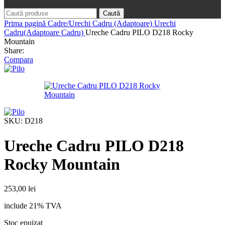
Caută
Prima pagină
Cadre/Urechi Cadru (Adaptoare)
Urechi
Cadru(Adaptoare Cadru)
Ureche Cadru PILO D218 Rocky
Mountain
Share:
Compara
SKU:
D218
Ureche Cadru PILO D218
Rocky Mountain
253,00
lei
include 21% TVA
Stoc epuizat