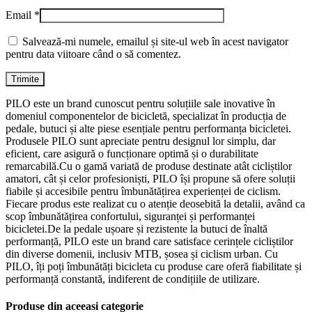
Email
*
Salvează-mi numele, emailul și site-ul web în acest navigator
pentru data viitoare când o să comentez.
PILO este un brand cunoscut pentru soluțiile sale inovative în
domeniul componentelor de bicicletă, specializat în producția de
pedale, butuci și alte piese esențiale pentru performanța bicicletei.
Produsele PILO sunt apreciate pentru designul lor simplu, dar
eficient, care asigură o funcționare optimă și o durabilitate
remarcabilă.Cu o gamă variată de produse destinate atât cicliștilor
amatori, cât și celor profesioniști, PILO își propune să ofere soluții
fiabile și accesibile pentru îmbunătățirea experienței de ciclism.
Fiecare produs este realizat cu o atenție deosebită la detalii, având ca
scop îmbunătățirea confortului, siguranței și performanței
bicicletei.De la pedale ușoare și rezistente la butuci de înaltă
performanță, PILO este un brand care satisface cerințele cicliștilor
din diverse domenii, inclusiv MTB, șosea și ciclism urban. Cu
PILO, îți poți îmbunătăți bicicleta cu produse care oferă fiabilitate și
performanță constantă, indiferent de condițiile de utilizare.
Produse din aceeasi categorie