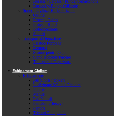
Borsete / Carcase / Prinderi Smartphone
Rucsaci și Bagaje Călătorie
Sonerii, Oglinzi, Reflectorizante
Oglinzi
Protecții Cadru
Protecții Roată
Reflectorizante
Sonerii
Transport și Depozitare
Elastice Portbagaj
Remorci
Scaune pentru Copii
Stand Biciclete/Parcare
Transport si Depozitare
Echipament Ciclism
Echipamente
Bib Shorts / Boxeri
Încălzitoare Mâini și Picioare
Jachete
Mănuși
Pad Pantofi
Pantaloni / Jerseys
Pantofi
Tricouri Funcționale