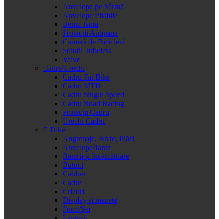
Anvelope pe Sârmă
Anvelope Pliabile
Benzi Jantă
Protecții Antipana
Cameră de Bicicletă
Soluții Tubeless
Valve
Cadre/Urechi
Cadru Fat Bike
Cadru MTB
Cadru Single Speed
Cadru Road Racing
Protecții Cadru
Urechi Cadru
E-Bike
Angrenaje, Brațe, Plăci
Anvelope/Jante
Baterii și încărcătoare
Butuci
Cabluri
Cadre
Cricuri
Display și manete
Furci/Șei
Lanțuri