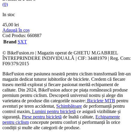
(0)
In stoc
45,00
lei
Adaugă în coș
Cod Produs:
660887
Brand
SXT
© BikeFusion.ro | Magazin operat de GHETU M.GABRIEL
ÎNTREPRINDERE INDIVIDUALĂ | CIF: 34481979 | Reg. Com:
F09/379/2015
BikeFusion este pasiunea noastră pentru ciclism transformată într-un
magazin dedicat tuturor iubitorilor de biciclete. Credem că fiecare
traseu merită explorat și fiecare pasionat merită echipament de
calitate. Din 2024, BikeFusion aduce pe piața românească produse
premium pentru ciclism. Descoperă universul nostru și alege din
varietatea de produse din categoriile noastre:
Biciclete MTB
pentru
aventuri pe teren accidentat,
Schimbătoare
de performanță pentru
control maxim,
Lumini pentru bicicletă
ce asigură vizibilitate și
siguranță,
Piese pentru bicicletă
de înaltă calitate,
Echipamente
pentru ciclism
concepute pentru confort și performanță în orice
condiții și multe alte categorii de produse.