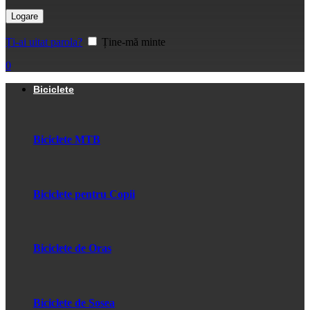
Logare
Ți-ai uitat parola?
Ține-mă minte
0
Biciclete
Biciclete MTB
Biciclete pentru Copii
Biciclete de Oras
Biciclete de Sosea