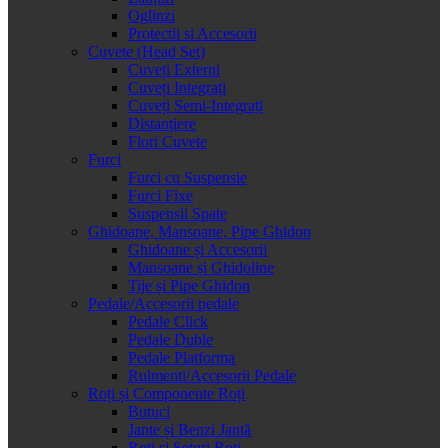
Oglinzi
Protectii si Accesorii
Cuvete (Head Set)
Cuveți Externi
Cuveți Integrați
Cuveți Semi-Integrați
Distanțiere
Flori Cuvete
Furci
Furci cu Suspensie
Furci Fixe
Suspensii Spate
Ghidoane, Mansoane, Pipe Ghidon
Ghidoane și Accesorii
Mansoane și Ghidoline
Tije și Pipe Ghidon
Pedale/Accesorii pedale
Pedale Click
Pedale Duble
Pedale Platforma
Rulmenti/Accesorii Pedale
Roți și Componente Roți
Butuci
Jante și Benzi Jantă
Roți și Seturi Roți