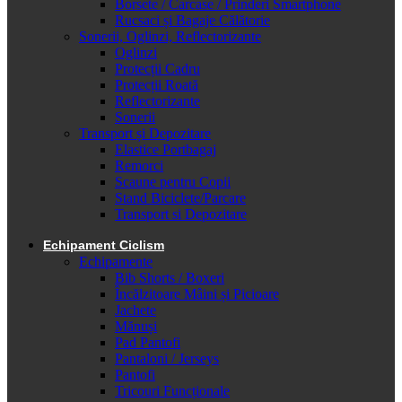
Borsete / Carcase / Prinderi Smartphone
Rucsaci și Bagaje Călătorie
Sonerii, Oglinzi, Reflectorizante
Oglinzi
Protecții Cadru
Protecții Roată
Reflectorizante
Sonerii
Transport și Depozitare
Elastice Portbagaj
Remorci
Scaune pentru Copii
Stand Biciclete/Parcare
Transport si Depozitare
Echipament Ciclism
Echipamente
Bib Shorts / Boxeri
Încălzitoare Mâini și Picioare
Jachete
Mănuși
Pad Pantofi
Pantaloni / Jerseys
Pantofi
Tricouri Funcționale