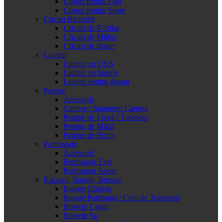
Coșuri pentru Față
Coșuri pentru Spate
Cricuri Bicicletă
Cricuri de E-Bike
Cricuri de Mijloc
Cricuri de Spate
Lumini
Lumini cu USB
Lumini pe baterie
Lumini pentru dinam
Pompe
Accesorii
Cartușe / Suporturi Cartușe
Pompe de Furcă / Tubeless
Pompe de Mână
Pompe de Picior
Portbagaje
Accesorii
Portbagaje Față
Portbagaje Spate
Rucsaci, Bagaje, Borsete
Bagaje Ghidon
Bagaje Portbagaj / Cutii de Transport
Borsete Cadru
Borsete Șa