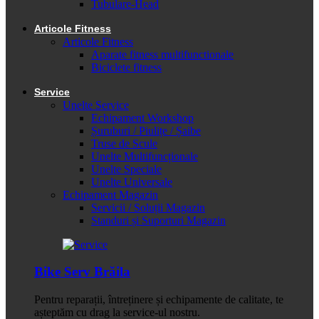
Tubulare-Head
Articole Fitness
Articole Fitness
Aparate fitness multifunctionale
Biciclete fitness
Service
Unelte Service
Echipament Workshop
Șuruburi / Piulițe / Șaibe
Truse de Scule
Unelte Multifuncționale
Unelte Speciale
Unelte Universale
Echipament Magazin
Servicii / Soluții Magazin
Standuri și Suporturi Magazin
Bike Serv Brăila
Pentru reparații, întreținere și echipamente de calitate, te
așteptăm cu drag la service-ul nostru.