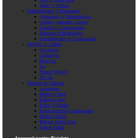
Spițe și Nipluri
Schimbătoare și Transmisii
Angrenaje și Monoblocuri
Cabluri, Mantale, Capete
Lanțuri și Componente
Pinioane și Distanțiere
Schimbătoare și Componente
Șei/Tije și Coliere
Accesorii
Coliere Șa
Huse Șa
Șei
Sistem VeloFit
Tije Șa
Sisteme de Frânare
Adaptoare
Discuri Frână
Frâne pe disc
Frâne V-Brake
Kituri Aerisire/Componente
Manete Frână
Plăcuțe Frână Disc
Saboti Frână
Accesorii pentru Bicicleta