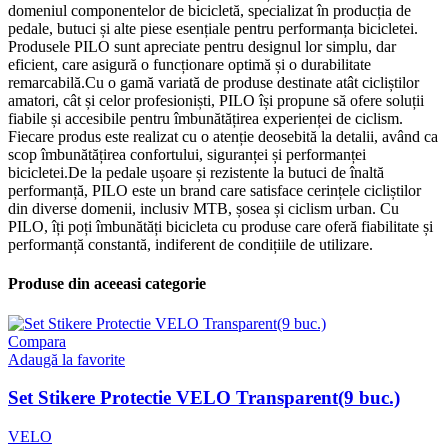
domeniul componentelor de bicicletă, specializat în producția de
pedale, butuci și alte piese esențiale pentru performanța bicicletei.
Produsele PILO sunt apreciate pentru designul lor simplu, dar
eficient, care asigură o funcționare optimă și o durabilitate
remarcabilă.Cu o gamă variată de produse destinate atât cicliștilor
amatori, cât și celor profesioniști, PILO își propune să ofere soluții
fiabile și accesibile pentru îmbunătățirea experienței de ciclism.
Fiecare produs este realizat cu o atenție deosebită la detalii, având ca
scop îmbunătățirea confortului, siguranței și performanței
bicicletei.De la pedale ușoare și rezistente la butuci de înaltă
performanță, PILO este un brand care satisface cerințele cicliștilor
din diverse domenii, inclusiv MTB, șosea și ciclism urban. Cu
PILO, îți poți îmbunătăți bicicleta cu produse care oferă fiabilitate și
performanță constantă, indiferent de condițiile de utilizare.
Produse din aceeasi categorie
Compara
Adaugă la favorite
Set Stikere Protectie VELO Transparent(9 buc.)
VELO