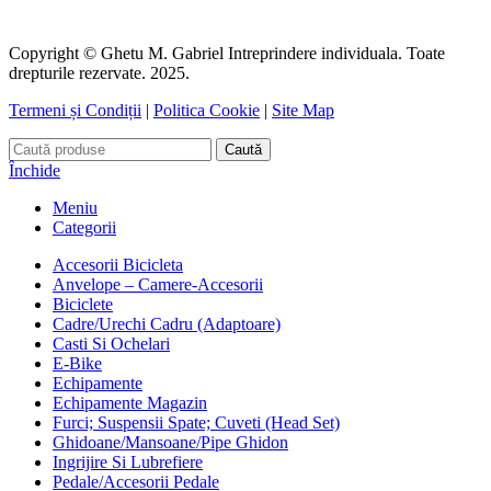
Copyright © Ghetu M. Gabriel Intreprindere individuala. Toate
drepturile rezervate. 2025.
Termeni și Condiții
|
Politica Cookie
|
Site Map
Caută
Închide
Meniu
Categorii
Accesorii Bicicleta
Anvelope – Camere-Accesorii
Biciclete
Cadre/Urechi Cadru (Adaptoare)
Casti Si Ochelari
E-Bike
Echipamente
Echipamente Magazin
Furci; Suspensii Spate; Cuveti (Head Set)
Ghidoane/Mansoane/Pipe Ghidon
Ingrijire Si Lubrefiere
Pedale/Accesorii Pedale