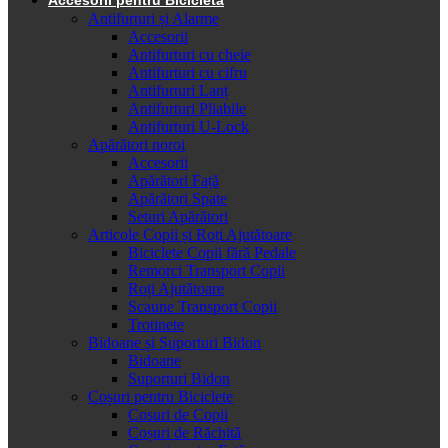
Antifurturi și Alarme
Accesorii
Antifurturi cu cheie
Antifurturi cu cifru
Antifurturi Lanț
Antifurturi Pliabile
Antifurturi U-Lock
Apărători noroi
Accesorii
Apărători Față
Apărători Spate
Seturi Apărători
Articole Copii și Roți Ajutătoare
Biciclete Copii fără Pedale
Remorci Transport Copii
Roți Ajutătoare
Scaune Transport Copii
Trotinete
Bidoane și Suporturi Bidon
Bidoane
Suporturi Bidon
Coșuri pentru Biciclete
Cosuri de Copii
Coșuri de Răchită