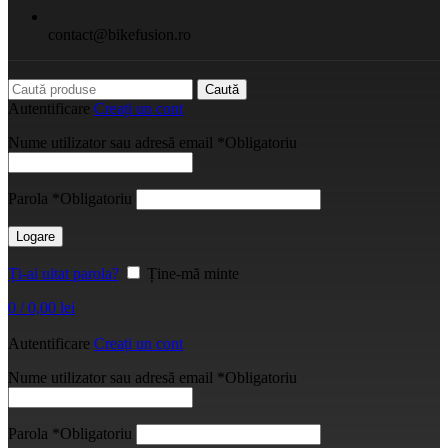
contact@bikefusion.ro
Caută
Autentificare
Creați un cont
Nume utilizator sau adresă email
*
Obligatoriu
Parola
*
Obligatoriu
Logare
Ți-ai uitat parola?
Ține-mă minte
0
/
0,00
lei
Autentificare
Creați un cont
Nume utilizator sau adresă email
*
Obligatoriu
Parola
*
Obligatoriu