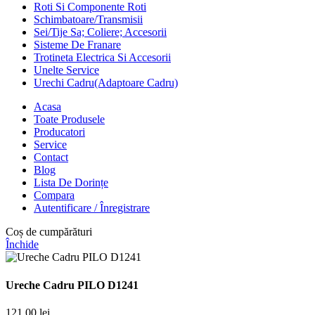
Roti Si Componente Roti
Schimbatoare/Transmisii
Sei/Tije Sa; Coliere; Accesorii
Sisteme De Franare
Trotineta Electrica Si Accesorii
Unelte Service
Urechi Cadru(Adaptoare Cadru)
Acasa
Toate Produsele
Producatori
Service
Contact
Blog
Lista De Dorințe
Compara
Autentificare / Înregistrare
Coș de cumpărături
Închide
Ureche Cadru PILO D1241
121,00
lei