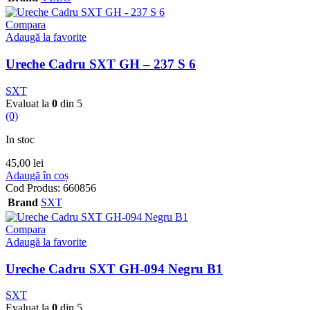
Compara
Adaugă la favorite
Ureche Cadru SXT GH – 237 S 6
SXT
Evaluat la
0
din 5
(0)
In stoc
45,00
lei
Adaugă în coș
Cod Produs:
660856
Brand
SXT
Compara
Adaugă la favorite
Ureche Cadru SXT GH-094 Negru B1
SXT
Evaluat la
0
din 5