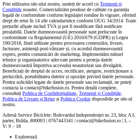
Prin utilizarea site-ului nostru, sunteți de acord cu
Termenii și
Condițiile
noastre. Comercializăm produse de calitate cu garanția
legală de conformitate conform legislației române în vigoare, oferind
drept de retur în 14 zile calendaristice conform OUG 34/2014. Toate
prețurile afișate includ TVA și pot fi modificate fără notificare
prealabilă. Datele dumneavoastră personale sunt prelucrate în
conformitate cu Regulamentul (UE) 2016/679 (GDPR) și Legea
190/2018, fiind utilizate pentru procesarea comenzilor, livrare,
facturare, asistență post-vânzare și, cu acordul dumneavoastră
expres, pentru comunicări de marketing. Implementăm măsuri
tehnice și organizatorice adecvate pentru a proteja datele
dumneavoastră împotriva accesului neautorizat sau divulgării.
Beneficiați de dreptul de acces, rectificare, ștergere, restricționare a
prelucrării, portabilitatea datelor și opoziție privind datele personale.
Pentru solicitări legate de datele personale sau reclamații, ne puteți
contacta la contact@bikefusion.ro. Pentru detalii complete,
consultați
Politica de Confidențialitate
,
Termenii și Condițiile,
Politica de Livrare și Retur
și
Politica Cookie
disponibile pe site-ul
nostru.
Adresă Service Biciclete: Bulevardul Independenței nr. 23, bloc A3,
parter, Brăila, 800003 | 0767443341 | contact@bikefusion.ro | L –
V: 9 – 18
Explorează