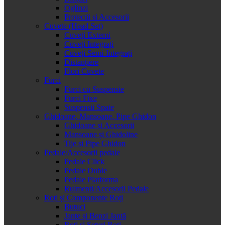
Oglinzi
Protectii si Accesorii
Cuvete (Head Set)
Cuveți Externi
Cuveți Integrați
Cuveți Semi-Integrați
Distanțiere
Flori Cuvete
Furci
Furci cu Suspensie
Furci Fixe
Suspensii Spate
Ghidoane, Mansoane, Pipe Ghidon
Ghidoane și Accesorii
Mansoane și Ghidoline
Tije și Pipe Ghidon
Pedale/Accesorii pedale
Pedale Click
Pedale Duble
Pedale Platforma
Rulmenti/Accesorii Pedale
Roți și Componente Roți
Butuci
Jante și Benzi Jantă
Roți și Seturi Roți