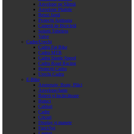
Anvelope pe Sârmă
Anvelope Pliabile
Benzi Jantă
Protecții Antipana
Cameră de Bicicletă
Soluții Tubeless
Valve
Cadre/Urechi
Cadru Fat Bike
Cadru MTB
Cadru Single Speed
Cadru Road Racing
Protecții Cadru
Urechi Cadru
E-Bike
Angrenaje, Brațe, Plăci
Anvelope/Jante
Baterii și încărcătoare
Butuci
Cabluri
Cadre
Cricuri
Display și manete
Furci/Șei
Lanțuri