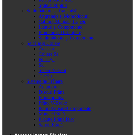
Spițe și Nipluri
Schimbătoare și Transmisii
Angrenaje și Monoblocuri
Cabluri, Mantale, Capete
Lanțuri și Componente
Pinioane și Distanțiere
Schimbătoare și Componente
Șei/Tije și Coliere
Accesorii
Coliere Șa
Huse Șa
Șei
Sistem VeloFit
Tije Șa
Sisteme de Frânare
Adaptoare
Discuri Frână
Frâne pe disc
Frâne V-Brake
Kituri Aerisire/Componente
Manete Frână
Plăcuțe Frână Disc
Saboti Frână
Accesorii pentru Bicicleta