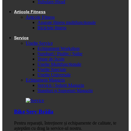
Tubulare-Head
Articole Fitness
Articole Fitness
Aparate fitness multifunctionale
Biciclete fitness
Service
Unelte Service
Echipament Workshop
Șuruburi / Piulițe / Șaibe
Truse de Scule
Unelte Multifuncționale
Unelte Speciale
Unelte Universale
Echipament Magazin
Servicii / Soluții Magazin
Standuri și Suporturi Magazin
Bike Serv Brăila
Pentru reparații, întreținere și echipamente de calitate, te
așteptăm cu drag la service-ul nostru.