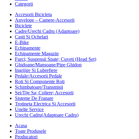
Categorii
Accesorii Bicicleta
Anvelope – Camere-Accesorii
Biciclete
Cadre/Urechi Cadru (Adaptoare)
Casti Si Ochelari
E-Bike
Echipamente
Echipamente Magazin
Furci; Suspensii Spate; Cuveti (Head Set)
Ghidoane/Mansoane/Pipe Ghidon
Ingrijire Si Lubrefiere
Pedale/Accesorii Pedale
Roti Si Componente Roti
Schimbatoare/Transmisii
Sei/Tije Sa; Coliere; Accesorii
Sisteme De Franare
Trotineta Electrica Si Accesorii
Unelte Service
Urechi Cadru(Adaptoare Cadru)
Acasa
Toate Produsele
Producatori