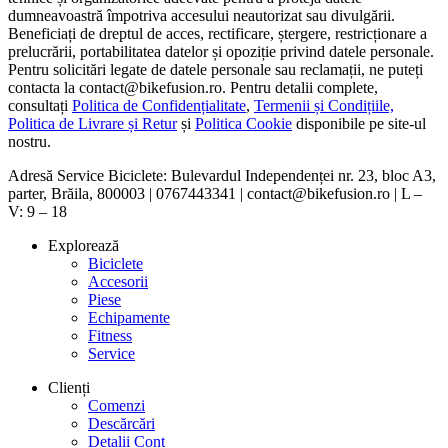
dumneavoastră împotriva accesului neautorizat sau divulgării.
Beneficiați de dreptul de acces, rectificare, ștergere, restricționare a
prelucrării, portabilitatea datelor și opoziție privind datele personale.
Pentru solicitări legate de datele personale sau reclamații, ne puteți
contacta la contact@bikefusion.ro. Pentru detalii complete,
consultați
Politica de Confidențialitate
,
Termenii și Condițiile,
Politica de Livrare și Retur
și
Politica Cookie
disponibile pe site-ul
nostru.
Adresă Service Biciclete: Bulevardul Independenței nr. 23, bloc A3,
parter, Brăila, 800003 | 0767443341 | contact@bikefusion.ro | L –
V: 9 – 18
Explorează
Biciclete
Accesorii
Piese
Echipamente
Fitness
Service
Clienți
Comenzi
Descărcări
Detalii Cont