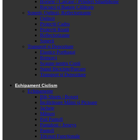
Borsete / Carcase / Prinderi Smartphone
Rucsaci și Bagaje Călătorie
Sonerii, Oglinzi, Reflectorizante
Oglinzi
Protecții Cadru
Protecții Roată
Reflectorizante
Sonerii
Transport și Depozitare
Elastice Portbagaj
Remorci
Scaune pentru Copii
Stand Biciclete/Parcare
Transport si Depozitare
Echipament Ciclism
Echipamente
Bib Shorts / Boxeri
Încălzitoare Mâini și Picioare
Jachete
Mănuși
Pad Pantofi
Pantaloni / Jerseys
Pantofi
Tricouri Funcționale