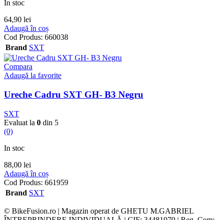
In stoc
64,90
lei
Adaugă în coș
Cod Produs:
660038
Brand
SXT
Compara
Adaugă la favorite
Ureche Cadru SXT GH- B3 Negru
SXT
Evaluat la
0
din 5
(0)
In stoc
88,00
lei
Adaugă în coș
Cod Produs:
661959
Brand
SXT
© BikeFusion.ro | Magazin operat de GHETU M.GABRIEL
ÎNTREPRINDERE INDIVIDUALĂ | CIF: 34481979 | Reg. Com: