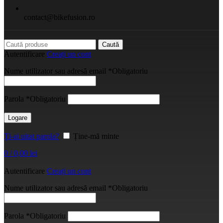
contact@bikefusion.ro
Caută
Autentificare
Creați un cont
Nume utilizator sau adresă email
*
Obligatoriu
Parola
*
Obligatoriu
Logare
Ți-ai uitat parola?
Ține-mă minte
0
/
0,00
lei
Autentificare
Creați un cont
Nume utilizator sau adresă email
*
Obligatoriu
Parola
*
Obligatoriu