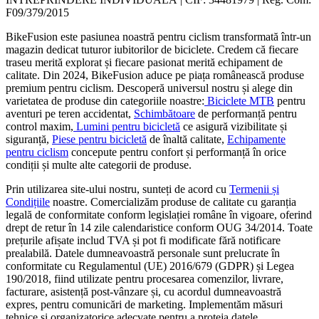
F09/379/2015
BikeFusion este pasiunea noastră pentru ciclism transformată într-un
magazin dedicat tuturor iubitorilor de biciclete. Credem că fiecare
traseu merită explorat și fiecare pasionat merită echipament de
calitate. Din 2024, BikeFusion aduce pe piața românească produse
premium pentru ciclism. Descoperă universul nostru și alege din
varietatea de produse din categoriile noastre:
Biciclete MTB
pentru
aventuri pe teren accidentat,
Schimbătoare
de performanță pentru
control maxim,
Lumini pentru bicicletă
ce asigură vizibilitate și
siguranță,
Piese pentru bicicletă
de înaltă calitate,
Echipamente
pentru ciclism
concepute pentru confort și performanță în orice
condiții și multe alte categorii de produse.
Prin utilizarea site-ului nostru, sunteți de acord cu
Termenii și
Condițiile
noastre. Comercializăm produse de calitate cu garanția
legală de conformitate conform legislației române în vigoare, oferind
drept de retur în 14 zile calendaristice conform OUG 34/2014. Toate
prețurile afișate includ TVA și pot fi modificate fără notificare
prealabilă. Datele dumneavoastră personale sunt prelucrate în
conformitate cu Regulamentul (UE) 2016/679 (GDPR) și Legea
190/2018, fiind utilizate pentru procesarea comenzilor, livrare,
facturare, asistență post-vânzare și, cu acordul dumneavoastră
expres, pentru comunicări de marketing. Implementăm măsuri
tehnice și organizatorice adecvate pentru a proteja datele