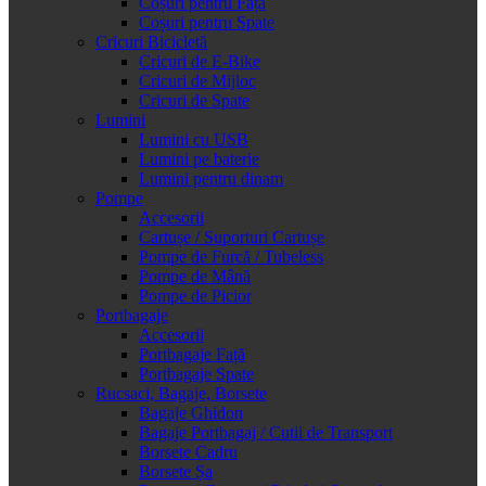
Coșuri pentru Față
Coșuri pentru Spate
Cricuri Bicicletă
Cricuri de E-Bike
Cricuri de Mijloc
Cricuri de Spate
Lumini
Lumini cu USB
Lumini pe baterie
Lumini pentru dinam
Pompe
Accesorii
Cartușe / Suporturi Cartușe
Pompe de Furcă / Tubeless
Pompe de Mână
Pompe de Picior
Portbagaje
Accesorii
Portbagaje Față
Portbagaje Spate
Rucsaci, Bagaje, Borsete
Bagaje Ghidon
Bagaje Portbagaj / Cutii de Transport
Borsete Cadru
Borsete Șa