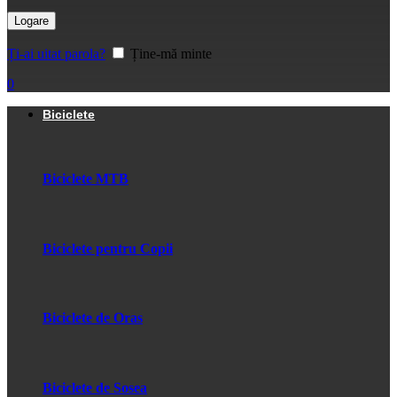
Logare
Ți-ai uitat parola?
Ține-mă minte
0
Biciclete
Biciclete MTB
Biciclete pentru Copii
Biciclete de Oras
Biciclete de Sosea