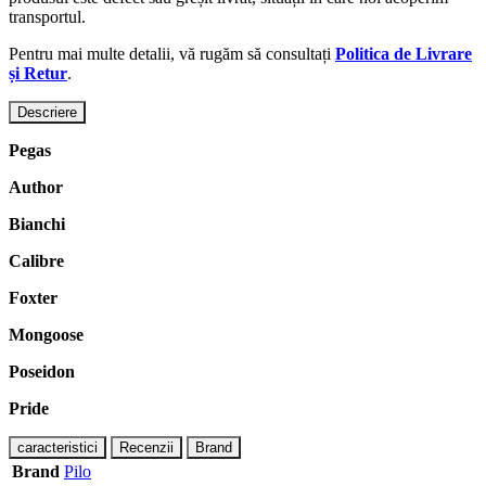
transportul.
Pentru mai multe detalii, vă rugăm să consultați
Politica de Livrare
și Retur
.
Descriere
Pegas
Author
Bianchi
Calibre
Foxter
Mongoose
Poseidon
Pride
caracteristici
Recenzii
Brand
Brand
Pilo