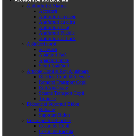
Antifurturi și Alarme
Accesorii
Antifurturi cu cheie
Antifurturi cu cifru
Antifurturi Lanț
Antifurturi Pliabile
Antifurturi U-Lock
Apărători noroi
Accesorii
Apărători Față
Apărători Spate
Seturi Apărători
Articole Copii și Roți Ajutătoare
Biciclete Copii fără Pedale
Remorci Transport Copii
Roți Ajutătoare
Scaune Transport Copii
Trotinete
Bidoane și Suporturi Bidon
Bidoane
Suporturi Bidon
Coșuri pentru Biciclete
Cosuri de Copii
Coșuri de Răchită