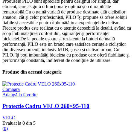
Produsele PILO sunt apreciate pentru designul lor simplu, dar
eficient, care asigură o funcționare optimă și o durabilitate
remarcabilă.Cu o gamă variată de produse destinate atât cicliștilor
amatori, cât și celor profesioniști, PILO își propune să ofere soluții
fiabile și accesibile pentru îmbunătățirea experienței de ciclism.
Fiecare produs este realizat cu o atenție deosebită la detalii, având ca
scop îmbunătățirea confortului, siguranței și performanței
bicicletei.De la pedale ușoare și rezistente la butuci de înaltă
performanță, PILO este un brand care satisface cerințele cicliștilor
din diverse domenii, inclusiv MTB, șosea și ciclism urban. Cu
PILO, îți poți îmbunătăți bicicleta cu produse care oferă fiabilitate și
performanță constantă, indiferent de condițiile de utilizare.
Produse din aceeasi categorie
Compara
Adaugă la favorite
Protectie Cadru VELO 260×95-110
VELO
Evaluat la
0
din 5
(0)