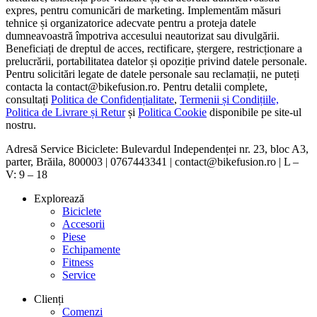
expres, pentru comunicări de marketing. Implementăm măsuri
tehnice și organizatorice adecvate pentru a proteja datele
dumneavoastră împotriva accesului neautorizat sau divulgării.
Beneficiați de dreptul de acces, rectificare, ștergere, restricționare a
prelucrării, portabilitatea datelor și opoziție privind datele personale.
Pentru solicitări legate de datele personale sau reclamații, ne puteți
contacta la contact@bikefusion.ro. Pentru detalii complete,
consultați
Politica de Confidențialitate
,
Termenii și Condițiile,
Politica de Livrare și Retur
și
Politica Cookie
disponibile pe site-ul
nostru.
Adresă Service Biciclete: Bulevardul Independenței nr. 23, bloc A3,
parter, Brăila, 800003 | 0767443341 | contact@bikefusion.ro | L –
V: 9 – 18
Explorează
Biciclete
Accesorii
Piese
Echipamente
Fitness
Service
Clienți
Comenzi