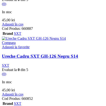
(0)
In stoc
45,00
lei
Adaugă în coș
Cod Produs:
660887
Brand
SXT
Compara
Adaugă la favorite
Ureche Cadru SXT GH-126 Negru S14
SXT
Evaluat la
0
din 5
(0)
In stoc
45,00
lei
Adaugă în coș
Cod Produs:
660852
Brand
SXT