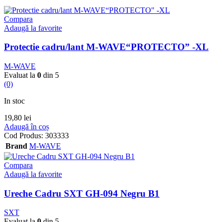
Compara
Adaugă la favorite
Protectie cadru/lant M-WAVE“PROTECTO” -XL
M-WAVE
Evaluat la
0
din 5
(0)
In stoc
19,80
lei
Adaugă în coș
Cod Produs:
303333
Brand
M-WAVE
Compara
Adaugă la favorite
Ureche Cadru SXT GH-094 Negru B1
SXT
Evaluat la
0
din 5