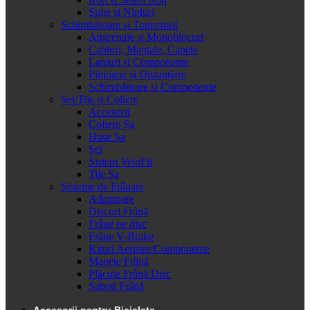
Spițe și Nipluri
Schimbătoare și Transmisii
Angrenaje și Monoblocuri
Cabluri, Mantale, Capete
Lanțuri și Componente
Pinioane și Distanțiere
Schimbătoare și Componente
Șei/Tije și Coliere
Accesorii
Coliere Șa
Huse Șa
Șei
Sistem VeloFit
Tije Șa
Sisteme de Frânare
Adaptoare
Discuri Frână
Frâne pe disc
Frâne V-Brake
Kituri Aerisire/Componente
Manete Frână
Plăcuțe Frână Disc
Saboti Frână
Accesorii pentru Bicicleta