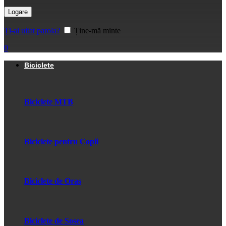
Logare
Ți-ai uitat parola?
Ține-mă minte
0
Biciclete
Biciclete MTB
Biciclete pentru Copii
Biciclete de Oras
Biciclete de Sosea