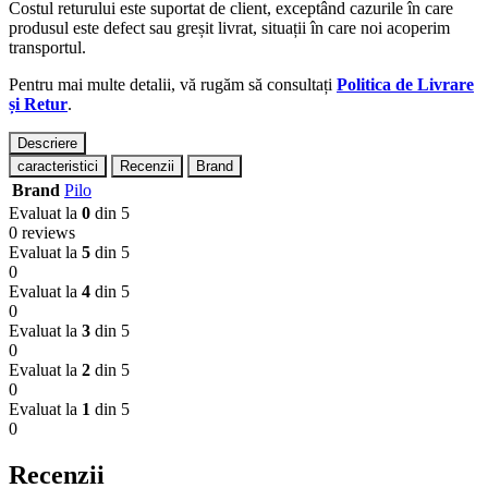
Costul returului este suportat de client, exceptând cazurile în care
produsul este defect sau greșit livrat, situații în care noi acoperim
transportul.
Pentru mai multe detalii, vă rugăm să consultați
Politica de Livrare
și Retur
.
Descriere
caracteristici
Recenzii
Brand
Brand
Pilo
Evaluat la
0
din 5
0 reviews
Evaluat la
5
din 5
0
Evaluat la
4
din 5
0
Evaluat la
3
din 5
0
Evaluat la
2
din 5
0
Evaluat la
1
din 5
0
Recenzii