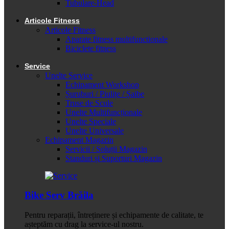
Tubulare-Head
Articole Fitness
Articole Fitness
Aparate fitness multifunctionale
Biciclete fitness
Service
Unelte Service
Echipament Workshop
Șuruburi / Piulițe / Șaibe
Truse de Scule
Unelte Multifuncționale
Unelte Speciale
Unelte Universale
Echipament Magazin
Servicii / Soluții Magazin
Standuri și Suporturi Magazin
Bike Serv Brăila
Pentru reparații, întreținere și echipamente de calitate, te
așteptăm cu drag la service-ul nostru.