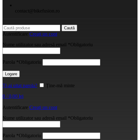
contact@bikefusion.ro
Caută
Autentificare
Creați un cont
Nume utilizator sau adresă email
*
Obligatoriu
Parola
*
Obligatoriu
Logare
Ți-ai uitat parola?
Ține-mă minte
0
/
0,00
lei
Autentificare
Creați un cont
Nume utilizator sau adresă email
*
Obligatoriu
Parola
*
Obligatoriu