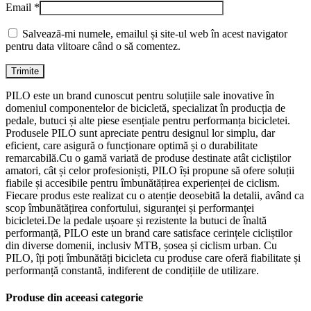
Email
*
Salvează-mi numele, emailul și site-ul web în acest navigator
pentru data viitoare când o să comentez.
PILO este un brand cunoscut pentru soluțiile sale inovative în
domeniul componentelor de bicicletă, specializat în producția de
pedale, butuci și alte piese esențiale pentru performanța bicicletei.
Produsele PILO sunt apreciate pentru designul lor simplu, dar
eficient, care asigură o funcționare optimă și o durabilitate
remarcabilă.Cu o gamă variată de produse destinate atât cicliștilor
amatori, cât și celor profesioniști, PILO își propune să ofere soluții
fiabile și accesibile pentru îmbunătățirea experienței de ciclism.
Fiecare produs este realizat cu o atenție deosebită la detalii, având ca
scop îmbunătățirea confortului, siguranței și performanței
bicicletei.De la pedale ușoare și rezistente la butuci de înaltă
performanță, PILO este un brand care satisface cerințele cicliștilor
din diverse domenii, inclusiv MTB, șosea și ciclism urban. Cu
PILO, îți poți îmbunătăți bicicleta cu produse care oferă fiabilitate și
performanță constantă, indiferent de condițiile de utilizare.
Produse din aceeasi categorie