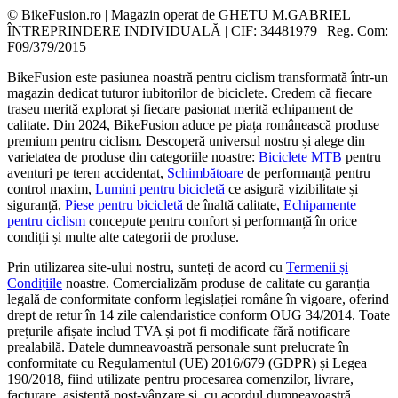
© BikeFusion.ro | Magazin operat de GHETU M.GABRIEL
ÎNTREPRINDERE INDIVIDUALĂ | CIF: 34481979 | Reg. Com:
F09/379/2015
BikeFusion este pasiunea noastră pentru ciclism transformată într-un
magazin dedicat tuturor iubitorilor de biciclete. Credem că fiecare
traseu merită explorat și fiecare pasionat merită echipament de
calitate. Din 2024, BikeFusion aduce pe piața românească produse
premium pentru ciclism. Descoperă universul nostru și alege din
varietatea de produse din categoriile noastre:
Biciclete MTB
pentru
aventuri pe teren accidentat,
Schimbătoare
de performanță pentru
control maxim,
Lumini pentru bicicletă
ce asigură vizibilitate și
siguranță,
Piese pentru bicicletă
de înaltă calitate,
Echipamente
pentru ciclism
concepute pentru confort și performanță în orice
condiții și multe alte categorii de produse.
Prin utilizarea site-ului nostru, sunteți de acord cu
Termenii și
Condițiile
noastre. Comercializăm produse de calitate cu garanția
legală de conformitate conform legislației române în vigoare, oferind
drept de retur în 14 zile calendaristice conform OUG 34/2014. Toate
prețurile afișate includ TVA și pot fi modificate fără notificare
prealabilă. Datele dumneavoastră personale sunt prelucrate în
conformitate cu Regulamentul (UE) 2016/679 (GDPR) și Legea
190/2018, fiind utilizate pentru procesarea comenzilor, livrare,
facturare, asistență post-vânzare și, cu acordul dumneavoastră