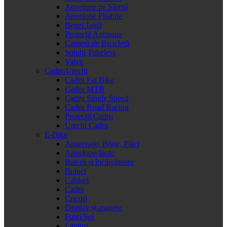
Anvelope pe Sârmă
Anvelope Pliabile
Benzi Jantă
Protecții Antipana
Cameră de Bicicletă
Soluții Tubeless
Valve
Cadre/Urechi
Cadru Fat Bike
Cadru MTB
Cadru Single Speed
Cadru Road Racing
Protecții Cadru
Urechi Cadru
E-Bike
Angrenaje, Brațe, Plăci
Anvelope/Jante
Baterii și încărcătoare
Butuci
Cabluri
Cadre
Cricuri
Display și manete
Furci/Șei
Lanțuri