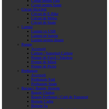
Coșuri pentru Față
Coșuri pentru Spate
Cricuri Bicicletă
Cricuri de E-Bike
Cricuri de Mijloc
Cricuri de Spate
Lumini
Lumini cu USB
Lumini pe baterie
Lumini pentru dinam
Pompe
Accesorii
Cartușe / Suporturi Cartușe
Pompe de Furcă / Tubeless
Pompe de Mână
Pompe de Picior
Portbagaje
Accesorii
Portbagaje Față
Portbagaje Spate
Rucsaci, Bagaje, Borsete
Bagaje Ghidon
Bagaje Portbagaj / Cutii de Transport
Borsete Cadru
Borsete Șa