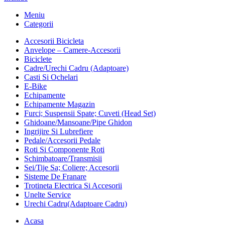
Meniu
Categorii
Accesorii Bicicleta
Anvelope – Camere-Accesorii
Biciclete
Cadre/Urechi Cadru (Adaptoare)
Casti Si Ochelari
E-Bike
Echipamente
Echipamente Magazin
Furci; Suspensii Spate; Cuveti (Head Set)
Ghidoane/Mansoane/Pipe Ghidon
Ingrijire Si Lubrefiere
Pedale/Accesorii Pedale
Roti Si Componente Roti
Schimbatoare/Transmisii
Sei/Tije Sa; Coliere; Accesorii
Sisteme De Franare
Trotineta Electrica Si Accesorii
Unelte Service
Urechi Cadru(Adaptoare Cadru)
Acasa