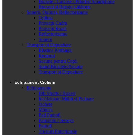
Borsete / Carcase / Prinderi Smartphone
Rucsaci și Bagaje Călătorie
Sonerii, Oglinzi, Reflectorizante
Oglinzi
Protecții Cadru
Protecții Roată
Reflectorizante
Sonerii
Transport și Depozitare
Elastice Portbagaj
Remorci
Scaune pentru Copii
Stand Biciclete/Parcare
Transport si Depozitare
Echipament Ciclism
Echipamente
Bib Shorts / Boxeri
Încălzitoare Mâini și Picioare
Jachete
Mănuși
Pad Pantofi
Pantaloni / Jerseys
Pantofi
Tricouri Funcționale