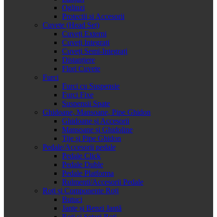
Oglinzi
Protectii si Accesorii
Cuvete (Head Set)
Cuveți Externi
Cuveți Integrați
Cuveți Semi-Integrați
Distanțiere
Flori Cuvete
Furci
Furci cu Suspensie
Furci Fixe
Suspensii Spate
Ghidoane, Mansoane, Pipe Ghidon
Ghidoane și Accesorii
Mansoane și Ghidoline
Tije și Pipe Ghidon
Pedale/Accesorii pedale
Pedale Click
Pedale Duble
Pedale Platforma
Rulmenti/Accesorii Pedale
Roți și Componente Roți
Butuci
Jante și Benzi Jantă
Roți și Seturi Roți