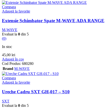
Compara
Adaugă la favorite
Extensie Schimbator Spate M-WAVE ADA RANGE
M-WAVE
Evaluat la
0
din 5
(0)
In stoc
45,00
lei
Adaugă în coș
Cod Produs:
680280
Brand
M-WAVE
Compara
Adaugă la favorite
Ureche Cadru SXT GH-017 – S10
SXT
Evaluat la
0
din 5