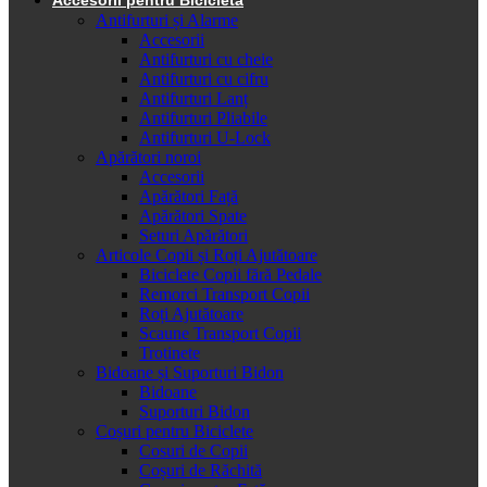
Antifurturi și Alarme
Accesorii
Antifurturi cu cheie
Antifurturi cu cifru
Antifurturi Lanț
Antifurturi Pliabile
Antifurturi U-Lock
Apărători noroi
Accesorii
Apărători Față
Apărători Spate
Seturi Apărători
Articole Copii și Roți Ajutătoare
Biciclete Copii fără Pedale
Remorci Transport Copii
Roți Ajutătoare
Scaune Transport Copii
Trotinete
Bidoane și Suporturi Bidon
Bidoane
Suporturi Bidon
Coșuri pentru Biciclete
Cosuri de Copii
Coșuri de Răchită