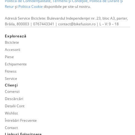
Politica de Confidențialitate
,
Termenii și Condițiile,
Politica de Livrare și
Retur
și
Politica Cookie
disponibile pe site-ul nostru.
Adresă Service Biciclete: Bulevardul Independenței nr. 23, bloc A3, parter,
Brăila, 800003 | 0767443341 | contact@bikefusion.ro | L – V: 9 – 18
Explorează
Biciclete
Accesorii
Piese
Echipamente
Fitness
Service
Clienți
Comenzi
Descărcări
Detalii Cont
Wishlist
Întrebări Frecvente
Contact
Linkuri Folositoare