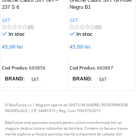
Ureche Cadru SXT GH –
Ureche Cadru SXT GH-094
237 S 6
Negru B1
SXT
SXT
(0)
(0)
In stoc
In stoc
45,00
lei
45,00
lei
Adaugă În Coș
Adaugă În Coș
Cod Produs:
660856
Cod Produs:
660887
SXT
SXT
BRAND
BRAND
© BikeFusion.ro | Magazin operat de GHETU M.GABRIEL ÎNTREPRINDERE
INDIVIDUALĂ | CIF: 34481979 | Reg. Com: F09/379/2015
BikeFusion este pasiunea noastră pentru ciclism transformată într-un
magazin dedicat tuturor iubitorilor de biciclete. Credem că fiecare traseu
merită explorat și fiecare pasionat merită echipament de calitate. Din