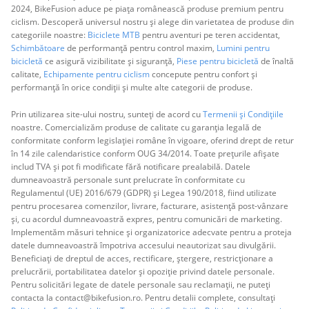
2024, BikeFusion aduce pe piața românească produse premium pentru
ciclism. Descoperă universul nostru și alege din varietatea de produse din
categoriile noastre:
Biciclete MTB
pentru aventuri pe teren accidentat,
Schimbătoare
de performanță pentru control maxim,
Lumini pentru
bicicletă
ce asigură vizibilitate și siguranță,
Piese pentru bicicletă
de înaltă
calitate,
Echipamente pentru ciclism
concepute pentru confort și
performanță în orice condiții și multe alte categorii de produse.
Prin utilizarea site-ului nostru, sunteți de acord cu
Termenii și Condițiile
noastre. Comercializăm produse de calitate cu garanția legală de
conformitate conform legislației române în vigoare, oferind drept de retur
în 14 zile calendaristice conform OUG 34/2014. Toate prețurile afișate
includ TVA și pot fi modificate fără notificare prealabilă. Datele
dumneavoastră personale sunt prelucrate în conformitate cu
Regulamentul (UE) 2016/679 (GDPR) și Legea 190/2018, fiind utilizate
pentru procesarea comenzilor, livrare, facturare, asistență post-vânzare
și, cu acordul dumneavoastră expres, pentru comunicări de marketing.
Implementăm măsuri tehnice și organizatorice adecvate pentru a proteja
datele dumneavoastră împotriva accesului neautorizat sau divulgării.
Beneficiați de dreptul de acces, rectificare, ștergere, restricționare a
prelucrării, portabilitatea datelor și opoziție privind datele personale.
Pentru solicitări legate de datele personale sau reclamații, ne puteți
contacta la contact@bikefusion.ro. Pentru detalii complete, consultați