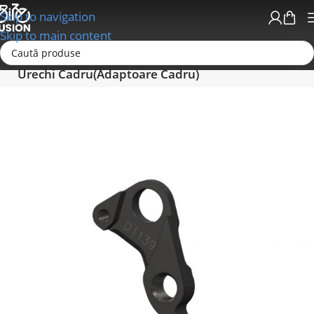
Skip to navigation
Skip to main content
Prima pagină
Cadre/Urechi Cadru (Adaptoare)
Urechi Cadru(Adaptoare Cadru)