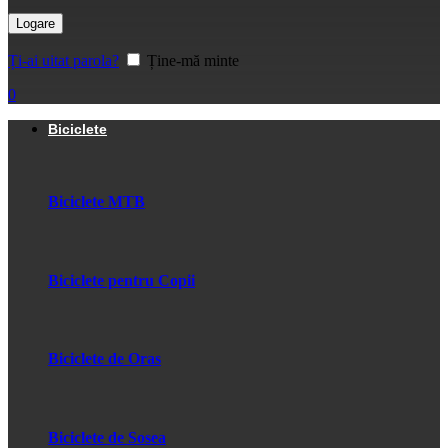
Logare
Ți-ai uitat parola?
Ține-mă minte
0
Biciclete
Biciclete MTB
Biciclete pentru Copii
Biciclete de Oras
Biciclete de Sosea