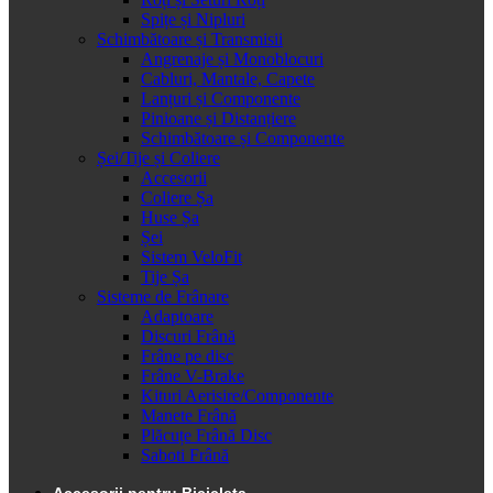
Spițe și Nipluri
Schimbătoare și Transmisii
Angrenaje și Monoblocuri
Cabluri, Mantale, Capete
Lanțuri și Componente
Pinioane și Distanțiere
Schimbătoare și Componente
Șei/Tije și Coliere
Accesorii
Coliere Șa
Huse Șa
Șei
Sistem VeloFit
Tije Șa
Sisteme de Frânare
Adaptoare
Discuri Frână
Frâne pe disc
Frâne V-Brake
Kituri Aerisire/Componente
Manete Frână
Plăcuțe Frână Disc
Saboti Frână
Accesorii pentru Bicicleta