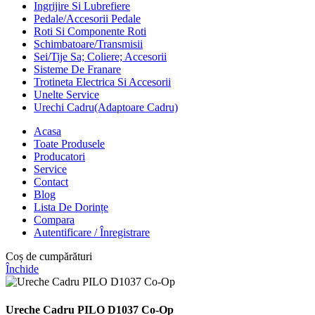
Ingrijire Si Lubrefiere
Pedale/Accesorii Pedale
Roti Si Componente Roti
Schimbatoare/Transmisii
Sei/Tije Sa; Coliere; Accesorii
Sisteme De Franare
Trotineta Electrica Si Accesorii
Unelte Service
Urechi Cadru(Adaptoare Cadru)
Acasa
Toate Produsele
Producatori
Service
Contact
Blog
Lista De Dorințe
Compara
Autentificare / Înregistrare
Coș de cumpărături
Închide
Ureche Cadru PILO D1037 Co-Op