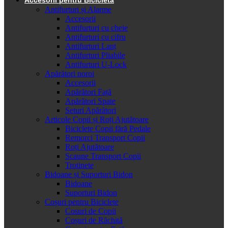
Antifurturi și Alarme
Accesorii
Antifurturi cu cheie
Antifurturi cu cifru
Antifurturi Lanț
Antifurturi Pliabile
Antifurturi U-Lock
Apărători noroi
Accesorii
Apărători Față
Apărători Spate
Seturi Apărători
Articole Copii și Roți Ajutătoare
Biciclete Copii fără Pedale
Remorci Transport Copii
Roți Ajutătoare
Scaune Transport Copii
Trotinete
Bidoane și Suporturi Bidon
Bidoane
Suporturi Bidon
Coșuri pentru Biciclete
Cosuri de Copii
Coșuri de Răchită