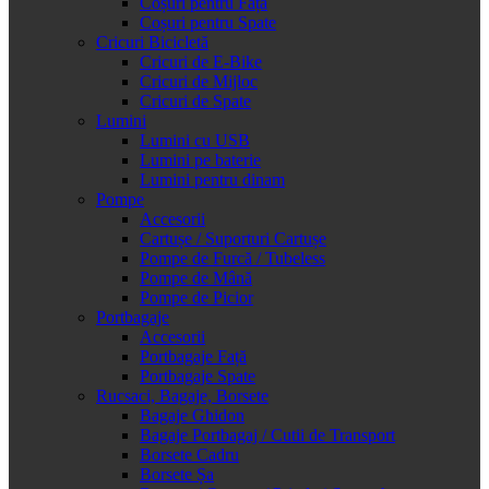
Coșuri pentru Față
Coșuri pentru Spate
Cricuri Bicicletă
Cricuri de E-Bike
Cricuri de Mijloc
Cricuri de Spate
Lumini
Lumini cu USB
Lumini pe baterie
Lumini pentru dinam
Pompe
Accesorii
Cartușe / Suporturi Cartușe
Pompe de Furcă / Tubeless
Pompe de Mână
Pompe de Picior
Portbagaje
Accesorii
Portbagaje Față
Portbagaje Spate
Rucsaci, Bagaje, Borsete
Bagaje Ghidon
Bagaje Portbagaj / Cutii de Transport
Borsete Cadru
Borsete Șa