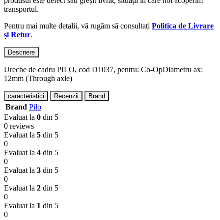
produsul este defect sau greșit livrat, situații în care noi acoperim
transportul.
Pentru mai multe detalii, vă rugăm să consultați
Politica de Livrare
și Retur
.
Descriere
Ureche de cadru PILO, cod D1037, pentru: Co-OpDiametru ax:
12mm (Through axle)
caracteristici
Recenzii
Brand
Brand
Pilo
Evaluat la
0
din 5
0 reviews
Evaluat la
5
din 5
0
Evaluat la
4
din 5
0
Evaluat la
3
din 5
0
Evaluat la
2
din 5
0
Evaluat la
1
din 5
0