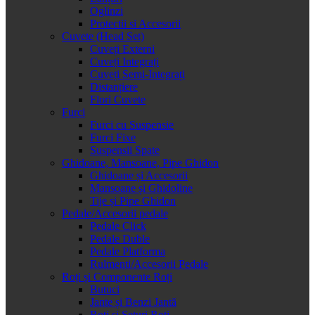
Oglinzi
Protectii si Accesorii
Cuvete (Head Set)
Cuveți Externi
Cuveți Integrați
Cuveți Semi-Integrați
Distanțiere
Flori Cuvete
Furci
Furci cu Suspensie
Furci Fixe
Suspensii Spate
Ghidoane, Mansoane, Pipe Ghidon
Ghidoane și Accesorii
Mansoane și Ghidoline
Tije și Pipe Ghidon
Pedale/Accesorii pedale
Pedale Click
Pedale Duble
Pedale Platforma
Rulmenti/Accesorii Pedale
Roți și Componente Roți
Butuci
Jante și Benzi Jantă
Roți și Seturi Roți