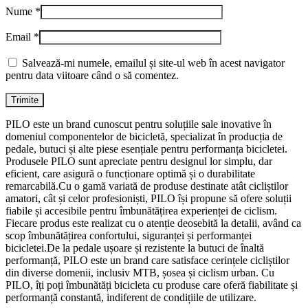
Nume
*
Email
*
Salvează-mi numele, emailul și site-ul web în acest navigator
pentru data viitoare când o să comentez.
PILO este un brand cunoscut pentru soluțiile sale inovative în
domeniul componentelor de bicicletă, specializat în producția de
pedale, butuci și alte piese esențiale pentru performanța bicicletei.
Produsele PILO sunt apreciate pentru designul lor simplu, dar
eficient, care asigură o funcționare optimă și o durabilitate
remarcabilă.Cu o gamă variată de produse destinate atât cicliștilor
amatori, cât și celor profesioniști, PILO își propune să ofere soluții
fiabile și accesibile pentru îmbunătățirea experienței de ciclism.
Fiecare produs este realizat cu o atenție deosebită la detalii, având ca
scop îmbunătățirea confortului, siguranței și performanței
bicicletei.De la pedale ușoare și rezistente la butuci de înaltă
performanță, PILO este un brand care satisface cerințele cicliștilor
din diverse domenii, inclusiv MTB, șosea și ciclism urban. Cu
PILO, îți poți îmbunătăți bicicleta cu produse care oferă fiabilitate și
performanță constantă, indiferent de condițiile de utilizare.