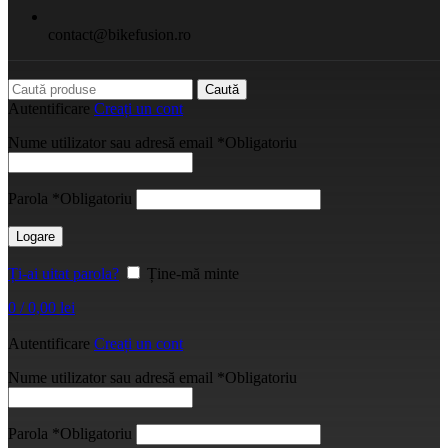
contact@bikefusion.ro
Caută
Autentificare
Creați un cont
Nume utilizator sau adresă email
*
Obligatoriu
Parola
*
Obligatoriu
Logare
Ți-ai uitat parola?
Ține-mă minte
0
/
0,00
lei
Autentificare
Creați un cont
Nume utilizator sau adresă email
*
Obligatoriu
Parola
*
Obligatoriu