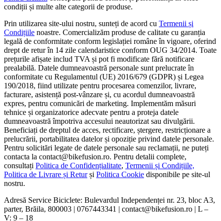
condiții și multe alte categorii de produse.
Prin utilizarea site-ului nostru, sunteți de acord cu
Termenii și
Condițiile
noastre. Comercializăm produse de calitate cu garanția
legală de conformitate conform legislației române în vigoare, oferind
drept de retur în 14 zile calendaristice conform OUG 34/2014. Toate
prețurile afișate includ TVA și pot fi modificate fără notificare
prealabilă. Datele dumneavoastră personale sunt prelucrate în
conformitate cu Regulamentul (UE) 2016/679 (GDPR) și Legea
190/2018, fiind utilizate pentru procesarea comenzilor, livrare,
facturare, asistență post-vânzare și, cu acordul dumneavoastră
expres, pentru comunicări de marketing. Implementăm măsuri
tehnice și organizatorice adecvate pentru a proteja datele
dumneavoastră împotriva accesului neautorizat sau divulgării.
Beneficiați de dreptul de acces, rectificare, ștergere, restricționare a
prelucrării, portabilitatea datelor și opoziție privind datele personale.
Pentru solicitări legate de datele personale sau reclamații, ne puteți
contacta la contact@bikefusion.ro. Pentru detalii complete,
consultați
Politica de Confidențialitate
,
Termenii și Condițiile,
Politica de Livrare și Retur
și
Politica Cookie
disponibile pe site-ul
nostru.
Adresă Service Biciclete: Bulevardul Independenței nr. 23, bloc A3,
parter, Brăila, 800003 | 0767443341 | contact@bikefusion.ro | L –
V: 9 – 18