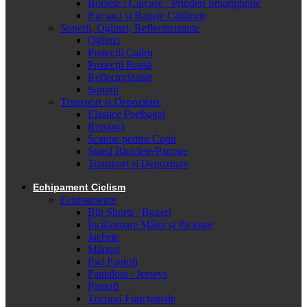
Borsete / Carcase / Prinderi Smartphone
Rucsaci și Bagaje Călătorie
Sonerii, Oglinzi, Reflectorizante
Oglinzi
Protecții Cadru
Protecții Roată
Reflectorizante
Sonerii
Transport și Depozitare
Elastice Portbagaj
Remorci
Scaune pentru Copii
Stand Biciclete/Parcare
Transport si Depozitare
Echipament Ciclism
Echipamente
Bib Shorts / Boxeri
Încălzitoare Mâini și Picioare
Jachete
Mănuși
Pad Pantofi
Pantaloni / Jerseys
Pantofi
Tricouri Funcționale