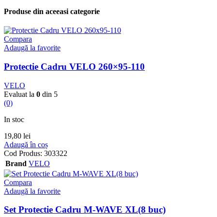
Produse din aceeasi categorie
Compara
Adaugă la favorite
Protectie Cadru VELO 260×95-110
VELO
Evaluat la
0
din 5
(0)
In stoc
19,80
lei
Adaugă în coș
Cod Produs:
303322
Brand
VELO
Compara
Adaugă la favorite
Set Protectie Cadru M-WAVE XL(8 buc)