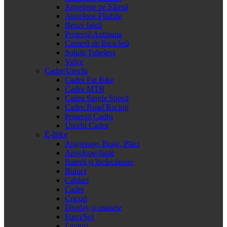
Anvelope pe Sârmă
Anvelope Pliabile
Benzi Jantă
Protecții Antipana
Cameră de Bicicletă
Soluții Tubeless
Valve
Cadre/Urechi
Cadru Fat Bike
Cadru MTB
Cadru Single Speed
Cadru Road Racing
Protecții Cadru
Urechi Cadru
E-Bike
Angrenaje, Brațe, Plăci
Anvelope/Jante
Baterii și încărcătoare
Butuci
Cabluri
Cadre
Cricuri
Display și manete
Furci/Șei
Lanțuri