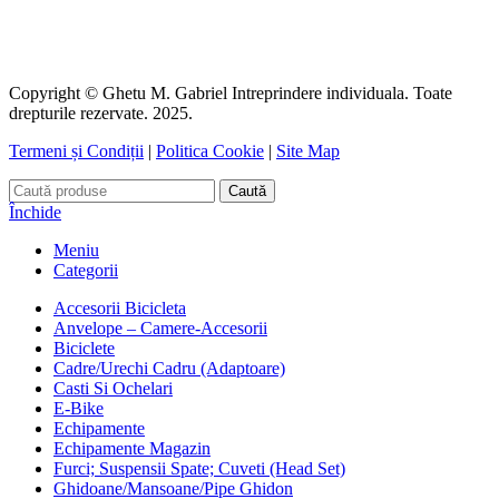
Copyright © Ghetu M. Gabriel Intreprindere individuala. Toate
drepturile rezervate. 2025.
Termeni și Condiții
|
Politica Cookie
|
Site Map
Caută
Închide
Meniu
Categorii
Accesorii Bicicleta
Anvelope – Camere-Accesorii
Biciclete
Cadre/Urechi Cadru (Adaptoare)
Casti Si Ochelari
E-Bike
Echipamente
Echipamente Magazin
Furci; Suspensii Spate; Cuveti (Head Set)
Ghidoane/Mansoane/Pipe Ghidon