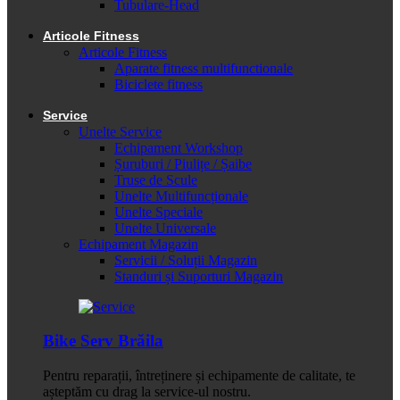
Tubulare-Head
Articole Fitness
Articole Fitness
Aparate fitness multifunctionale
Biciclete fitness
Service
Unelte Service
Echipament Workshop
Șuruburi / Piulițe / Șaibe
Truse de Scule
Unelte Multifuncționale
Unelte Speciale
Unelte Universale
Echipament Magazin
Servicii / Soluții Magazin
Standuri și Suporturi Magazin
Bike Serv Brăila
Pentru reparații, întreținere și echipamente de calitate, te
așteptăm cu drag la service-ul nostru.