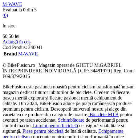
M-WAVE
Evaluat la
0
din 5
(0)
In stoc
60,50
lei
Adaugă în coș
Cod Produs:
340041
Brand
M-WAVE
© BikeFusion.ro | Magazin operat de GHETU M.GABRIEL
ÎNTREPRINDERE INDIVIDUALĂ | CIF: 34481979 | Reg. Com:
F09/379/2015
BikeFusion este pasiunea noastră pentru ciclism transformată într-un
magazin dedicat tuturor iubitorilor de biciclete. Credem că fiecare
traseu merită explorat și fiecare pasionat merită echipament de
calitate. Din 2024, BikeFusion aduce pe piața românească produse
premium pentru ciclism. Descoperă universul nostru și alege din
varietatea de produse din categoriile noastre:
Biciclete MTB
pentru
aventuri pe teren accidentat,
Schimbătoare
de performanță pentru
control maxim,
Lumini pentru bicicletă
ce asigură vizibilitate și
siguranță,
Piese pentru bicicletă
de înaltă calitate,
Echipamente
pentru ciclism
concepute pentru confort și performanță în orice