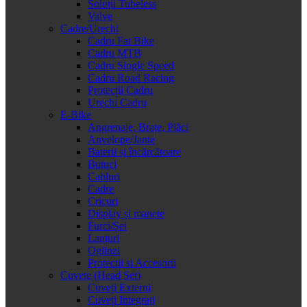
Soluții Tubeless
Valve
Cadre/Urechi
Cadru Fat Bike
Cadru MTB
Cadru Single Speed
Cadru Road Racing
Protecții Cadru
Urechi Cadru
E-Bike
Angrenaje, Brațe, Plăci
Anvelope/Jante
Baterii și încărcătoare
Butuci
Cabluri
Cadre
Cricuri
Display și manete
Furci/Șei
Lanțuri
Oglinzi
Protectii si Accesorii
Cuvete (Head Set)
Cuveți Externi
Cuveți Integrați