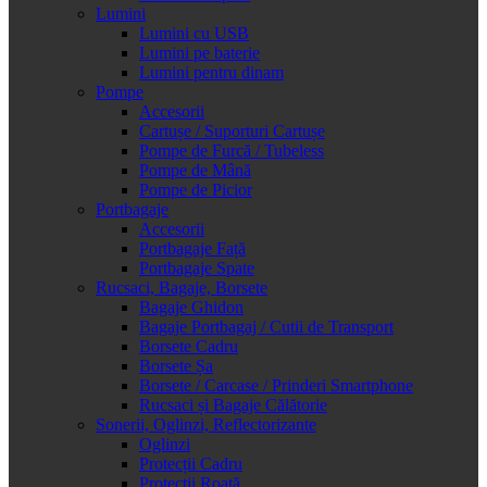
Lumini
Lumini cu USB
Lumini pe baterie
Lumini pentru dinam
Pompe
Accesorii
Cartușe / Suporturi Cartușe
Pompe de Furcă / Tubeless
Pompe de Mână
Pompe de Picior
Portbagaje
Accesorii
Portbagaje Față
Portbagaje Spate
Rucsaci, Bagaje, Borsete
Bagaje Ghidon
Bagaje Portbagaj / Cutii de Transport
Borsete Cadru
Borsete Șa
Borsete / Carcase / Prinderi Smartphone
Rucsaci și Bagaje Călătorie
Sonerii, Oglinzi, Reflectorizante
Oglinzi
Protecții Cadru
Protecții Roată