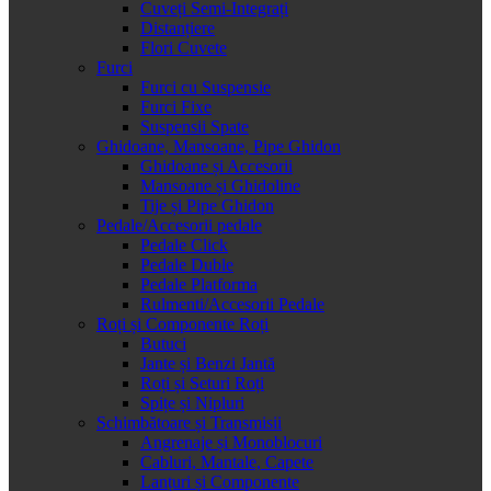
Cuveți Semi-Integrați
Distanțiere
Flori Cuvete
Furci
Furci cu Suspensie
Furci Fixe
Suspensii Spate
Ghidoane, Mansoane, Pipe Ghidon
Ghidoane și Accesorii
Mansoane și Ghidoline
Tije și Pipe Ghidon
Pedale/Accesorii pedale
Pedale Click
Pedale Duble
Pedale Platforma
Rulmenti/Accesorii Pedale
Roți și Componente Roți
Butuci
Jante și Benzi Jantă
Roți și Seturi Roți
Spițe și Nipluri
Schimbătoare și Transmisii
Angrenaje și Monoblocuri
Cabluri, Mantale, Capete
Lanțuri și Componente