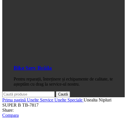
Bike Serv Brăila
Pentru reparații, întreținere și echipamente de calitate, te
așteptăm cu drag la service-ul nostru.
Caută
Prima pagină
Unelte Service
Unelte Speciale
Unealta Nipluri
SUPER B TB-7817
Share:
Compara