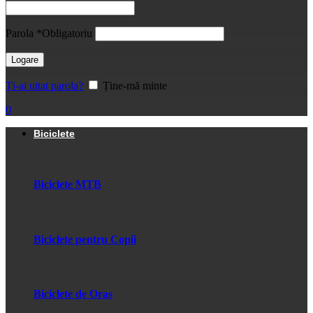
Parola
*
Obligatoriu
Logare
Ți-ai uitat parola?
Ține-mă minte
0
Biciclete
Biciclete MTB
Biciclete pentru Copii
Biciclete de Oras