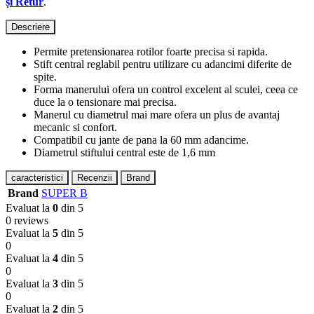
și Retur
.
Descriere
Permite pretensionarea rotilor foarte precisa si rapida.
Stift central reglabil pentru utilizare cu adancimi diferite de
spite.
Forma manerului ofera un control excelent al sculei, ceea ce
duce la o tensionare mai precisa.
Manerul cu diametrul mai mare ofera un plus de avantaj
mecanic si confort.
Compatibil cu jante de pana la 60 mm adancime.
Diametrul stiftului central este de 1,6 mm
caracteristici
Recenzii
Brand
Brand
SUPER B
Evaluat la
0
din 5
0 reviews
Evaluat la
5
din 5
0
Evaluat la
4
din 5
0
Evaluat la
3
din 5
0
Evaluat la
2
din 5