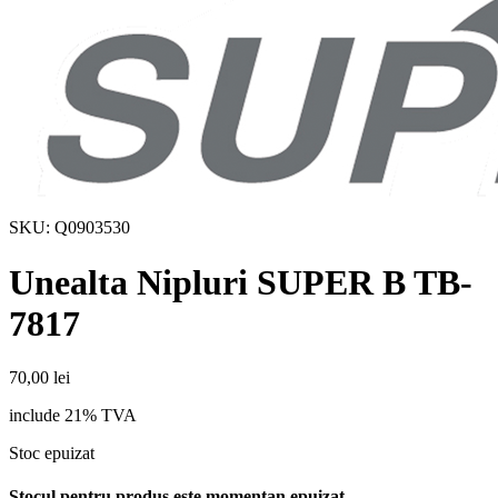
SKU:
Q0903530
Unealta Nipluri SUPER B TB-
7817
70,00
lei
include 21% TVA
Stoc epuizat
Stocul pentru produs este momentan epuizat.