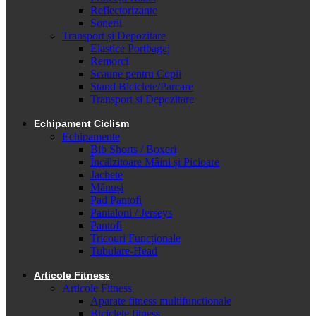
Reflectorizante
Sonerii
Transport și Depozitare
Elastice Portbagaj
Remorci
Scaune pentru Copii
Stand Biciclete/Parcare
Transport si Depozitare
Echipament Ciclism
Echipamente
Bib Shorts / Boxeri
Încălzitoare Mâini și Picioare
Jachete
Mănuși
Pad Pantofi
Pantaloni / Jerseys
Pantofi
Tricouri Funcționale
Tubulare-Head
Articole Fitness
Articole Fitness
Aparate fitness multifunctionale
Biciclete fitness