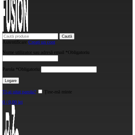
Caută
Autentificare
Creați un cont
Nume utilizator sau adresă email
*
Obligatoriu
Parola
*
Obligatoriu
Logare
Ți-ai uitat parola?
Ține-mă minte
0
/
0,00
lei