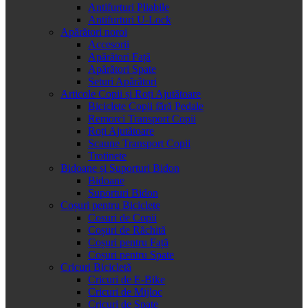
Antifurturi Pliabile
Antifurturi U-Lock
Apărători noroi
Accesorii
Apărători Față
Apărători Spate
Seturi Apărători
Articole Copii și Roți Ajutătoare
Biciclete Copii fără Pedale
Remorci Transport Copii
Roți Ajutătoare
Scaune Transport Copii
Trotinete
Bidoane și Suporturi Bidon
Bidoane
Suporturi Bidon
Coșuri pentru Biciclete
Cosuri de Copii
Coșuri de Răchită
Coșuri pentru Față
Coșuri pentru Spate
Cricuri Bicicletă
Cricuri de E-Bike
Cricuri de Mijloc
Cricuri de Spate