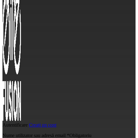
Autentificare
Creați un cont
Nume utilizator sau adresă email
*
Obligatoriu