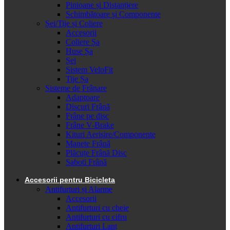
Pinioane și Distanțiere
Schimbătoare și Componente
Șei/Tije și Coliere
Accesorii
Coliere Șa
Huse Șa
Șei
Sistem VeloFit
Tije Șa
Sisteme de Frânare
Adaptoare
Discuri Frână
Frâne pe disc
Frâne V-Brake
Kituri Aerisire/Componente
Manete Frână
Plăcuțe Frână Disc
Saboti Frână
Accesorii pentru Bicicleta
Antifurturi și Alarme
Accesorii
Antifurturi cu cheie
Antifurturi cu cifru
Antifurturi Lanț