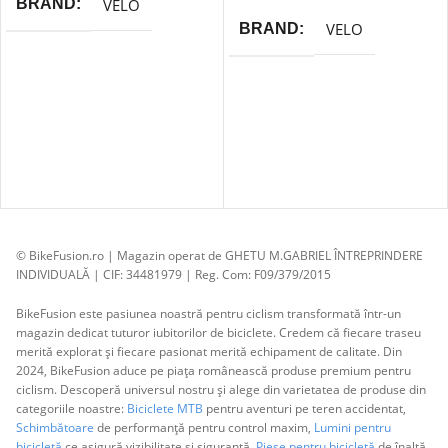
VELO
BRAND
VELO
BRAND
© BikeFusion.ro | Magazin operat de GHETU M.GABRIEL ÎNTREPRINDERE
INDIVIDUALĂ | CIF: 34481979 | Reg. Com: F09/379/2015
BikeFusion este pasiunea noastră pentru ciclism transformată într-un
magazin dedicat tuturor iubitorilor de biciclete. Credem că fiecare traseu
merită explorat și fiecare pasionat merită echipament de calitate. Din
2024, BikeFusion aduce pe piața românească produse premium pentru
ciclism. Descoperă universul nostru și alege din varietatea de produse din
categoriile noastre:
Biciclete MTB
pentru aventuri pe teren accidentat,
Schimbătoare
de performanță pentru control maxim,
Lumini pentru
bicicletă
ce asigură vizibilitate și siguranță,
Piese pentru bicicletă
de înaltă