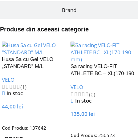
Brand
Produse din aceeasi categorie
Husa Sa cu Gel VELO
„STANDARD” M/L
Sa racing VELO-FIT
ATHLETE BC – XL(170-190
VELO
mm)
(1)
VELO
In stoc
(0)
In stoc
44,00
lei
135,00
lei
Adaugă În Coș
Adaugă În Coș
Cod Produs:
137642
Cod Produs:
250523