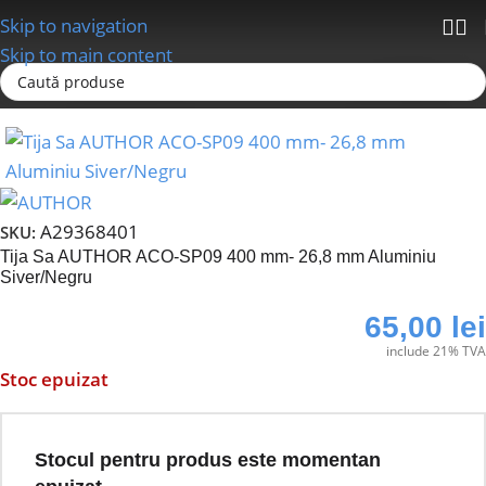
Skip to navigation
Skip to main content
Prima pagină
Sei/Tije sa; Coliere; Accesorii
Tije Sa
A29368401
SKU:
Tija Sa AUTHOR ACO-SP09 400 mm- 26,8 mm Aluminiu
Siver/Negru
65,00
lei
include 21% TVA
Stoc epuizat
Stocul pentru produs este momentan