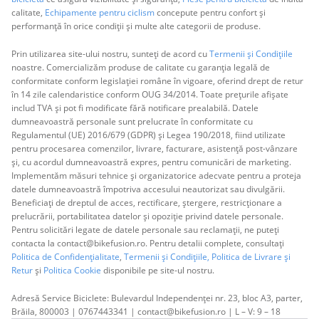
calitate,
Echipamente pentru ciclism
concepute pentru confort și
performanță în orice condiții și multe alte categorii de produse.
Prin utilizarea site-ului nostru, sunteți de acord cu
Termenii și Condițiile
noastre. Comercializăm produse de calitate cu garanția legală de
conformitate conform legislației române în vigoare, oferind drept de retur
în 14 zile calendaristice conform OUG 34/2014. Toate prețurile afișate
includ TVA și pot fi modificate fără notificare prealabilă. Datele
dumneavoastră personale sunt prelucrate în conformitate cu
Regulamentul (UE) 2016/679 (GDPR) și Legea 190/2018, fiind utilizate
pentru procesarea comenzilor, livrare, facturare, asistență post-vânzare
și, cu acordul dumneavoastră expres, pentru comunicări de marketing.
Implementăm măsuri tehnice și organizatorice adecvate pentru a proteja
datele dumneavoastră împotriva accesului neautorizat sau divulgării.
Beneficiați de dreptul de acces, rectificare, ștergere, restricționare a
prelucrării, portabilitatea datelor și opoziție privind datele personale.
Pentru solicitări legate de datele personale sau reclamații, ne puteți
contacta la contact@bikefusion.ro. Pentru detalii complete, consultați
Politica de Confidențialitate
,
Termenii și Condițiile,
Politica de Livrare și
Retur
și
Politica Cookie
disponibile pe site-ul nostru.
Adresă Service Biciclete: Bulevardul Independenței nr. 23, bloc A3, parter,
Brăila, 800003 | 0767443341 | contact@bikefusion.ro | L – V: 9 – 18