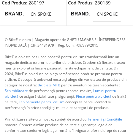
Cod Produs:
280197
Cod Produs:
280189
CN SPOKE
CN SPOKE
BRAND
BRAND
© BikeFusion.ro | Magazin operat de GHETU M.GABRIEL ÎNTREPRINDERE
INDIVIDUALĂ | CIF: 34481979 | Reg. Com: F09/379/2015
BikeFusion este pasiunea noastră pentru ciclism transformată într-un
magazin dedicat tuturor iubitorilor de biciclete. Credem că fiecare traseu
merită explorat și fiecare pasionat merită echipament de calitate. Din
2024, BikeFusion aduce pe piața românească produse premium pentru
ciclism. Descoperă universul nostru și alege din varietatea de produse din
categoriile noastre:
Biciclete MTB
pentru aventuri pe teren accidentat,
Schimbătoare
de performanță pentru control maxim,
Lumini pentru
bicicletă
ce asigură vizibilitate și siguranță,
Piese pentru bicicletă
de înaltă
calitate,
Echipamente pentru ciclism
concepute pentru confort și
performanță în orice condiții și multe alte categorii de produse.
Prin utilizarea site-ului nostru, sunteți de acord cu
Termenii și Condițiile
noastre. Comercializăm produse de calitate cu garanția legală de
conformitate conform legislației române în vigoare, oferind drept de retur