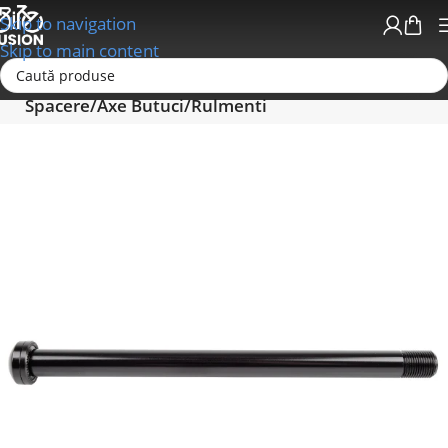
Skip to navigation
Skip to main content
Prima pagină
Roti si Componente Roti
Butuci
Spacere/Axe Butuci/Rulmenti