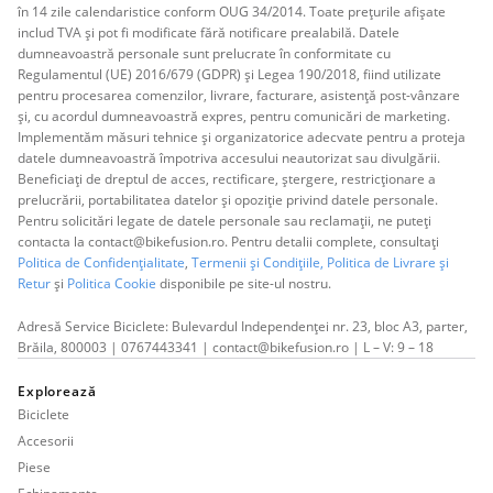
în 14 zile calendaristice conform OUG 34/2014. Toate prețurile afișate
includ TVA și pot fi modificate fără notificare prealabilă. Datele
dumneavoastră personale sunt prelucrate în conformitate cu
Regulamentul (UE) 2016/679 (GDPR) și Legea 190/2018, fiind utilizate
pentru procesarea comenzilor, livrare, facturare, asistență post-vânzare
și, cu acordul dumneavoastră expres, pentru comunicări de marketing.
Implementăm măsuri tehnice și organizatorice adecvate pentru a proteja
datele dumneavoastră împotriva accesului neautorizat sau divulgării.
Beneficiați de dreptul de acces, rectificare, ștergere, restricționare a
prelucrării, portabilitatea datelor și opoziție privind datele personale.
Pentru solicitări legate de datele personale sau reclamații, ne puteți
contacta la contact@bikefusion.ro. Pentru detalii complete, consultați
Politica de Confidențialitate
,
Termenii și Condițiile,
Politica de Livrare și
Retur
și
Politica Cookie
disponibile pe site-ul nostru.
Adresă Service Biciclete: Bulevardul Independenței nr. 23, bloc A3, parter,
Brăila, 800003 | 0767443341 | contact@bikefusion.ro | L – V: 9 – 18
Explorează
Biciclete
Accesorii
Piese