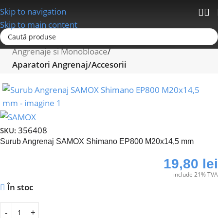
Skip to navigation
Skip to main content
Prima pagină
Schimbatoare/Transmisii
Angrenaje si Monobloace
Aparatori Angrenaj/Accesorii
356408
SKU:
Surub Angrenaj SAMOX Shimano EP800 M20x14,5 mm
19,80
lei
include 21% TVA
În stoc