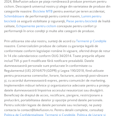
2024, BikeFusion aduce pe piața românească produse premium pentru
ciclism. Descoperă universul nostru și alege din varietatea de produse din
categoriile noastre:
Biciclete MTB
pentru aventuri pe teren accidentat,
Schimbătoare
de performanță pentru control maxim,
Lumini pentru
bicicletă
ce asigură vizibilitate și siguranță,
Piese pentru bicicletă
de înaltă
calitate,
Echipamente pentru ciclism
concepute pentru confort și
performanță în orice condiții și multe alte categorii de produse.
Prin utilizarea site-ului nostru, sunteți de acord cu
Termenii și Condițiile
noastre. Comercializăm produse de calitate cu garanția legală de
conformitate conform legislației române în vigoare, oferind drept de retur
în 14 zile calendaristice conform OUG 34/2014. Toate prețurile afișate
includ TVA și pot fi modificate fără notificare prealabilă. Datele
dumneavoastră personale sunt prelucrate în conformitate cu
Regulamentul (UE) 2016/679 (GDPR) și Legea 190/2018, fiind utilizate
pentru procesarea comenzilor, livrare, facturare, asistență post-vânzare
și, cu acordul dumneavoastră expres, pentru comunicări de marketing.
Implementăm măsuri tehnice și organizatorice adecvate pentru a proteja
datele dumneavoastră împotriva accesului neautorizat sau divulgării.
Beneficiați de dreptul de acces, rectificare, ștergere, restricționare a
prelucrării, portabilitatea datelor și opoziție privind datele personale.
Pentru solicitări legate de datele personale sau reclamații, ne puteți
contacta la contact@bikefusion.ro. Pentru detalii complete, consultați
Politica de Confidențialitate
,
Termenii și Condițiile,
Politica de Livrare și