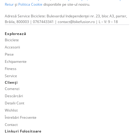
Retur
și
Politica Cookie
disponibile pe site-ul nostru.
Adresă Service Biciclete: Bulevardul Independenței nr. 23, bloc A3, parter,
Brăila, 800003 | 0767443341 | contact@bikefusion.ro | L – V: 9 – 18
Explorează
Biciclete
Accesorii
Piese
Echipamente
Fitness
Service
Clienți
Comenzi
Descărcări
Detalii Cont
Wishlist
Întrebări Frecvente
Contact
Linkuri Folositoare