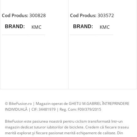
Adaugă În Coș
Adaugă În Coș
Cod Produs:
300828
Cod Produs:
303572
KMC
KMC
BRAND
BRAND
© BikeFusion.ro | Magazin operat de GHETU M.GABRIEL ÎNTREPRINDERE
INDIVIDUALĂ | CIF: 34481979 | Reg. Com: F09/379/2015
BikeFusion este pasiunea noastră pentru ciclism transformată într-un
magazin dedicat tuturor iubitorilor de biciclete. Credem că fiecare traseu
merită explorat și fiecare pasionat merită echipament de calitate. Din