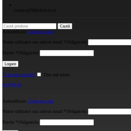
contact@bikefusion.ro
Caută
Autentificare
Creați un cont
Nume utilizator sau adresă email
*
Obligatoriu
Parola
*
Obligatoriu
Logare
Ți-ai uitat parola?
Ține-mă minte
0
/
0,00
lei
Autentificare
Creați un cont
Nume utilizator sau adresă email
*
Obligatoriu
Parola
*
Obligatoriu