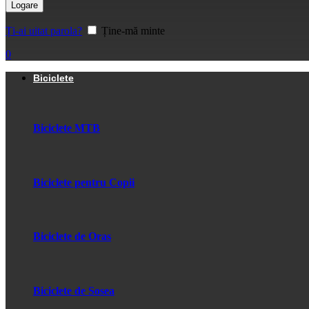
Logare
Ți-ai uitat parola?
Ține-mă minte
0
Biciclete
Biciclete MTB
Biciclete pentru Copii
Biciclete de Oras
Biciclete de Sosea