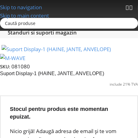
Skip to navigation
Skip to main content
Prima pagină
Echipamente Magazin
Standuri si suporti magazin
081080
SKU:
Suport Display-1 (HAINE, JANTE, ANVELOPE)
include 21% TVA
Stocul pentru produs este momentan
epuizat.
Nicio grijă! Adaugă adresa de email și te vom