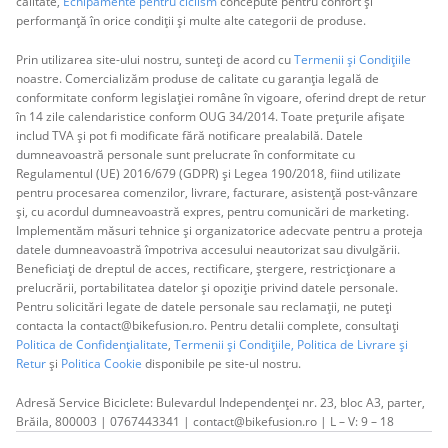
calitate,
Echipamente pentru ciclism
concepute pentru confort și
performanță în orice condiții și multe alte categorii de produse.
Prin utilizarea site-ului nostru, sunteți de acord cu
Termenii și Condițiile
noastre. Comercializăm produse de calitate cu garanția legală de
conformitate conform legislației române în vigoare, oferind drept de retur
în 14 zile calendaristice conform OUG 34/2014. Toate prețurile afișate
includ TVA și pot fi modificate fără notificare prealabilă. Datele
dumneavoastră personale sunt prelucrate în conformitate cu
Regulamentul (UE) 2016/679 (GDPR) și Legea 190/2018, fiind utilizate
pentru procesarea comenzilor, livrare, facturare, asistență post-vânzare
și, cu acordul dumneavoastră expres, pentru comunicări de marketing.
Implementăm măsuri tehnice și organizatorice adecvate pentru a proteja
datele dumneavoastră împotriva accesului neautorizat sau divulgării.
Beneficiați de dreptul de acces, rectificare, ștergere, restricționare a
prelucrării, portabilitatea datelor și opoziție privind datele personale.
Pentru solicitări legate de datele personale sau reclamații, ne puteți
contacta la contact@bikefusion.ro. Pentru detalii complete, consultați
Politica de Confidențialitate
,
Termenii și Condițiile,
Politica de Livrare și
Retur
și
Politica Cookie
disponibile pe site-ul nostru.
Adresă Service Biciclete: Bulevardul Independenței nr. 23, bloc A3, parter,
Brăila, 800003 | 0767443341 | contact@bikefusion.ro | L – V: 9 – 18