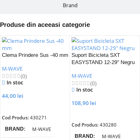
Brand
Produse din aceeasi categorie
Clema Prindere Sus -40 mm
Suport Bicicleta SXT
EASYSTAND 12-29″ Negru
M-WAVE
M-WAVE
(0)
In stoc
(0)
In stoc
44,00
lei
108,90
lei
Adaugă În Coș
Adaugă În Coș
Cod Produs:
430271
Cod Produs:
430280
M-WAVE
BRAND
M-WAVE
BRAND