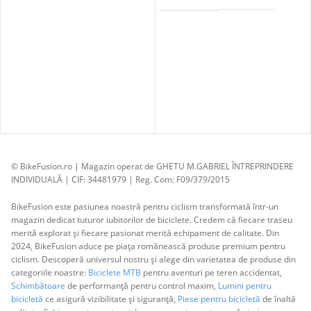
© BikeFusion.ro | Magazin operat de GHETU M.GABRIEL ÎNTREPRINDERE
INDIVIDUALĂ | CIF: 34481979 | Reg. Com: F09/379/2015
BikeFusion este pasiunea noastră pentru ciclism transformată într-un
magazin dedicat tuturor iubitorilor de biciclete. Credem că fiecare traseu
merită explorat și fiecare pasionat merită echipament de calitate. Din
2024, BikeFusion aduce pe piața românească produse premium pentru
ciclism. Descoperă universul nostru și alege din varietatea de produse din
categoriile noastre:
Biciclete MTB
pentru aventuri pe teren accidentat,
Schimbătoare
de performanță pentru control maxim,
Lumini pentru
bicicletă
ce asigură vizibilitate și siguranță,
Piese pentru bicicletă
de înaltă