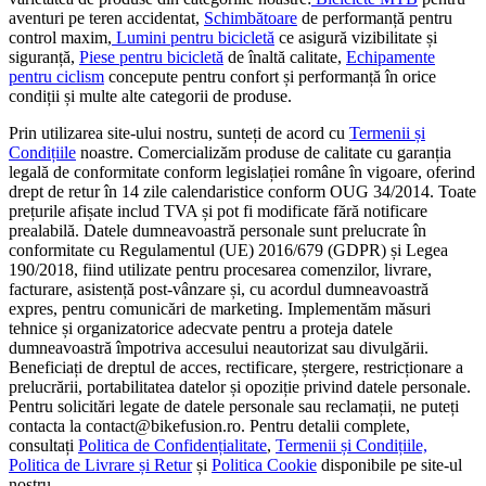
aventuri pe teren accidentat,
Schimbătoare
de performanță pentru
control maxim,
Lumini pentru bicicletă
ce asigură vizibilitate și
siguranță,
Piese pentru bicicletă
de înaltă calitate,
Echipamente
pentru ciclism
concepute pentru confort și performanță în orice
condiții și multe alte categorii de produse.
Prin utilizarea site-ului nostru, sunteți de acord cu
Termenii și
Condițiile
noastre. Comercializăm produse de calitate cu garanția
legală de conformitate conform legislației române în vigoare, oferind
drept de retur în 14 zile calendaristice conform OUG 34/2014. Toate
prețurile afișate includ TVA și pot fi modificate fără notificare
prealabilă. Datele dumneavoastră personale sunt prelucrate în
conformitate cu Regulamentul (UE) 2016/679 (GDPR) și Legea
190/2018, fiind utilizate pentru procesarea comenzilor, livrare,
facturare, asistență post-vânzare și, cu acordul dumneavoastră
expres, pentru comunicări de marketing. Implementăm măsuri
tehnice și organizatorice adecvate pentru a proteja datele
dumneavoastră împotriva accesului neautorizat sau divulgării.
Beneficiați de dreptul de acces, rectificare, ștergere, restricționare a
prelucrării, portabilitatea datelor și opoziție privind datele personale.
Pentru solicitări legate de datele personale sau reclamații, ne puteți
contacta la contact@bikefusion.ro. Pentru detalii complete,
consultați
Politica de Confidențialitate
,
Termenii și Condițiile,
Politica de Livrare și Retur
și
Politica Cookie
disponibile pe site-ul
nostru.