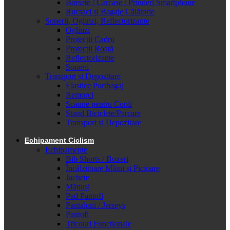
Borsete / Carcase / Prinderi Smartphone
Rucsaci și Bagaje Călătorie
Sonerii, Oglinzi, Reflectorizante
Oglinzi
Protecții Cadru
Protecții Roată
Reflectorizante
Sonerii
Transport și Depozitare
Elastice Portbagaj
Remorci
Scaune pentru Copii
Stand Biciclete/Parcare
Transport si Depozitare
Echipament Ciclism
Echipamente
Bib Shorts / Boxeri
Încălzitoare Mâini și Picioare
Jachete
Mănuși
Pad Pantofi
Pantaloni / Jerseys
Pantofi
Tricouri Funcționale