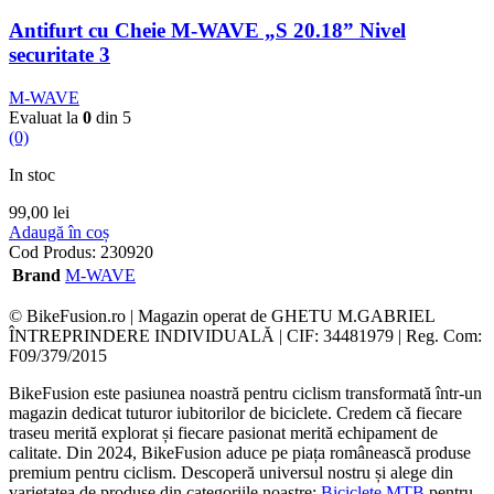
Antifurt cu Cheie M-WAVE „S 20.18” Nivel
securitate 3
M-WAVE
Evaluat la
0
din 5
(0)
In stoc
99,00
lei
Adaugă în coș
Cod Produs:
230920
Brand
M-WAVE
© BikeFusion.ro | Magazin operat de GHETU M.GABRIEL
ÎNTREPRINDERE INDIVIDUALĂ | CIF: 34481979 | Reg. Com:
F09/379/2015
BikeFusion este pasiunea noastră pentru ciclism transformată într-un
magazin dedicat tuturor iubitorilor de biciclete. Credem că fiecare
traseu merită explorat și fiecare pasionat merită echipament de
calitate. Din 2024, BikeFusion aduce pe piața românească produse
premium pentru ciclism. Descoperă universul nostru și alege din
varietatea de produse din categoriile noastre:
Biciclete MTB
pentru