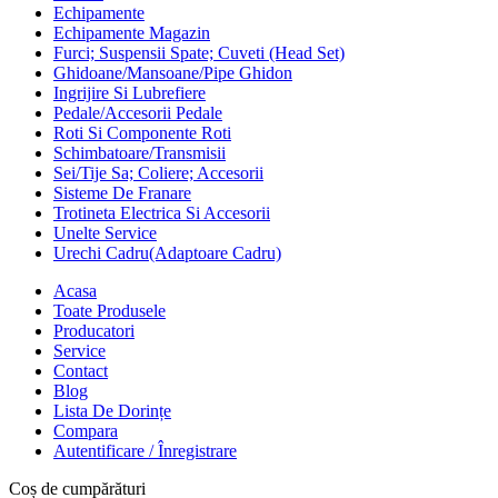
Echipamente
Echipamente Magazin
Furci; Suspensii Spate; Cuveti (Head Set)
Ghidoane/Mansoane/Pipe Ghidon
Ingrijire Si Lubrefiere
Pedale/Accesorii Pedale
Roti Si Componente Roti
Schimbatoare/Transmisii
Sei/Tije Sa; Coliere; Accesorii
Sisteme De Franare
Trotineta Electrica Si Accesorii
Unelte Service
Urechi Cadru(Adaptoare Cadru)
Acasa
Toate Produsele
Producatori
Service
Contact
Blog
Lista De Dorințe
Compara
Autentificare / Înregistrare
Coș de cumpărături