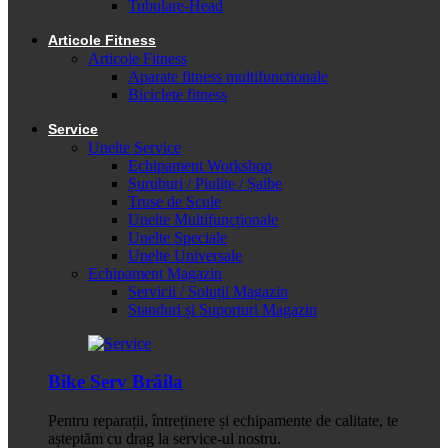
Tubulare-Head
Articole Fitness
Articole Fitness
Aparate fitness multifunctionale
Biciclete fitness
Service
Unelte Service
Echipament Workshop
Șuruburi / Piulițe / Șaibe
Truse de Scule
Unelte Multifuncționale
Unelte Speciale
Unelte Universale
Echipament Magazin
Servicii / Soluții Magazin
Standuri și Suporturi Magazin
Bike Serv Brăila
Pentru reparații, întreținere și echipamente de calitate, te
așteptăm cu drag la service-ul nostru.