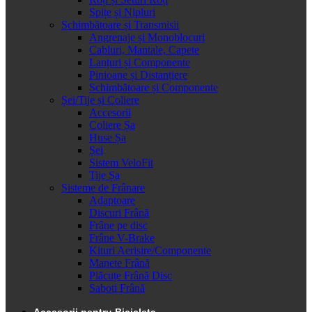
Spițe și Nipluri
Schimbătoare și Transmisii
Angrenaje și Monoblocuri
Cabluri, Mantale, Capete
Lanțuri și Componente
Pinioane și Distanțiere
Schimbătoare și Componente
Șei/Tije și Coliere
Accesorii
Coliere Șa
Huse Șa
Șei
Sistem VeloFit
Tije Șa
Sisteme de Frânare
Adaptoare
Discuri Frână
Frâne pe disc
Frâne V-Brake
Kituri Aerisire/Componente
Manete Frână
Plăcuțe Frână Disc
Saboti Frână
Accesorii pentru Bicicleta