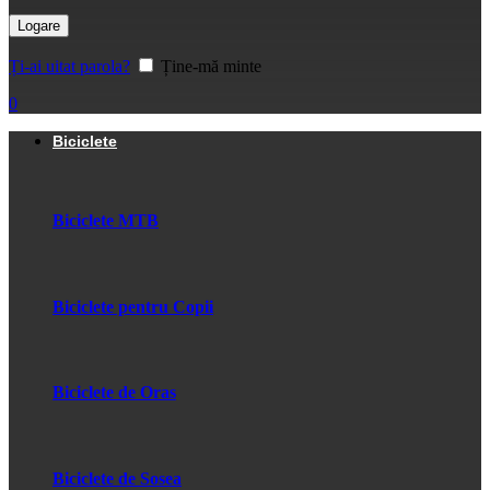
Logare
Ți-ai uitat parola?
Ține-mă minte
0
Biciclete
Biciclete MTB
Biciclete pentru Copii
Biciclete de Oras
Biciclete de Sosea