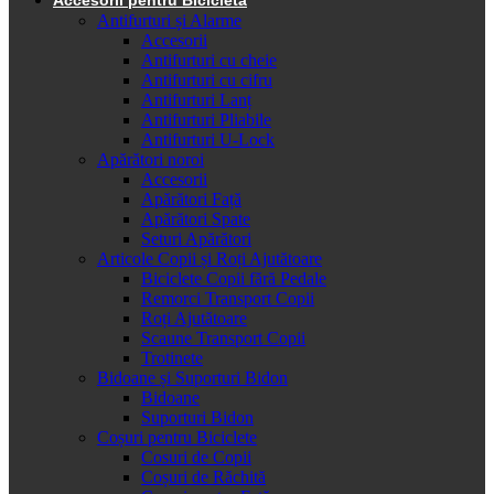
Antifurturi și Alarme
Accesorii
Antifurturi cu cheie
Antifurturi cu cifru
Antifurturi Lanț
Antifurturi Pliabile
Antifurturi U-Lock
Apărători noroi
Accesorii
Apărători Față
Apărători Spate
Seturi Apărători
Articole Copii și Roți Ajutătoare
Biciclete Copii fără Pedale
Remorci Transport Copii
Roți Ajutătoare
Scaune Transport Copii
Trotinete
Bidoane și Suporturi Bidon
Bidoane
Suporturi Bidon
Coșuri pentru Biciclete
Cosuri de Copii
Coșuri de Răchită