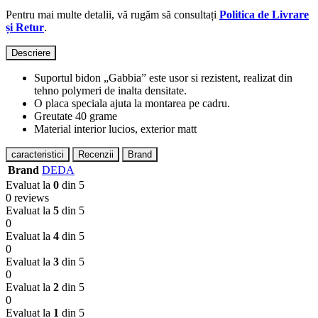
Pentru mai multe detalii, vă rugăm să consultați
Politica de Livrare
și Retur
.
Descriere
Suportul bidon „Gabbia” este usor si rezistent, realizat din
tehno polymeri de inalta densitate.
O placa speciala ajuta la montarea pe cadru.
Greutate 40 grame
Material interior lucios, exterior matt
caracteristici
Recenzii
Brand
Brand
DEDA
Evaluat la
0
din 5
0 reviews
Evaluat la
5
din 5
0
Evaluat la
4
din 5
0
Evaluat la
3
din 5
0
Evaluat la
2
din 5
0
Evaluat la
1
din 5