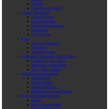
Oglinzi
Protectii si Accesorii
Cuvete (Head Set)
Cuveți Externi
Cuveți Integrați
Cuveți Semi-Integrați
Distanțiere
Flori Cuvete
Furci
Furci cu Suspensie
Furci Fixe
Suspensii Spate
Ghidoane, Mansoane, Pipe Ghidon
Ghidoane și Accesorii
Mansoane și Ghidoline
Tije și Pipe Ghidon
Pedale/Accesorii pedale
Pedale Click
Pedale Duble
Pedale Platforma
Rulmenti/Accesorii Pedale
Roți și Componente Roți
Butuci
Jante și Benzi Jantă
Roți și Seturi Roți