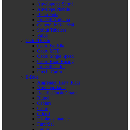
Anvelope pe Sârmă
Anvelope Pliabile
Benzi Jantă
Protecții Antipana
Cameră de Bicicletă
Soluții Tubeless
Valve
Cadre/Urechi
Cadru Fat Bike
Cadru MTB
Cadru Single Speed
Cadru Road Racing
Protecții Cadru
Urechi Cadru
E-Bike
Angrenaje, Brațe, Plăci
Anvelope/Jante
Baterii și încărcătoare
Butuci
Cabluri
Cadre
Cricuri
Display și manete
Furci/Șei
Lanțuri