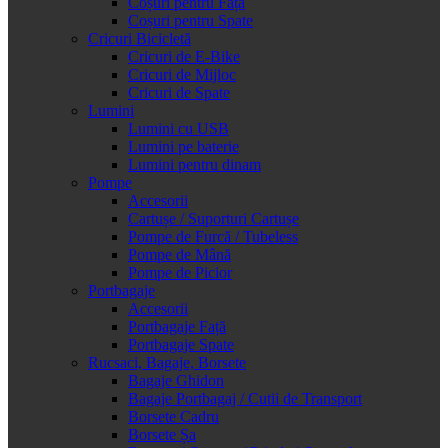
Coșuri pentru Față
Coșuri pentru Spate
Cricuri Bicicletă
Cricuri de E-Bike
Cricuri de Mijloc
Cricuri de Spate
Lumini
Lumini cu USB
Lumini pe baterie
Lumini pentru dinam
Pompe
Accesorii
Cartușe / Suporturi Cartușe
Pompe de Furcă / Tubeless
Pompe de Mână
Pompe de Picior
Portbagaje
Accesorii
Portbagaje Față
Portbagaje Spate
Rucsaci, Bagaje, Borsete
Bagaje Ghidon
Bagaje Portbagaj / Cutii de Transport
Borsete Cadru
Borsete Șa