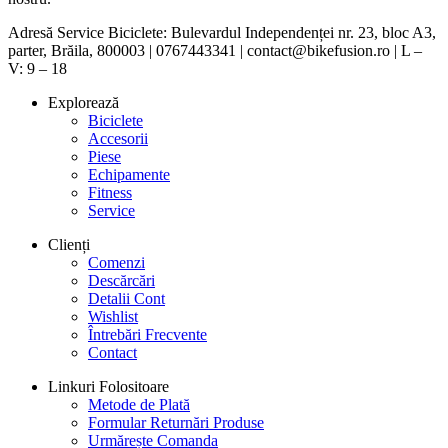
Adresă Service Biciclete: Bulevardul Independenței nr. 23, bloc A3,
parter, Brăila, 800003 | 0767443341 | contact@bikefusion.ro | L –
V: 9 – 18
Explorează
Biciclete
Accesorii
Piese
Echipamente
Fitness
Service
Clienți
Comenzi
Descărcări
Detalii Cont
Wishlist
Întrebări Frecvente
Contact
Linkuri Folositoare
Metode de Plată
Formular Returnări Produse
Urmărește Comanda