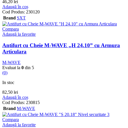
46,20
lei
Adaugă în coș
Cod Produs:
230120
Brand
SXT
Compara
Adaugă la favorite
Antifurt cu Cheie M-WAVE „H 24.10” cu Armura
Articulara
M-WAVE
Evaluat la
0
din 5
(0)
In stoc
82,50
lei
Adaugă în coș
Cod Produs:
230815
Brand
M-WAVE
Compara
Adaugă la favorite