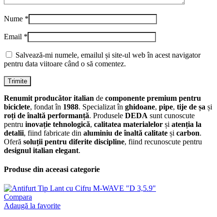
Nume
*
Email
*
Salvează-mi numele, emailul și site-ul web în acest navigator
pentru data viitoare când o să comentez.
Renumit producător italian
de
componente premium pentru
biciclete
, fondat în
1988
. Specializat în
ghidoane
,
pipe
,
tije de șa
și
roți de înaltă performanță
. Produsele
DEDA
sunt cunoscute
pentru
inovație tehnologică
,
calitatea materialelor
și
atenția la
detalii
, fiind fabricate din
aluminiu de înaltă calitate
și
carbon
.
Oferă
soluții pentru diferite discipline
, fiind recunoscute pentru
designul italian elegant
.
Produse din aceeasi categorie
Compara
Adaugă la favorite