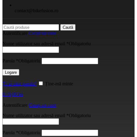
contact@bikefusion.ro
Caută
Autentificare
Creați un cont
Nume utilizator sau adresă email
*
Obligatoriu
Parola
*
Obligatoriu
Logare
Ți-ai uitat parola?
Ține-mă minte
0
/
0,00
lei
Autentificare
Creați un cont
Nume utilizator sau adresă email
*
Obligatoriu
Parola
*
Obligatoriu