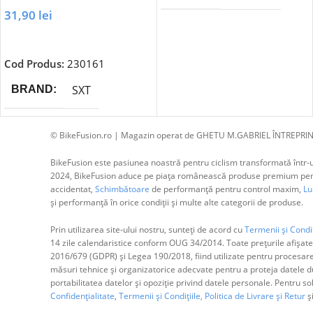
31,90
lei
Adaugă În Coș
Cod Produs:
230161
SXT
BRAND
© BikeFusion.ro | Magazin operat de GHETU M.GABRIEL ÎNTREPRIN
BikeFusion este pasiunea noastră pentru ciclism transformată într-un
2024, BikeFusion aduce pe piața românească produse premium pentru
accidentat,
Schimbătoare
de performanță pentru control maxim,
Lum
și performanță în orice condiții și multe alte categorii de produse.
Prin utilizarea site-ului nostru, sunteți de acord cu
Termenii și Condiț
14 zile calendaristice conform OUG 34/2014. Toate prețurile afișate
2016/679 (GDPR) și Legea 190/2018, fiind utilizate pentru procesar
măsuri tehnice și organizatorice adecvate pentru a proteja datele dum
portabilitatea datelor și opoziție privind datele personale. Pentru s
Confidențialitate
,
Termenii și Condițiile,
Politica de Livrare și Retur
ș