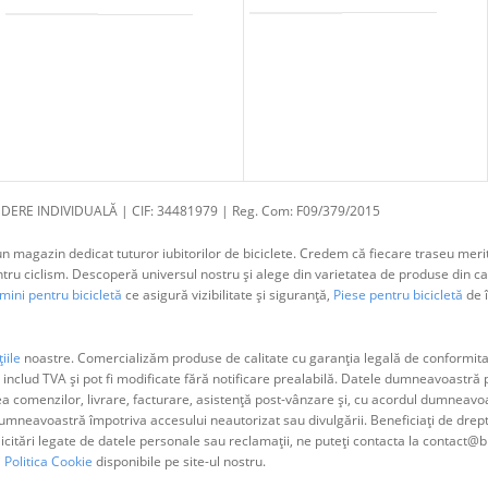
DERE INDIVIDUALĂ | CIF: 34481979 | Reg. Com: F09/379/2015
 magazin dedicat tuturor iubitorilor de biciclete. Credem că fiecare traseu merit
 ciclism. Descoperă universul nostru și alege din varietatea de produse din cat
ini pentru bicicletă
ce asigură vizibilitate și siguranță,
Piese pentru bicicletă
de î
iile
noastre. Comercializăm produse de calitate cu garanția legală de conformitat
 includ TVA și pot fi modificate fără notificare prealabilă. Datele dumneavoastr
ea comenzilor, livrare, facturare, asistență post-vânzare și, cu acordul dumne
neavoastră împotriva accesului neautorizat sau divulgării. Beneficiați de dreptul 
olicitări legate de datele personale sau reclamații, ne puteți contacta la contact@b
i
Politica Cookie
disponibile pe site-ul nostru.