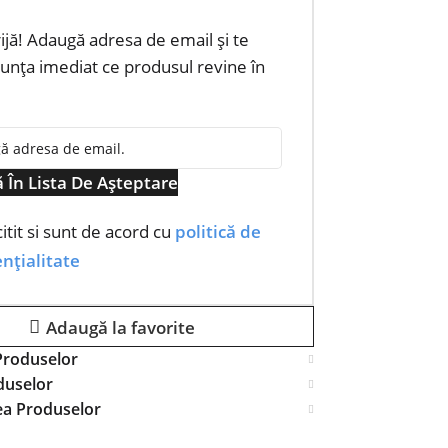
rijă! Adaugă adresa de email și te
nța imediat ce produsul revine în
 În Lista De Așteptare
itit si sunt de acord cu
politică de
nțialitate
Adaugă la favorite
Produselor
duselor
ea Produselor