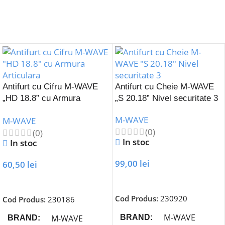
Antifurt cu Cifru M-WAVE
Antifurt cu Cheie M-WAVE
„HD 18.8” cu Armura
„S 20.18” Nivel securitate 3
Articulara
M-WAVE
M-WAVE
(0)
(0)
In stoc
In stoc
99,00
lei
60,50
lei
Adaugă În Coș
Adaugă În Coș
Cod Produs:
230920
Cod Produs:
230186
M-WAVE
BRAND
M-WAVE
BRAND