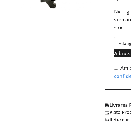
Nicio g
vom anu
stoc.
Adaugă
Am c
confide
Livrarea 
Plata Pro
Returnar