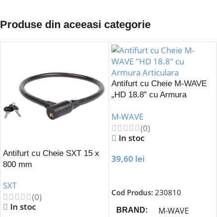
Produse din aceeasi categorie
Antifurt cu Cheie M-WAVE
„HD 18.8” cu Armura
Articulara
M-WAVE
(0)
In stoc
Antifurt cu Cheie SXT 15 x
39,60
lei
800 mm
Adaugă În Coș
SXT
Cod Produs:
230810
(0)
In stoc
M-WAVE
BRAND