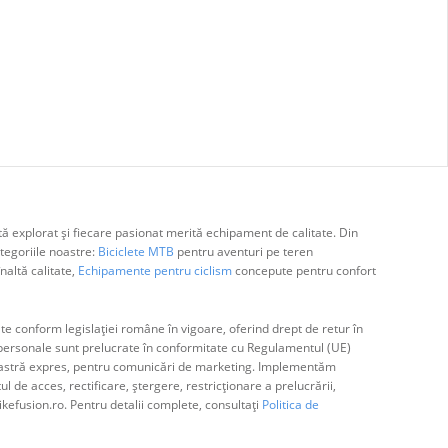
ă explorat și fiecare pasionat merită echipament de calitate. Din
egoriile noastre:
Biciclete MTB
pentru aventuri pe teren
naltă calitate,
Echipamente pentru ciclism
concepute pentru confort
e conform legislației române în vigoare, oferind drept de retur în
ă personale sunt prelucrate în conformitate cu Regulamentul (UE)
avoastră expres, pentru comunicări de marketing. Implementăm
de acces, rectificare, ștergere, restricționare a prelucrării,
ikefusion.ro. Pentru detalii complete, consultați
Politica de