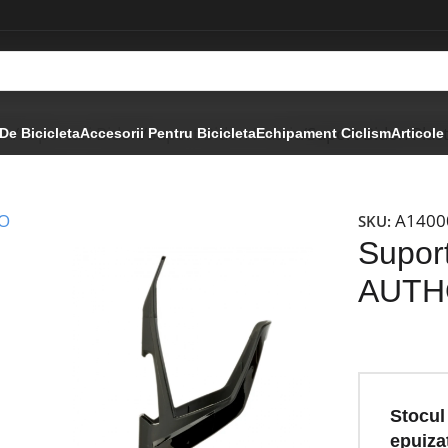
on
Suporturi Bidon
Suport Bidon Plastic
Suport Bidon Pla
De Bicicleta
Accesorii Pentru Bicicleta
Echipament Ciclism
Articole
A1400
SKU:
Suport
AUTH
Stocul
epuiza