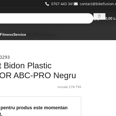
0767 443 341
contact@bikefusion.
0
/
0,00
L
stic AUTHOR ABC-PRO Negru
 Fitness
Service
0293
 Bidon Plastic
OR ABC-PRO Negru
include 21% TVA
 pentru produs este momentan
t.