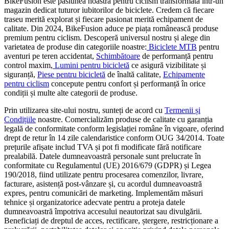
BikeFusion este pasiunea noastră pentru ciclism transformată într-un
magazin dedicat tuturor iubitorilor de biciclete. Credem că fiecare
traseu merită explorat și fiecare pasionat merită echipament de
calitate. Din 2024, BikeFusion aduce pe piața românească produse
premium pentru ciclism. Descoperă universul nostru și alege din
varietatea de produse din categoriile noastre:
Biciclete MTB
pentru
aventuri pe teren accidentat,
Schimbătoare
de performanță pentru
control maxim,
Lumini pentru bicicletă
ce asigură vizibilitate și
siguranță,
Piese pentru bicicletă
de înaltă calitate,
Echipamente
pentru ciclism
concepute pentru confort și performanță în orice
condiții și multe alte categorii de produse.
Prin utilizarea site-ului nostru, sunteți de acord cu
Termenii și
Condițiile
noastre. Comercializăm produse de calitate cu garanția
legală de conformitate conform legislației române în vigoare, oferind
drept de retur în 14 zile calendaristice conform OUG 34/2014. Toate
prețurile afișate includ TVA și pot fi modificate fără notificare
prealabilă. Datele dumneavoastră personale sunt prelucrate în
conformitate cu Regulamentul (UE) 2016/679 (GDPR) și Legea
190/2018, fiind utilizate pentru procesarea comenzilor, livrare,
facturare, asistență post-vânzare și, cu acordul dumneavoastră
expres, pentru comunicări de marketing. Implementăm măsuri
tehnice și organizatorice adecvate pentru a proteja datele
dumneavoastră împotriva accesului neautorizat sau divulgării.
Beneficiați de dreptul de acces, rectificare, ștergere, restricționare a