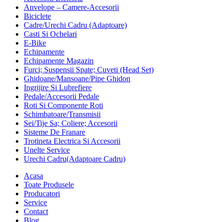
Anvelope – Camere-Accesorii
Biciclete
Cadre/Urechi Cadru (Adaptoare)
Casti Si Ochelari
E-Bike
Echipamente
Echipamente Magazin
Furci; Suspensii Spate; Cuveti (Head Set)
Ghidoane/Mansoane/Pipe Ghidon
Ingrijire Si Lubrefiere
Pedale/Accesorii Pedale
Roti Si Componente Roti
Schimbatoare/Transmisii
Sei/Tije Sa; Coliere; Accesorii
Sisteme De Franare
Trotineta Electrica Si Accesorii
Unelte Service
Urechi Cadru(Adaptoare Cadru)
Acasa
Toate Produsele
Producatori
Service
Contact
Blog