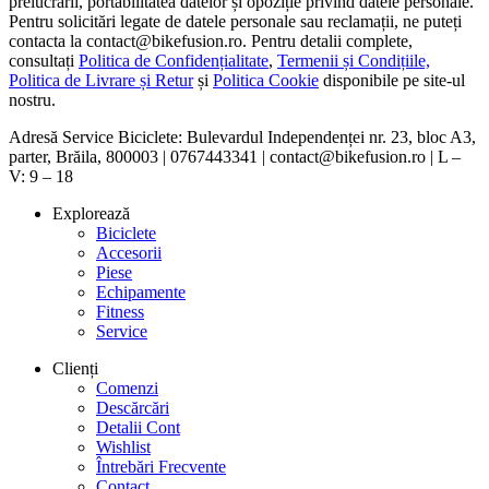
prelucrării, portabilitatea datelor și opoziție privind datele personale.
Pentru solicitări legate de datele personale sau reclamații, ne puteți
contacta la contact@bikefusion.ro. Pentru detalii complete,
consultați
Politica de Confidențialitate
,
Termenii și Condițiile,
Politica de Livrare și Retur
și
Politica Cookie
disponibile pe site-ul
nostru.
Adresă Service Biciclete: Bulevardul Independenței nr. 23, bloc A3,
parter, Brăila, 800003 | 0767443341 | contact@bikefusion.ro | L –
V: 9 – 18
Explorează
Biciclete
Accesorii
Piese
Echipamente
Fitness
Service
Clienți
Comenzi
Descărcări
Detalii Cont
Wishlist
Întrebări Frecvente
Contact