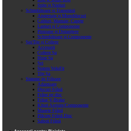
Spițe și Nipluri
Schimbătoare și Transmisii
Angrenaje și Monoblocuri
Cabluri, Mantale, Capete
Lanțuri și Componente
Pinioane și Distanțiere
Schimbătoare și Componente
Șei/Tije și Coliere
Accesorii
Coliere Șa
Huse Șa
Șei
Sistem VeloFit
Tije Șa
Sisteme de Frânare
Adaptoare
Discuri Frână
Frâne pe disc
Frâne V-Brake
Kituri Aerisire/Componente
Manete Frână
Plăcuțe Frână Disc
Saboti Frână
Accesorii pentru Bicicleta