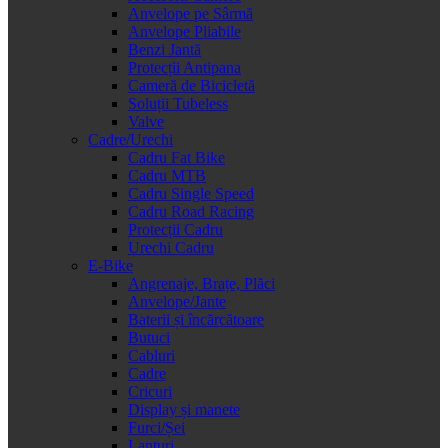
Anvelope pe Sârmă
Anvelope Pliabile
Benzi Jantă
Protecții Antipana
Cameră de Bicicletă
Soluții Tubeless
Valve
Cadre/Urechi
Cadru Fat Bike
Cadru MTB
Cadru Single Speed
Cadru Road Racing
Protecții Cadru
Urechi Cadru
E-Bike
Angrenaje, Brațe, Plăci
Anvelope/Jante
Baterii și încărcătoare
Butuci
Cabluri
Cadre
Cricuri
Display și manete
Furci/Șei
Lanțuri