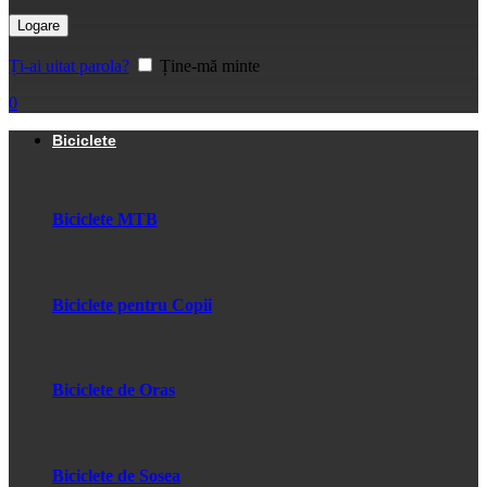
Logare
Ți-ai uitat parola?
Ține-mă minte
0
Biciclete
Biciclete MTB
Biciclete pentru Copii
Biciclete de Oras
Biciclete de Sosea