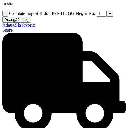
În stoc
Cantitate Suport Bidon P2R HUGG Negru-Roz
Adaugă în coș
Adaugă la favorite
Share: