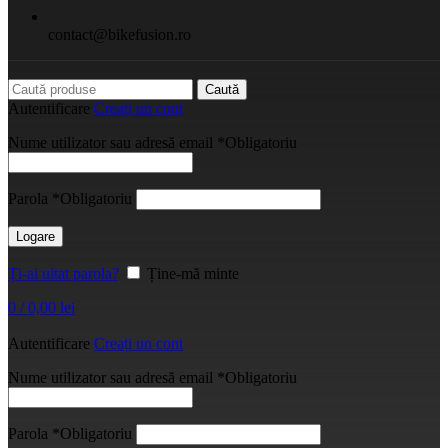
contact@bikefusion.ro
Caută
Autentificare
Creați un cont
Nume utilizator sau adresă email
*
Obligatoriu
Parola
*
Obligatoriu
Logare
Ți-ai uitat parola?
Ține-mă minte
0
/
0,00
lei
Autentificare
Creați un cont
Nume utilizator sau adresă email
*
Obligatoriu
Parola
*
Obligatoriu