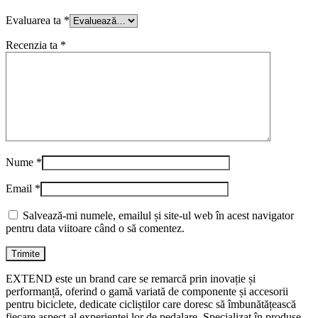
Evaluarea ta
*
Recenzia ta
*
Nume
*
Email
*
Salvează-mi numele, emailul și site-ul web în acest navigator
pentru data viitoare când o să comentez.
EXTEND este un brand care se remarcă prin inovație și
performanță, oferind o gamă variată de componente și accesorii
pentru biciclete, dedicate cicliștilor care doresc să îmbunătățească
fiecare aspect al experienței lor de pedalare. Specializat în produse