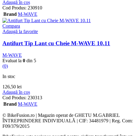
Adaugă în coș
Cod Produs:
230910
Brand
M-WAVE
Compara
Adaugă la favorite
Antifurt Tip Lant cu Cheie M-WAVE 10.11
M-WAVE
Evaluat la
0
din 5
(0)
In stoc
126,50
lei
Adaugă în coș
Cod Produs:
230313
Brand
M-WAVE
© BikeFusion.ro | Magazin operat de GHETU M.GABRIEL
ÎNTREPRINDERE INDIVIDUALĂ | CIF: 34481979 | Reg. Com:
F09/379/2015