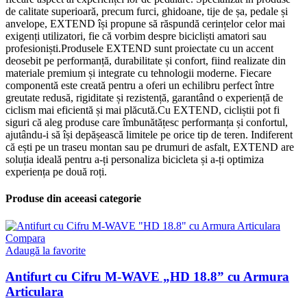
de calitate superioară, precum furci, ghidoane, tije de șa, pedale și
anvelope, EXTEND își propune să răspundă cerințelor celor mai
exigenți utilizatori, fie că vorbim despre bicicliști amatori sau
profesioniști.Produsele EXTEND sunt proiectate cu un accent
deosebit pe performanță, durabilitate și confort, fiind realizate din
materiale premium și integrate cu tehnologii moderne. Fiecare
componentă este creată pentru a oferi un echilibru perfect între
greutate redusă, rigiditate și rezistență, garantând o experiență de
ciclism mai eficientă și mai plăcută.Cu EXTEND, cicliștii pot fi
siguri că aleg produse care îmbunătățesc performanța și confortul,
ajutându-i să își depășească limitele pe orice tip de teren. Indiferent
că ești pe un traseu montan sau pe drumuri de asfalt, EXTEND are
soluția ideală pentru a-ți personaliza bicicleta și a-ți optimiza
experiența pe două roți.
Produse din aceeasi categorie
Compara
Adaugă la favorite
Antifurt cu Cifru M-WAVE „HD 18.8” cu Armura
Articulara