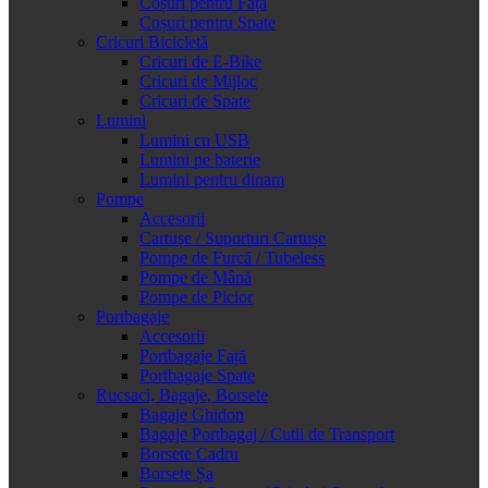
Coșuri pentru Față
Coșuri pentru Spate
Cricuri Bicicletă
Cricuri de E-Bike
Cricuri de Mijloc
Cricuri de Spate
Lumini
Lumini cu USB
Lumini pe baterie
Lumini pentru dinam
Pompe
Accesorii
Cartușe / Suporturi Cartușe
Pompe de Furcă / Tubeless
Pompe de Mână
Pompe de Picior
Portbagaje
Accesorii
Portbagaje Față
Portbagaje Spate
Rucsaci, Bagaje, Borsete
Bagaje Ghidon
Bagaje Portbagaj / Cutii de Transport
Borsete Cadru
Borsete Șa