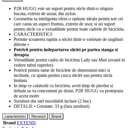
P2R HUGG este un suport pentru sticle dintr-o singura
bucata, extrem de usoar, din nylon.
Geometria sa inteligenta ofera o optiune ideala pentru toti cei
care cauta un aspect frumos, extrem de usor, si un suport
pentru sticle cu o versatilitate pentru toate cadrele de bicicleta.
CARACTERISTICI:
Permite scoaterea rapida a sticlei dintr-o varietate de unghiuri
diferite •
Potrivit pentru indepartarea sticlei pe partea stanga si
dreapta
Versatilitate pentru cadru de bicicleta Lady sau Man (avand in
vedere tubul superior)
Potrivit pentru rame de biciclete de dimensiuni mici si
inclinate, cu spatiu pentru cusca sticlei sau pentru sticla
limitata
In timp ce calatoriti cu bicicleta, aveti timp de pierdut si
trebuie sa va concentrati pe drum. P2R HUGG va protejeaza
de acest motiv
Suruburi din otel inoxidabil incluse (2 buc)
DETALII: • Greutate: 33 g (fara suruburi)
caracteristici
Recenzii
Brand
Brand
EXTEND