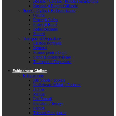
Borsete / Carcase / Prinderi Smartphone
Rucsaci și Bagaje Călătorie
Sonerii, Oglinzi, Reflectorizante
Oglinzi
Protecții Cadru
Protecții Roată
Reflectorizante
Sonerii
Transport și Depozitare
Elastice Portbagaj
Remorci
Scaune pentru Copii
Stand Biciclete/Parcare
Transport si Depozitare
Echipament Ciclism
Echipamente
Bib Shorts / Boxeri
Încălzitoare Mâini și Picioare
Jachete
Mănuși
Pad Pantofi
Pantaloni / Jerseys
Pantofi
Tricouri Funcționale