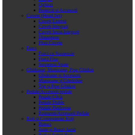
Oglinzi
Protectii si Accesorii
Cuvete (Head Set)
Cuveți Externi
Cuveți Integrați
Cuveți Semi-Integrați
Distanțiere
Flori Cuvete
Furci
Furci cu Suspensie
Furci Fixe
Suspensii Spate
Ghidoane, Mansoane, Pipe Ghidon
Ghidoane și Accesorii
Mansoane și Ghidoline
Tije și Pipe Ghidon
Pedale/Accesorii pedale
Pedale Click
Pedale Duble
Pedale Platforma
Rulmenti/Accesorii Pedale
Roți și Componente Roți
Butuci
Jante și Benzi Jantă
Roți și Seturi Roți