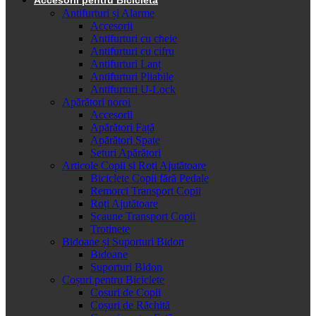
Antifurturi și Alarme
Accesorii
Antifurturi cu cheie
Antifurturi cu cifru
Antifurturi Lanț
Antifurturi Pliabile
Antifurturi U-Lock
Apărători noroi
Accesorii
Apărători Față
Apărători Spate
Seturi Apărători
Articole Copii și Roți Ajutătoare
Biciclete Copii fără Pedale
Remorci Transport Copii
Roți Ajutătoare
Scaune Transport Copii
Trotinete
Bidoane și Suporturi Bidon
Bidoane
Suporturi Bidon
Coșuri pentru Biciclete
Cosuri de Copii
Coșuri de Răchită