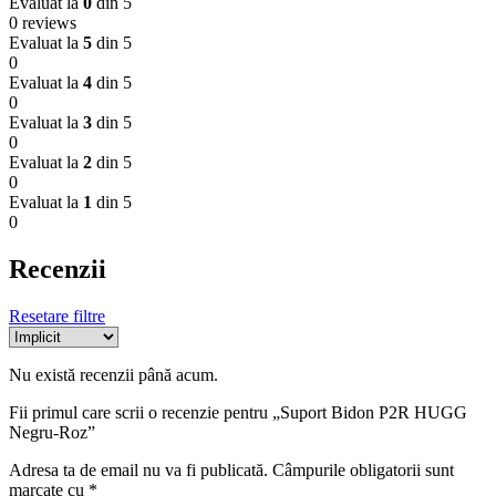
Evaluat la
0
din 5
0 reviews
Evaluat la
5
din 5
0
Evaluat la
4
din 5
0
Evaluat la
3
din 5
0
Evaluat la
2
din 5
0
Evaluat la
1
din 5
0
Recenzii
Resetare filtre
Nu există recenzii până acum.
Fii primul care scrii o recenzie pentru „Suport Bidon P2R HUGG
Negru-Roz”
Adresa ta de email nu va fi publicată.
Câmpurile obligatorii sunt
marcate cu
*