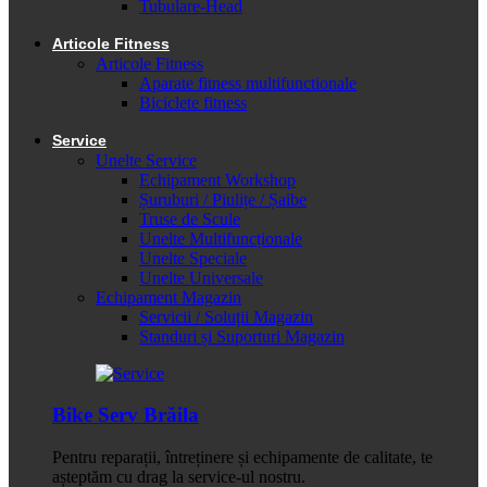
Tubulare-Head
Articole Fitness
Articole Fitness
Aparate fitness multifunctionale
Biciclete fitness
Service
Unelte Service
Echipament Workshop
Șuruburi / Piulițe / Șaibe
Truse de Scule
Unelte Multifuncționale
Unelte Speciale
Unelte Universale
Echipament Magazin
Servicii / Soluții Magazin
Standuri și Suporturi Magazin
Bike Serv Brăila
Pentru reparații, întreținere și echipamente de calitate, te
așteptăm cu drag la service-ul nostru.