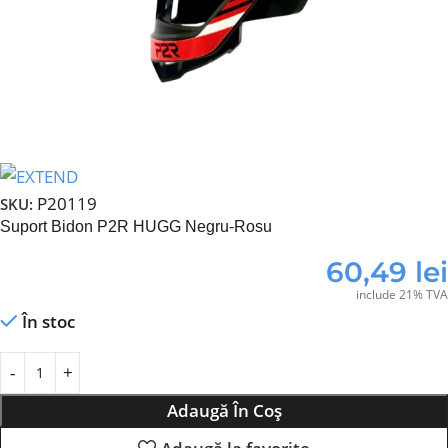
P20119
SKU:
Suport Bidon P2R HUGG Negru-Rosu
60,49
lei
include 21% TVA
În stoc
Adaugă În Coș