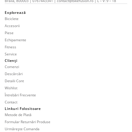
Brăila, 800003 | 0767443341 | contact@bikefusion.ro | L – V: 9 – 18
Explorează
Biciclete
Accesorii
Piese
Echipamente
Fitness
Service
Clienți
Comenzi
Descărcări
Detalii Cont
Wishlist
Întrebări Frecvente
Contact
Linkuri Folositoare
Metode de Plată
Formular Returnări Produse
Urmărește Comanda