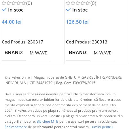
(0)
(0)
In stoc
In stoc
44,00
lei
126,50
lei
Adaugă În Coș
Adaugă În Coș
Cod Produs:
230317
Cod Produs:
230313
M-WAVE
M-WAVE
BRAND
BRAND
© BikeFusion.ro | Magazin operat de GHETU M.GABRIEL ÎNTREPRINDERE
INDIVIDUALĂ | CIF: 34481979 | Reg. Com: F09/379/2015
BikeFusion este pasiunea noastră pentru ciclism transformată într-un
magazin dedicat tuturor iubitorilor de biciclete. Credem că fiecare traseu
merită explorat și fiecare pasionat merită echipament de calitate. Din
2024, BikeFusion aduce pe piața românească produse premium pentru
ciclism. Descoperă universul nostru și alege din varietatea de produse din
categoriile noastre:
Biciclete MTB
pentru aventuri pe teren accidentat,
Schimbătoare
de performanță pentru control maxim,
Lumini pentru