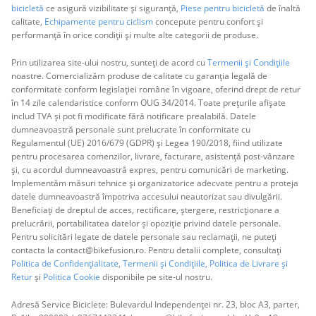
bicicletă
ce asigură vizibilitate și siguranță,
Piese pentru bicicletă
de înaltă
calitate,
Echipamente pentru ciclism
concepute pentru confort și
performanță în orice condiții și multe alte categorii de produse.
Prin utilizarea site-ului nostru, sunteți de acord cu
Termenii și Condițiile
noastre. Comercializăm produse de calitate cu garanția legală de
conformitate conform legislației române în vigoare, oferind drept de retur
în 14 zile calendaristice conform OUG 34/2014. Toate prețurile afișate
includ TVA și pot fi modificate fără notificare prealabilă. Datele
dumneavoastră personale sunt prelucrate în conformitate cu
Regulamentul (UE) 2016/679 (GDPR) și Legea 190/2018, fiind utilizate
pentru procesarea comenzilor, livrare, facturare, asistență post-vânzare
și, cu acordul dumneavoastră expres, pentru comunicări de marketing.
Implementăm măsuri tehnice și organizatorice adecvate pentru a proteja
datele dumneavoastră împotriva accesului neautorizat sau divulgării.
Beneficiați de dreptul de acces, rectificare, ștergere, restricționare a
prelucrării, portabilitatea datelor și opoziție privind datele personale.
Pentru solicitări legate de datele personale sau reclamații, ne puteți
contacta la contact@bikefusion.ro. Pentru detalii complete, consultați
Politica de Confidențialitate
,
Termenii și Condițiile,
Politica de Livrare și
Retur
și
Politica Cookie
disponibile pe site-ul nostru.
Adresă Service Biciclete: Bulevardul Independenței nr. 23, bloc A3, parter,